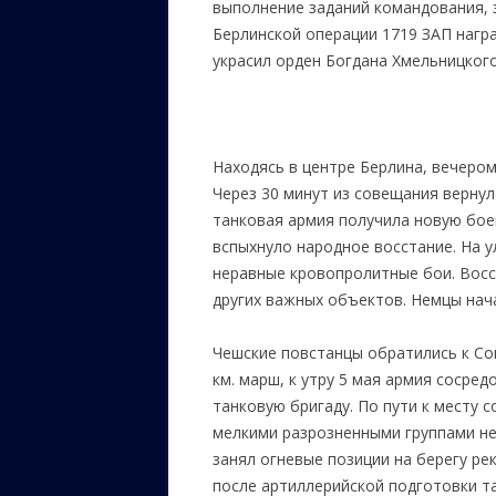
выполнение заданий командования, 
Берлинской операции 1719 ЗАП нагр
украсил орден Богдана Хмельницкого
Находясь в центре Берлина, вечером
Через 30 минут из совещания вернул
танковая армия получила новую боев
вспыхнуло народное восстание. На 
неравные кровопролитные бои. Восс
других важных объектов. Немцы нач
Чешские повстанцы обратились к Со
км. марш, к утру 5 мая армия сосред
танковую бригаду. По пути к месту с
мелкими разрозненными группами не
занял огневые позиции на берегу рек
после артиллерийской подготовки т