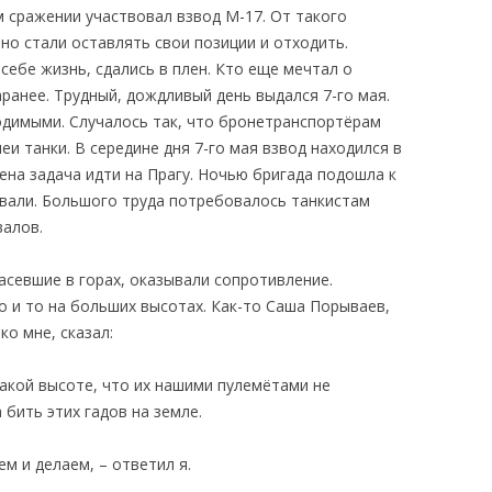
м сражении участвовал взвод М-17. От такого
но стали оставлять свои позиции и отходить.
себе жизнь, сдались в плен. Кто еще мечтал о
аранее. Трудный, дождливый день выдался 7-го мая.
одимыми. Случалось так, что бронетранспортёрам
еи танки. В середине дня 7-го мая взвод находился в
лена задача идти на Прагу. Ночью бригада подошла к
вали. Большого труда потребовалось танкистам
валов.
асевшие в горах, оказывали сопротивление.
о и то на больших высотах. Как-то Саша Порываев,
ко мне, сказал:
такой высоте, что их нашими пулемётами не
а бить этих
гадов на земле.
м и делаем, – ответил я.