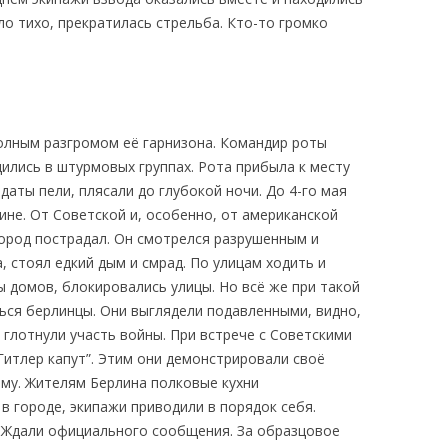
ло тихо, прекратилась стрельба. Кто-то громко
олным разгромом её гарнизона. Командир роты
дились в штурмовых группах. Рота прибыла к месту
даты пели, плясали до глубокой ночи. До 4-го мая
не. От Советской и, особенно, от американской
город пострадал. Он смотрелся разрушенным и
 стоял едкий дым и смрад. По улицам ходить и
ы домов, блокировались улицы. Но всё же при такой
ься берлинцы. Они выглядели подавленными, видно,
 глотнули участь войны. При встрече с Советскими
Гитлер капут”. Этим они демонстрировали своё
му. Жителям Берлина полковые кухни
в городе, экипажи приводили в порядок себя.
. Ждали официального сообщения. За образцовое