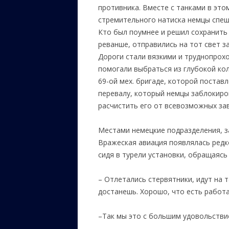
противника. Вместе с танками в это
стремительного натиска немцы спеш
Кто был поумнее и решил сохранить 
реванше, отправились на тот свет з
Дороги стали вязкими и труднопрох
помогали выбраться из глубокой кол
69-ой мех. бригаде, которой постав
перевалу, который немцы заблокиро
расчистить его от всевозможных за
Местами немецкие подразделения, з
Вражеская авиация появлялась редк
сидя в турели установки, обращаясь 
– Отлетались стервятники, идут на 
достанешь. Хорошо, что есть работ
–
Так мы это с большим удовольствие