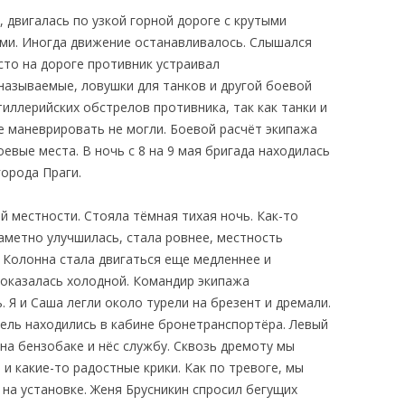
, двигалась по узкой горной дороге с крутыми
ми. Иногда движение останавливалось. Слышался
сто на дороге противник устраивал
называемые, ловушки для танков и другой боевой
тиллерийских обстрелов противника, так как танки и
ге маневрировать не могли. Боевой расчёт экипажа
евые места. В ночь с 8 на 9 мая бригада находилась
орода Праги.
й местности. Стояла тёмная тихая ночь. Как-то
заметно улучшилась, стала ровнее, местность
. Колонна стала двигаться еще медленнее и
 оказалась холодной. Командир экипажа
 Я и Саша легли около турели на брезент и дремали.
ель находились в кабине бронетранспортёра. Левый
на бензобаке и нёс службу. Сквозь дремоту мы
и какие-то радостные крики. Как по тревоге, мы
 на установке. Женя Брусникин спросил бегущих