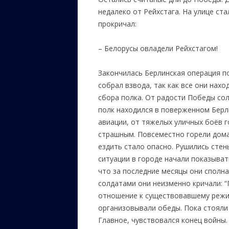
недалеко от Рейхстага. На улице ста
прокричал:
–
Белорусы овладели Рейхстагом!
Закончилась Берлинская операция п
собрал взвода, так как все они нахо
сбора полка. От радости Победы сол
полк находился в поверженном Берли
авиации, от тяжелых уличных боёв 
страшным. Повсеместно горели дома,
ездить стало опасно. Рушились стен
ситуации в городе начали показыват
что за последние месяцы они сполна
солдатами они неизменно кричали: “
отношение к существовавшему режи
организовывали обеды. Пока стояли 
Главное, чувствовался конец войны