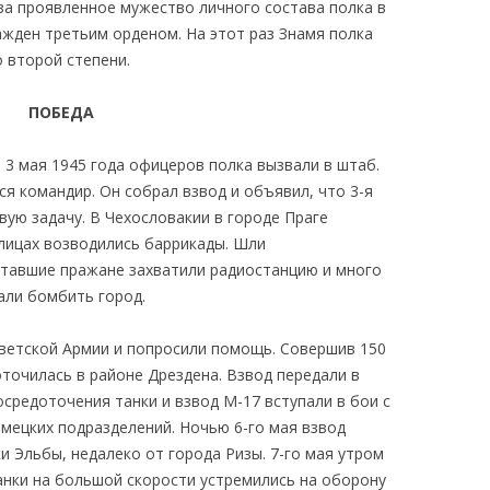
за проявленное мужество личного состава полка в
ажден третьим орденом. На этот раз Знамя полка
 второй степени.
ПОБЕДА
 3 мая 1945 года офицеров полка вызвали в штаб.
ся командир. Он собрал взвод и объявил, что 3-я
ую задачу. В Чехословакии в городе Праге
улицах возводились баррикады. Шли
тавшие пражане захватили радиостанцию и много
али бомбить город.
ветской Армии и попросили помощь. Совершив 150
оточилась в районе Дрездена. Взвод передали в
осредоточения танки и взвод М-17 вступали в бои с
мецких подразделений. Ночью 6-го мая взвод
и Эльбы, недалеко от города Ризы. 7-го мая утром
анки на большой скорости устремились на оборону