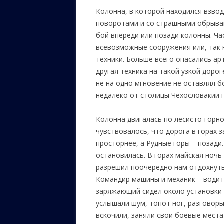
Колонна, в которой находился взвод
поворотами и со страшными обрыва
бой впереди или позади колонны. Ча
всевозможные сооружения или, так 
техники. Больше всего опасались ар
другая техника на такой узкой доро
не на одно мгновение не оставлял бо
недалеко от столицы Чехословакии г
Колонна двигалась по лесисто-горно
чувствовалось, что дорога в горах 
просторнее, а Рудные горы – позади
остановилась. В горах майская ночь
разрешил поочерёдно нам отдохнуть.
Командир машины и механик – водит
заряжающий сидел около установки 
услышали шум, топот ног, разговоры 
вскочили, заняли свои боевые места