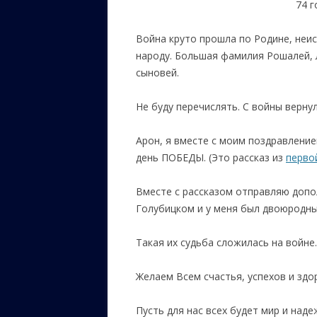
74 
ЕВРЕЙС
Война круто прошла по Родине, неи
КАЛИНК
народу. Большая фамилия Рошалей, 
ОЗАРИ
сыновей.
ИНФОРМ
Не буду перечислять. С войны вернул
САЙТУ
Арон, я вместе с моим поздравление
ВАШИ П
день ПОБЕДЫ. (
Это рассказ из
перво
Вместе с рассказом отправляю допо
Голубицком и у меня был двоюродны
Такая их судьба сложилась на войне.
Желаем Всем счастья, успехов и здо
Пусть для нас всех будет мир и над