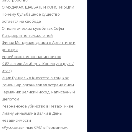
расстройство
О МУДАКАХ, ШАББАТЕ И КОНСТИТУЦИИ
Почему бульбашное существо
остается на свободе
О политических кульбитах Софы
Ландвер и не только о ней
Финал Мондиаля, драма в Аргентине и
реакция
еврейских самоненавистников
К 82-летию Альберта Капенгута (русс/
итал)
Ицик Бунцель в Кнессете о том, как
Ронен Бар организовал встречу с ним
Германия: Великий исход, написанный
шепотом
Резонансное убийство в Петах-Тикве
Иману Биньямина Залки в День
независимости
«Русскоязычные СМИ в Германии»: