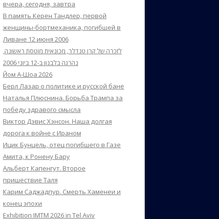
вчера, сегодня, завтра
В память Керен Тандлер, первой
женщины-бортмеханика, погибшей в
Ливане 12 июня 2006
לזכרה של קרן טנדלר, מכונאית מוטסת ראשונה,
נהרגה בלבנון ב-12 ביוני 2006
Йом А-Шоа 2026
Берл Лазар о политике и русской бане
Наталья Плюснина. Борьба Трампа за
победу здравого смысла
Виктор Дэвис Хэнсон. Наша долгая
дорога к войне с Ираном
Ицик Бунцель, отец погибшего в Газе
Амита, к Ронену Бару
Альберт Капенгут. Второе
пришествие Таля
Карим Саджадпур. Смерть Хаменеи и
конец эпохи
Exhibition IMTM 2026 in Tel Aviv