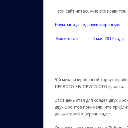
Твой сайт читаю. Мне всё нравится.
Наум, мои дети, внуки и правнуки.
Вашингтон 5 мая 2019 года
__________________________________________
9-й механизированный корпус в рай
ПЕРВОГО БЕЛОРУССКОГО фронта.
Этот день стал для солдат двух фр
двух фронтов понимали, что прибли
день-второй и Берлин падёт.
Остались считаные дни до Победы. 