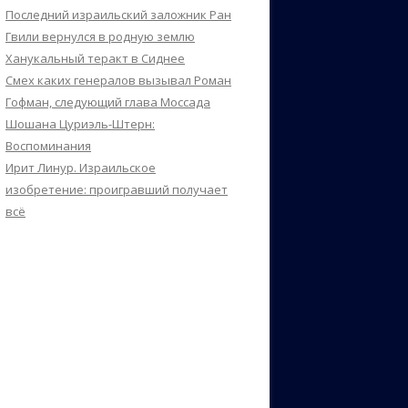
Последний израильский заложник Ран
Гвили вернулся в родную землю
Ханукальный теракт в Сиднее
Смех каких генералов вызывал Роман
Гофман, следующий глава Моссада
Шошана Цуриэль-Штерн:
Воспоминания
Ирит Линур. Израильское
изобретение: проигравший получает
всё