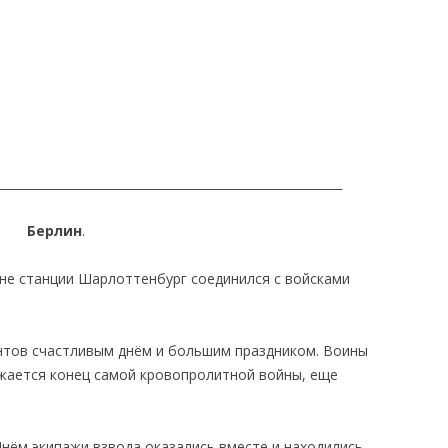
_________________________________________________________
Берлин
.
оне станции Шарлоттенбург соединился с войсками
онтов счастливым днём и большим праздником. Воины
жается конец самой кровопролитной войны, еще
Днём экипажи взвода оказались вместе и находились