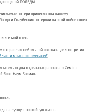
годовщиной ПОБЕДЫ.
КАЯ ЖИЗНЬ В
счислимые потери принесла она нашему
ОВИЧАХ СЕЙЧАС
Ландо и Голубицких потеряли на этой войне своих
ЧИ
АЦИЯ К СТАРОМУ
ся я и мой отец.
м отправляю небольшой рассказ, где я встретил
ИСЬМА
ОТЗЫВЫ, ПРЕДЛОЖЕНИЯ,
й части моих воспоминаний
).
УТОЧНЕНИЯ, ДОПОЛНЕНИЯ
лнительно два отдельных рассказа о Семёне
КТО КОГО ИЩЕТ
й брат Наум Бакман.
ровья.
ежда на лучшую спокойную жизнь.