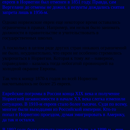
евреев в Норвегии был отменен в 1851 году. Правда, сам
Вергеланн до отмены не дожил, а иезуиты дождались снятия
запрета лишь в 1956-м.
Однако норвежские евреи еще некоторое время оставались
ограничены в правах. Например, им нельзя было занимать
должности в правительстве и учительствовать в
государственных школах.
А поскольку в целом ряде других стран никаких ограничений
не было, неудивительно, что евреи не особенно стремились
укорениться в Норвегии. Которая к тому же – наверное,
справедливо – казалась тогда небогатой провинцией на
холодной окраине Европы.
Так что к концу 1870-х годов во всей Норвегии
насчитывалось не более 25 евреев.
Еврейские погромы в России конца XIX века и получение
Норвегией независимости в начале ХХ века слегка изменили
ситуацию. В 1910-м евреев стало более тысячи. Судя по всему,
многие были выходцами из Российской империи. Кто-то
попал в Норвегию проездом, думая эмигрировать в Америку,
да так и остался.
В 1892 году была открыта синагога в Осло, а в 1899-м – еще