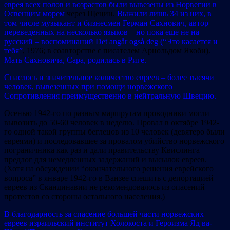
еврея всех полов и возрастов были вывезены из Норвегии в
Освенцим морем
через Щецин.
Выжили лишь 34 из них, в
том числе музыкант и бизнесмен Герман Сахнович, автор
переведенных на несколько языков – но пока еще не на
русский – воспоминаний Det angår også deg (“Это касается и
тебя”
, 1976; в соавторстве с писателем Арнольдом Якоби).
Мать Сахновича, Сара, родилась в Риге.
Спаслось и значительное количество евреев – более тысячи
человек, вывезенных при помощи норвежского
Сопротивления преимущественно в нейтральную Швецию.
Осенью 1942-го по разным маршрутам проводники могли
вывозить до 50-60 человек в неделю. Провал в октябре 1942-
го одной такой группы беглецов из 10 человек (девятеро были
евреями) и последовавшее за провалом убийство норвежского
пограничника как раз и дали правительству Квислинга
предлог для немедленных задержаний и высылок евреев.
(Хотя на обсуждении “окончательного решения еврейского
вопроса” в январе 1942-го в Ванзее спешить с депортацией
евреев из Скандинавии не рекомендовалось из опасений
протестов со стороны остального населения.)
В благодарность за спасение большей части норвежских
евреев израильский институт Холокоста и Героизма Яд ва-