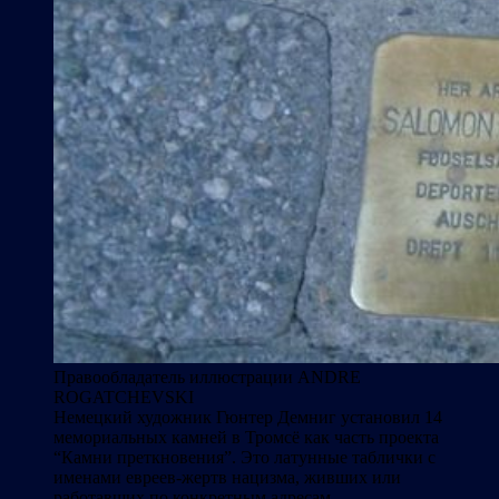
Правообладатель иллюстрации
ANDRE
ROGATCHEVSKI
Немецкий художник Гюнтер Демниг установил 14
мемориальных камней в Тромсё как часть проекта
“Камни преткновения”. Это латунные таблички с
именами евреев-жертв нацизма, живших или
работавших по конкретным адресам