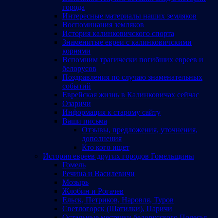
города
Интересные материалы наших земляков
Воспоминания земляков
История калинковичского спорта
Знаменитые евреи с калинковичскими
корнями
Вспомним трагически погибших евреев и
белорусов
Поздравления по случаю знаменательных
событий
Еврейская жизнь в Калинковичах сейчас
Озаричи
Информация к старому сайту
Ваши письма
Отзывы, предложения, уточнения,
дополнения
Кто кого ищет
История евреев других городов Гомельщины
Гомель
Речица и Василевичи
Мозырь
Жлобин и Рогачев
Ельск, Петриков, Наровля, Туров
Светлогорск (Шатилки), Паричи
Остальные местечки белорусского Полесья