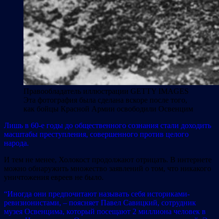
Правообладатель иллюстрации
GETTY IMAGES
Эта фотография была сделана вскоре после того,
как бойцы Красной Армии освободили Освенцим
Лишь в 60-е годы до общественного сознания стали доходить
масштабы преступления, совершенного против целого
народа.
И тем не менее, Холокост продолжают отрицать. В интернете
можно обнаружить множество заявлений о том, что никакого
уничтожения евреев не было.
“Иногда они предпочитают называть себя историками-
ревизионистами, – поясняет Павел Савицкий, сотрудник
музея Освенцима, который посещают 2 миллиона человек в