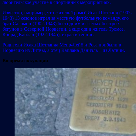
любительское участие в спортивных мероприятиях.
Известно, например, что житель Тромсё Исак Шотланд (1907-
1943) 13 сезонов играл за местную футбольную команду, его
брат Саломон (1902-1943) был одним из самых быстрых
бегунов в Северной Норвегии, а еще один житель Тромсё,
Конрад Каплан (1922-1945), играл в теннис.
Родители Исака Шотланда Меир-Лейб и Роза прибыли в
Норвегию из Литвы, а отец Каплана Даниэль – из Латвии.
Во время
оккупации