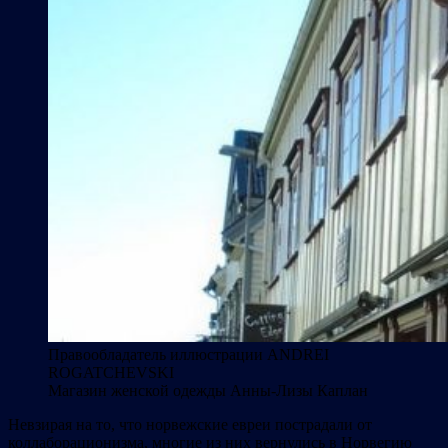
Правообладатель иллюстрации
ANDREI
ROGATCHEVSKI
Магазин женской одежды Анны-Лизы Каплан
Невзирая на то, что норвежские евреи пострадали от
коллаборационизма, многие из них вернулись в Норвегию