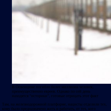
В Освенциме погибло более миллиона человек,
преимущественно евреев. Однако по сей день
находятся “историки”, готовые отрицать этот факт
Там, на железнодорожной платформе, нацисты отделили тех,
кому было предназначено жить и работать, от тех, кого