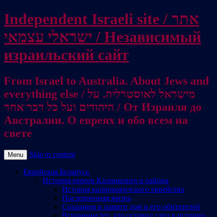
Independent Israeli site / אתר
ישראלי עצמאי / Независимый
израильский сайт
From Israel to Australia. About Jews and
everything else / מישראל לאוסטרליה. על
היהודים ועל כל דבר אחר / От Израиля до
Австралии. О евреях и обо всем на
свете
Skip to content
Menu
Еврейская Беларусь
История евреев Калинкович и района
История калинковичского еврейства
Послевоенная жизнь
Сохраним в памяти дом и его обитателей
Вспомним тех, кто оставил след в истории