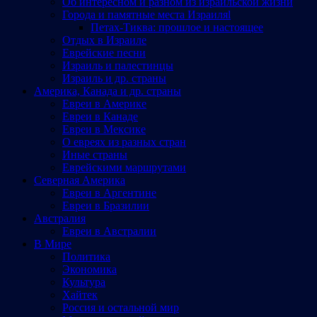
Об интересном и разном из израильской жизни
Города и памятные места Израиляl
Петах-Тиква: прошлое и настоящее
Отдых в Израиле
Еврейские песни
Израиль и палестинцы
Израиль и др. страны
Америка, Канада и др. страны
Евреи в Америке
Евреи в Канаде
Евреи в Мексике
О евреях из разных стран
Иные страны
Еврейскими маршрутами
Северная Америка
Евреи в Аргентине
Евреи в Бразилии
Австралия
Евреи в Австралии
В Мире
Политика
Экономика
Культура
Хайтек
Россия и остальной мир