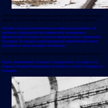
Эти железнодорожные линии, которые и по сей день можно
увидеть в Освенциме, вели почти во все уголки Европы.
Холокост был не исключительно немецким занятием. Он
требовал сотрудничества норвежских чиновников,
французской полиции, польских машинистов и украинских
полицаев. В каждой оккупированной европейской стране
находились свои активные пособники.
После 1945 года весь континент охватила гробовая тишина.
Евреи, пережившие Холокост, обнаружили, что мир по ту
сторону лагерной проволоки не очень-то и хочет слышать их
историю.