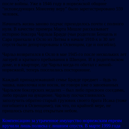
после войны. Уже в 1946 году в норвежской общине
“исповедующих Моисееву веру” было зарегистрировано 559
человек.
Начинать жизнь заново подчас приходилось почти с полного
нуля. В качестве примера Марта Мишле рассказывает
историю боксера Чарльза Брауде (чьи родители Бенцель и
Сара приехали в Осло из Литвы в начале 1910-х и 30 лет
спустя были депортированы в Освенцим, где и погибли).
Чарльз возвратился в Осло в мае 1945-го после нескольких лет
лагерей и краткого пребывания в Швеции. И в родительском
доме, и в квартире, где Чарльз когда-то обитал с женой-
норвежкой, теперь поселились посторонние.
Каждый принадлежавший семье Брауде предмет – будь то
чашка, наволочка или носок, не говоря уже о завоеванных
Чарльзом боксерских медалях – был либо присвоен соседями,
либо продан на аукционе. Чарльзу посчастливилось
заполучить обратно старый грузовик своего брата Исака (тоже
погибшего в Освенциме), так что, по крайней мере, не
пришлось спать под открытым небом.
Компенсацию за утраченное имущество норвежским евреям
вручили лишь полвека с лишним спустя. В марте 1999 года