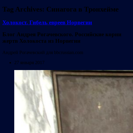
Tag Archives:
Синагога в Тронхейме
Холокост. Гибель евреев Норвегии
Блог Андрея Рогачевского. Российские корни
жертв Холокоста из Норвегии
Андрей Рогачевский
для bbcrussian.com
27 января 2017