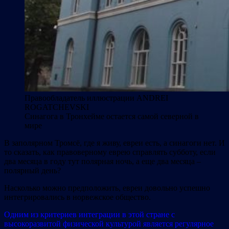
Правообладатель иллюстрации
ANDREI
ROGATCHEVSKI
Синагога в Тронхейме остается самой северной в
мире
В заполярном Тромсё, где я живу, евреи есть, а синагоги нет. И
то сказать, как правоверному еврею справлять субботу, если
два месяца в году тут полярная ночь, а еще два месяца –
полярный день?
Насколько можно предположить, евреи довольно успешно
интегрировались в норвежское общество.
Одним из критериев интеграции в этой стране с
высокоразвитой физической культурой является регулярное