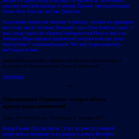
жизни в стране свидетельствует, в частности, небольшой
магазин женской одежды в центре Тромсё, принадлежащий
Анне-Лизе Каплан, внучке Даниэля.
Нынешняя еврейская община Норвегии состоит из примерно
полутора тысяч человек. Каждый год в День Конституции, 17
мая, представители общины собираются в Осло у могилы
Хенрика Вергеланна и произносят патриотические речи,
чередуемые с хоровым пением. Что как-то раз довелось
наблюдать и мне.
Андрей Рогачевский – профессор русской литературы и
культуры в Университете Тромсё, Норвегия
Оригинал
***
Пережившая Освенцим: остерегайтесь
пропаганды ненависти
Алан Литтл
Би-би-си, Освенцим
27 января 2017
Когда Сюзан Поллак было 13 лет, ее вместе с семьей
погрузили в теплушку и из родного дома в Венгрии