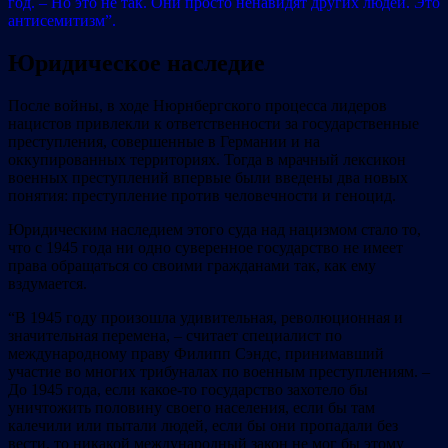
год. – Но это не так. Они просто ненавидят других людей. Это
антисемитизм”.
Юридическое наследие
После войны, в ходе Нюрнбергского процесса лидеров
нацистов привлекли к ответственности за государственные
преступления, совершенные в Германии и на
оккупированных территориях. Тогда в мрачный лексикон
военных преступлений впервые были введены два новых
понятия: преступление против человечности и геноцид.
Юридическим наследием этого суда над нацизмом стало то,
что с 1945 года ни одно суверенное государство не имеет
права обращаться со своими гражданами так, как ему
вздумается.
“В 1945 году произошла удивительная, революционная и
значительная перемена, – считает специалист по
международному праву Филипп Сэндс, принимавший
участие во многих трибуналах по военным преступлениям. –
До 1945 года, если какое-то государство захотело бы
уничтожить половину своего населения, если бы там
калечили или пытали людей, если бы они пропадали без
вести, то никакой международный закон не мог бы этому