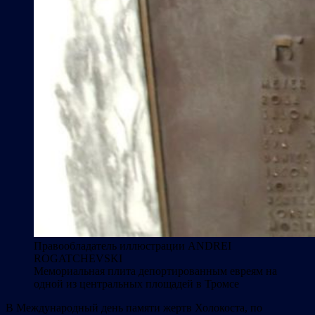
Правообладатель иллюстрации
ANDREI
ROGATCHEVSKI
Мемориальная плита депортированным евреям на
одной из центральных площадей в Тромсе
В Международный день памяти жертв Холокоста, по