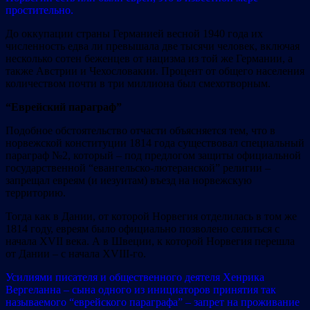
простительно.
До оккупации страны Германией весной 1940 года их
численность едва ли превышала две тысячи человек, включая
несколько сотен беженцев от нацизма из той же Германии, а
также Австрии и Чехословакии. Процент от общего населения
количеством почти в три миллиона был смехотворным.
“
Е
врейский параграф”
Подобное обстоятельство отчасти объясняется тем, что в
норвежской конституции 1814 года существовал специальный
параграф №2, который – под предлогом защиты официальной
государственной “евангельско-лютеранской” религии –
запрещал евреям (и иезуитам) въезд на норвежскую
территорию.
Тогда как в Дании, от которой Норвегия отделилась в том же
1814 году, евреям было официально позволено селиться с
начала XVII века. А в Швеции, к которой Норвегия перешла
от Дании – с начала XVIII-го.
Усилиями писателя и общественного деятеля Хенрика
Вергеланна – сына одного из инициаторов принятия так
называемого “еврейского параграфа” – запрет на проживание