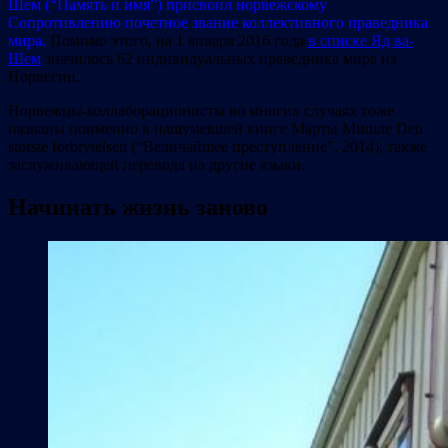
Шем (“Память и имя”) присвоил норвежскому
Сопротивлению почетное звание коллективного праведника
мира.
Помимо этого, на 1 января 2016 года
в списке Яд ва-
Шем
значилось 62 индивидуальных праведника мира из
Норвегии.
Норвежцы-коллаборационисты во многих случаях тоже
названы поименно в нашумевшей книге Марты Мишле Den
største forbrytelsen (“Величайшее преступление”, 2014), также
заслуживающей перевода на другие языки.
Начинать жизнь заново