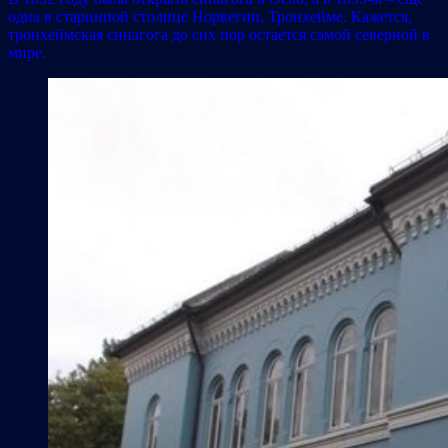
одна в старинной столице Норвегии, Тронхейме. Кажется,
тронхеймская синагога до сих пор остается самой северной в
мире.