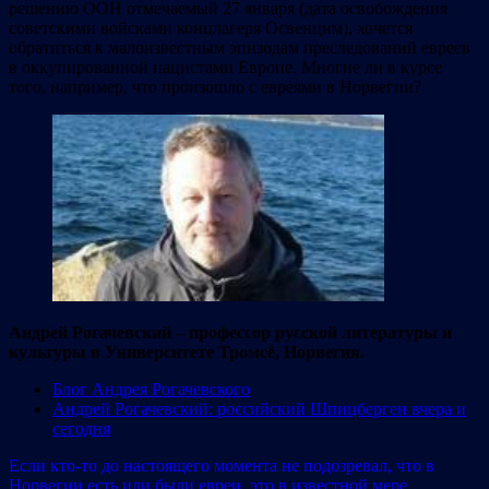
решению ООН отмечаемый 27 января (дата освобождения
советскими войсками концлагеря Освенцим), хочется
обратиться к малоизвестным эпизодам преследований евреев
в оккупированной нацистами Европе. Многие ли в курсе
того, например, что произошло с евреями в Норвегии?
Андрей Рогачевский – профессор русской литературы и
культуры в Университете Тромсё, Норвегия.
Блог Андрея Рогачевского
Андрей Рогачевский: российский Шпицберген вчера и
сегодня
Если кто-то до настоящего момента не подозревал, что в
Норвегии есть или были евреи, это в известной мере