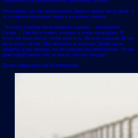
отправили в оккупированную Германией Польшу.
Им сказали, что это переселение. Дорога заняла шесть дней, и
за это время некоторые люди в их вагоне умерли.
“На полу в вагоне было немного соломы, – вспоминает
Сюзан. – Там было темно, холодно и очень враждебно. И
почти не было места, чтобы присесть. Многие плакали. И там
было много детей. Мы оказались в ловушке. Двери были
заперты, и мы поняли, что это никакое не переселение. Но мы
даже представить себе не могли, что нас ожидает”.
Двери открылись уже в Освенциме.