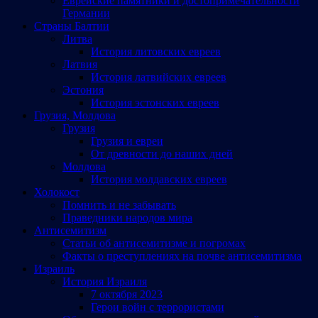
Еврейские памятники и достопримечательности
Германии
Страны Балтии
Литва
История литовских евреев
Латвия
История латвийских евреев
Эстония
История эстонских евреев
Грузия, Молдова
Грузия
Грузия и евреи
От древности до наших дней
Молдова
История молдавских евреев
Холокост
Помнить и не забывать
Праведники народов мира
Антисемитизм
Статьи об антисемитизме и погромах
Факты о преступлениях на почве антисемитизма
Израиль
История Израиля
7 октября 2023
Герои войн с террористами