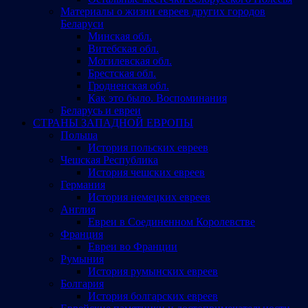
Материалы о жизни евреев других городов
Беларуси
Минская обл.
Витебская обл.
Могилевская обл.
Брестская обл.
Гродненская обл.
Как это было. Воспоминания
Беларусь и евреи
СТРАНЫ ЗАПАДНОЙ ЕВРОПЫ
Польша
История польских евреев
Чешская Республика
История чешских евреев
Германия
История немецких евреев
Англия
Евреи в Соединенном Королевстве
Франция
Евреи во Франции
Румыния
История румынских евреев
Болгария
История болгарских евреев