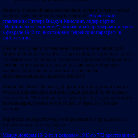
Нацисты и коллаборационисты были далеки от того, чтобы
восхищаться еврейской аккультурацией.
Норвежский
ставленник Гитлера Видкун Квислинг, лидер партии
“Национальное единение”, назначенный премьер-министром
в феврале 1942-го, восстановил “еврейский параграф” в
конституции.
Еще до этого были составлены списки членов еврейских
общин в Осло и Тронхейме. Евреев обязали заполнить анкеты
с указанием, в частности, откуда они приехали в Норвегию и
состоят ли в масонских ложах, а также каким бизнесом
владеют. Удостоверения личности для евреев
проштамповывались красной буквой J.
Вскоре начались аресты и депортации, проводившиеся при
участии норвежской полиции, среди которой было немало
сторонников “Национального единения” (за годы оккупации
партия выросла более чем в 10 раз, от трех до 43 тысяч
членов).
Еврейское имущество было конфисковано и продавалось с
молотка в пользу государства.
Между ноябрем 1942-го и февралем 1943-го 772 арестованных