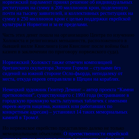
норвежский парламент принял решение об индивидуальных
реституциях на сумму в 200 миллионов крон, поделенную
почти на тысячу заявителей, и коллективных реституциях на
сумму в 250 миллионов крон с целью поддержки еврейской
культуры в Норвегии и за ее пределами.
Часть этих денег пошла на организацию Центра по изучению
Холокоста и религиозных меньшинств, расположенного в
бывшей вилле Квислинга (сам Квислинг после войны был
казнен в заключении по приговору норвежского суда).
Норвежский Холокост также отмечен композицией
британского скульптора Энтони Гормли – стульями без
сидений на южной стороне Осло-фьорда, неподалеку от
места, откуда евреев отправляли в Щецин на кораблях.
Немецкий художник Гюнтер Демниг – автор проекта “Камни
преткновения”, существующего с 1993 года (встраивание в
городскую прохожую часть латунных табличек с именами
евреев-жертв нацизма, живших или работавших по
конкретным адресам) – установил 14 таких мемориальных
камней в Тромсё.
Но норвежское еврейство представлено далеко не только
мемориальными объектами.
О преемственности еврейской