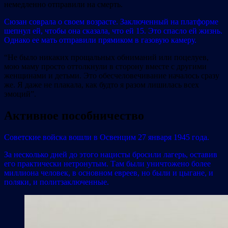
немедленно отправили на смерть.
Сюзан соврала о своем возрасте. Заключенный на платформе
шепнул ей, чтобы она сказала, что ей 15. Это спасло ей жизнь.
Однако ее мать отправили прямиком в газовую камеру.
“Не было никаких прощальных обниманий или поцелуев,
мою маму просто оттолкнули в сторону вместе с другими
женщинами и детьми. Это обесчеловечивание началось сразу
же. Я даже не плакала, как будто я разом лишилась всех
эмоций”.
Активное пособничество
Советские войска вошли в Освенцим 27 января 1945 года.
За несколько дней до этого нацисты бросили лагерь, оставив
его практически нетронутым. Там были уничтожено более
миллиона человек, в основном евреев, но были и цыгане, и
поляки, и политзаключенные.