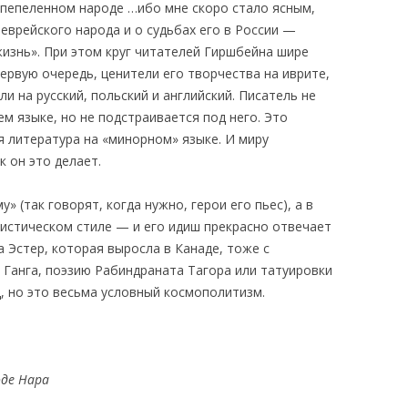
спепеленном народе …ибо мне скоро стало ясным,
 еврейского народа и о судьбах его в России —
жизнь». При этом круг читателей Гиршбейна шире
первую очередь, ценители его творчества на иврите,
и на русский, польский и английский. Писатель не
ем языке, но не подстраивается под него. Это
я литература на «минорном» языке. И миру
к он это делает.
 (так говорят, когда нужно, герои его пьес), а в
стическом стиле — и его идиш прекрасно отвечает
 Эстер, которая выросла в Канаде, тоже с
 Ганга, поэзию Рабиндраната Тагора или татуировки
ц, но это весьма условный космополитизм.
оде Нара