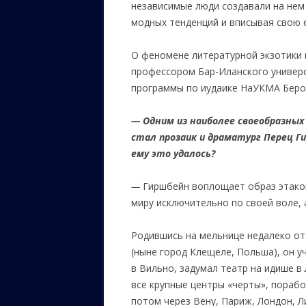
независимые люди создавали на нем 
модных тенденций и вписывая свою 
ЕВРЕЙС
КАЛИНК
О феномене литературной экзотики н
ОЗАРИ
профессором Бар-Иланского универ
программы по иудаике НаУКМА Беро
ИНФОРМ
САЙТУ
—
Одним из наиболее своеобразных
стал
прозаик и драматург Перец Г
ВАШИ П
ему это удалось?
—
Гиршбейн воплощает образ этако
миру исключительно по своей воле, 
Родившись на мельнице недалеко от
(ныне город Клещеле, Польша), он у
в Вильно, задумал театр на идише в 
все крупные центры «черты», пораб
потом через Вену, Париж, Лондон, Л