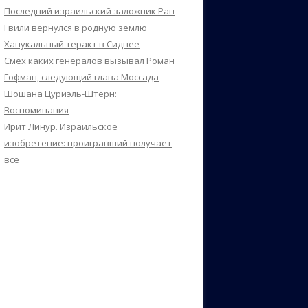
Последний израильский заложник Ран
Гвили вернулся в родную землю
Ханукальный теракт в Сиднее
Смех каких генералов вызывал Роман
Гофман, следующий глава Моссада
Шошана Цуриэль-Штерн:
Воспоминания
Ирит Линур. Израильское
изобретение: проигравший получает
всё