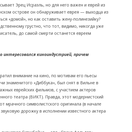
ывает Эрец Исраэль, но для него важен и еврей из
нском острове он обнаруживает еврея — выходца из
ься «домой», но как оставить жену-полинезийку?
одственному грустно, что тот, видимо, никогда уже
 писатель, до самой смерти останется евреем
о интересовался киноиндустрией, причем
ратил внимание на кино, по мотивам его пьесы
чи знаменитого «Диббука», был снят в Вильне в
ражных еврейских фильмов, с участием актеров
нного театра (ВИКТ). Правда, этот модернистский
от мрачного символистского оригинала (в начале
 звуковую дорожку в исполнении известного актера