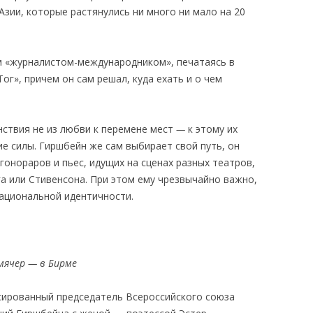
зии, которые растянулись ни много ни мало на 20
м «журналистом-международником», печатаясь в
ог», причем он сам решал, куда ехать и о чем
анствия не из любви к перемене мест
—
к этому их
е силы. Гиршбейн же сам выбирает свой путь, он
гонораров и пьес, идущих на сценах разных театров,
га или Стивенсона. При этом ему чрезвычайно важно,
ациональной идентичности.
мячер — в Бирме
сированный председатель Всероссийского союза