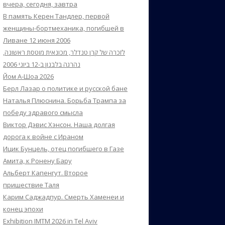
вчера, сегодня, завтра
В память Керен Тандлер, первой
женщины-бортмеханика, погибшей в
Ливане 12 июня 2006
לזכרה של קרן טנדלר, מכונאית מוטסת ראשונה,
נהרגה בלבנון ב-12 ביוני 2006
Йом А-Шоа 2026
Берл Лазар о политике и русской бане
Наталья Плюснина. Борьба Трампа за
победу здравого смысла
Виктор Дэвис Хэнсон. Наша долгая
дорога к войне с Ираном
Ицик Бунцель, отец погибшего в Газе
Амита, к Ронену Бару
Альберт Капенгут. Второе
пришествие Таля
Карим Саджадпур. Смерть Хаменеи и
конец эпохи
Exhibition IMTM 2026 in Tel Aviv