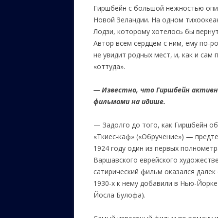
Гиршбейн с большой нежностью опис
Новой Зеландии. На одном тихоокеа
Лодзи, которому хотелось бы вернут
Автор всем сердцем с ним, ему по-р
не увидит родных мест, и, как и сам
«оттуда».
—
Известно, что Гиршбейн активн
фильмами на идише.
— Задолго до того, как Гиршбейн об
«Ткиес-каф» («Обручение») — предте
1924 году один из первых полномет
Варшавского еврейского художестве
сатирический фильм оказался далек 
1930-х к нему добавили в Нью-Йорке
Йосла Булофа).