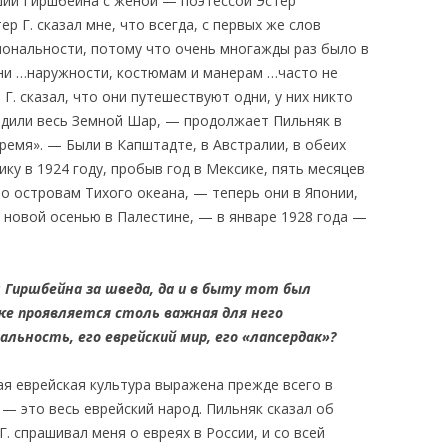
ший Гиршбейна с женой — поэтессой Эстер
ер Г. сказал мне, что всегда, с первых же слов
циональности, потому что очень многажды раз было в
ни …наружности, костюмам и манерам …часто не
Г. сказал, что они путешествуют одни, у них никто
ездили весь Земной Шар, — продолжает Пильняк в
ремя». — Были в Капштадте, в Австралии, в обеих
ку в 1924 году, пробыв год в Мексике, пять месяцев
о островам Тихого океана, — теперь они в Японии,
, новой осенью в Палестине, — в январе 1928 года —
 Гиршбейна за шведа, да и в быту тот был
же проявляется столь важная для него
льность, его еврейский мир, его «лапсердак»?
ая еврейская культура выражена прежде всего в
 — это весь еврейский народ. Пильняк сказал об
. спрашивал меня о евреях в России, и со всей