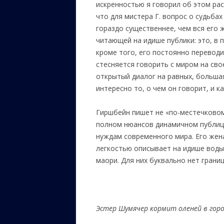
искренностью я говорил об этом ра
что для мистера Г. вопрос о судьбах
гораздо существеннее, чем вся его 
читающей на идише публики: это, в 
кроме того, его постоянно переводил
стесняется говорить с миром на сво
открытый диалог на равных, больша
интересно то, о чем он говорит, и ка
Гиршбейн пишет не «по-местечковому»
полном нюансов динамичном публици
нуждам современного мира. Его жена
легкостью описывает на идише воды
маори. Для них буквально нет грани
Эстер Шумячер кормит оленей в гор