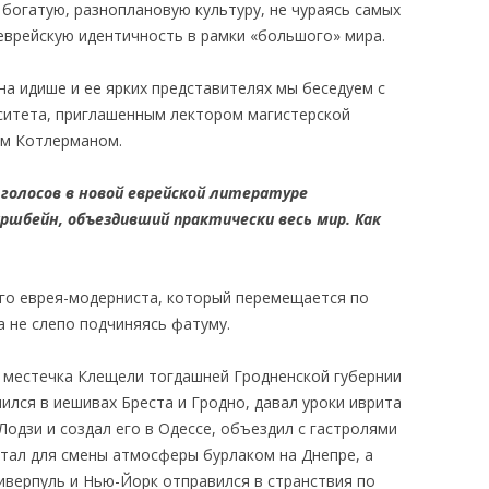
богатую, разноплановую культуру, не чураясь самых
еврейскую идентичность в рамки «большого» мира.
КАЯ ЖИЗНЬ В
ОВИЧАХ СЕЙЧАС
а идише и ее ярких представителях мы беседуем с
ЧИ
ситета, приглашенным лектором магистерской
м Котлерманом.
АЦИЯ К СТАРОМУ
 голосов в новой еврейской литературе
иршбейн, объездивший практически весь мир. Как
ИСЬМА
ОТЗЫВЫ, ПРЕДЛОЖЕНИЯ,
УТОЧНЕНИЯ, ДОПОЛНЕНИЯ
го еврея-модерниста, который перемещается по
КТО КОГО ИЩЕТ
а не слепо подчиняясь фатуму.
 местечка Клещели тогдашней Гродненской губернии
чился в иешивах Бреста и Гродно, давал уроки иврита
Лодзи и создал его в Одессе, объездил с гастролями
отал для смены атмосферы бурлаком на Днепре, а
иверпуль и Нью-Йорк отправился в странствия по