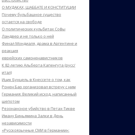
расстройство
О МУДАКАХ, ШАББАТЕ И КОНСТИТУЦИИ
Почему бульбашное существо
остается на свободе
О политических кульбитах Софы
Ландвер и не только о ней
Финал Мондиаля, драма в Аргентине и
реакция
еврейских самоненавистников
К 82-летию Альберта Капенгута (русс/
итал)
Ицик Бунцель в Кнессете о том, как
Ронен Бар организовал встречу с ним
Германия: Великий исход, написанный
шепотом
Резонансное убийство в Петах-Тикве
Иману Биньямина Залки в День
независимости
«Русскоязычные СМИ в Германии»: