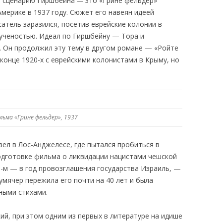
и сценарию Гиршбейна
—
это «Грине фельдер»
Америке в 1937 году. Сюжет его навеян идеей
атель заразился, посетив еврейские колонии в
 ученостью. Идеал по Гиршбейну — Тора и
. Он продолжил эту тему в другом романе — «Ройте
 конце 1920-х с еврейскими колонистами в Крыму, но
льма «Грине фельдер», 1937
ел в Лос-Анджелесе, где пытался пробиться в
подготовке фильма о ликвидации нацистами чешской
8-м — в год провозглашения государства Израиль, —
умячер пережила его почти на 40 лет и была
ными стихами.
й, при этом одним из первых в литературе на идише