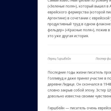
Самый известный фильм по роману 
(«Зеленые поля»), который вышел в 
еврейского фермерства (которой пис
Аргентине) в сочетании с еврейской
продуктивный труд в одном флаконе
фельдер» («Красные поля»), пожив в
это уже другая история.
Перец Гиршбейн
Постер фи
Последние годы жизни писатель пров
Голливуд и даже принял участие в 
деревни Лидице. Он скончался в 194
словно закрыв собой эпоху. Эстер Ш
довольно известна своими чувствен
Гиршбейн — писатель очень еврейски