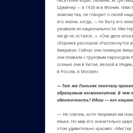
писателей Борис Пильняк, встретив
Шумячер
—
в 1926-м в Японии. «Мист
знакомства, он говорит о своей на
его жизни, когда,
—
по быту его жиз
узнавали их национальности. Мистер 
нигде не остался…». «Они двое изъ
сборнике рассказов «Расплеснутое в
Америках. Сейчас они покинули Амери
они плавали с грузовым пароходом п
осенью они в Китае, весной в Индии
в России, в Москве».
—
Тот же Пильняк поначалу принял
образцовым космополитом. В чем 
идентичность? Идиш — его национа
— Не совсем, хотя творимая им нов
языке. Но мир его значительно шире
этом удивительно красиво: «Мистер Г