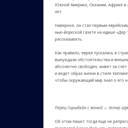
Южной Америке, Океании, Африке и А
лет.
Наверное, он стал первым еврейски
нью-йоркской газете на идише «Дер Т
рассказывать.
Как правило, евреи пускались в стр
вынуждали обстоятельства и внешни
абсолютно свободен, живет за счет 
и ведет образ жизни в стиле Киплин
чтобы окружающий мир знал о его н
Перец Гиршбейн с женой — Эстер Шу
Об этом пишет тогда еще не репрес