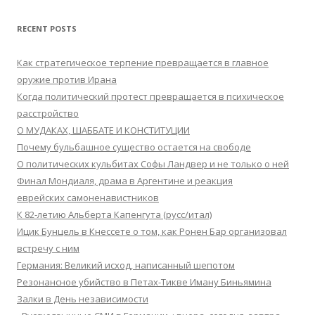
RECENT POSTS
Как стратегическое терпение превращается в главное
оружие против Ирана
Когда политический протест превращается в психическое
расстройство
О МУДАКАХ, ШАББАТЕ И КОНСТИТУЦИИ
Почему бульбашное существо остается на свободе
О политических кульбитах Софы Ландвер и не только о ней
Финал Мондиаля, драма в Аргентине и реакция
еврейских самоненавистников
К 82-летию Альберта Капенгута (русс/итал)
Ицик Бунцель в Кнессете о том, как Ронен Бар организовал
встречу с ним
Германия: Великий исход, написанный шепотом
Резонансное убийство в Петах-Тикве Иману Биньямина
Залки в День независимости