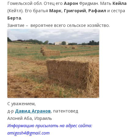
Гомельской обл. Отец его
Аарон
Фридман. Мать
Кейла
(Кейтл). Его братья
Марк
,
Григорий
,
Рафаил
и сестра
Берта
.
Занятие – вероятнее всего сельское хозяйство.
С уважением,
д-р
Давид Агранов
, патентовед
Алоней Аба, Израиль
Информацию присылать на адрес сайта:
amigosh4@gmail.com