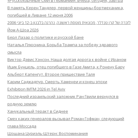
«Русскоязычные СМИ в Германии»: вчера, сегодня, завтра
В память Керен Тандлер, первой женщины-бортмеханика,
погибшей в Ливане 12 июня 2006
לזכרה של קרן טנדלר, מכונאית מוטסת ראשונה, נהרגה בלבנון ב-12 ביוני 2006
Йом А-Шоа 2026
Берл Лазар о политике и русской бане
Наталья Плюснина. Борьба Трампа за победу здравого
смысла
Виктор Дэвис Хэнсон. Наша долгая дорога к войне с Ираном
Ицик Бунцель, отец погибшего в Газе Амита, к Ронену Бару
Альберт Капенгут. Второе пришествие Таля
Карим Саджадпур. Смерть Хаменеи и конец эпохи
Exhibition IMTM 2026 in Tel Aviv
Последний израильский заложник Ран Гвили вернулся в
родную землю
Ханукальный теракт в Сиднее
Смех каких генералов вызывал Роман Гофман, следующий
глава Моссада
Шошана Цуриэль-Штерн: Воспоминания