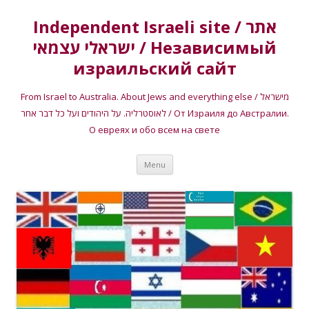
Independent Israeli site / אתר
ישראלי עצמאי / Независимый
израильский сайт
From Israel to Australia. About Jews and everything else / מישראל
לאוסטרליה. על היהודים ועל כל דבר אחר / От Израиля до Австралии.
О евреях и обо всем на свете
Skip
Menu
to
content