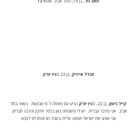
תאג זול
, בן 19, מתל אביב ואמא
ג’ו
מנדל אייזיק
, בן 23 מ
ניו יורק
קייל ניומן
, בן 22, מ
ניו יורק
הגיע עם מאסה ל-6 שבועות. נשאר בתל
אביב. אני מדבר עברית. יש לי משפחה כאן בכפר ויתקין והרבה חברים.
אני אוהב את ישראל ועושה עלייה בשנה הזו ומתגייס לצבא