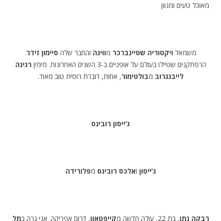
מאוכל טעים ומגוון
משמאל
ויקטוריה שטיינברכר
מ
ווינה
והחבר שלה
סיימון זידר
.
הרפתקנים שטיילו בעולם על אופניים ב-3 השנים האחרונות. מימין
רגינה
לייבנגרוב
מ
בולטימור
, אחות, דוברת רוסית טוב מאוד.
ג’ייסון רובינס
ג’ייסון
ו
אלכס רובינס
מ
פלורידה
רבקה נתן
, בת 22, עולה חדשה מ
קייפטאון
, דרום אפריקה. אני גרה ב
תל