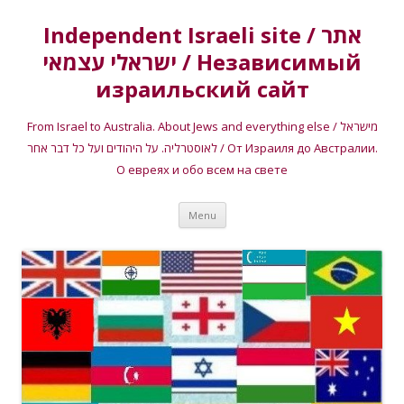
Independent Israeli site / אתר
ישראלי עצמאי / Независимый
израильский сайт
From Israel to Australia. About Jews and everything else / מישראל
לאוסטרליה. על היהודים ועל כל דבר אחר / От Израиля до Австралии.
О евреях и обо всем на свете
Skip
Menu
to
content