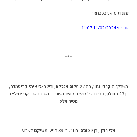
תמונות מה-8 בפברואר
הוספתי
11/02/2024 11:07
***
השחקנית
קרלי נחון
, בת 27 מ
לוס אנג’לס
, והישראלי
איתי קריטמלר
,
בן 23 מ
חולון
, סטודנט למדעי המחשב העובד בתאגיד האמריקני
אפלייד
מטיריאלס
אלי רוזן
, בן 39 ו
ג’סי רוזן
, בן 33 הגיעו מ
שיקגו
לשבוע