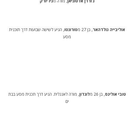
ג’ורדן אלטוניאן
, מורה מ
ניו יורק
אוליבייה גולדהאר
, בן 27 מ
טורונטו
, הגיע לשישה שבועות דרך תוכנית
מסע
טובי אולינס
, בן 26 מ
לונדון
, מורה לאנגלית. הגיע דרך תכנית מסע בבת
ים