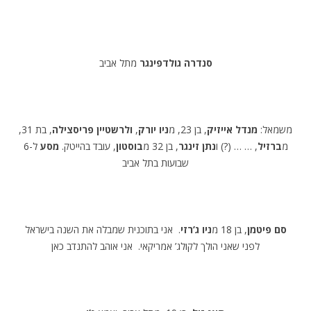
סנדרה גולדפינגר
מתל אביב
משמאל:
מנדל אייזיק
, בן 23, מ
ניו יורק
,
ולרשטיין פריסצילה
, בת 31,
מ
ברזיל
, … … (?) ו
נתן זינגר
, בן 32 מ
בוסטון
, עובד בהייטק.
מסע
ל-6
שבועות בתל אביב
סם פיטמן
, בן 18 מ
ניו ג’רזי
. אני בתוכנית שמבלה את השנה בישראל
לפני שאני הולך לקולג’ אמריקאי. אני אוהב להתנדב כאן