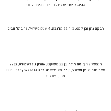
אביב
, סיימתי עכשיו לימודים ומחפשת עבודב
רבקה נתן
ו
בן קמפ
, בן ה-22 מ
ז’נבה
, 4 שנים בישראל, גר
בתל אביב
משמאל לימין:
סם מילר,
בן 22 מ
שיקגו
,
אהרון גולדשמידט,
בן 22
מ
אריזונה
ו
איתן ואלונץ,
בן 22 מ
אינדיאנה
. כולם הגיעו לארץ דרך תכנית
מסע באוגוסט