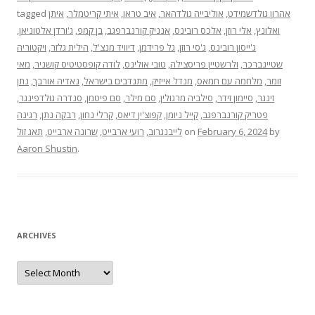
אהרון גולדשמידט
,
אוליבייה גולדהאר
,
איב טראו
,
איתי קריטמלר
,
איתן
tagged
ואלונץ
,
אלי רוזן
,
אלכס רובינס
,
אנניק קורנברפגב
,
בן קמפ
,
ג'ורדן אלטוניאן
,
ג'ייסון רובינס
,
ג'סי רוזן
,
גל פרידמן
,
דיוויד מנצ'ל
,
הילית גלזר
,
ויקטוריה
שטיינברכר
,
ולרשטיין פריסצילה
,
טובי אולינס
,
לודה קופסטיטיס קושניר
,
מאי
זומר
,
מלחמה עם חמאס
,
מנדל אייזיק
,
מתנדבים בישראל
,
נאדיה אורבך
,
נתן
זינגר
,
סיימון זידר
,
סילביה מרגולין
,
סם מילר
,
סם פיטמן
,
סנדרה גולדפינגר
,
פטריק קורנברפגב
,
קייל ניומן
,
קפוצ'ין דיאס
,
קרלי נחון
,
רבקה נתן
,
רגינה
by
February 6, 2024
on
לייבנגרוב
,
רועי ארבייט
,
שרונה ארבייט
,
תאג זול
Aaron Shustin
.
ARCHIVES
Archives