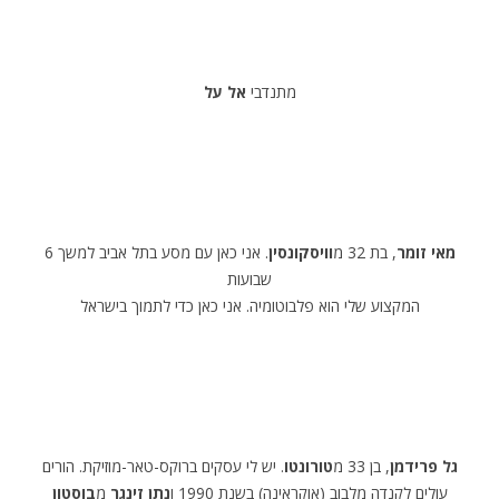
מתנדבי
אל על
מאי זומר
, בת 32 מ
וויסקונסין
. אני כאן עם מסע בתל אביב למשך 6
שבועות
המקצוע שלי הוא פלבוטומיה. אני כאן כדי לתמוך בישראל
גל פרידמן
, בן 33 מ
טורונטו
. יש לי עסקים ברוקס-טאר-מוזיקת. הורים
עולים לקנדה מלבוב (אוקראינה) בשנת 1990 ו
נתן זינגר
מ
בוסטון