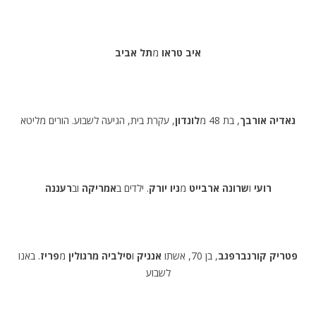
איב טראו
מ
תל אביב
נאדיה אורבך
, בת 48 מ
לונדון
, עקרת בית, הגיעה לשבוע. הורים מליטא
רועי
ו
שרונה ארבייט
מ
ניו יורק
. ילדים ב
אמריקה
וב
רעננה
פטריק קורנברפגב
, בן 70, אשתו
אנניק
ו
סילביה מרגולין
מ
פריז
. באנו
לשבוע