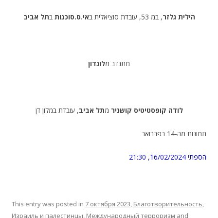
הילית גלזר
, במ 53, עובדת סוציאלית ב
אי.ס.סוכנות
ב
תל אביב
מתנדב מ
לונדון
לודה קופסטיטיס קושניר
מ
תל אביב
, עובדת במלון דן
תמונות מה-14 בפברואר
הספתי
16/02/2024, 21:30
This entry was posted in
7 октября 2023
,
Благотворительность
,
Израиль и палестинцы
,
Международный терроризм
and