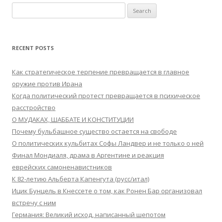
Search
for:
RECENT POSTS
Как стратегическое терпение превращается в главное
оружие против Ирана
Когда политический протест превращается в психическое
расстройство
О МУДАКАХ, ШАББАТЕ И КОНСТИТУЦИИ
Почему бульбашное существо остается на свободе
О политических кульбитах Софы Ландвер и не только о ней
Финал Мондиаля, драма в Аргентине и реакция
еврейских самоненавистников
К 82-летию Альберта Капенгута (русс/итал)
Ицик Бунцель в Кнессете о том, как Ронен Бар организовал
встречу с ним
Германия: Великий исход, написанный шепотом