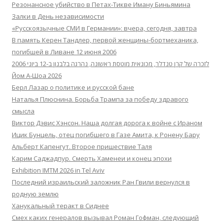
Резонансное убийство в Петах-Тикве Иману Биньямина
Залки в День независимости
«Русскоязычные СМИ в Германии»: вчера, сегодня, завтра
В память Керен Тандлер, первой женщины-бортмеханика,
погибшей в Ливане 12 июня 2006
לזכרה של קרן טנדלר, מכונאית מוטסת ראשונה, נהרגה בלבנון ב-12 ביוני 2006
Йом А-Шоа 2026
Берл Лазар о политике и русской бане
Наталья Плюснина. Борьба Трампа за победу здравого
смысла
Виктор Дэвис Хэнсон. Наша долгая дорога к войне с Ираном
Ицик Бунцель, отец погибшего в Газе Амита, к Ронену Бару
Альберт Капенгут. Второе пришествие Таля
Карим Саджадпур. Смерть Хаменеи и конец эпохи
Exhibition IMTM 2026 in Tel Aviv
Последний израильский заложник Ран Гвили вернулся в
родную землю
Ханукальный теракт в Сиднее
Смех каких генералов вызывал Роман Гофман, следующий