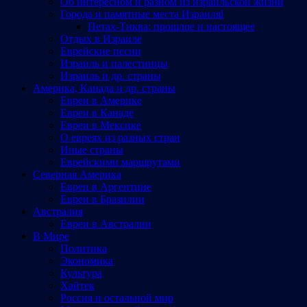
Об интересном и разном из израильской жизни
Города и памятные места Израиляl
Петах-Тиква: прошлое и настоящее
Отдых в Израиле
Еврейские песни
Израиль и палестинцы
Израиль и др. страны
Америка, Канада и др. страны
Евреи в Америке
Евреи в Канаде
Евреи в Мексике
О евреях из разных стран
Иные страны
Еврейскими маршрутами
Северная Америка
Евреи в Аргентине
Евреи в Бразилии
Австралия
Евреи в Австралии
В Мире
Политика
Экономика
Культура
Хайтек
Россия и остальной мир