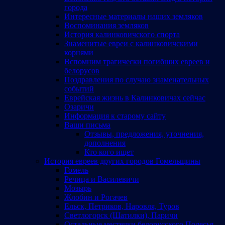
города
Интересные материалы наших земляков
Воспоминания земляков
История калинковичского спорта
Знаменитые евреи с калинковичскими
корнями
Вспомним трагически погибших евреев и
белорусов
Поздравления по случаю знаменательных
событий
Еврейская жизнь в Калинковичах сейчас
Озаричи
Информация к старому сайту
Ваши письма
Отзывы, предложения, уточнения,
дополнения
Кто кого ищет
История евреев других городов Гомельщины
Гомель
Речица и Василевичи
Мозырь
Жлобин и Рогачев
Ельск, Петриков, Наровля, Туров
Светлогорск (Шатилки), Паричи
Остальные местечки белорусского Полесья