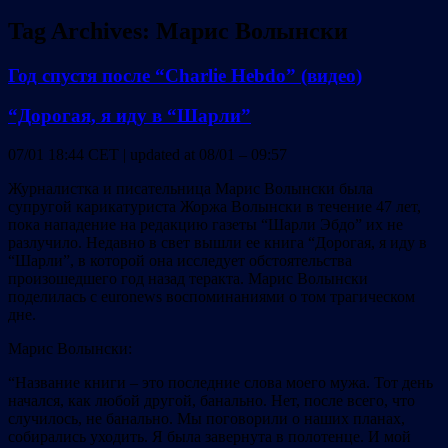
Tag Archives:
Марис Волынски
Год спустя после “Charlie Hebdо” (видео)
“Дорогая, я иду в “Шарли”
07/01 18:44 CET | updated at 08/01 – 09:57
Журналистка и писательница Марис Волынски была
супругой карикатуриста Жоржа Волынски в течение 47 лет,
пока нападение на редакцию газеты “Шарли Эбдо” их не
разлучило. Недавно в свет вышли ее книга “Дорогая, я иду в
“Шарли”, в которой она исследует обстоятельства
произошедшего год назад теракта. Марис Волынски
поделилась с euronews воспоминаниями о том трагическом
дне.
Марис Волынски:
“Название книги – это последние слова моего мужа. Тот день
начался, как любой другой, банально. Нет, после всего, что
случилось, не банально. Мы поговорили о наших планах,
собирались уходить. Я была завернута в полотенце. И мой