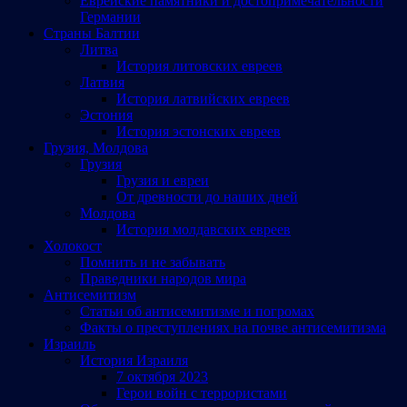
Еврейские памятники и достопримечательности
Германии
Страны Балтии
Литва
История литовских евреев
Латвия
История латвийских евреев
Эстония
История эстонских евреев
Грузия, Молдова
Грузия
Грузия и евреи
От древности до наших дней
Молдова
История молдавских евреев
Холокост
Помнить и не забывать
Праведники народов мира
Антисемитизм
Статьи об антисемитизме и погромах
Факты о преступлениях на почве антисемитизма
Израиль
История Израиля
7 октября 2023
Герои войн с террористами