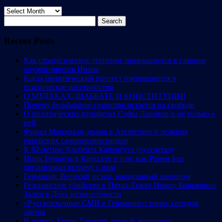
Archives
Search
for:
Recent Posts
Как стратегическое терпение превращается в главное
оружие против Ирана
Когда политический протест превращается в
психическое расстройство
О МУДАКАХ, ШАББАТЕ И КОНСТИТУЦИИ
Почему бульбашное существо остается на свободе
О политических кульбитах Софы Ландвер и не только о
ней
Финал Мондиаля, драма в Аргентине и реакция
еврейских самоненавистников
К 82-летию Альберта Капенгута (русс/итал)
Ицик Бунцель в Кнессете о том, как Ронен Бар
организовал встречу с ним
Германия: Великий исход, написанный шепотом
Резонансное убийство в Петах-Тикве Иману Биньямина
Залки в День независимости
«Русскоязычные СМИ в Германии»: вчера, сегодня,
завтра
В память Керен Тандлер, первой женщины-