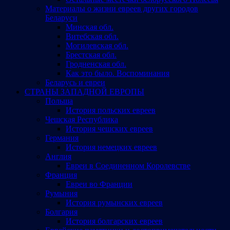
Материалы о жизни евреев других городов
Беларуси
Минская обл.
Витебская обл.
Могилевская обл.
Брестская обл.
Гродненская обл.
Как это было. Воспоминания
Беларусь и евреи
СТРАНЫ ЗАПАДНОЙ ЕВРОПЫ
Польша
История польских евреев
Чешская Республика
История чешских евреев
Германия
История немецких евреев
Англия
Евреи в Соединенном Королевстве
Франция
Евреи во Франции
Румыния
История румынских евреев
Болгария
История болгарских евреев