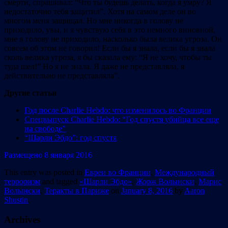
смерти, спрашивал: “Что ты будешь делать, когда я умру? Я
недостаточно тебя защитил”. Хотя на самом деле он во
многом меня защищал. Но мне никогда в голову не
приходило, увы, и я чувствую себя в это немного виновной,
мне в голову не приходило, насколько была велика угроза. Он
совсем об этом не говорил! Если бы я знала, если бы я знала
сколь велика угроза, я бы сказала ему: “Я не хочу, чтобы ты
туда шел!” Но я не знала. Я даже не представляла, я
действительно не представляла”.
Другие статьи
Год после Charlie Hebdo: что изменилось во Франции
Спецвыпуск Charlie Hebdo: “Год спустя убийца все еще
на свободе”
“Шарли Эбдо”: год спустя
Размещено 8 января 2016
This entry was posted in
Евреи во Франции
,
Международный
терроризм
and tagged
«Шарли Эбдо»
,
Жорж Волынски
,
Марис
Волынски
,
Теракты в Париже
on
January 8, 2016
by
Aaron
Shustin
.
Archives