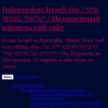
Independent Israeli site / אתר
ישראלי עצמאי / Независимый
израильский сайт
From Israel to Australia. About Jews and
everything else / מישראל לאוסטרליה. על
היהודים ועל כל דבר אחר / От Израиля до
Австралии. О евреях и обо всем на
свете
Skip to content
Menu
Еврейская Беларусь
История евреев Калинкович и района
История калинковичского еврейства
Послевоенная жизнь
Сохраним в памяти дом и его обитателей
Вспомним тех, кто оставил след в истории