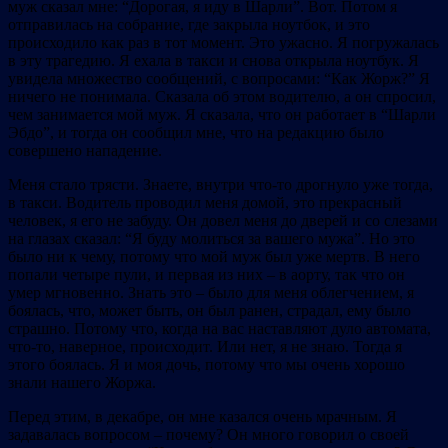
муж сказал мне: “Дорогая, я иду в Шарли”. Вот. Потом я
отправилась на собрание, где закрыла ноутбок, и это
происходило как раз в тот момент. Это ужасно. Я погружалась
в эту трагедию. Я ехала в такси и снова открыла ноутбук. Я
увидела множество сообщений, с вопросами: “Как Жорж?” Я
ничего не понимала. Сказала об этом водителю, а он спросил,
чем занимается мой муж. Я сказала, что он работает в “Шарли
Эбдо”, и тогда он сообщил мне, что на редакцию было
совершено нападение.
Меня стало трясти. Знаете, внутри что-то дрогнуло уже тогда,
в такси. Водитель проводил меня домой, это прекрасный
человек, я его не забуду. Он довел меня до дверей и со слезами
на глазах сказал: “Я буду молиться за вашего мужа”. Но это
было ни к чему, потому что мой муж был уже мертв. В него
попали четыре пули, и первая из них – в аорту, так что он
умер мгновенно. Знать это – было для меня облегчением, я
боялась, что, может быть, он был ранен, страдал, ему было
страшно. Потому что, когда на вас наставляют дуло автомата,
что-то, наверное, происходит. Или нет, я не знаю. Тогда я
этого боялась. Я и моя дочь, потому что мы очень хорошо
знали нашего Жоржа.
Перед этим, в декабре, он мне казался очень мрачным. Я
задавалась вопросом – почему? Он много говорил о своей