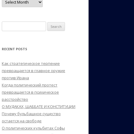
Search
for:
RECENT POSTS
Как стратегическое терпение
превращается в главное оружие
против Ирана
Когда политический протест
превращается в психическое
расстройство
О МУДАКАХ, ШАББАТЕ И КОНСТИТУЦИИ
Почему бульбашное существо
остается на свободе
О политических кульбитах Софы