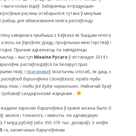
 і яшчэ кoлькі відаў. Забараняць інтрадукцыю-
грэсіўныя расліны атабарыліся тутака ў мінулым
і рабіць для абмежавання іхняга распаўсюду.
спеку каварнага прыбыша з Каўказа як быццам нічога
 а вось на ўзроўнях ураду, профільных міністэрстваў і
ўгодна. Прычым адказнасць па завядзёнцы
прыклад – выступ
Міхаіла Русага
ў лістападзе 2014 г.
аршчэўнік распаўсюдзіўся па Беларусі праз
прыемстваў, і
прапанаваў
экзатычны спосаб, як даць з
ілі распаўсюд баршчэўніка Сасноўскага, трэба туды
ядзяць там, і тады ўсё будзе нармальна
». Няйначай браў
не грэбаваў салдафонскімі жарцікамі…
жаданні зараснікі баршчэўніка ў краіне можна было б
, меліся і тэхналогіі, і хімікаты. На адпаведную
,7 млрд рублёў (або 350-370 тыс. долараў). У жніўні
5
га, засмечаных баршчэўнікам.