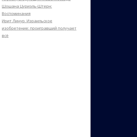
Шошана Цуриэль-Штерн:
Воспоминания
Ирит Линур. Израильское
изобретение: проигравший получает
всё