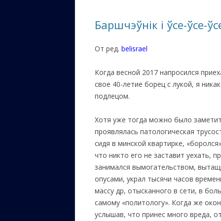
ЕВРЕЙС
Баршчэўнік і ўсе-ўсе-ўс
КАЛИНК
От ред.
belisrael
ОЗАРИ
.
ИНФОРМ
Когда весной 2017 напросился приех
САЙТУ
свое 40-летие борец с лукой, я ника
подлецом.
ВАШИ П
Хотя уже тогда можно было заметит
проявлялась патологическая трусост
сидя в минской квартирке, «боролся
что никто его не заставит уехать, 
занимался вымогательством, вытащ
опусами, украл тысячи часов времен
массу др, отысканного в сети, в бо
самому «политологу». Когда же око
услышав, что принес много вреда, от