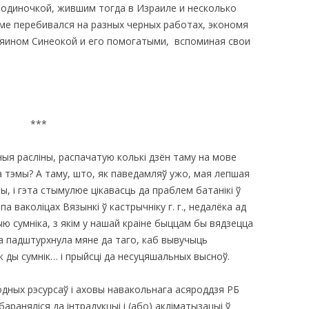
-одиночкой, жившим тогда в Израиле и несколько
ме перебивался на разных черных работах, экономя
зяином Синеокой и его помогатыми, вспоминая свои
***
ыя расліны, распачатую колькі дзён таму на мове
а тэмы? А таму, што, як паведамляў ужо, мая лепшая
, і гэта стымулюе цікавасць да праблем батанікі ў
па ваколіцах Вязынкі ў кастрычніку г. г., недалёка ад
ю сумніка, з якім у нашай краіне быццам бы вядзецца
ка падштурхнула мяне да таго, каб вывучыць
 ды сумнік… і прыйсці да несуцяшальных высноў.
родных рэсурсаў і аховы навакольнага асяроддзя РБ
абараняліся да інтрадукцыі і (або) акліматызацыі ў