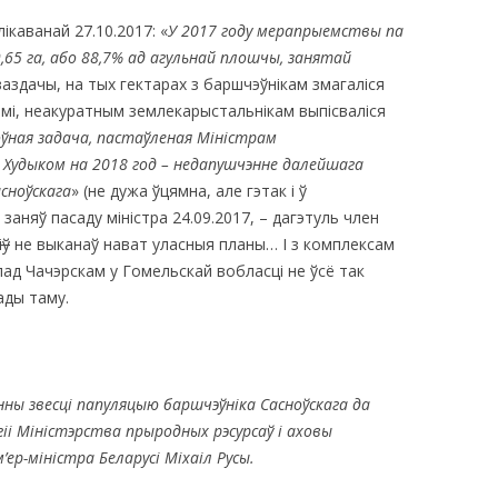
ікаванай 27.10.2017: «
У 2017 году мерапрыемствы па
65 га, або 88,7% ад агульнай плошчы, занятай
ваздачы, на тых гектарах з баршчэўнікам змагаліся
амі, неакуратным землекарыстальнікам выпісваліся
оўная задача, пастаўленая Міністрам
Худыком на 2018 год – недапушчэнне далейшага
асноўскага
» (не дужа ўцямна, але гэтак і ў
 заняў пасаду міністра 24.09.2017, – дагэтуль член
іў
не выканаў нават уласныя планы… І з комплексам
ад Чачэрскам у Гомельскай вобласці не ўсё так
ады таму.
нны звесці папуляцыю баршчэўніка Сасноўскага да
гіі Міністэрства прыродных рэсурсаў і аховы
’ер-міністра Беларусі Міхаіл Русы.