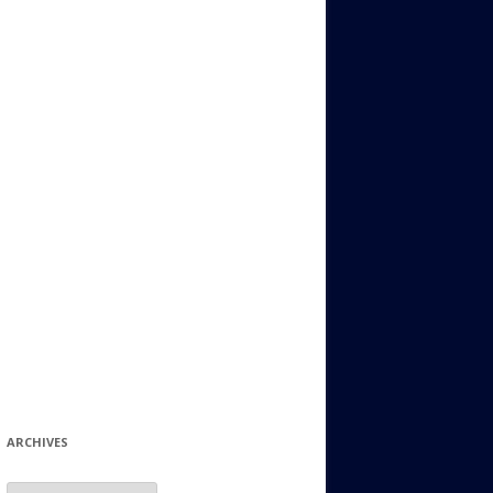
ИДИШ
СТАЛЬНОЙ МИР
ЕВРЕЙСКИЕ ПРИТЧИ
НЫЙ ТЕРРОРИЗМ
ОНИ ОСТАВИЛИ СВОЙ СЛЕД В
ИСТОРИИ
ИНТЕРЕСНЫЕ СУДЬБЫ
ЕВРЕЙСКОЕ
КОЛЛЕКЦИОНИРОВАНИЕ:
ФИЛАТЕЛИЯ, ЗНАЧКИ И ДР.
МАТЕРИАЛЫ НА РАЗНЫЕ ТЕМЫ
ГЕНЕАЛОГИЯ И ПОИСКИ КОРНЕЙ
ARCHIVES
Archives