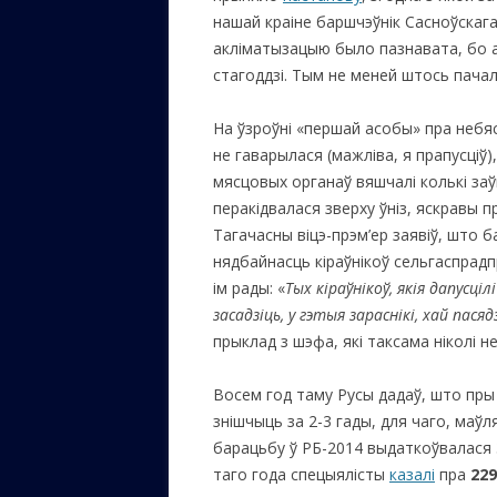
нашай краіне баршчэўнік Сасноўскага
акліматызацыю было пазнавата, бо а
стагоддзі. Тым не меней штось пачал
На ўзроўні «першай асобы» пра небя
не гаварылася (мажліва, я прапусціў),
мясцовых органаў вяшчалі колькі за
перакідвалася зверху ўніз, яскравы 
Тагачасны віцэ-прэм’ер заявіў, што б
нядбайнасць кіраўнікоў сельгаспрад
ім рады: «
Тых кіраўнікоў, якія дапусц
засадзіць, у гэтыя зараснікі, хай пас
прыклад з шэфа, які таксама ніколі 
Восем год таму Русы дадаў, што пры 
знішчыць за 2-3 гады, для чаго, маўляў
барацьбу ў РБ-2014 выдаткоўвалася 3
таго года спецыялісты
казалі
пра
229