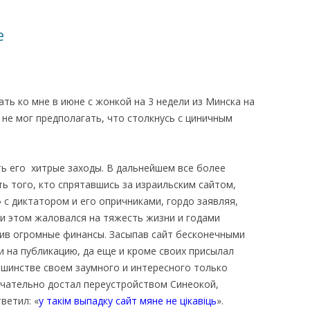
КАЯ ЖИЗНЬ В
е
ОВИЧАХ СЕЙЧАС
ЧИ
АЦИЯ К СТАРОМУ
ать ко мне в июне с жонкой на 3 недели из Минска на
к не мог предполагать, что столкнусь с циничным
ИСЬМА
ОТЗЫВЫ, ПРЕДЛОЖЕНИЯ,
УТОЧНЕНИЯ, ДОПОЛНЕНИЯ
ь его хитрые заходы. В дальнейшем все более
ь того, кто спрятавшись за израильским сайтом,
КТО КОГО ИЩЕТ
» с диктатором и его опричниками, гордо заявляя,
при этом жаловался на тяжесть жизни и годами
ив огромные финансы. Засыпав сайт бесконечными
и на публикацию, да еще и кроме своих присылал
льшинстве своем заумного и интересного только
нчательно достал переустройством Синеокой,
ветил: «
у такім выпадку сайт мяне не цікавіць
».