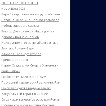
נהרגה בלבנון ב-12 ביוני 2006
Йом А-Шоа 2026
Берл Лазар о политике и русской бане
Наталья Плюснина. Борьба Трампа за
победу здравого смысла
Виктор Дэвис Хэнсон. Наша долгая
дорога к войне с Ираном
Ицик Бунцель, отец погибшего в Газе
Амита, к Ронену Бару
Альберт Капенгут. Второе
пришествие Таля
Карим Саджадпур. Смерть Хаменеи и
конец эпохи
Exhibition IMTM 2026 in Tel Aviv
Последний израильский заложник Ран
Гвили вернулся в родную землю
Ханукальный теракт в Сиднее
Смех каких генералов вызывал Роман
Гофман, следующий глава Моссада