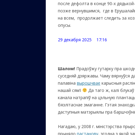
после дефолта в конце 90-х дядькой
позже вернувшимся, где в Ерушалай
на всем, продолжает следить за хо
опусы.
29 декабря 2025 17:16
Шалом!
Прадоўжу гутарку пра шкодн
суседняй дзяржавы. Чаму вярнуўся д
палавіна
вырошчвае
карысныя расліны
нашай сям’і
Да таго ж, калі блукаў 
канала натрапіў на цэльную плантацы
бязлітаснае змаганне. Гэтая знаход
даступныя матэрыялы пра баршчэўнік
Нагадаю, у 2008 г. міністэрства пры
прыняло
пастанову
, згодна з якой з