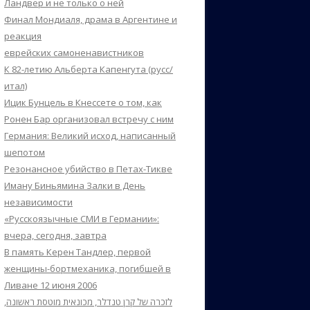
Ландвер и не только о ней
Финал Мондиаля, драма в Аргентине и
реакция
еврейских самоненавистников
К 82-летию Альберта Капенгута (русс/
итал)
Ицик Бунцель в Кнессете о том, как
Ронен Бар организовал встречу с ним
Германия: Великий исход, написанный
шепотом
Резонансное убийство в Петах-Тикве
Иману Биньямина Залки в День
независимости
«Русскоязычные СМИ в Германии»:
вчера, сегодня, завтра
В память Керен Тандлер, первой
женщины-бортмеханика, погибшей в
Ливане 12 июня 2006
לזכרה של קרן טנדלר, מכונאית מוטסת ראשונה,