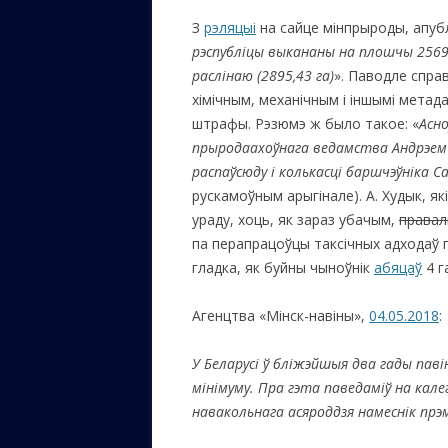
З
рэляцыі
на сайце мінпрыроды, апубл
рэспубліцы выкананы на плошчы 2569,
раслінаю (2895,43 га)
». Паводле спра
хімічным, механічным і іншымі метад
штрафы. Рэзюмэ ж было такое: «
Асн
прыродаахоўнага ведамства Андрэем 
распаўсюду і колькасці баршчэўніка С
рускамоўным арыгінале). А. Худык, які
ураду, хоць, як зараз убачым,
правал
па перапрацоўцы таксічных адходаў п
гладка, як буйны чыноўнік
абяцаў
4 г
Агенцтва «Мінск-навіны»,
04.05.2018
:
У Беларусі ў бліжэйшыя два гады паві
мінімуму. Пра гэта паведаміў на кале
навакольнага асяроддзя намеснік прэм