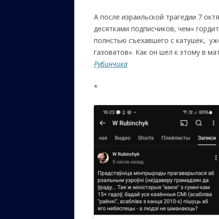
А после израильской трагедии 7 октя
десятками подписчиков, чем« гордит
полнстью съехавшего с катушек, уж
газоватов». Как он шел к этому в м
Рубинчика
*