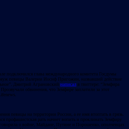
вле подключился глава международного комитета Госдумы
 и муж певицы Валерии Иосиф Пригожин, назвавший действие
льное”. Дмитрий Аграновский
написал
в твиттере: “Земфира
 Прозвучали обвинения, что Земфире заплатили за этот
ifenews.
ния певицы на территории России, а ее имя втоптать в грязь.
вся профашистская рать начнет вопить и проклинать Земфиру
е говорила о войне, Майдане, Путине и Порошенко, ополченцах