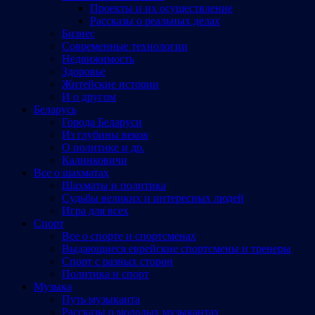
Проекты и их осуществление
Рассказы о реальных делах
Бизнес
Современные технологии
Недвижимость
Здоровье
Житейские истории
И о другом
Беларусь
Города Беларуси
Из глубины веков
О политике и др.
Калинковичи
Все о шахматах
Шахматы и политика
Судьбы великих и интересных людей
Игра для всех
Спорт
Все о спорте и спортсменах
Выдающиеся еврейские спортсмены и тренеры
Спорт с разных сторон
Политика и спорт
Музыка
Путь музыканта
Рассказы о молодых музыкантах