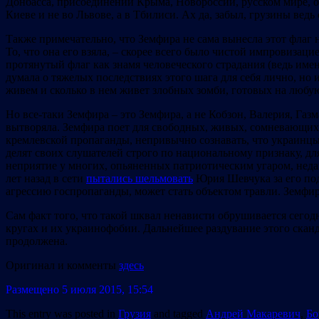
Донбасса, присоединении Крыма, Новороссии, русском мире, он
Киеве и не во Львове, а в Тбилиси. Ах да, забыл, грузины вед
Также примечательно, что Земфира не сама вынесла этот флаг на
То, что она его взяла, – скорее всего было чистой импровиза
протянутый флаг как знамя человеческого страдания (ведь имен
думала о тяжелых последствиях этого шага для себя лично, но и
живем и сколько в нем живет злобных зомби, готовых на любую
Но все-таки Земфира – это Земфира, а не Кобзон, Валерия, Газ
вытворяла. Земфира поет для свободных, живых, сомневающихс
кремлевской пропаганды, непривычно сознавать, что украинцы –
делят своих слушателей строго по национальному признаку, для
неприятие у многих, опьяненных патриотическим угаром, нед
лет назад в сети
пытались шельмовать
Юрия Шевчука за его под
агрессию госпропаганды, может стать объектом травли. Земфира
Сам факт того, что такой шквал ненависти обрушивается сего
кругах и их украинофобии. Дальнейшее раздувание этого сканд
продолжена.
Оригинал и комменты
здесь
Размещено 5 июля 2015, 15:54
This entry was posted in
Грузия
and tagged
Андрей Макаревич
,
Бо