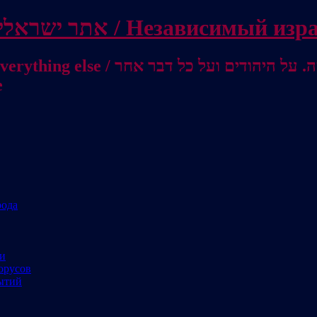
Independent Israeli site / אתר ישראלי עצמאי 
מישראל לאוסטרליה / От Израиля до
е
рода
ми
орусов
ытий