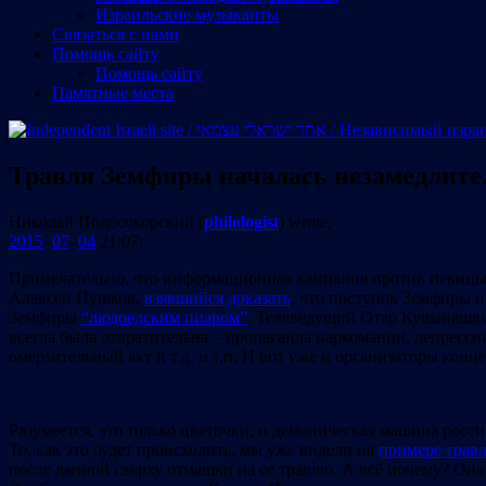
Израильские музыканты
Cвязаться с нами
Помощь сайту
Помощь сайту
Памятные места
Травля Земфиры началась незамедлите
Николай Подосокорский (
philologist
) wrote,
2015
–
07
–
04
21:07:
Примечательно, что информационная кампания против певицы 
Алексей Пушков,
взявшийся доказать
, что поступок Земфиры 
Земфиры
“людоедским пиаром”
. Телеведущий Отар Кушанаш
всегда была отвратительна – пропаганда наркомании, депресси
омерзительный акт и т.д. и т.п. И вот уже и организаторы кон
Разумеется, это только цветочки, и демоническая машина росс
То, как это будет происходить, мы уже видели на
примере трав
после данной сверху отмашки на ее травлю. А всё почему? Она