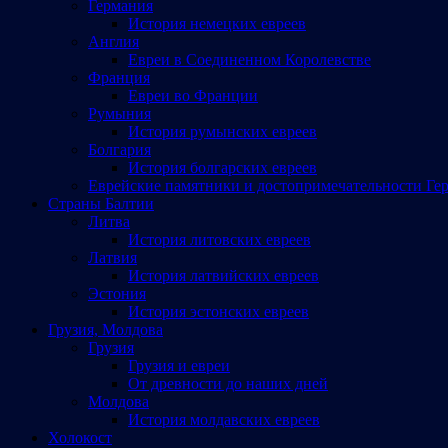
Германия
История немецких евреев
Англия
Евреи в Соединенном Королевстве
Франция
Евреи во Франции
Румыния
История румынских евреев
Болгария
История болгарских евреев
Еврейские памятники и достопримечательности Ге
Страны Балтии
Литва
История литовских евреев
Латвия
История латвийских евреев
Эстония
История эстонских евреев
Грузия, Молдова
Грузия
Грузия и евреи
От древности до наших дней
Молдова
История молдавских евреев
Холокост