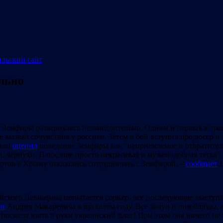
льно
Земфиры развернулась незамедлительно. Одним и первых к тра
не вызвал сочувствия у россиян. Затем в бой вступил продюсер
вили
оценил
поведение Земфиры как “неприемлемое и отвратите
и, чернухи. Плюс еще просто некрасивая и мужеподобная тетка”.
цертов в Крыму отказались сотрудничать с Земфирой, –
сообщает
L
ийского Левиафана попытается сорвать все последующие выступле
ли
Андрея Макаревича в прошлом году. Все холуи и лизоблюды, 
 посмела взять в руки украинский флаг! При этом она ничего н