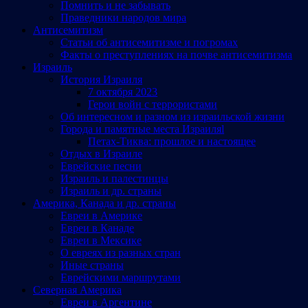
Помнить и не забывать
Праведники народов мира
Антисемитизм
Статьи об антисемитизме и погромах
Факты о преступлениях на почве антисемитизма
Израиль
История Израиля
7 октября 2023
Герои войн с террористами
Об интересном и разном из израильской жизни
Города и памятные места Израиляl
Петах-Тиква: прошлое и настоящее
Отдых в Израиле
Еврейские песни
Израиль и палестинцы
Израиль и др. страны
Америка, Канада и др. страны
Евреи в Америке
Евреи в Канаде
Евреи в Мексике
О евреях из разных стран
Иные страны
Еврейскими маршрутами
Северная Америка
Евреи в Аргентине