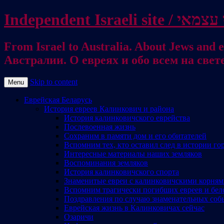
From Israel to Australia. About Jews and everything else / . על היהודים ועל כל דבר אחר
Австралии. О евреях и обо всем на свет
Skip to content
Menu
Еврейская Беларусь
История евреев Калинкович и района
История калинковичского еврейства
Послевоенная жизнь
Сохраним в памяти дом и его обитателей
Вспомним тех, кто оставил след в истории го
Интересные материалы наших земляков
Воспоминания земляков
История калинковичского спорта
Знаменитые евреи с калинковичскими корня
Вспомним трагически погибших евреев и бел
Поздравления по случаю знаменательных соб
Еврейская жизнь в Калинковичах сейчас
Озаричи