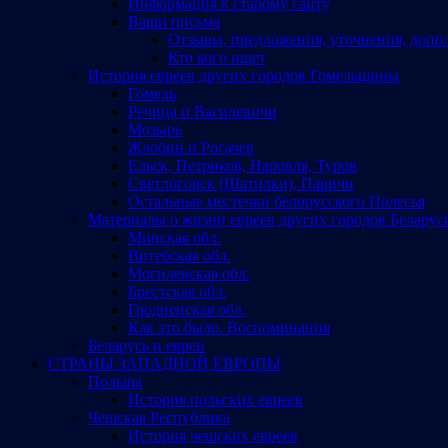
Информация к старому сайту
Ваши письма
Отзывы, предложения, уточнения, допо
Кто кого ищет
История евреев других городов Гомельщины
Гомель
Речица и Василевичи
Мозырь
Жлобин и Рогачев
Ельск, Петриков, Наровля, Туров
Светлогорск (Шатилки), Паричи
Остальные местечки белорусского Полесья
Материалы о жизни евреев других городов Беларус
Минская обл.
Витебская обл.
Могилевская обл.
Брестская обл.
Гродненская обл.
Как это было. Воспоминания
Беларусь и евреи
СТРАНЫ ЗАПАДНОЙ ЕВРОПЫ
Польша
История польских евреев
Чешская Республика
История чешских евреев