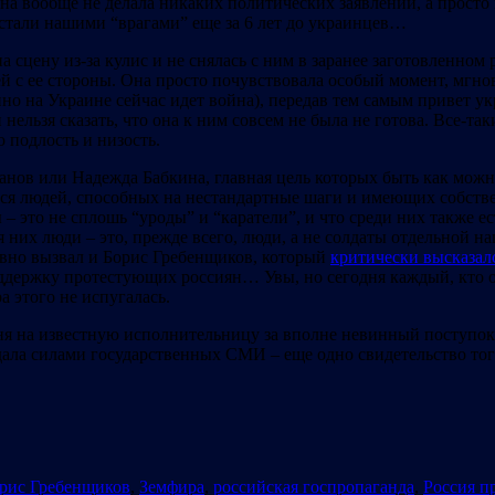
а вообще не делала никаких политических заявлений, а просто в
ь стали нашими “врагами” еще за 6 лет до украинцев…
 сцену из-за кулис и не снялась с ним в заранее заготовленном 
цией с ее стороны. Она просто почувствовала особый момент, мг
но на Украине сейчас идет война), передав тем самым привет ук
 нельзя сказать, что она к ним совсем не была не готова. Все-т
 подлость и низость.
манов или Надежда Бабкина, главная цель которых быть как можн
я людей, способных на нестандартные шаги и имеющих собствен
 это не сплошь “уроды” и “каратели”, и что среди них также ес
 них люди – это, прежде всего, люди, а не солдаты отдельной н
авно вызвал и Борис Гребенщиков, который
критически высказал
держку протестующих россиян… Увы, но сегодня каждый, кто о
 этого не испугалась.
дня на известную исполнительницу за вполне невинный поступок
ала силами государственных СМИ – еще одно свидетельство того
рис Гребенщиков
,
Земфира
,
российская госпропаганда
,
Россия п