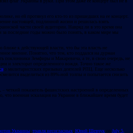
зял флаг Украины в руки. При этом даже ее концерт был не в
ролике, но ей протянул его кто-то из пришедших на ее концерт.
новение настоящей, подлинной жизни и решилась взять
раинской части своей аудитории. Навряд ли в это время она
аки за последние годы можно было понять, в каком мире мы
о ближе к действующей власти, что бы эта власть не
ное мнение. Понятно, что тем, кто поддался на дурман
ть поклонники Земфиры и Макаревича, а те, в свою очередь, не
ации и электорат определенного вождя. Точно такое же
ся
о милитаристских призывах деятелей РПЦ. Еще несколько
смелится выделиться из 89%-ной толпы и попытается снизить
, – четкий показатель фашистских настроений в определенных
, что военная эскалация на Украине в ближайшее время будет
ротив Украины
,
травля несогласных
,
Юрий Шевчук
on
July 5,