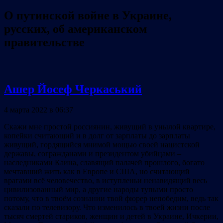
О путинской войне в Украине,
русских, об американском
правительстве
Ашер Йосеф Черкаський
4 марта 2022 в 06:37
Скажи мне простой россиянин, живущий в унылой квартире,
копейки считающий и в долг от зарплаты до зарплаты
живущий, гордящийся мнимой мощью своей нацистской
державы, согражданами и президентом убийцами –
наследниками Каина, славящий палачей прошлого, богато
мечтавший жить как в Европе и США, но считающий
врагами всё человечество, в иступленьи ненавидящий весь
цивилизованный мир, а другие народы тупыми просто
потому, что в твоём сознании твой фюрер непобедим, ведь так
сказали по телевизору. Что изменилось в твоей жизни после
тысяч смертей стариков, женщин и детей в Украине, Ичкерии,