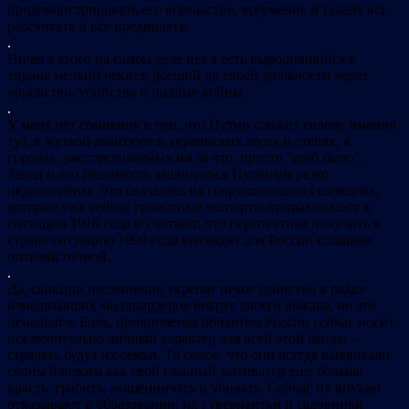
продемонстрировать его всевластие, всеумение и талант все
рассчитать и все предвидеть.
.
Ничего этого на самом деле нет а есть выродившийся в
тирана мелкий чекист, росший до своей должности через
воровство, убийства и подлые войны.
.
У меня нет сомнения в том, что Путин сложит голову именно
тут, в жуткой авантюре в украинских лесах и степях, в
городах, расстреливаемых ни за что, просто “шоб было”.
Запад и его решимость защищаться Путиным резко
недооценены. Это сказалось на сокрушительных санкциях,
которые уже сейчас грамотные эксперты приравнивают к
ситуации 1918 года и считают, что перспектива получить в
стране ситуацию 1990 года выглядит для России слишком
оптимистичной.
.
Да, санкции несомненно укрепят некое единство в рядах
измельчавших миллиардеров вокруг своего вожака, но это
ненадолго. Боль, причиняемая бойкотом России сейчас носит
исключительно личный характер для всей этой банды –
страдать будут их семьи. То самое, что они всегда выдвигали
своим близким как свой главный мотиватор еще больше
красть, грабить, мошенничать и убивать. Сейчас их внукам
отказывают в образовании, их гувернантки и садовники