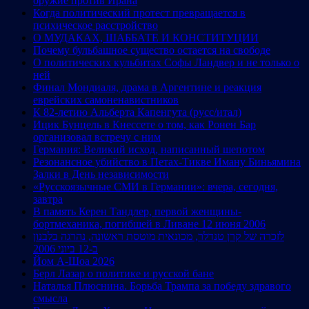
оружие против Ирана
Когда политический протест превращается в
психическое расстройство
О МУДАКАХ, ШАББАТЕ И КОНСТИТУЦИИ
Почему бульбашное существо остается на свободе
О политических кульбитах Софы Ландвер и не только о
ней
Финал Мондиаля, драма в Аргентине и реакция
еврейских самоненавистников
К 82-летию Альберта Капенгута (русс/итал)
Ицик Бунцель в Кнессете о том, как Ронен Бар
организовал встречу с ним
Германия: Великий исход, написанный шепотом
Резонансное убийство в Петах-Тикве Иману Биньямина
Залки в День независимости
«Русскоязычные СМИ в Германии»: вчера, сегодня,
завтра
В память Керен Тандлер, первой женщины-
бортмеханика, погибшей в Ливане 12 июня 2006
לזכרה של קרן טנדלר, מכונאית מוטסת ראשונה, נהרגה בלבנון
ב-12 ביוני 2006
Йом А-Шоа 2026
Берл Лазар о политике и русской бане
Наталья Плюснина. Борьба Трампа за победу здравого
смысла