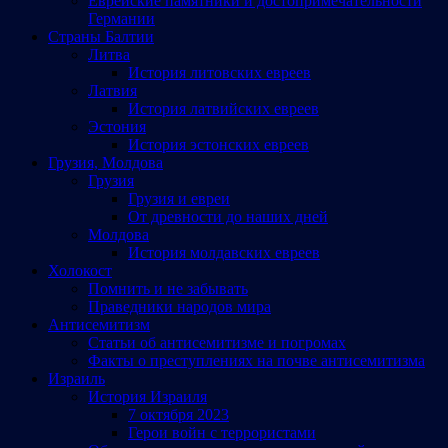
Еврейские памятники и достопримечательности
Германии
Страны Балтии
Литва
История литовских евреев
Латвия
История латвийских евреев
Эстония
История эстонских евреев
Грузия, Молдова
Грузия
Грузия и евреи
От древности до наших дней
Молдова
История молдавских евреев
Холокост
Помнить и не забывать
Праведники народов мира
Антисемитизм
Статьи об антисемитизме и погромах
Факты о преступлениях на почве антисемитизма
Израиль
История Израиля
7 октября 2023
Герои войн с террористами