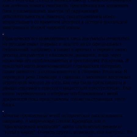
как дневник нового эмигранта, продолжался как коллекция
баек и насмешливых заметок об окружающей
действительности и, наконец, стал отражением моего
возраставшего со временем интереса к истории российской
эмиграции и второй мировой войны.
.
Практически все появлявшиеся здесь документы печатались
на русском языке впервые и задолго до их официальных
публикаций, например, я нашел в архивах и перевел около
десятка документов о власовском движении, лишь через
несколько лет опубликованных в трехтомнике Росархива. Я
придумал идею деанонимизации гарвардских интервью,
позже развитую и использованную в сборнике Росспэна. Я
переводил речи Гиммлера о славянах и заселении восточных
территорий задолго до того, как они были представлены в
рамках архивного проекта о нацистских преступлениях. Еще
сотни переведенных и впервые опубликованных мной
документов пока представлены только на страницах этого
блога.
.
Многие проведенные мной исторические расследования,
например, о мифической Стелле Кренцбах или о
“краснодарской мясорубке” давно стали мэйнстримом и
“ушли в народ”. Очередь других, возможно, еще наступит. Но