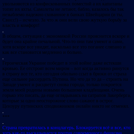
увольняются из конфискованных поместий а их капитаны
топят их яхты. Самолеты не летают, бабло, казалось бы так
незыблемо надежно схованное в банках Швейцарии (и ты,
Свисс!) – исчезло. За что ж они вели свою жуткую борьбу за
власть и комфорт!
.
В общем, ситуация с экономикой России прояснится вскоре и
будет она крайне печальной. Что-то они там умеют и сами,
хотя вскоре все увидят, насколько все это поганее сляпано и
как все становится медленно и больно.
.
Героическая Украине победит в этой войне даже истекши
кровью. Ее отстроят всем миром – вот когда активно ринутся
в страну все те, кто сегодня обильно ссыт в брюки от страха
еще сильнее рассердить Путина. Но что да то да – строить на
Западе умеют и расцветут снова города, только покроется
земля моей родины новыми большими кладбищами. Очень
горько это писать, да еще оглядываясь на сатрапов Закерберга,
которые за одно неосторожное слово сажают в острог.
Цензуру путинских сподвижников онлайн никто не отменял.
.
***
.
Страна превратилась в концлагерь. Блокируется всё и все, кто
хоть как-то высказывается против современного фашизма.