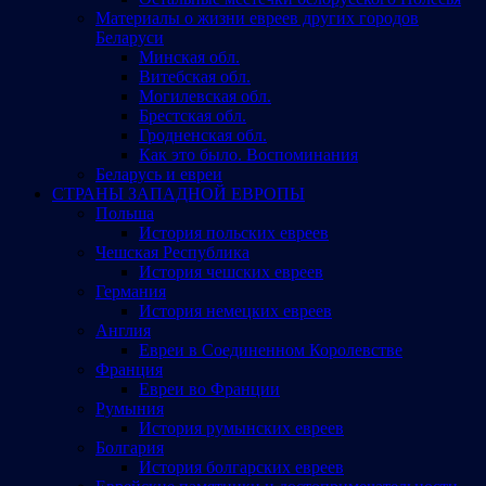
Материалы о жизни евреев других городов
Беларуси
Минская обл.
Витебская обл.
Могилевская обл.
Брестская обл.
Гродненская обл.
Как это было. Воспоминания
Беларусь и евреи
СТРАНЫ ЗАПАДНОЙ ЕВРОПЫ
Польша
История польских евреев
Чешская Республика
История чешских евреев
Германия
История немецких евреев
Англия
Евреи в Соединенном Королевстве
Франция
Евреи во Франции
Румыния
История румынских евреев
Болгария
История болгарских евреев