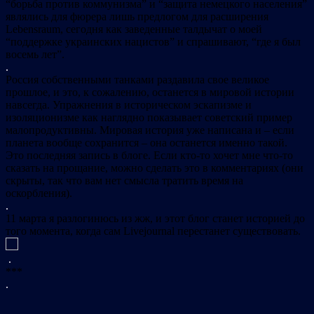
“борьба против коммунизма” и “защита немецкого населения”
являлись для фюрера лишь предлогом для расширения
Lebensraum, сегодня как заведенные талдычат о моей
“поддержке украинских нацистов” и спрашивают, “где я был
восемь лет”.
.
Россия собственными танками раздавила свое великое
прошлое, и это, к сожалению, останется в мировой истории
навсегда. Упражнения в историческом эскапизме и
изоляционизме как наглядно показывает советский пример
малопродуктивны. Мировая история уже написана и – если
планета вообще сохранится – она останется именно такой.
Это последняя запись в блоге. Если кто-то хочет мне что-то
сказать на прощание, можно сделать это в комментариях (они
скрыты, так что вам нет смысла тратить время на
оскорбления).
.
11 марта я разлогинюсь из жж, и этот блог станет историей до
того момента, когда сам Livejournal перестанет существовать.
.
***
.