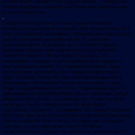
человек может превратиться в орудие смерти”, я продолжал
считать подобный сценарий гипотетическим. Неделю назад
он стал реальностью.
.
Следует честно признать, что моя гуманистическая и
просветительская миссия провалена. Это громкие слова, но в
моих исторических начинаниях у меня действительно не было
другой цели кроме просветительской. Я никогда не
зарабатывал денег на истории, это всегда было изрядно
минусовой (архивы сами себя не скопируют) позицией
семейного бюджета. Но мне нравилось думать, что,
рассказывая о прошлом, я даю современникам полезное и
даже уникальное знание. Это оказалось иллюзией. Люди,
которые вчера насмехались над “теорией превентивного
удара” Гитлера, сегодня ничтоже сумняшеся выдвигают и
оправдывают собственную теорию превентивного удара.
Люди, поддерживавшие мой тезис о “пермском дискурсе” и
невозможности исключения агрессора из нарратива о второй
мировой войне, делали это, очевидно, не потому что были
согласны со мной, а лишь потому что ненавидели
“российских либералов”, создававших тот спорный нарратив.
Исключать факт агрессии из контекста и сосредотачиваться на
просчетах жертвы этой агрессии эти люди, как показывает
практика, и сами превосходно умеют. Читатели,
внимательнейшим образом изучавшие мои разъяснения, что