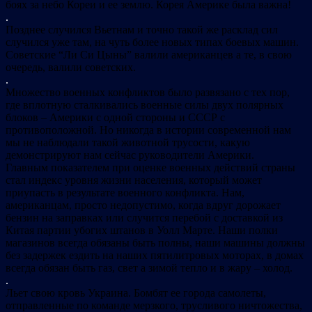
боях за небо Кореи и ее землю. Корея Америке была важна!
.
Позднее случился Вьетнам и точно такой же расклад сил
случился уже там, на чуть более новых типах боевых машин.
Советские “Ли Си Цыны” валили американцев а те, в свою
очередь, валили советских.
.
Множество военных конфликтов было развязано с тех пор,
где вплотную сталкивались военные силы двух полярных
блоков – Америки с одной стороны и СССР с
противоположной. Но никогда в истории современной нам
мы не наблюдали такой животной трусости, какую
демонстрируют нам сейчас руководители Америки.
Главным показателем при оценке военных действий страны
стал индекс уровня жизни населения, который может
приупасть в результате военного конфликта. Нам,
американцам, просто недопустимо, когда вдруг дорожает
бензин на заправках или случится перебой с доставкой из
Китая партии убогих штанов в Уолл Марте. Наши полки
магазинов всегда обязаны быть полны, наши машины должны
без задержек ездить на наших пятилитровых моторах, в домах
всегда обязан быть газ, свет а зимой тепло и в жару – холод.
.
Льет свою кровь Украина. Бомбят ее города самолеты,
отправленные по команде мерзкого, трусливого ничтожества,