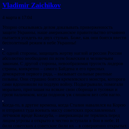
Vladimir Zaichikov
4 марта в 17:04
Упорно отказываясь делом доказывать приверженность
защите Украины, наше американское правительство отчаянно
пытается усидеть на двух стульях. Боже, как они боятся ввести
бесполетный режим в небе Украины!
.
С одной стороны, защищать жертву наглой агрессии России
абсолютно необходимо по всем божеским и человечьим
законам. С другой стороны, невообразимая трусость лидеров
страны, конкретно – самого Байдена и его присных
демократов первого ряда, – вызывает сильные рвотные
позывы. Они страшно боятся кремлевского монстра, которого
сами вдохновили на подлую войну. Подыгрывали, помогали
морально, приглашая на всякие свои сборища и тусовки и
грозя пальчиком, когда подонок уж слишком вел себя нагло.
.
Когда-то, в другие времена, когда Сталин навалился на Корею
и отправил туда воевать массу советских прославленных
летчиков вроде Кожедуба, – американцы не терялись перед
лицом угрозы а открыто и честно вступали в бои в небе. И
били советских а советские били их – в совершенно открытых