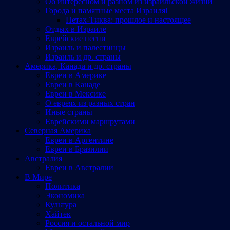
Об интересном и разном из израильской жизни
Города и памятные места Израиляl
Петах-Тиква: прошлое и настоящее
Отдых в Израиле
Еврейские песни
Израиль и палестинцы
Израиль и др. страны
Америка, Канада и др. страны
Евреи в Америке
Евреи в Канаде
Евреи в Мексике
О евреях из разных стран
Иные страны
Еврейскими маршрутами
Северная Америка
Евреи в Аргентине
Евреи в Бразилии
Австралия
Евреи в Австралии
В Мире
Политика
Экономика
Культура
Хайтек
Россия и остальной мир