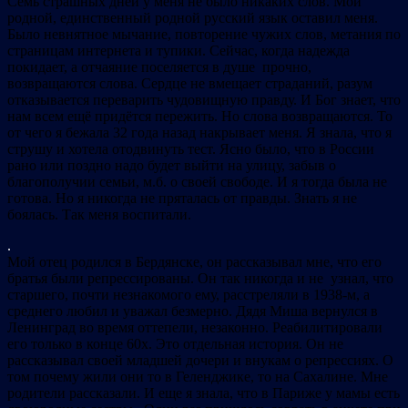
Семь страшных дней у меня не было никаких слов. Мой
родной, единственный родной русский язык оставил меня.
Было невнятное мычание, повторение чужих слов, метания по
страницам интернета и тупики. Сейчас, когда надежда
покидает, а отчаяние поселяется в душе прочно,
возвращаются слова. Сердце не вмещает страданий, разум
отказывается переварить чудовищную правду. И Бог знает, что
нам всем ещё придётся пережить. Но слова возвращаются. То
от чего я бежала 32 года назад накрывает меня. Я знала, что я
струшу и хотела отодвинуть тест. Ясно было, что в России
рано или поздно надо будет выйти на улицу, забыв о
благополучии семьи, м.б. о своей свободе. И я тогда была не
готова. Но я никогда не пряталась от правды. Знать я не
боялась. Так меня воспитали.
.
Мой отец родился в Бердянске, он рассказывал мне, что его
братья были репрессированы. Он так никогда и не узнал, что
старшего, почти незнакомого ему, расстреляли в 1938-м, а
среднего любил и уважал безмерно. Дядя Миша вернулся в
Ленинград во время оттепели, незаконно. Реабилитировали
его только в конце 60х. Это отдельная история. Он не
рассказывал своей младшей дочери и внукам о репрессиях. О
том почему жили они то в Геленджике, то на Сахалине. Мне
родители рассказали. И еще я знала, что в Париже у мамы есть