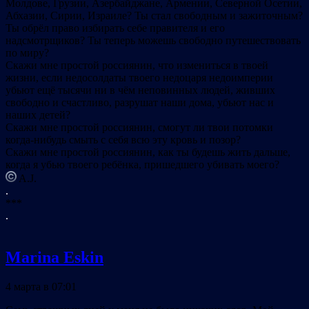
Молдове, Грузии, Азербайджане, Армении, Северной Осетии,
Абхазии, Сирии, Израиле? Ты стал свободным и зажиточным?
Ты обрёл право избирать себе правителя и его
надсмотрщиков? Ты теперь можешь свободно путешествовать
по миру?
Скажи мне простой россиянин, что измениться в твоей
жизни, если недосолдаты твоего недоцаря недоимперии
убьют ещё тысячи ни в чём неповинных людей, живших
свободно и счастливо, разрушат наши дома, убьют нас и
наших детей?
Скажи мне простой россиянин, смогут ли твои потомки
когда-нибудь смыть с себя всю эту кровь и позор?
Скажи мне простой россиянин, как ты будешь жить дальше,
когда я убью твоего ребёнка, пришедшего убивать моего?
A.J.
.
***
.
Marina Eskin
4 марта в 07:01