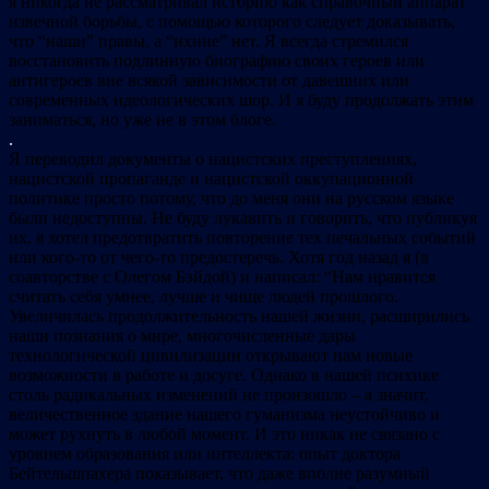
я никогда не рассматривал историю как справочный аппарат
извечной борьбы, с помощью которого следует доказывать,
что “наши” правы, а “ихние” нет. Я всегда стремился
восстановить подлинную биографию своих героев или
антигероев вне всякой зависимости от давешних или
современных идеологических шор. И я буду продолжать этим
заниматься, но уже не в этом блоге.
.
Я переводил документы о нацистских преступлениях,
нацистской пропаганде и нацистской оккупационной
политике просто потому, что до меня они на русском языке
были недоступны. Не буду лукавить и говорить, что публикуя
их, я хотел предотвратить повторение тех печальных событий
или кого-то от чего-то предостеречь. Хотя год назад я (в
соавторстве с Олегом Бэйдой) и написал: “Нам нравится
считать себя умнее, лучше и чище людей прошлого.
Увеличилась продолжительность нашей жизни, расширились
наши познания о мире, многочисленные дары
технологической цивилизации открывают нам новые
возможности в работе и досуге. Однако в нашей психике
столь радикальных изменений не произошло – а значит,
величественное здание нашего гуманизма неустойчиво и
может рухнуть в любой момент. И это никак не связано с
уровнем образования или интеллекта: опыт доктора
Бейтельшпахера показывает, что даже вполне разумный