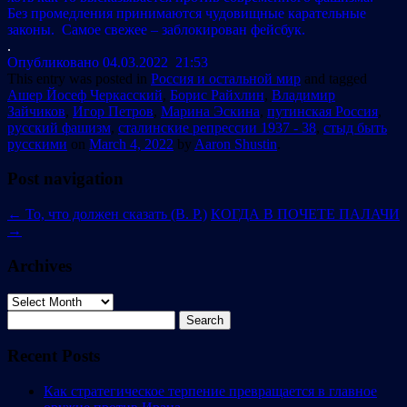
Без промедления принимаются чудовищные карательные
законы. Самое свежее – заблокирован фейсбук.
.
Опубликовано 04.03.2022 21:53
This entry was posted in
Россия и остальной мир
and tagged
Ашер Йосеф Черкасский
,
Борис Райхлин
,
Владимир
Зайчиков
,
Игор Петров
,
Марина Эскина
,
путинская Россия
,
русский фашизм
,
сталинские репрессии 1937 - 38
,
стыд быть
русскими
on
March 4, 2022
by
Aaron Shustin
.
Post navigation
←
То, что должен cказать (В. Р.)
КОГДА В ПОЧЕТЕ ПАЛАЧИ
→
Archives
Archives
Search
for:
Recent Posts
Как стратегическое терпение превращается в главное