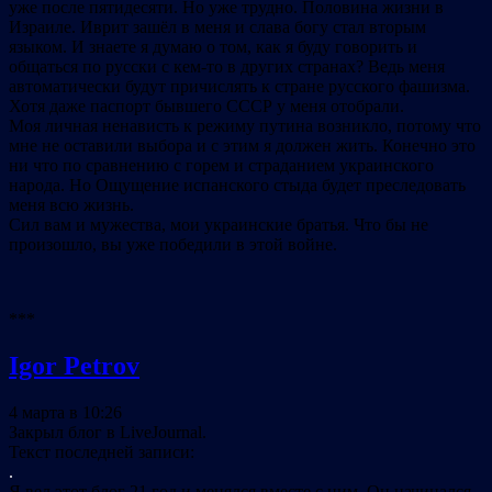
уже после пятидесяти. Но уже трудно. Половина жизни в
Израиле. Иврит зашёл в меня и слава богу стал вторым
языком. И знаете я думаю о том, как я буду говорить и
общаться по русски с кем-то в других странах? Ведь меня
автоматически будут причислять к стране русского фашизма.
Хотя даже паспорт бывшего СССР у меня отобрали.
Моя личная ненависть к режиму путина возникло, потому что
мне не оставили выбора и с этим я должен жить. Конечно это
ни что по сравнению с горем и страданием украинского
народа. Но Ощущение испанского стыда будет преследовать
меня всю жизнь.
Сил вам и мужества, мои украинские братья. Что бы не
произошло, вы уже победили в этой войне.
***
Igor Petrov
4 марта в 10:26
Закрыл блог в LiveJournal.
Текст последней записи:
.
Я вел этот блог 21 год и менялся вместе с ним. Он начинался