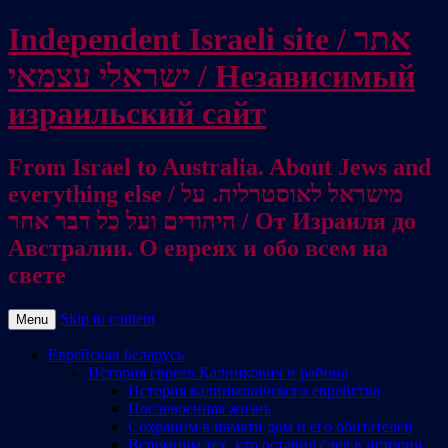
Independent Israeli site / אתר
ישראלי עצמאי / Независимый
израильский сайт
From Israel to Australia. About Jews and
everything else / מישראל לאוסטרליה. על
היהודים ועל כל דבר אחר / От Израиля до
Австралии. О евреях и обо всем на
свете
Skip to content
Menu
Еврейская Беларусь
История евреев Калинкович и района
История калинковичского еврейства
Послевоенная жизнь
Сохраним в памяти дом и его обитателей
Вспомним тех, кто оставил след в истории