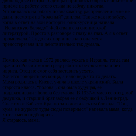
двоюродные сестры. Один раз пришлось соврать в анкете при
приёме на работу, этого стыда не забуду никогда.
Устраивалась на работу по знакомству, распределения мне не
дали, несмотря на “красный” диплом. Так же как не забуду,
когда в ответ на мои восторги однокурсница назвала
“Испанскую балладу” Фейхтвангера сионистской
литературой. Просто в разговоре с глазу на глаз. А я в ответ
промолчала. Так до сих пор и не знаю она меня
предостерегала или действительно так думала.
.
Помню, как мама в 1972 рвалась уехать в Израиль, тогда там
врачи из России могли сразу работать без экзамена и без
иврита. Отец не смог себя заставить уехать.
Хочется говорить без конца, а надо ведь что-то делать.
Мама родилась в Киеве, учила в школе украинский. Была
староста класса, “hолова”, она была худущая, ее
поддразнивали : hолова без тулова. В 1937-м умер ее отец, мой
дедушка, и старший брат забрал ее с бабушкой в Ленинград.
Спас их от Бабьего Яра, но зато досталась им блокада. “Гоп,
кума, не журыся/ туды-сюды поверныся” напевала мама, когда
хотела меня подбодрить.
Я стараюсь, мама.
.