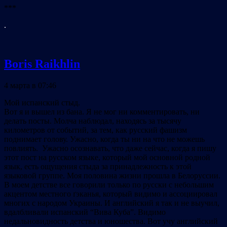
***
.
Boris Raikhlin
4 марта в 07:46
Мой испанский стыд.
Вот я и вышел из бана. Я не мог ни комментировать, ни
делать посты. Молча наблюдал, находясь за тысячу
километров от событий, за тем, как русский фашизм
поднимает голову. Ужасно, когда ты ни на что не можешь
повлиять. Ужасно осознавать, что даже сейчас, когда я пишу
этот пост на русском языке, который мой основной родной
язык, есть ощущения стыда за принадлежность к этой
языковой группе. Моя половина жизни прошла в Белоруссии.
В моем детстве все говорили только по русски с небольшим
акцентом местного ґэканья, который видимо и ассоциировал
многих с народом Украины. И английский я так и не выучил,
вдалбливали испанский “Вива Куба”. Видимо
недальновидность детства и юношества. Вот учу английский