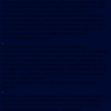
чье самолюбие оказалось задето какими-то явлениями – будь
то неприглашение на какую-нибудь международную тусовку
и отчуждение его от группы лидеров (помните эти
фотографии с ублюдком, стоящим в сторонке?). Животная
ненависть к Харькову: разве ему можно забыть знаменитую
песню харьковских футбольных хулиганов на улицах, откуда
она перекатилась на весь мир? Или мы впрямь думаем, что
Путиным движут некие государственные интересы,
неизвестные простолюдинам?
.
Путин интересуется исключительно сохранением
собственной власти и награбленных богатств. Ни в малейшей
степени нет у него никаких волнений по поводу смешного
НАТО с его позорными, скорее, потешными, войсками. Но
колом в заднице торчит Украина с ее глупым Майданом, с ее
постоянно о чем-то спорящим между собой народом. Да ведь
Украина – это даже не страна! Ее слепил Ленин из кусков а
довершил лепку Хрущев.
Так оно и думает. И откуда ему было взять полноценных
знаний?
.
Сегодня, по наблюдениям западных специалистов (назову для
краткости одну очень грамотную Фиону Хилл) поведение
Путина с подчиненными являет собой шоу, настолько же
глупое, насколько анахроничное, – нацеленное