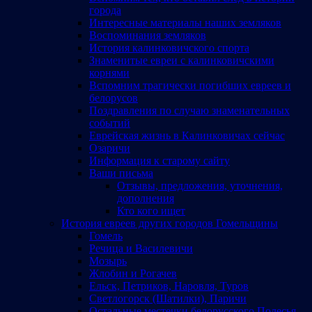
города
Интересные материалы наших земляков
Воспоминания земляков
История калинковичского спорта
Знаменитые евреи с калинковичскими
корнями
Вспомним трагически погибших евреев и
белорусов
Поздравления по случаю знаменательных
событий
Еврейская жизнь в Калинковичах сейчас
Озаричи
Информация к старому сайту
Ваши письма
Отзывы, предложения, уточнения,
дополнения
Кто кого ищет
История евреев других городов Гомельщины
Гомель
Речица и Василевичи
Мозырь
Жлобин и Рогачев
Ельск, Петриков, Наровля, Туров
Светлогорск (Шатилки), Паричи
Остальные местечки белорусского Полесья