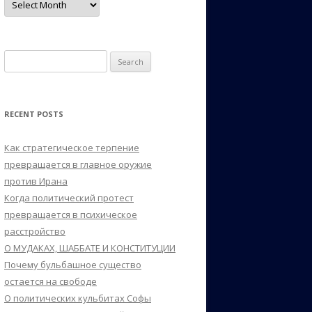
Search
for:
RECENT POSTS
Как стратегическое терпение
превращается в главное оружие
против Ирана
Когда политический протест
превращается в психическое
расстройство
О МУДАКАХ, ШАББАТЕ И КОНСТИТУЦИИ
Почему бульбашное существо
остается на свободе
О политических кульбитах Софы