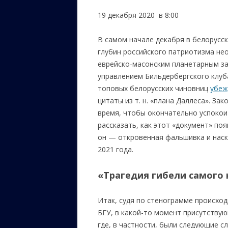
19 декабря 2020 в 8:00
ЕВРЕЙС
КАЛИНК
В самом начале декабря в белорусс
глубин российского патриотизма не
ОЗАРИ
еврейско-масонским планетарным з
ИНФОРМ
управлением Бильдербергского клуба
САЙТУ
топовых белорусских чиновниц
убеж
цитаты из т. н. «плана Даллеса». З
ВАШИ П
время, чтобы окончательно успокои
рассказать, как этот «документ» по
он — откровенная фальшивка и наск
2021 года.
«Трагедия гибели самого 
Итак, судя по стенограмме происхо
БГУ, в какой-то момент присутству
где, в частности, были следующие сл