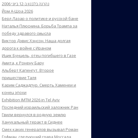
נהרגה בלבנון ב-12 ביוני 2006
Йом А-Шоа 2026
Берл Лазар о политике и русской бане
Наталья Плюснина. Борьба Трампа за
победу здравого смысла
Виктор Дэвис Хэнсон. Наша долгая
дорога к войне с Ираном
Ицик Бунцель, отец погибшего в Газе
Амита, к Ронену Бару
Альберт Капенгут. Второе
пришествие Таля
Карим Саджадпур. Смерть Хаменеи и
конец эпохи
Exhibition IMTM 2026 in Tel Aviv
Последний израильский заложник Ран
Гвили вернулся в родную землю
Ханукальный теракт в Сиднее
Смех каких генералов вызывал Роман
Гофман, следующий глава Моссада