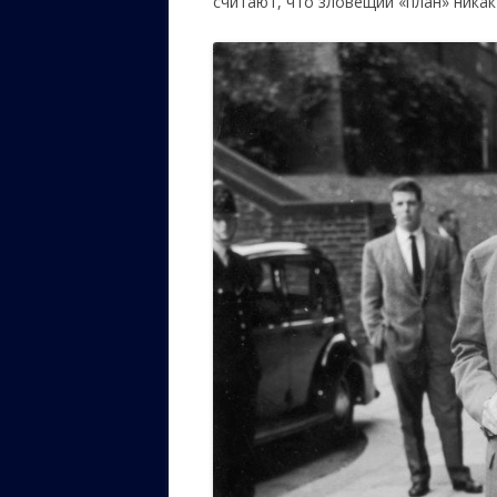
считают, что зловещий «план» никак