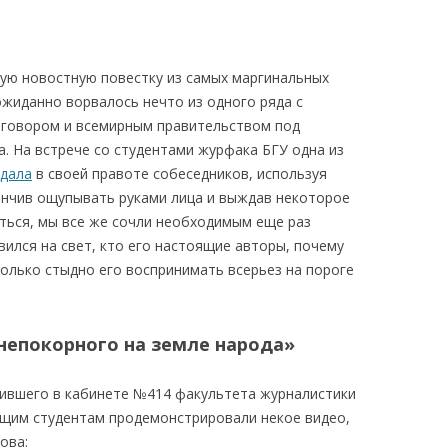
КАЯ ЖИЗНЬ В
ОВИЧАХ СЕЙЧАС
кую новостную повестку из самых маргинальных
ожиданно ворвалось нечто из одного ряда с
ЧИ
аговором и всемирным правительством под
АЦИЯ К СТАРОМУ
. На встрече со студентами журфака БГУ одна из
дала
в своей правоте собеседников, используя
акончив ощупывать руками лица и выждав некоторое
ИСЬМА
ОТЗЫВЫ, ПРЕДЛОЖЕНИЯ,
ться, мы все же сочли необходимым еще раз
УТОЧНЕНИЯ, ДОПОЛНЕНИЯ
явился на свет, кто его настоящие авторы, почему
олько стыдно его воспринимать всерьез на пороге
КТО КОГО ИЩЕТ
непокорного на земле народа»
дившего в кабинете №414 факультета журналистики
ющим студентам продемонстрировали некое видео,
ова: