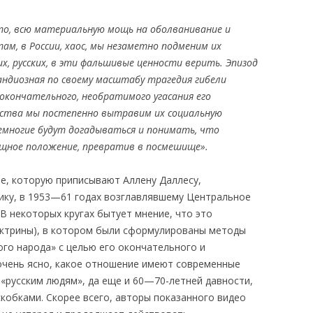
ото, всю материальную мощь на оболванивание и
там, в России, хаос, мы незаметно подменим их
х, русских, в эти фальшивые ценности верить. Эпизод
андиозная по своему масштабу трагедия гибели
 окончательного, необратимого угасания его
усства мы постепенно вытравим их социальную
емногие будут догадываться и понимать, что
щное положение, превратив в посмешище».
те, которую приписывают Аллену Даллесу,
ику, в 1953—61 годах возглавлявшему Центральное
В некоторых кругах бытует мнение, что это
доктрины), в котором были сформулированы методы
ого народа» с целью его окончательного и
очень ясно, какое отношение имеют современные
 «русским людям», да еще и 60—70-летней давности,
скобками. Скорее всего, авторы показанного видео