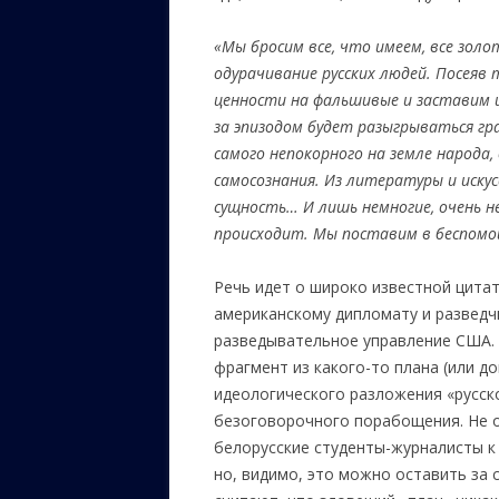
«Мы бросим все, что имеем, все зол
одурачивание русских людей. Посеяв 
ценности на фальшивые и заставим и
за эпизодом будет разыгрываться гр
самого непокорного на земле народа,
самосознания. Из литературы и иск
сущность… И лишь немногие, очень н
происходит. Мы поставим в беспомо
Речь идет о широко известной цита
американскому дипломату и разведч
разведывательное управление США. 
фрагмент из какого-то плана (или 
идеологического разложения «русск
безоговорочного порабощения. Не 
белорусские студенты-журналисты к
но, видимо, это можно оставить за 