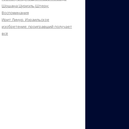
Шошана Цуриэль-Штерн:
Воспоминания
Ирит Линур. Израильское
изобретение: проигравший получает
всё