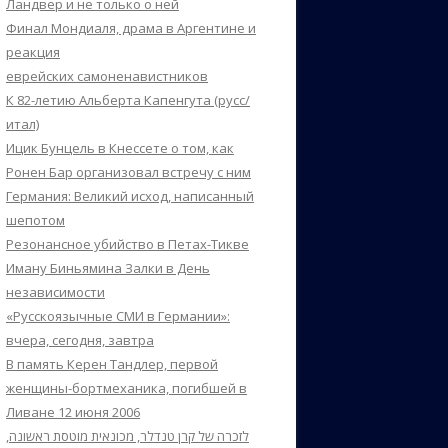
Ландвер и не только о ней
Финал Мондиаля, драма в Аргентине и
реакция
еврейских самоненавистников
К 82-летию Альберта Капенгута (русс/
итал)
Ицик Бунцель в Кнессете о том, как
Ронен Бар организовал встречу с ним
Германия: Великий исход, написанный
шепотом
Резонансное убийство в Петах-Тикве
Иману Биньямина Залки в День
независимости
«Русскоязычные СМИ в Германии»:
вчера, сегодня, завтра
В память Керен Тандлер, первой
женщины-бортмеханика, погибшей в
Ливане 12 июня 2006
לזכרה של קרן טנדלר, מכונאית מוטסת ראשונה,