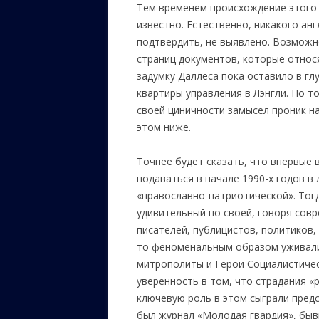
Тем временем происхождение этого 
известно. Естественно, никакого ан
подтвердить, не выявлено. Возможн
страниц документов, которые относ
задумку Даллеса пока оставило в гл
квартиры управления в Лэнгли. Но т
своей циничности замысел проник н
этом ниже.
Точнее будет сказать, что впервые 
подаваться в начале 1990-х годов в
«православно-патриотической». Тогд
удивительный по своей, говоря сов
писателей, публицистов, политиков,
то феноменальным образом уживали
митрополиты и Герои Социалистичес
уверенность в том, что страдания «
ключевую роль в этом сыграли предс
был журнал «Молодая гвардия», быв