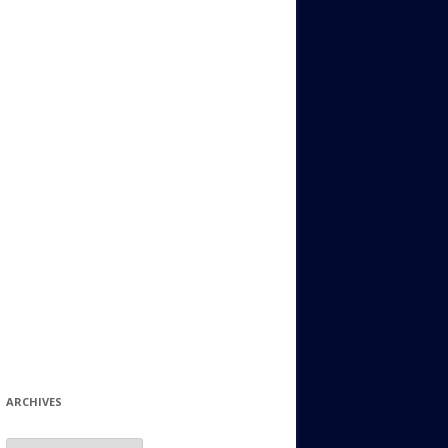
ИДИШ
СТАЛЬНОЙ МИР
ЕВРЕЙСКИЕ ПРИТЧИ
НЫЙ ТЕРРОРИЗМ
ОНИ ОСТАВИЛИ СВОЙ СЛЕД В
ИСТОРИИ
ИНТЕРЕСНЫЕ СУДЬБЫ
ЕВРЕЙСКОЕ
КОЛЛЕКЦИОНИРОВАНИЕ:
ФИЛАТЕЛИЯ, ЗНАЧКИ И ДР.
МАТЕРИАЛЫ НА РАЗНЫЕ ТЕМЫ
ГЕНЕАЛОГИЯ И ПОИСКИ КОРНЕЙ
ARCHIVES
Archives