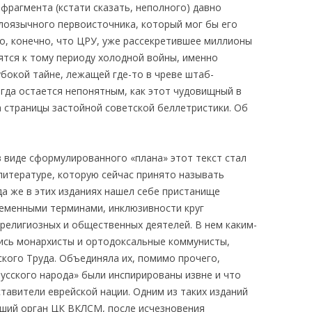
фрагмента (кстати сказать, неполного) давно
глоязычного первоисточника, который мог бы его
о, конечно, что ЦРУ, уже рассекретившее миллионы
ятся к тому периоду холодной войны, именно
убокой тайне, лежащей где-то в чреве штаб-
огда остается непонятным, как этот чудовищный в
а страницы застойной советской беллетристики. Об
в виде сформулированного «плана» этот текст стал
 литературе, которую сейчас принято называть
а же в этих изданиях нашел себе пристанище
ременными терминами, инклюзивности круг
 религиозных и общественных деятелей. В нем каким-
сь монархисты и ортодоксальные коммунисты,
кого Труда. Объединяла их, помимо прочего,
русского народа» были инспирированы извне и что
тавители еврейской нации. Одним из таких изданий
ший орган ЦК ВКЛСМ, после исчезновения