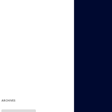
ИДИШ
СТАЛЬНОЙ МИР
ЕВРЕЙСКИЕ ПРИТЧИ
НЫЙ ТЕРРОРИЗМ
ОНИ ОСТАВИЛИ СВОЙ СЛЕД В
ИСТОРИИ
ИНТЕРЕСНЫЕ СУДЬБЫ
ЕВРЕЙСКОЕ
КОЛЛЕКЦИОНИРОВАНИЕ:
ФИЛАТЕЛИЯ, ЗНАЧКИ И ДР.
МАТЕРИАЛЫ НА РАЗНЫЕ ТЕМЫ
ГЕНЕАЛОГИЯ И ПОИСКИ КОРНЕЙ
ARCHIVES
Archives