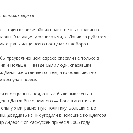
КАЯ ЖИЗНЬ В
и датских евреев
ОВИЧАХ СЕЙЧАС
да — один из величайших нравственных подвигов
ЧИ
одарны. Эта акция укрепила имидж Дании за рубежом
АЦИЯ К СТАРОМУ
ми страны чаще всего поступали наоборот.
бы преувеличением: евреев спасали не только в
ИСЬМА
ОТЗЫВЫ, ПРЕДЛОЖЕНИЯ,
грии и Польше — везде были люди, спасавшие
УТОЧНЕНИЯ, ДОПОЛНЕНИЯ
и. Дания же отличается тем, что большинство
не коснулась
вовсе
.
КТО КОГО ИЩЕТ
ая иностранных подданных, были вывезены в
ев в Дании было немного — Копенгаген, как и
ительную миграционную политику. Большинство
ны. Двадцать из них угодили в немецкие концлагеря,
тр Андерс Фог Расмуссен принес в 2005 году