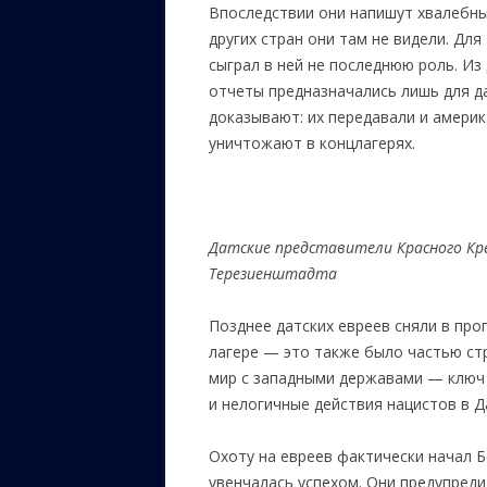
Впоследствии они напишут хвалебны
других стран они там не видели. Дл
сыграл в ней не последнюю роль. Из 
отчеты предназначались лишь для д
доказывают: их передавали и америк
уничтожают в концлагерях.
Датские представители Красного Кр
Терезиенштадта
Позднее датских евреев сняли в про
лагере — это также было частью ст
мир с западными державами — ключ
и нелогичные действия нацистов в Д
Охоту на евреев фактически начал Б
увенчалась успехом. Они предупреди