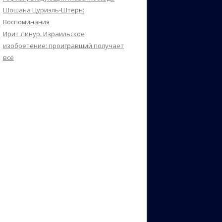
Шошана Цуриэль-Штерн:
Воспоминания
Ирит Линур. Израильское
изобретение: проигравший получает
всё