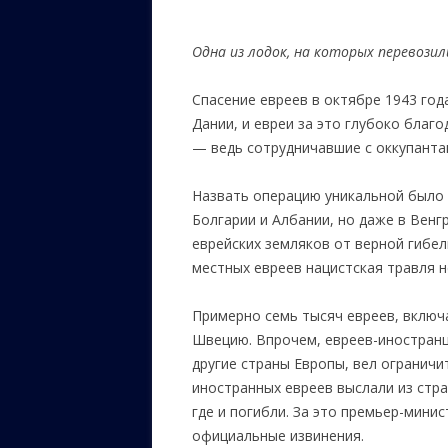
ЕВРЕЙС
Одна из лодок, на которых перевозил
КАЛИНК
Спасение евреев в октябре 1943 го
ОЗАРИ
Дании, и евреи за это глубоко благ
ИНФОРМ
— ведь сотрудничавшие с оккупанта
САЙТУ
Назвать операцию уникальной было 
ВАШИ П
Болгарии и Албании, но даже в Вен
еврейских земляков от верной гибел
местных евреев нацистская травля 
Примерно семь тысяч евреев, включ
Швецию. Впрочем, евреев-иностранц
другие страны Европы, вел огранич
иностранных евреев выслали из стра
где и погибли. За это премьер-минис
официальные извинения.