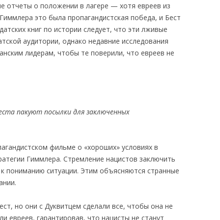
е отчеты о положении в лагере — хотя евреев из
я Гиммлера это была пропагандистская победа, и Бест
датских книг по истории следует, что эти лживые
атской аудитории, однако недавние исследования
анским лидерам, чтобы те поверили, что евреев не
еста пакуют посылки для заключенных
пагандистском фильме о «хороших» условиях в
ратегии Гиммлера. Стремление нацистов заключить
 к пониманию ситуации. Этим объясняются странные
ании.
ест, но они с Дуквитцем сделали все, чтобы она не
ли евреев, гарантировав, что нацисты не станут