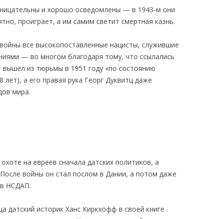
оницательны и хорошо осведомлены — в 1943-м они
тно, проиграет, а им самим светит смертная казнь.
е войны все высокопоставленные нацисты, служившие
аниями — во многом благодаря тому, что ссылались
т вышел из тюрьмы в 1951 году «по состоянию
 лет), а его правая рука Георг Дуквитц даже
дов мира.
охоте на евреев сначала датских политиков, а
После войны он стал послом в Дании, а потом даже
 в НСДАП.
а датский историк Ханс Киркхофф в своей книге