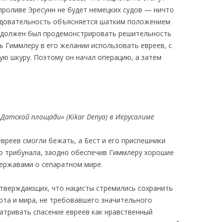
проливе Эресунн не будет немецких судов — ничто
ледовательность объясняется шатким положением
н должен был продемонстрировать решительность
ь Гиммлеру в его желании использовать евреев, с
ую шкуру. Поэтому он начал операцию, а затем
Датской площади» (Kikar Denya) в Иерусалиме
вреев смогли бежать, а Бест и его приспешники
го трибунала, заодно обеспечив Гиммлеру хорошие
державами о сепаратном мире.
 утверждающих, что нацисты стремились сохранить
рта и мира, не требовавшего значительного
матривать спасение евреев как нравственный