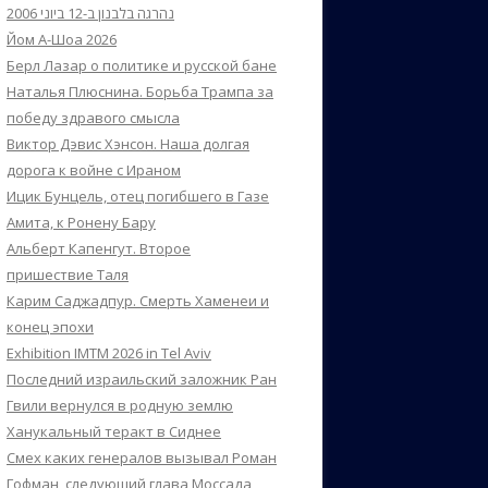
נהרגה בלבנון ב-12 ביוני 2006
Йом А-Шоа 2026
Берл Лазар о политике и русской бане
Наталья Плюснина. Борьба Трампа за
победу здравого смысла
Виктор Дэвис Хэнсон. Наша долгая
дорога к войне с Ираном
Ицик Бунцель, отец погибшего в Газе
Амита, к Ронену Бару
Альберт Капенгут. Второе
пришествие Таля
Карим Саджадпур. Смерть Хаменеи и
конец эпохи
Exhibition IMTM 2026 in Tel Aviv
Последний израильский заложник Ран
Гвили вернулся в родную землю
Ханукальный теракт в Сиднее
Смех каких генералов вызывал Роман
Гофман, следующий глава Моссада