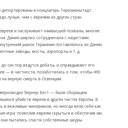
и депортированы в концлагерь Терезиенштадт.
до лучше, чем с евреями из других стран.
 евреев и заслуживает наивысшей похвалы, многие
еха. Дания широко сотрудничала с нацистами:
внутренний рынок Германии поставлялось из Дании.
ентные заводы, мосты, аэропорты и т. д.
до сих пор ведутся дебаты, и оправдывают его
ев — в частности, позаботилась о том, чтобы 490
 на верную смерть в Освенцим.
и верховодил Вернер Бест — были сборищем
вшихся убийств евреев в других частях Европы. В
ь в вежливых чиновников, но иногда вели себя как
ая игра: позволив евреям скрыться и обеспечив им
 они пытались спасти собственные шкуры.