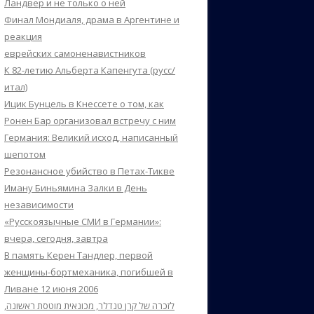
Ландвер и не только о ней
Финал Мондиаля, драма в Аргентине и
реакция
еврейских самоненавистников
К 82-летию Альберта Капенгута (русс/
итал)
Ицик Бунцель в Кнессете о том, как
Ронен Бар организовал встречу с ним
Германия: Великий исход, написанный
шепотом
Резонансное убийство в Петах-Тикве
Иману Биньямина Залки в День
независимости
«Русскоязычные СМИ в Германии»:
вчера, сегодня, завтра
В память Керен Тандлер, первой
женщины-бортмеханика, погибшей в
Ливане 12 июня 2006
לזכרה של קרן טנדלר, מכונאית מוטסת ראשונה,