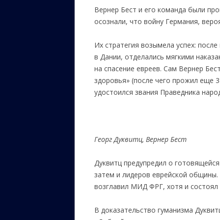
Вернер Бест и его команда были пр
осознали, что войну Германия, вероя
Их стратегия возымела успех: посл
в Дании, отделались мягкими наказ
на спасение евреев. Сам Вернер Бес
здоровья» (после чего прожил еще 38
удостоился звания Праведника наро
Георг Дуквитц
,
Вернер Бест
Дуквитц предупредил о готовящейся 
затем и лидеров еврейской общины. 
возглавил МИД ФРГ, хотя и состоял
В доказательство гуманизма Дуквитц