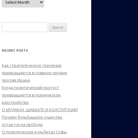
Search
for:
RECENT POSTS
Как стратегическое терпение
превращается в главное оружие
против Ирана
Когда политический протест
превращается в психическое
расстройство
О МУДАКАХ, ШАББАТЕ И КОНСТИТУЦИИ
Почему бульбашное существо
остается на свободе
О политических кульбитах Софы