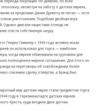
к периода оккупации. Но дневник, по всей
 поскольку, несмотря на заботу о датских евреях,
никам за пределами Дании Дуквитц не питал — хотя
ссовом уничтожении. Подобная двойная игра
й. Однако двигали нацистами отнюдь не
ние спасти собственную шкуру.
что Генрих Гиммлер с 1943 года активно искал
вреев он использовал для торга — наиболее
ера, когда евреев обменивали на грузовики для
было полноценное мирное соглашение. Для этого он
Бранда на переговоры об освобождении более
нако союзники сделку отвергли, а Бранд был
паратный мир датские евреи стали предметом торга
1944 году в Терезиенштадте датских евреев
ого Креста, куда входили двое датчан.