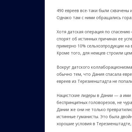
490 евреев все-таки были схвачены 
Однако там с ними обращались гораз
Хотя датская операция по спасению
спорят об истинных причинах ее усп
примерно 10% сельхозпродукции на 
Кроме того, для немцев строили цем
Вокруг датского коллаборационизма 
обычно тем, что Дания спасала евре
евреев из Терезиенштадта не попали
Нацистские лидеры в Дании — а им
беспринципных головорезов, не чура
Дании же они не только превратилис
истинные гуманисты. Это была двойн
хорошие условия в Терезиенштадте,