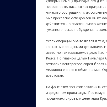
«Добрый немец» приводит его дневни
вероятности, писался как прикрытие,
никакого сострадания к их соплемен
был прекрасно осведомлен об их ма
действительно спасла немало жизне
гуманистические побуждения, а жела
Успех операции объясняется и тем, 
контакты с западными державами. Е
известно так называемое дело Кастн
Рейха. Но главной целью Гиммлера 
отправил венгерского еврея Йоэля 
миллиона евреев в обмен на мир. Од
арестован.
На фоне этих попыток заключить се
и средством пропаганды. Поэтому в 
продемонстрировали делегации Красн