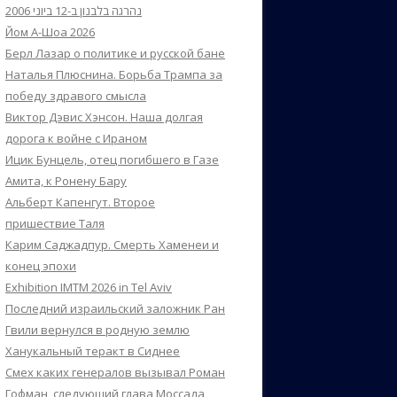
נהרגה בלבנון ב-12 ביוני 2006
Йом А-Шоа 2026
Берл Лазар о политике и русской бане
Наталья Плюснина. Борьба Трампа за
победу здравого смысла
Виктор Дэвис Хэнсон. Наша долгая
дорога к войне с Ираном
Ицик Бунцель, отец погибшего в Газе
Амита, к Ронену Бару
Альберт Капенгут. Второе
пришествие Таля
Карим Саджадпур. Смерть Хаменеи и
конец эпохи
Exhibition IMTM 2026 in Tel Aviv
Последний израильский заложник Ран
Гвили вернулся в родную землю
Ханукальный теракт в Сиднее
Смех каких генералов вызывал Роман
Гофман, следующий глава Моссада