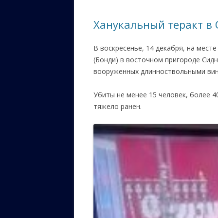
ЕВРЕЙС
Ханукальный теракт в 
КАЛИНК
В воскресенье, 14 декабря, на мест
ОЗАРИ
(Бонди) в восточном пригороде Сидн
ИНФОРМ
вооруженных длинноствольными вин
САЙТУ
Убиты не менее 15 человек, более 4
ВАШИ П
тяжело ранен.