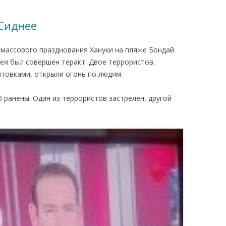
КАЯ ЖИЗНЬ В
Сиднее
ОВИЧАХ СЕЙЧАС
е массового празднования Хануки на пляже Бондай
ЧИ
ея был совершен теракт. Двое террористов,
АЦИЯ К СТАРОМУ
товками, открыли огонь по людям.
0 ранены. Один из террористов застрелен, другой
ИСЬМА
ОТЗЫВЫ, ПРЕДЛОЖЕНИЯ,
УТОЧНЕНИЯ, ДОПОЛНЕНИЯ
КТО КОГО ИЩЕТ