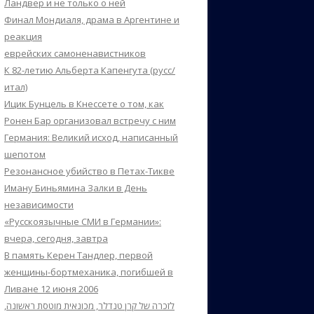
Ландвер и не только о ней
Финал Мондиаля, драма в Аргентине и
реакция
еврейских самоненавистников
К 82-летию Альберта Капенгута (русс/
итал)
Ицик Бунцель в Кнессете о том, как
Ронен Бар организовал встречу с ним
Германия: Великий исход, написанный
шепотом
Резонансное убийство в Петах-Тикве
Иману Биньямина Залки в День
независимости
«Русскоязычные СМИ в Германии»:
вчера, сегодня, завтра
В память Керен Тандлер, первой
женщины-бортмеханика, погибшей в
Ливане 12 июня 2006
לזכרה של קרן טנדלר, מכונאית מוטסת ראשונה,