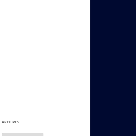
ИДИШ
СТАЛЬНОЙ МИР
ЕВРЕЙСКИЕ ПРИТЧИ
НЫЙ ТЕРРОРИЗМ
ОНИ ОСТАВИЛИ СВОЙ СЛЕД В
ИСТОРИИ
ИНТЕРЕСНЫЕ СУДЬБЫ
ЕВРЕЙСКОЕ
КОЛЛЕКЦИОНИРОВАНИЕ:
ФИЛАТЕЛИЯ, ЗНАЧКИ И ДР.
МАТЕРИАЛЫ НА РАЗНЫЕ ТЕМЫ
ГЕНЕАЛОГИЯ И ПОИСКИ КОРНЕЙ
ARCHIVES
Archives