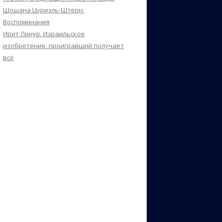
Шошана Цуриэль-Штерн:
Воспоминания
Ирит Линур. Израильское
изобретение: проигравший получает
всё