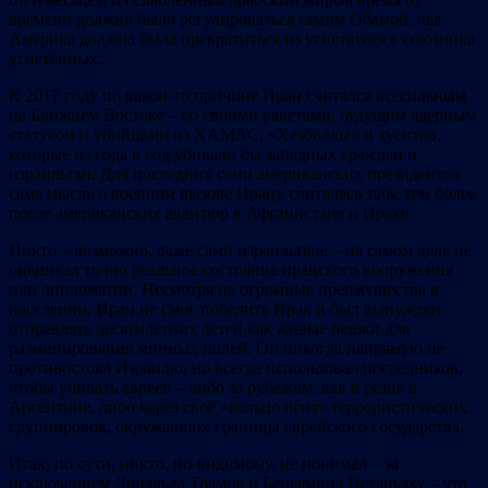
времени должно было регулироваться самим Обамой, чья
Америка должна была превратиться из угнетателя в союзника
угнетённых.
К 2017 году по какой-то причине Иран считался всесильным
на Ближнем Востоке – со своими ракетами, будущим ядерным
статусом и убийцами из ХАМАС, «Хезболлы» и хуситов,
которые из года в год убивали бы западных граждан и
израильтян. Для последних семи американских президентов
сама мысль о военном вызове Ирану считалась табу, тем более
после американских авантюр в Афганистане и Ираке.
Никто – возможно, даже сами израильтяне – на самом деле не
оценивал точно реальное состояние иранского вооружения
или дипломатии. Несмотря на огромные преимущества в
населении, Иран не смог победить Ирак и был вынужден
отправлять десятилетних детей как живые пешки для
разминирования минных полей. Он никогда напрямую не
противостоял Израилю, но всегда использовал посредников,
чтобы убивать евреев – либо за рубежом, как в резне в
Аргентине, либо через своё «кольцо огня» террористических
группировок, окружавших границы еврейского государства.
Итак, по сути, никто, по-видимому, не понимал – за
исключением Дональда Трампа и Беньямина Нетаньяху – что