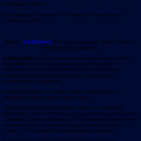
переживает потерю.
«Они были как близнецы — их никогда не разлучали», —
сказала она ABC.
Раввин
Эли Шлангер
(41 год) из движения “Хабад”, один из
организаторов праздника
Эли Шлангер
, 41 год, известный как «Бондиский раввин»,
был одним из ключевых организаторов воскресного
мероприятия. Он возглавлял местную миссию Хабада,
международной хасидской еврейской организации,
базирующейся в Бруклине.
Смерть британца, отца пятерых детей, подтвердил его
двоюродный брат, раввин Залман Льюис.
«Мой дорогой двоюродный брат, раввин Эли Шлангер
@bondirabbi, был убит сегодня в результате теракта в Сиднее»,
— написал Залман в Instagram. «Он оставил после себя жену и
маленьких детей, а также моего дядю, тетю и братьев и
сестер… Он был поистине невероятным человеком».