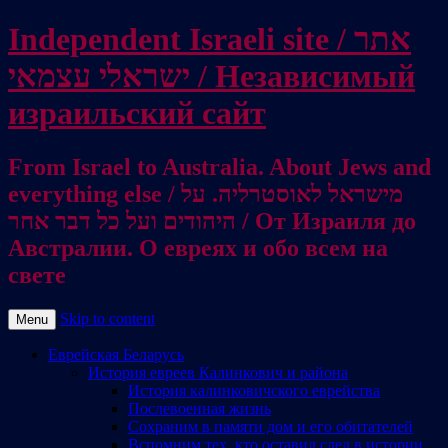
Independent Israeli site / אתר
ישראלי עצמאי / Независимый
израильский сайт
From Israel to Australia. About Jews and
everything else / מישראל לאוסטרליה. על
היהודים ועל כל דבר אחר / От Израиля до
Австралии. О евреях и обо всем на
свете
Skip to content
Menu
Еврейская Беларусь
История евреев Калинкович и района
История калинковичского еврейства
Послевоенная жизнь
Сохраним в памяти дом и его обитателей
Вспомним тех, кто оставил след в истории