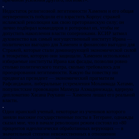
.
Недостаток религиозной легитимности Хаменеи и его общая
неуверенность побудили его взрастить Корпус стражей
исламской революции как свою преторианскую силу; он
лично подбирал командиров и ротировал их, чтобы не
допустить накопления власти соперниками. КСИР затмил
духовенство как самый могущественный институт Ирана —
политически выгодно для Хаменеи и финансово выгодно для
Стражей, которые стали доминирующей экономической силой
в теократии, которую они защищали. Хаменеи использовал
избираемые институты Ирана как фасады, позволяя ровно
столько политического театра, сколько требовалось для
проецирования легитимности. Какую бы повестку ни
продвигал президент — экономический прагматизм
Рафсанджани, либеральные устремления Мохаммада Хатами,
популистские провокации Махмуда Ахмадинежада, ядерную
дипломатию Хасана Роухани — Хаменеи лишал его реальной
власти.
.
Один иранский ученый, некоторые из учеников которого
заняли высокие государственные посты в Тегеране, однажды
сказал мне, что в начале революции режим состоял из «80
процентов идеологически обработанных верующих — в
значительной степени невежественных в отношении