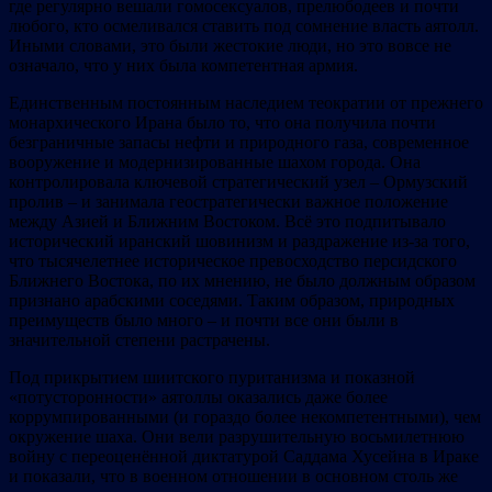
где регулярно вешали гомосексуалов, прелюбодеев и почти
любого, кто осмеливался ставить под сомнение власть аятолл.
Иными словами, это были жестокие люди, но это вовсе не
означало, что у них была компетентная армия.
Единственным постоянным наследием теократии от прежнего
монархического Ирана было то, что она получила почти
безграничные запасы нефти и природного газа, современное
вооружение и модернизированные шахом города. Она
контролировала ключевой стратегический узел – Ормузский
пролив – и занимала геостратегически важное положение
между Азией и Ближним Востоком. Всё это подпитывало
исторический иранский шовинизм и раздражение из-за того,
что тысячелетнее историческое превосходство персидского
Ближнего Востока, по их мнению, не было должным образом
признано арабскими соседями. Таким образом, природных
преимуществ было много – и почти все они были в
значительной степени растрачены.
Под прикрытием шиитского пуританизма и показной
«потусторонности» аятоллы оказались даже более
коррумпированными (и гораздо более некомпетентными), чем
окружение шаха. Они вели разрушительную восьмилетнюю
войну с переоценённой диктатурой Саддама Хусейна в Ираке
и показали, что в военном отношении в основном столь же