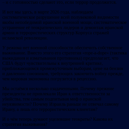
– и с готовностью сделают это, если террор продолжится.
И вот мы здесь, в марте 2026 года, наблюдаем
систематическое разрушение всей полувековой видимости
якобы непобедимой иранской военной мощи, систематическое
устранение её теократических лидеров и демонтаж иранской
армии и террористических структур Корпуса стражей
исламской революции.
У режима нет военной способности обеспечить собственное
выживание. Вместо этого его стратегия «rope-a-dope» (тактика
выжидания и изматывания противника) предполагает, что
США будут чувствительны к внутренней критике,
приближающимся промежуточным выборам, цене на бензин
и давлению союзников, требующих закончить войну прежде,
чем мировая экономика погрузится в рецессию.
Мы остаёмся несколько озадаченными. Почему прежние
президенты не привлекали Иран к ответственности за
убийства, тем самым подпитывая миф о иранской
неуязвимости? Почему Израиль раньше не отвечал самому
Ирану, а лишь его террористическим клиентам?
И о чём теперь думают уцелевшие теократы? Какова их
стратегия выживания?