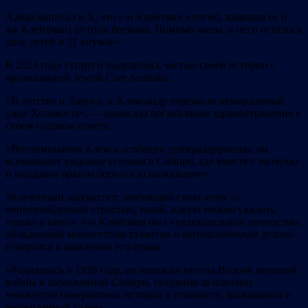
Хабад написал в X, что г-н Клейтман «погиб, защищая ее [г-
жу Клейтман] от пуль боевика. Помимо жены, у него остались
двое детей и 11 внуков».
В 2023 году супруги поделились частью своей истории с
организацией Jewish Care Australia.
«В детстве и Лариса, и Александр пережили невыразимый
ужас Холокоста», — написала организация здравоохранения в
своем годовом отчете.
«Воспоминания Алекса особенно душераздирающи; он
вспоминает ужасные условия в Сибири, где вместе с матерью
и младшим братом боролся за выживание».
Увлеченный шахматист, любивший свою жену «с
непревзойденной страстью, такой, какую можно увидеть
только в кино», г-н Клейтман был «увлекательной личностью,
обладающей множеством талантов и непоколебимым духом»,
говорится в заявлении его семьи.
«Родившись в 1938 году, он пережил тяготы Второй мировой
войны в заснеженной Сибири, сохранив за плечами
множество невероятных историй о стойкости, выживании и
неожиданной удаче».