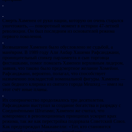
.
.
Смерть Хаменеи от руки нации, которую он очень старался
уничтожить, — поворотный момент в истории 47-летней
революции. Он был последним из основателей режима
первого поколения.
.
Возвышение Хаменеи было обусловлено не судьбой, а
манёвром. В 1989 году Али Акбар Хашеми Рафсанджани,
проницательный спикер парламента и сын торговца
фисташками, помог помазать Хаменеи верховным лидером,
заявив, что таково было предсмертное желание Хомейни.
Рафсанджани, вероятно, полагал, что способствует
назначению покладистой номинальной фигуры. Хаменеи —
сын бедного клирика из святого города Мешхед — имел на
этот счёт иные планы.
.
Их соперничество продолжалось три десятилетия.
Рафсанджани выступал за создание богатства и разрядку с
Соединёнными Штатами; Хаменеи же считал, что
компромисс в революционных принципах ускорит крах
режима, так же как перестройка подорвала Советский Союз.
Как предупреждал Макиавелли: «Тот, кто становится
причиной усиления другого, погибает».