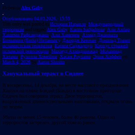
.
Перевод
Alex Gaby
.
Опубликовано 04.03.2026, 15:55
This entry was posted in
История Израиля
,
Международный
терроризм
and tagged
Alex Gaby
,
Karim Sadjadpour
,
Али Акбар
Хашеми Рафсанджани
,
Али Хаменеи
,
Ахмад Джаннати
,
Биньямин (Биби) Нетаньягу
,
Джордж Кеннан
,
Дональд Трамп
,
исламистская теократия
,
Карим Саджадпур
,
Корпус стражей
исламской революции
,
Махмуд Ахмадинежад
,
Мохаммад
Хатами
,
Рухолла Хомейни
,
Хасан Роухани
,
Эрик Хоффер
on
March 4, 2026
by
Aaron Shustin
.
Ханукальный теракт в Сиднее
В воскресенье, 14 декабря, на месте массового празднования
Хануки на пляже Бондай (Бонди) в восточном пригороде
Сиднея был совершен теракт. Двое террористов,
вооруженных длинноствольными винтовками, открыли огонь
по людям.
Убиты не менее 15 человек, более 40 ранены. Один из
террористов застрелен, другой тяжело ранен.