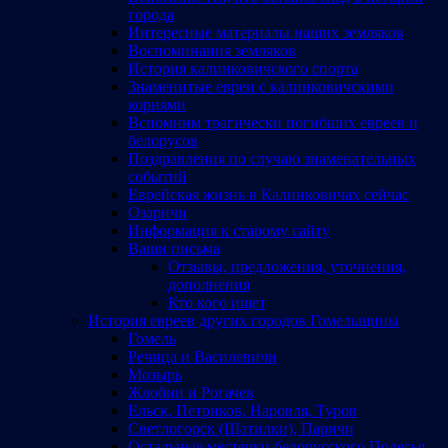
города
Интересные материалы наших земляков
Воспоминания земляков
История калинковичского спорта
Знаменитые евреи с калинковичскими
корнями
Вспомним трагически погибших евреев и
белорусов
Поздравления по случаю знаменательных
событий
Еврейская жизнь в Калинковичах сейчас
Озаричи
Информация к старому сайту
Ваши письма
Отзывы, предложения, уточнения,
дополнения
Кто кого ищет
История евреев других городов Гомельщины
Гомель
Речица и Василевичи
Мозырь
Жлобин и Рогачев
Ельск, Петриков, Наровля, Туров
Светлогорск (Шатилки), Паричи
Остальные местечки белорусского Полесья