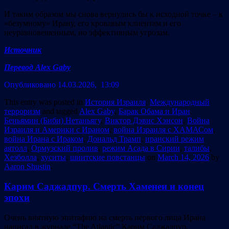
И таким образом мы снова вернулись бы к исходной точке – к
«безумному» Ирану, его кровавым клиентам и его
неуравновешенным, но эффективным угрозам.
Источник
Перевод
Alex Gaby
Опубликовано 14.03.2026, 13:09
This entry was posted in
История Израиля
,
Международный
терроризм
and tagged
Alex Gaby
,
Барак Обама и Иран
,
Беньямин (Биби) Нетаньягу
,
Виктор Дэвис Хэнсон
,
Война
Израиля и Америки с Ираном
,
война Израиля с ХАМАСом
,
война Ирана с Ираком
,
Дональд Трамп
,
иранский режим
аятолл
,
Ормузский пролив
,
режим Асада в Сирии
,
талибы
,
Хезболла
,
хуситы
,
шиитские повстанцы
on
March 14, 2026
by
Aaron Shustin
.
Карим Саджадпур. Смерть Хаменеи и конец
эпохи
Очень внятную эпитафию на смерть первого лица Ирана
написал в журнале “The Atlantic” Карим Саджадпур,