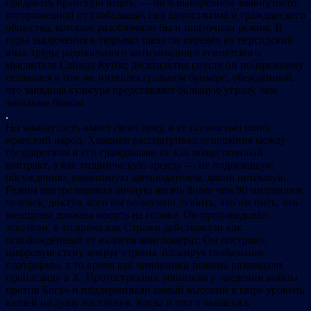
продавать иранскую нефть, — но в выверенной замкнутости,
отгороженной от глобальных сил капитализма и гражданского
общества, которые разоблачили бы и подточили режим. В
годы заключения в тюрьмах шаха он перевёл на персидский
язык труды радикального антизападного египетского
мыслителя Сайида Кутба; десятилетия спустя он по-прежнему
оставался в том же интеллектуальном бункере, убеждённый,
что западная культура представляет большую угрозу, чем
западные бомбы.
.
Но замкнутость имеет свою цену, и её полностью понёс
иранский народ. Хаменеи рассматривал отношения между
государством и его гражданами не как общественный
контракт, а как хищническую аренду — не подлежащую
обсуждению, навязанную арендодателем, давно истёкшую.
Режим контролировал личную жизнь более чем 90 миллионов
человек, диктуя, кого им позволено любить, что им пить, что
женщины должны носить на голове. Он проповедовал
аскетизм, в то время как Стражи действовали как
освобождённый от налогов конгломерат. Он построил
цифровую стену вокруг страны, блокируя глобальные
платформы, в то время как чиновники режима размещали
пропаганду в X. Протестующих обвиняли в «ведении войны
против Бога» и поддерживали самый высокий в мире уровень
казней на душу населения. Когда и этого оказалось