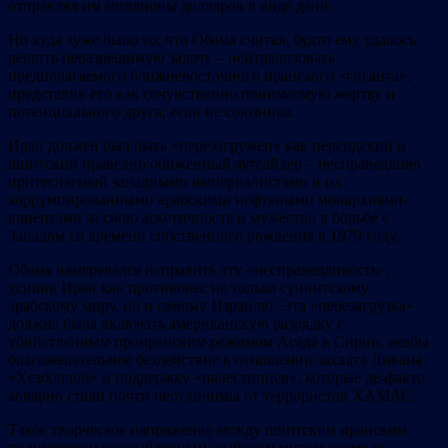
отправлял им миллионы долларов в виде дани.
Но куда хуже было то, что Обама считал, будто ему удалось
решить неразрешимую задачу – нейтрализовать
предполагаемого ближневосточного иранского «гиганта»,
представив его как сочувственно понимаемую жертву и
потенциального друга, если не союзника.
Иран должен был быть «перезагружен» как персидский и
шиитский праведно обиженный аутсайдер – несправедливо
притесняемый западными империалистами и их
коррумпированными арабскими нефтяными монархиями-
клиентами за свою аскетичность и мужество в борьбе с
Западом со времени собственного рождения в 1979 году.
Обама намеревался исправить эту «несправедливость»,
усилив Иран как противовес не только суннитскому
арабскому миру, но и самому Израилю. Эта «перезагрузка»
должна была включать американскую разрядку с
убийственным проиранским режимом Асада в Сирии, якобы
благожелательное бездействие в отношении захвата Ливана
«Хезболлой» и поддержку «палестинцев», которые де-факто
коварно стали почти неотличимы от террористов ХАМАС.
Такое творческое напряжение между шиитским иранским
полумесяцем и ослабленным арабским миром время от