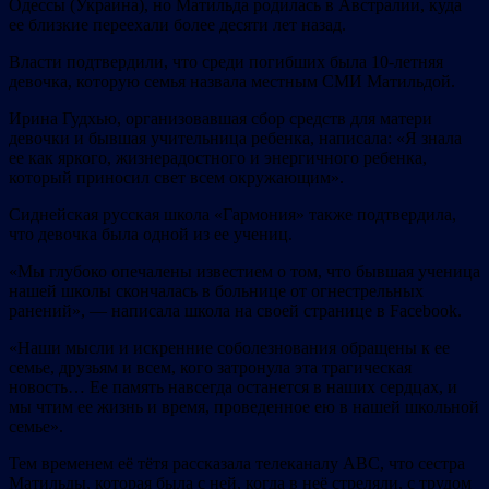
Одессы (Украина), но Матильда родилась в Австралии, куда
ее близкие переехали более десяти лет назад.
Власти подтвердили, что среди погибших была 10-летняя
девочка, которую семья назвала местным СМИ Матильдой.
Ирина Гудхью, организовавшая сбор средств для матери
девочки и бывшая учительница ребенка, написала: «Я знала
ее как яркого, жизнерадостного и энергичного ребенка,
который приносил свет всем окружающим».
Сиднейская русская школа «Гармония» также подтвердила,
что девочка была одной из ее учениц.
«Мы глубоко опечалены известием о том, что бывшая ученица
нашей школы скончалась в больнице от огнестрельных
ранений», — написала школа на своей странице в Facebook.
«Наши мысли и искренние соболезнования обращены к ее
семье, друзьям и всем, кого затронула эта трагическая
новость… Ее память навсегда останется в наших сердцах, и
мы чтим ее жизнь и время, проведенное ею в нашей школьной
семье».
Тем временем её тётя рассказала телеканалу ABC, что сестра
Матильды, которая была с ней, когда в неё стреляли, с трудом