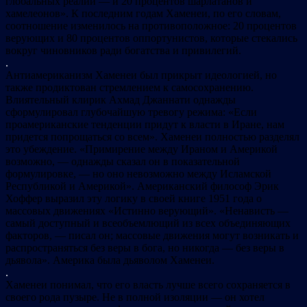
глобальных реалий — и 20 процентов шарлатанов и
хамелеонов». К последним годам Хаменеи, по его словам,
соотношение изменилось на противоположное: 20 процентов
верующих и 80 процентов оппортунистов, которые стекались
вокруг чиновников ради богатства и привилегий.
.
Антиамериканизм Хаменеи был прикрыт идеологией, но
также продиктован стремлением к самосохранению.
Влиятельный клирик Ахмад Джаннати однажды
сформулировал глубочайшую тревогу режима: «Если
проамериканские тенденции придут к власти в Иране, нам
придется попрощаться со всем». Хаменеи полностью разделял
это убеждение. «Примирение между Ираном и Америкой
возможно, — однажды сказал он в показательной
формулировке, — но оно невозможно между Исламской
Республикой и Америкой». Американский философ Эрик
Хоффер выразил эту логику в своей книге 1951 года о
массовых движениях «Истинно верующий». «Ненависть —
самый доступный и всеобъемлющий из всех объединяющих
факторов, — писал он; массовые движения могут возникать и
распространяться без веры в бога, но никогда — без веры в
дьявола». Америка была дьяволом Хаменеи.
.
Хаменеи понимал, что его власть лучше всего сохраняется в
своего рода пузыре. Не в полной изоляции — он хотел