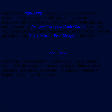
Идо Таубер (
עידו טאובר
), ведущий “дневного журнала” 14
канала, беседует о сиднейской трагедии во время
празднования Хануки еврейской общиной, с живущим там
израильтянином
Амиром Глазером (Amir Glazer)
, которому
удалось избежать обстрела террористов, но его австралийский
друг, фотограф
Питер Мигер
(
Peter Meagher
) был убит.
ישי ומור לייקוב
Посланцы “Бней Акива” в Сиднее Ишай и Мор Лайков,
которые не были на месте трагедии, о произошедшем и об
опасности для евреев Австралии. В Лондоне, Париже и
Берлине усиливают безопасность.
*