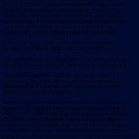
под своей грубой и уродливой оболочкой теократический
Иран был прогнившим и разложившимся изнутри. Его
коррупция и ненависть собственного народа к режиму
гарантировали, что даже огромные доходы и современное
китайское и российское вооружение никогда не смогут
превратиться в современную и смертоносную армию.
И летом 2025 года израильтяне и американцы впервые
доказали, что Иран действительно пуст изнутри.
Его арабский партнёр в Сирии рухнул за считанные недели,
строевые ударные отряды «Хезболлы» были разгромлены.
Пугающий подземный ХАМАС, возможно, оказался
смертоносным в внезапных атаках против безоружных
женщин, детей и стариков, но он был почти полностью
уничтожен Армией обороны Израиля.
Хуситы подражали иранскому безумию, отправляя дроны и
ракеты, чтобы закрыть Красное море и наносить удары по
Израилю. Но США и Израиль в конце концов показали им,
что хотя хуситы не способны нанести серьёзный ущерб
внутренним территориям своих противников, их западные
противники легко могут за считанные дни уничтожить их
аэропорты, порты, электростанции и современную экономику