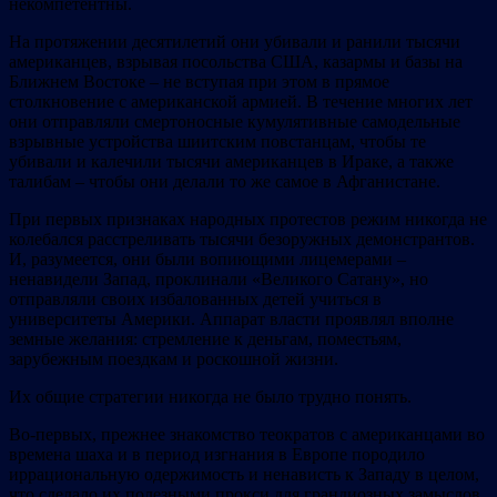
некомпетентны.
На протяжении десятилетий они убивали и ранили тысячи
американцев, взрывая посольства США, казармы и базы на
Ближнем Востоке – не вступая при этом в прямое
столкновение с американской армией. В течение многих лет
они отправляли смертоносные кумулятивные самодельные
взрывные устройства шиитским повстанцам, чтобы те
убивали и калечили тысячи американцев в Ираке, а также
талибам – чтобы они делали то же самое в Афганистане.
При первых признаках народных протестов режим никогда не
колебался расстреливать тысячи безоружных демонстрантов.
И, разумеется, они были вопиющими лицемерами –
ненавидели Запад, проклинали «Великого Сатану», но
отправляли своих избалованных детей учиться в
университеты Америки. Аппарат власти проявлял вполне
земные желания: стремление к деньгам, поместьям,
зарубежным поездкам и роскошной жизни.
Их общие стратегии никогда не было трудно понять.
Во-первых, прежнее знакомство теократов с американцами во
времена шаха и в период изгнания в Европе породило
иррациональную одержимость и ненависть к Западу в целом,
что сделало их полезными прокси для грандиозных замыслов