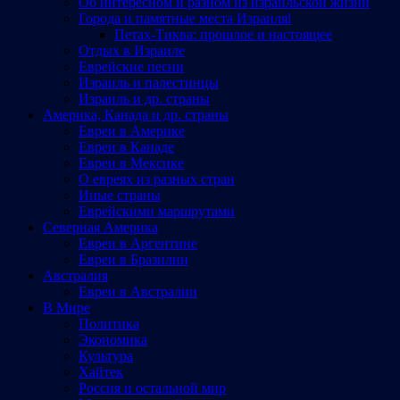
Об интересном и разном из израильской жизни
Города и памятные места Израиляl
Петах-Тиква: прошлое и настоящее
Отдых в Израиле
Еврейские песни
Израиль и палестинцы
Израиль и др. страны
Америка, Канада и др. страны
Евреи в Америке
Евреи в Канаде
Евреи в Мексике
О евреях из разных стран
Иные страны
Еврейскими маршрутами
Северная Америка
Евреи в Аргентине
Евреи в Бразилии
Австралия
Евреи в Австралии
В Мире
Политика
Экономика
Культура
Хайтек
Россия и остальной мир