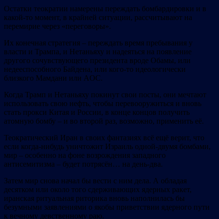
Остатки теократии намерены переждать бомбардировки и в
какой-то момент, в крайней ситуации, рассчитывают на
перемирие через «переговоры».
Их конечная стратегия – переждать время пребывания у
власти и Трампа, и Нетаньяху и надеяться на появление
другого сочувствующего президента вроде Обамы, или
недееспособного Байдена, или кого-то идеологически
близкого Мамдани или AOC.
Когда Трамп и Нетаньяху покинут свои посты, они мечтают
использовать свою нефть, чтобы перевооружиться и вновь
стать прокси Китая и России, в конце концов получить
атомную бомбу – и во второй раз, возможно, применить её.
Теократический Иран в своих фантазиях всё ещё верит, что
если когда-нибудь уничтожит Израиль одной-двумя бомбами,
мир – особенно на фоне возрождения западного
антисемитизма – будет потрясён… на день-два.
Затем мир снова начал бы вести с ним дела. А обладая
десятком или около того сдерживающих ядерных ракет,
иранская ритуальная риторика вновь наполнилась бы
безумными заявлениями о якобы приветствии ядерного пути
к вечному девственному раю.