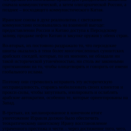
сначала коммунистической, а затем олигархической России, а
позднее – восходящего коммунистического Китая.
Иранские союзы в духе реалполитик с светскими
коммунистами основывались на взаимной выгоде:
предоставлении России и Китаю доступа к Персидскому
заливу, продаже нефти Китаю и закупке оружия у обеих стран.
Во-вторых, их постоянно раздражало то, что персидские
шииты оказались в тени более многочисленных суннитских
арабских соседей, которые, по их мнению, не обладали ни
такой исторической утончённостью, ни столь же законными
притязаниями на то, чтобы олицетворять и говорить от имени
глобального ислама.
Поэтому они стремились исправить эту историческую
несправедливость, стараясь мобилизовать своих клиентов и
прокси-силы, чтобы запугивать, изолировать и ослаблять
арабские автократии, особенно те, которые ориентированы на
Запад.
В-третьих, их запланированное в конечном итоге
уничтожение Израиля должно было обеспечить
теократическому шиитскому Ирану восстановление
утраченного престижа и чести – через достижение того, чего,