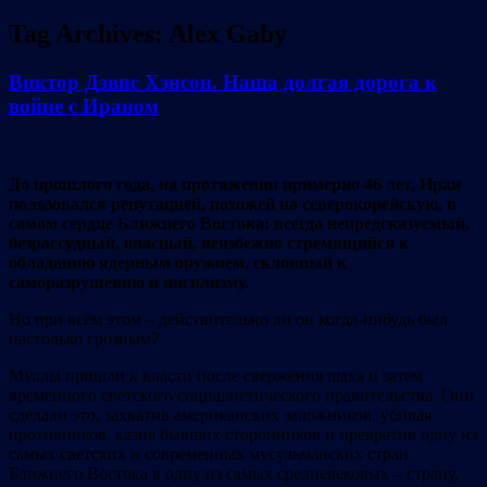
Tag Archives:
Alex Gaby
Виктор Дэвис Хэнсон. Наша долгая дорога к
войне с Ираном
До прошлого года, на протяжении примерно 46 лет, Иран
пользовался репутацией, похожей на северокорейскую, в
самом сердце Ближнего Востока: всегда непредсказуемый,
безрассудный, опасный, неизбежно стремящийся к
обладанию ядерным оружием, склонный к
саморазрушению и нигилизму.
Но при всём этом – действительно ли он когда-нибудь был
настолько грозным?
Муллы пришли к власти после свержения шаха и затем
временного светского социалистического правительства. Они
сделали это, захватив американских заложников, убивая
противников, казня бывших сторонников и превратив одну из
самых светских и современных мусульманских стран
Ближнего Востока в одну из самых средневековых – страну,