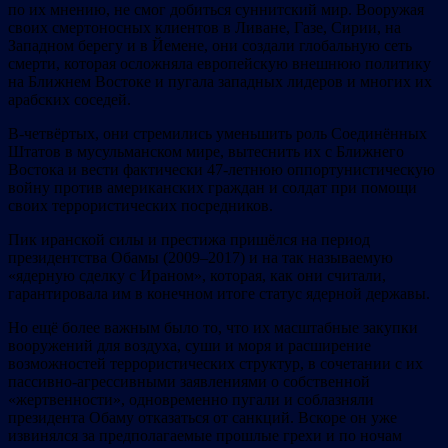
по их мнению, не смог добиться суннитский мир. Вооружая
своих смертоносных клиентов в Ливане, Газе, Сирии, на
Западном берегу и в Йемене, они создали глобальную сеть
смерти, которая осложняла европейскую внешнюю
политику
на Ближнем Востоке и пугала западных лидеров и многих их
араб
ских соседей.
В-четвёртых, они стремились уменьшить роль Соединённых
Штатов в мусульманском мире, вытеснить их с Ближнего
Востока и вести фактически 47-летнюю оппортунистическую
войну против американских граждан и солдат при помощи
своих террористических посредников.
Пик иранской силы и престижа пришёлся на период
президентства Обамы (2009–2017) и на так называемую
«ядерную сделку с Ираном», которая, как они считали,
гарантировала им в конечном итоге статус ядерной державы.
Но ещё более важным было то, что их масштабные закупки
вооружений для воздуха, суши и моря и расширение
возможностей террористических структур, в сочетании с их
пассивно-агрессивными заявлениями о собственной
«жертвенности», одновременно пугали и соблазняли
президента Обаму отказаться от санкций. Вскоре он уже
извинялся за предполагаемые прошлые грехи и по ночам