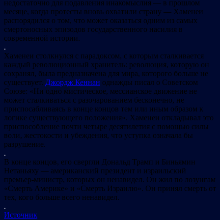
недостаточно для подавления инакомыслия — в прошлом
месяце, когда протесты вновь охватили страну — Хаменеи
распорядился о том, что может оказаться одним из самых
смертоносных эпизодов государственного насилия в
современной истории.
.
Хаменеи столкнулся с парадоксом, с которым сталкивается
каждый революционный хранитель: революция, которую он
сохранял, была предназначена для мира, которого больше не
существует.
Джордж Кеннан
однажды писал о Советском
Союзе: «Ни одно мистическое, мессианское движение не
может сталкиваться с разочарованием бесконечно, не
приспосабливаясь в конце концов тем или иным образом к
логике существующего положения». Хаменеи откладывал это
приспособление почти четыре десятилетия с помощью силы
воли, жестокости и убеждения, что уступка означала бы
разрушение.
.
В конце концов, его свергли Дональд Трамп и Биньямин
Нетаньяху — американский президент и израильский
премьер-министр, которых он ненавидел. Он жил по лозунгам
«Смерть Америке» и «Смерть Израилю». Он принял смерть от
тех, кого больше всего ненавидел.
.
Источник