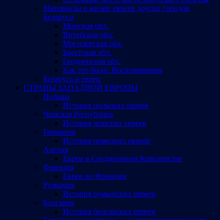
Материалы о жизни евреев других городов
Беларуси
Минская обл.
Витебская обл.
Могилевская обл.
Брестская обл.
Гродненская обл.
Как это было. Воспоминания
Беларусь и евреи
СТРАНЫ ЗАПАДНОЙ ЕВРОПЫ
Польша
История польских евреев
Чешская Республика
История чешских евреев
Германия
История немецких евреев
Англия
Евреи в Соединенном Королевстве
Франция
Евреи во Франции
Румыния
История румынских евреев
Болгария
История болгарских евреев