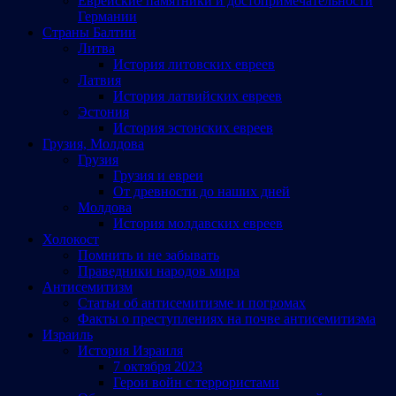
Еврейские памятники и достопримечательности
Германии
Страны Балтии
Литва
История литовских евреев
Латвия
История латвийских евреев
Эстония
История эстонских евреев
Грузия, Молдова
Грузия
Грузия и евреи
От древности до наших дней
Молдова
История молдавских евреев
Холокост
Помнить и не забывать
Праведники народов мира
Антисемитизм
Статьи об антисемитизме и погромах
Факты о преступлениях на почве антисемитизма
Израиль
История Израиля
7 октября 2023
Герои войн с террористами