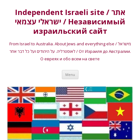
Independent Israeli site / אתר
ישראלי עצמאי / Независимый
израильский сайт
From Israel to Australia. About Jews and everything else / מישראל
לאוסטרליה. על היהודים ועל כל דבר אחר / От Израиля до Австралии.
О евреях и обо всем на свете
Skip
Menu
to
content