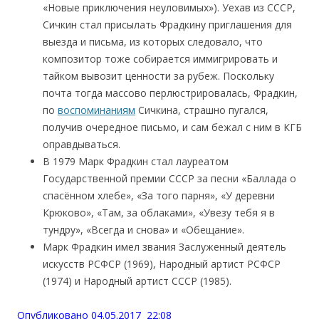
«Новые приключения неуловимых»). Уехав из СССР,
Сичкин стал присылать Фрадкину приглашения для
выезда и письма, из которых следовало, что
композитор тоже собирается иммигрировать и
тайком вывозит ценности за рубеж. Поскольку
почта тогда массово перлюстрировалась, Фрадкин,
по
воспоминаниям
Сичкина, страшно пугался,
получив очередное письмо, и сам бежал с ним в КГБ
оправдываться.
В 1979 Марк Фрадкин стал лауреатом
Государственной премии СССР за песни «Баллада о
спасённом хлебе», «За того парня», «У деревни
Крюково», «Там, за облаками», «Увезу тебя я в
тундру», «Всегда и снова» и «Обещание».
Марк Фрадкин имел звания Заслуженный деятель
искусств РСФСР (1969), Народный артист РСФСР
(1974) и Народный артист СССР (1985).
Опубликовано 04.05.2017 22:08