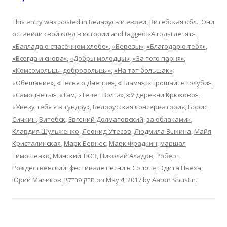
This entry was posted in
Беларусь и евреи
,
Витебская обл.
,
Они
оставили свой след в истории
and tagged
«А годы летят»
,
«Баллада о спасённом хлебе»
,
«Березы»
,
«Благодарю тебя»
,
«Всегда и снова»
,
«Добры молодцы»
,
«За того парня»
,
«Комсомольцы-добровольцы»
,
«На тот большак»
,
«Обещание»
,
«Песня о Днепре»
,
«Пламя»
,
«Прощайте голуби»
,
«Самоцветы»
,
«Там
,
«Течет Волга»
,
«У деревни Крюково»
,
«Увезу тебя я в тундру»
,
Белорусская консерватория
,
Борис
Сичкин
,
Витебск
,
Евгений Долматовский
,
за облаками»
,
Клавдия Шульженко
,
Леонид Утесов
,
Людмила Зыкина
,
Майя
Кристалинская
,
Марк Бернес
,
Марк Фрадкин
,
маршал
Тимошенко
,
Минский ТЮЗ
,
Николай Аладов
,
Роберт
Рождественский
,
фестивале песни в Сопоте
,
Эдита Пьеха
,
Юрий Маликов
,
מרק פרדקין
on
May 4, 2017
by
Aaron Shustin
.