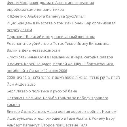
Финал Мондиаля, драма в Аргентине и реакция
еврейских самоненавистников
К 82-летию Альберта Капенгута (русс/итал)
Ицик Бунцель в Кнессете о том, как Ронен Бар организовал
встречу с ним
Германия: Великий исход, написанный шепотом
Резонансное убийство в Петах-Тикве Иману Биньямина
Залки в День независимости
«Русскоязычные СМИ в Германии»: вчера, сегодня, завтра
В память Керен Тандлер, первой женщины-бортмеханика,
погибшей в Ливане 12 июня 2006
לזכרה של קרן טנדלר, מכונאית מוטסת ראשונה, נהרגה בלבנון ב-12 ביוני 2006
Йом А-Шоа 2026
Берл Лазар о политике и русской бане
Наталья Плюснина. Борьба Трампа за победу здравого
смысла
Виктор Дэвис Хэнсон. Наша долгая дорога к войне с Ираном
Ицик Бунцель, отец погибшего в Газе Амита, к Ронену Бару
Альберт Капенгут. Второе пришествие Таля