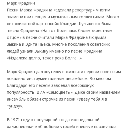
Марк Фрадкин
Песни Марка Фрадкина «сделали репертуар» многим
знаменитым певцам и музыкальным коллективам. Много
лет «визитной карточкой» Клавдии Шульженко была
песня Фрадкина «На тот большак». Своим «крестным
отцом» в песне считали Марка Фрадкина Людмила
Зыкина и Эдита Пьеха. Многие поколения советских
людей узнали Зыкину именно по песне Фрадкина
«Издалека долго, течет река Волга…».
Марк Фрадкин дал «путевку в жизнь» и первым советским
вокально-инструментальным ансамблям. Во многом
благодаря его песням завоевал всесоюзную
популярность ВИА «Самоцветы». Даже своим названием
ансамбль обязан строчке из песни «Увезу тебя я в
тундру».
В 1971 году в популярной тогда еженедельной
радиопередаче «С добрым утром!» впервые прозвучала