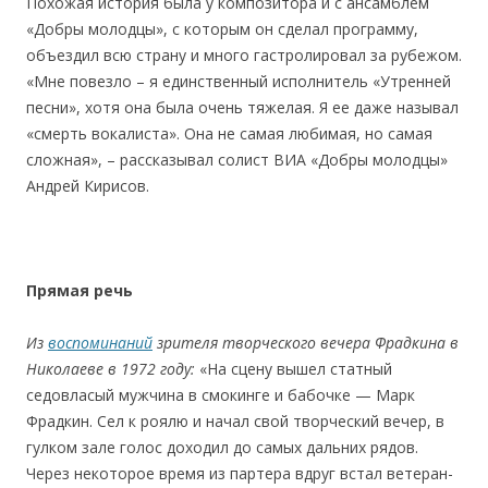
Похожая история была у композитора и с ансамблем
«Добры молодцы», с которым он сделал программу,
объездил всю страну и много гастролировал за рубежом.
«Мне повезло – я единственный исполнитель «Утренней
песни», хотя она была очень тяжелая. Я ее даже называл
«смерть вокалиста». Она не самая любимая, но самая
сложная», – рассказывал солист ВИА «Добры молодцы»
Андрей Кирисов.
Прямая речь
Из
воспоминаний
зрителя творческого вечера Фрадкина в
Николаеве в 1972 году:
«На сцену вышел статный
седовласый мужчина в смокинге и бабочке — Марк
Фрадкин. Сел к роялю и начал свой творческий вечер, в
гулком зале голос доходил до самых дальних рядов.
Через некоторое время из партера вдруг встал ветеран-