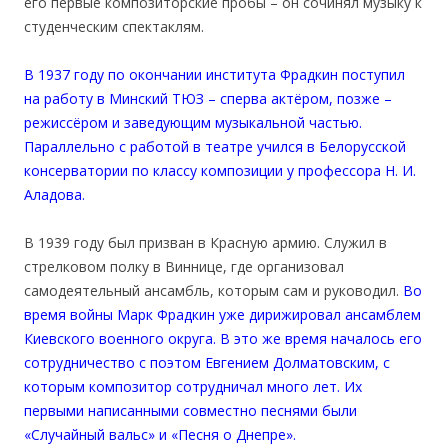
его первые композиторские пробы – он сочинял музыку к
студенческим спектаклям.
В 1937 году по окончании института Фрадкин поступил
на работу в Минский ТЮЗ – сперва актёром, позже –
режиссёром и заведующим музыкальной частью.
Параллельно с работой в театре учился в Белорусской
консерватории по классу композиции у профессора Н. И.
Аладова.
В 1939 году был призван в Красную армию. Служил в
стрелковом полку в Виннице, где организовал
самодеятельный ансамбль, которым сам и руководил.
Во
время войны Марк Фрадкин уже дирижировал ансамблем
Киевского военного округа. В это же время началось его
сотрудничество с поэтом Евгением Долматовским, с
которым композитор сотрудничал много лет. Их
первыми написанными совместно песнями были
«Случайный вальс» и «Песня о Днепре».