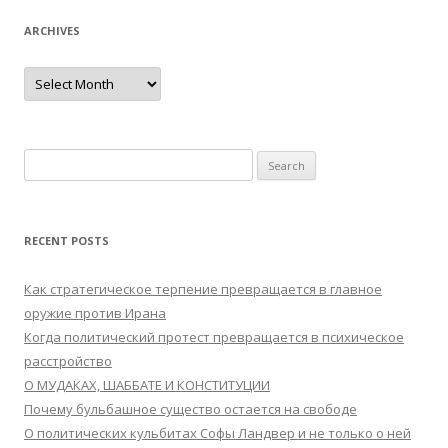
ARCHIVES
Archives
Search
for:
RECENT POSTS
Как стратегическое терпение превращается в главное
оружие против Ирана
Когда политический протест превращается в психическое
расстройство
О МУДАКАХ, ШАББАТЕ И КОНСТИТУЦИИ
Почему бульбашное существо остается на свободе
О политических кульбитах Софы Ландвер и не только о ней