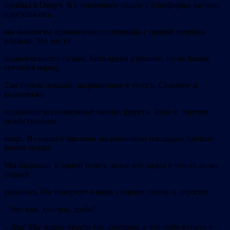
прибыл в Овруч. Я с товарищем сошли с платформы вагона,
прогуливаясь,
мы вышли на привокзальную площадь с правой стороны
вокзала. Это место
привокзального базара. Хотя время утреннее, но на базаре
суетился народ.
Там стояли лошади, запряженные в телеги. Сельчане и
колхозники
продавали всевозможные овощи, фрукты, вино и прочие
хозяйственные
вещи. Из нашего эшелона на рыночную площадку пришло
много солдат.
Мы подошли к одной телеге, возле неё сидел и что-то делал
старый
украинец. Он повернул в нашу сторону голову и спросил:
–
Что вам, хлопцы, треба?
–
Дед! Мы ходим просто так, смотрим, а что-либо купить у