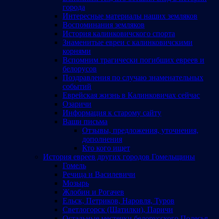
города
Интересные материалы наших земляков
Воспоминания земляков
История калинковичского спорта
Знаменитые евреи с калинковичскими
корнями
Вспомним трагически погибших евреев и
белорусов
Поздравления по случаю знаменательных
событий
Еврейская жизнь в Калинковичах сейчас
Озаричи
Информация к старому сайту
Ваши письма
Отзывы, предложения, уточнения,
дополнения
Кто кого ищет
История евреев других городов Гомельщины
Гомель
Речица и Василевичи
Мозырь
Жлобин и Рогачев
Ельск, Петриков, Наровля, Туров
Светлогорск (Шатилки), Паричи
Остальные местечки белорусского Полесья