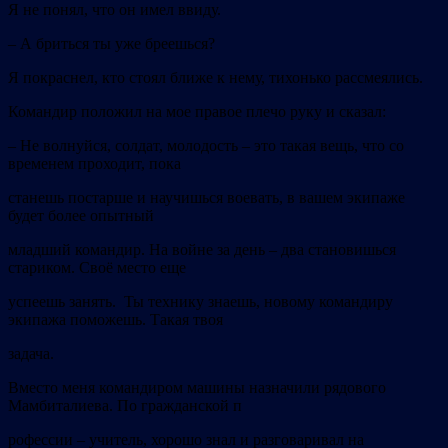
Я не понял, что он имел ввиду.
–
А бриться ты уже бреешься?
Я покраснел, кто стоял ближе к нему, тихонько рассмеялись.
Командир положил на мое правое плечо руку и сказал:
– Не волнуйся, солдат, молодость – это такая вещь, что со
временем проходит, пока
станешь постарше и научишься воевать, в вашем экипаже
будет более опытный
младший командир. На войне за день – два становишься
стариком. Своё место еще
успеешь занять. Ты технику знаешь, новому командиру
экипажа поможешь. Такая твоя
задача.
Вместо меня командиром машины назначили рядового
Мамбиталиева. По гражданской п
рофессии – учитель, хорошо знал и разговаривал на