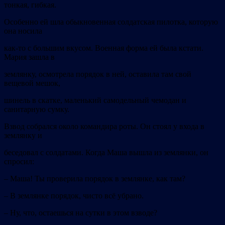
тонкая, гибкая.
Особенно ей шла обыкновенная солдатская пилотка, которую
она носила
как-то с большим вкусом. Военная форма ей была кстати.
Мария зашла в
землянку, осмотрела порядок в ней, оставила там свой
вещевой мешок,
шинель в скатке, маленький самодельный чемодан и
санитарную сумку.
Взвод собрался около командира роты. Он стоял у входа в
землянку и
беседовал с солдатами. Когда Маша вышла из землянки, он
спросил:
–
Маша! Ты проверила порядок в землянке, как там?
–
В землянке порядок, чисто всё убрано.
–
Ну, что, остаешься на сутки в этом взводе?