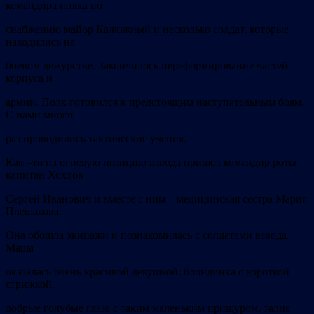
командира полка по
снабжению майор Калюжный и несколько солдат, которые
находились на
боевом дежурстве. Закончилось переформирование частей
корпуса и
армии. Полк готовился к предстоящим наступательным боям.
С нами много
раз проводились тактические учения.
Как –то на огневую позицию взвода пришел командир роты
капитан Хохлов
Сергей Иванович и вместе с ним – медицинская сестра Мария
Плешакова.
Она обошла экипажи и познакомилась с солдатами взвода.
Маша
оказалась очень красивой девушкой: блондинка с короткой
стрижкой,
добрые голубые глаза с таким маленьким прищуром, талия