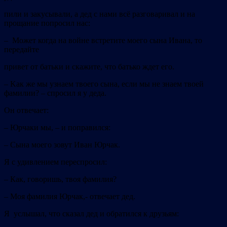
пили и закусывали, а дед с нами всё разговаривал и на
прощание попросил нас:
– Mожет когда на войне встретите моего сына Ивана, то
передайте
привет от батьки и скажите, что батько ждет его.
–
Kак же мы узнаем твоего сына, если мы не знаем твоей
фамилии? –
спросил я у деда.
Он отвечает:
–
Юрчаки мы, – и поправился:
–
Сына моего зовут Иван Юрчак.
Я с удивлением переспросил:
–
Как, говоришь, твоя фамилия?
–
Моя фамилия Юрчак,- отвечает дед.
Я услышал, что сказал дед и обратился к друзьям: