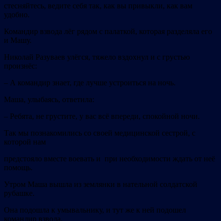
стесняйтесь, ведите себя так, как вы привыкли, как вам
удобно.
Командир взвода лёг рядом с палаткой, которая разделяла его
и Машу.
Николай Разуваев улёгся, тяжело вздохнул и с грустью
произнёс:
–
А командир знает, где лучше устроиться на ночь.
Маша, улыбаясь, ответила:
–
Ребята, не грустите, у вас всё впереди, спокойной ночи.
Так мы познакомились со своей медицинской сестрой, с
которой нам
предстояло вместе воевать и при необходимости ждать от неё
помощь.
Утром Маша вышла из землянки в нательной солдатской
рубашке.
Она подошла к умывальнику, и тут же к ней подошел
командир взвода.