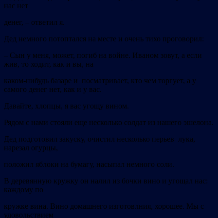
нас нет
денег, – ответил я.
Дед немного потоптался на месте и очень тихо проговорил:
–
Сын у меня, может, погиб на войне. Иваном зовут, а если
жив, то
ходит, как и вы, на
каком-нибудь базаре и посматривает, кто чем торгует, а у
самого денег нет, как и у вас.
Давайте, хлопцы, я вас угощу вином.
Рядом с нами стояли еще несколько солдат из нашего эшелона.
Дед подготовил закуску, очистил несколько перьев лука,
нарезал огурцы,
положил яблоки на бумагу, насыпал немного соли.
В деревянную кружку он налил из бочки вино и угощал нас:
каждому по
кружке вина. Вино домашнего изготовлния, хорошее. Мы с
удовольствием