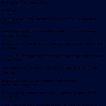
Всё это было сделано с его
согласия.
Экипаж изменился: Мамбиталиев – командир, механиком –
водителем
вместо Ивана Моисеенко стал бывший танкист, высокий,
красивый солдат
по фамилии Фёдор Высоких. Наводчиком остался мой боевой
товарищ
Александр Дмитриевич Порываев. Первым заряжающим стал
я, а вторым-
мой одногодка, хороший и весёлый солдат Василий Зверев.
Экипаж
изменился, но остался дружным, сплоченным и
интернациональным.
В полку расформировали зенитно-пулемётную роту ДШК.
Солдаты и
сержанты этой роты пополнили боевые расчёты зенитных