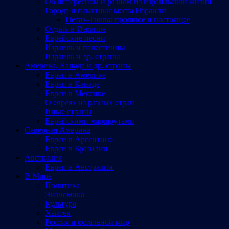
Об интересном и разном из израильской жизни
Города и памятные места Израиляl
Петах-Тиква: прошлое и настоящее
Отдых в Израиле
Еврейские песни
Израиль и палестинцы
Израиль и др. страны
Америка, Канада и др. страны
Евреи в Америке
Евреи в Канаде
Евреи в Мексике
О евреях из разных стран
Иные страны
Еврейскими маршрутами
Северная Америка
Евреи в Аргентине
Евреи в Бразилии
Австралия
Евреи в Австралии
В Мире
Политика
Экономика
Культура
Хайтек
Россия и остальной мир