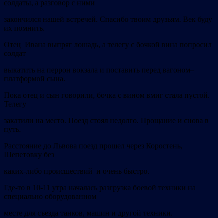
солдаты, а
разговор с ними
закончился нашей встречей. Спасибо твоим друзьям. Век буду
их помнить.
Отец Ивана выпряг лошадь, а телегу с бочкой вина попросил
солдат
выкатить на перрон вокзала и поставить перед вагоном–
платформой сына.
Пока отец и сын говорили, бочка с вином вмиг стала пустой.
Телегу
закатили на место. Поезд стоял недолго. Прощание и снова в
путь.
Расстояние до Львова поезд прошел через Коростень,
Шепетовку без
каких-либо происшествий и очень быстро.
Где-то в 10-11 утра началась разгрузка боевой техники на
специально оборудованном
месте для съезда танков, машин и другой техники.