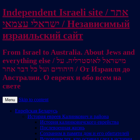
Independent Israeli site / אתר
ישראלי עצמאי / Независимый
израильский сайт
From Israel to Australia. About Jews and
everything else / מישראל לאוסטרליה. על
היהודים ועל כל דבר אחר / От Израиля до
Австралии. О евреях и обо всем на
свете
Skip to content
Menu
Еврейская Беларусь
История евреев Калинкович и района
История калинковичского еврейства
Послевоенная жизнь
Сохраним в памяти дом и его обитателей
Вспомним тех, кто оставил след в истории