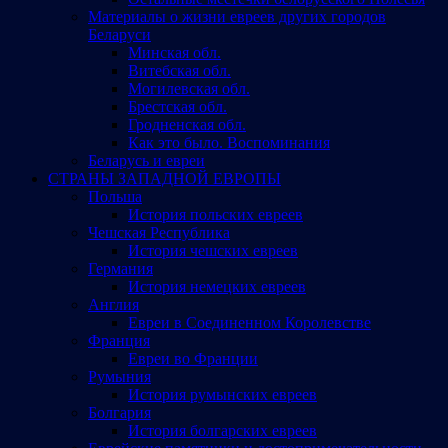
Материалы о жизни евреев других городов
Беларуси
Минская обл.
Витебская обл.
Могилевская обл.
Брестская обл.
Гродненская обл.
Как это было. Воспоминания
Беларусь и евреи
СТРАНЫ ЗАПАДНОЙ ЕВРОПЫ
Польша
История польских евреев
Чешская Республика
История чешских евреев
Германия
История немецких евреев
Англия
Евреи в Соединенном Королевстве
Франция
Евреи во Франции
Румыния
История румынских евреев
Болгария
История болгарских евреев