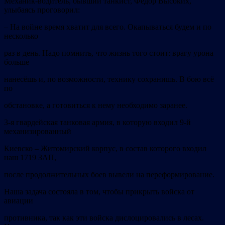
Механик-водитель, бывший танкист, Фёдор Высоких,
улыбаясь проговорил:
–
На войне время хватит для всего. Окапываться будем и по
несколько
раз в день. Надо помнить, что жизнь того стоит: врагу урона
больше
нанесёшь и, по возможности, технику сохранишь. В бою всё
по
обстановке, а готовиться к нему необходимо заранее.
3-я гвардейская танковая армия, в которую входил 9-й
механизированный
Киевско – Житомирский корпус, в состав которого входил
наш 1719 ЗАП,
после продолжительных боев вывели на переформирование.
Наша задача состояла в том, чтобы прикрыть войска от
авиации
противника, так как эти войска дислоцировались в лесах.