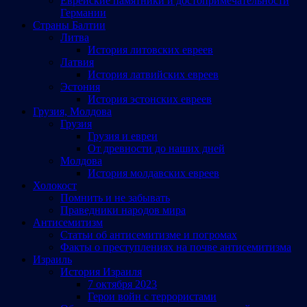
Еврейские памятники и достопримечательности
Германии
Страны Балтии
Литва
История литовских евреев
Латвия
История латвийских евреев
Эстония
История эстонских евреев
Грузия, Молдова
Грузия
Грузия и евреи
От древности до наших дней
Молдова
История молдавских евреев
Холокост
Помнить и не забывать
Праведники народов мира
Антисемитизм
Статьи об антисемитизме и погромах
Факты о преступлениях на почве антисемитизма
Израиль
История Израиля
7 октября 2023
Герои войн с террористами