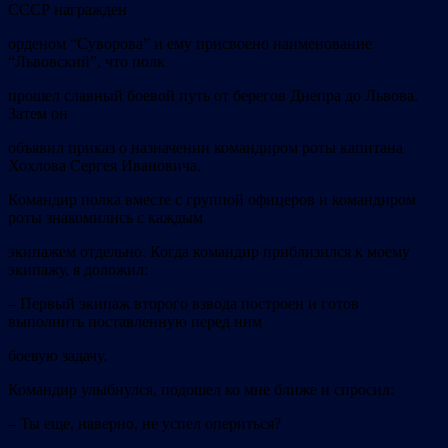
СССР награжден
орденом “Суворова” и ему присвоено наименование
“Львовский”, что полк
прошел славный боевой путь от берегов Днепра до Львова.
Затем он
объявил приказ о назначении командиром роты капитана
Хохлова Сергея Ивановича.
Командир полка вместе с группой офицеров и командиром
роты знакомились с каждым
экипажем отдельно. Когда командир приблизился к моему
экипажу, я доложил:
–
Первый экипаж второго взвода построен и готов
выполнить
поставленную перед ним
боевую задачу.
Командир улыбнулся, подошел ко мне ближе и спросил:
–
Ты еще, наверно, не успел опериться?