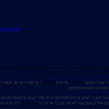
בר החל החודש הרביעי מאז היום הנורא של ה- 7 באוקטובר. מה-31 באוקטובר ועד סוף
ד רוצחי החמאס
מהעולם
“, על מתנדבים, אני מספר ר
ופטרוניהם
ה”חופשי
 משפחה וראיונות בטלוויזיה.
ום אחד ובמקום אחר לא. אני מסביר את זה כדי
יבינו מדוע הס
שהקוראים