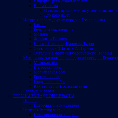
Информация к старому сайту
Ваши письма
Отзывы, предложения, уточнения, допо
Кто кого ищет
История евреев других городов Гомельщины
Гомель
Речица и Василевичи
Мозырь
Жлобин и Рогачев
Ельск, Петриков, Наровля, Туров
Светлогорск (Шатилки), Паричи
Остальные местечки белорусского Полесья
Материалы о жизни евреев других городов Беларус
Минская обл.
Витебская обл.
Могилевская обл.
Брестская обл.
Гродненская обл.
Как это было. Воспоминания
Беларусь и евреи
СТРАНЫ ЗАПАДНОЙ ЕВРОПЫ
Польша
История польских евреев
Чешская Республика
История чешских евреев