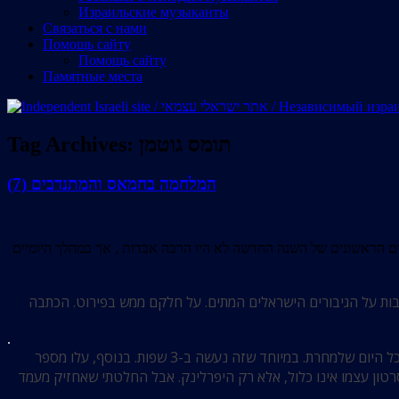
Израильские музыканты
Cвязаться с нами
Помощь сайту
Помощь сайту
Памятные места
תומס גוטמן
Tag Archives:
(7) המלחמה בחמאס והמתנדבים
 2023 נהרגו 172 חיילי צה”ל במהלך המבצע הקרקעי בעזה. בימים הראשונים של השנה החדשה לא היו הרבה אבדות , אך במהלך היומיים
בות על הגיבורים הישראלים המתים. על חלקם ממש בפירוט. הכתבה
.
כמובן, זו עבודה מייגעת להפליא שהייתה צריכה להיעשות מהבוקר עד מאוחר בערב, לעתים קרובות מסתיימת הרבה אחרי חצות, ולפעמים נמשכת כל היום שלמחרת. במיוחד שזה נעשה ב-3 שפות. בנוסף, עלו מספר
רטון עצמו אינו כלול, אלא רק היפרלינק. אבל החלטתי שאחזיק מעמד