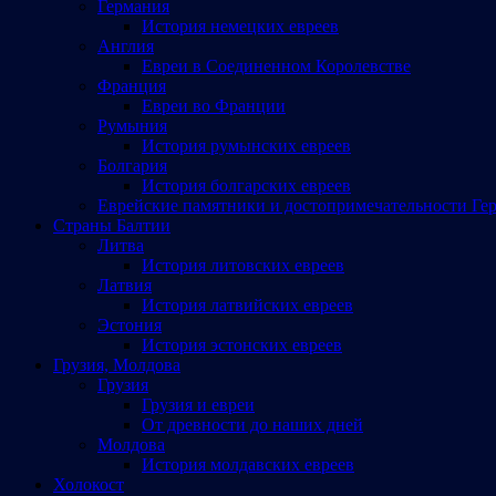
Германия
История немецких евреев
Англия
Евреи в Соединенном Королевстве
Франция
Евреи во Франции
Румыния
История румынских евреев
Болгария
История болгарских евреев
Еврейские памятники и достопримечательности Ге
Страны Балтии
Литва
История литовских евреев
Латвия
История латвийских евреев
Эстония
История эстонских евреев
Грузия, Молдова
Грузия
Грузия и евреи
От древности до наших дней
Молдова
История молдавских евреев
Холокост