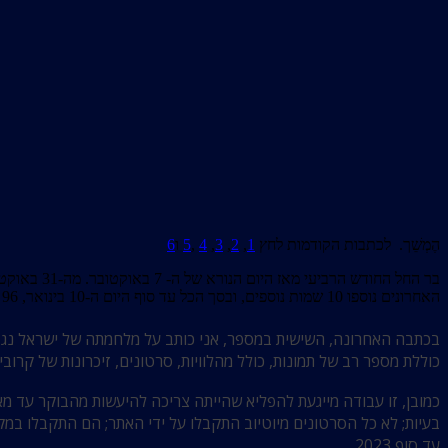
הֶמְשֵׁך. לכתבות הקודמות לחץ
1
,
2
,
3
,
4
,
5
ו
6
האחרונים נוספו 10 שמות נוספים, ובסך הכל עד סוף היום ה-10 בינואר, 96 ימים מאז החלה המלחמה, נהרגו 185 חיילי צה”ל.
בכתבה האחרונה, השישית במספר, אני כותב על מלחמתה של ישראל נג
כוללת מספר רב של תמונות, כולל מהלוויות, סרטונים, זיכרונות של קרובי
בעיות; לא כל הסרטונים מיוטיוב התקבלו על ידי האתר; הם התקבלו במק
עד סוף 2023.