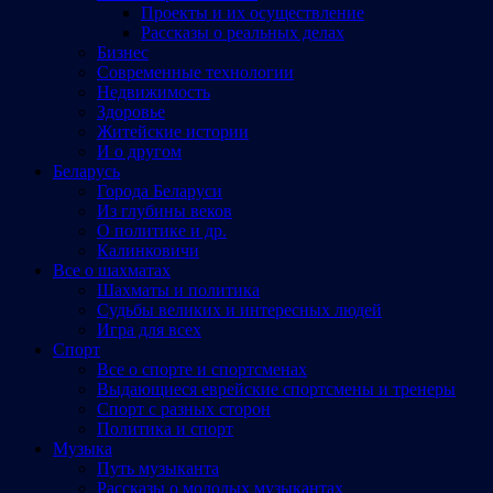
Проекты и их осуществление
Рассказы о реальных делах
Бизнес
Современные технологии
Недвижимость
Здоровье
Житейские истории
И о другом
Беларусь
Города Беларуси
Из глубины веков
О политике и др.
Калинковичи
Все о шахматах
Шахматы и политика
Судьбы великих и интересных людей
Игра для всех
Спорт
Все о спорте и спортсменах
Выдающиеся еврейские спортсмены и тренеры
Спорт с разных сторон
Политика и спорт
Музыка
Путь музыканта
Рассказы о молодых музыкантах