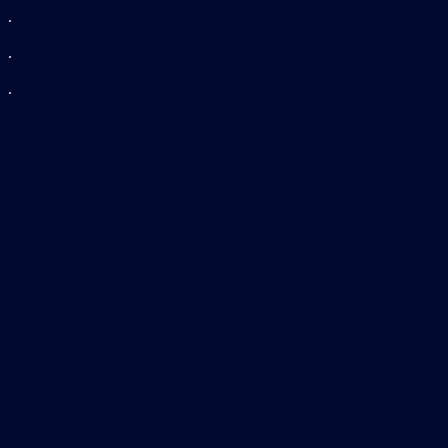
.
.
.