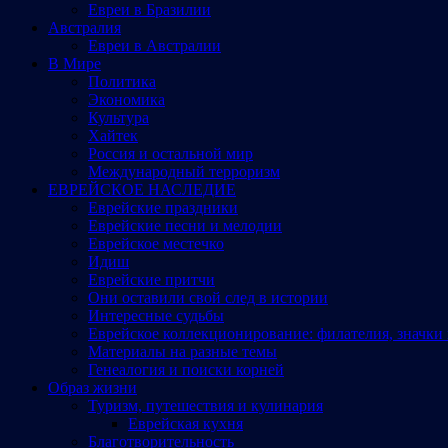
Евреи в Бразилии
Австралия
Евреи в Австралии
В Мире
Политика
Экономика
Культура
Хайтек
Россия и остальной мир
Международный терроризм
ЕВРЕЙСКОЕ НАСЛЕДИЕ
Еврейские праздники
Еврейские песни и мелодии
Еврейское местечко
Идиш
Еврейские притчи
Они оставили свой след в истории
Интересные судьбы
Еврейское коллекционирование: филателия, значки 
Материалы на разные темы
Генеалогия и поиски корней
Образ жизни
Туризм, путешествия и кулинария
Еврейская кухня
Благотворительность