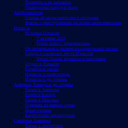
Помнить и не забывать
Праведники народов мира
Антисемитизм
Статьи об антисемитизме и погромах
Факты о преступлениях на почве антисемитизма
Израиль
История Израиля
7 октября 2023
Герои войн с террористами
Об интересном и разном из израильской жизни
Города и памятные места Израиляl
Петах-Тиква: прошлое и настоящее
Отдых в Израиле
Еврейские песни
Израиль и палестинцы
Израиль и др. страны
Америка, Канада и др. страны
Евреи в Америке
Евреи в Канаде
Евреи в Мексике
О евреях из разных стран
Иные страны
Еврейскими маршрутами
Северная Америка
Евреи в Аргентине