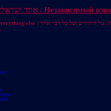
 ישראלי עצמאי / Независимый израильский сайт
. About Jews and everything else
е
рода
ми
орусов
ытий