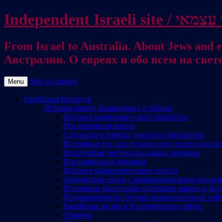
From Israel to Australia / מישראל לאוסטרליה. על היהודים ועל כל דבר אחר / От Израиля до
Австралии. О евреях и обо всем на свет
Skip to content
Menu
Еврейская Беларусь
История евреев Калинкович и района
История калинковичского еврейства
Послевоенная жизнь
Сохраним в памяти дом и его обитателей
Вспомним тех, кто оставил след в истории го
Интересные материалы наших земляков
Воспоминания земляков
История калинковичского спорта
Знаменитые евреи с калинковичскими корня
Вспомним трагически погибших евреев и бел
Поздравления по случаю знаменательных соб
Еврейская жизнь в Калинковичах сейчас
Озаричи