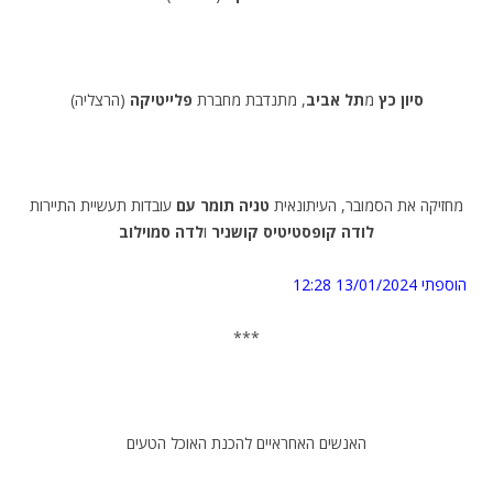
סיון כץ
מ
תל אביב
, מתנדבת מחברת
פלייטיקה
(הרצליה)
מחזיקה את הסמובר, העיתונאית
טניה תומר עם
עובדות תעשיית התיירות
לודה קופסטיטיס קושניר
ו
לדה סמוילוב
הוספתי 13/01/2024 12:28
***
האנשים האחראיים להכנת האוכל הטעים