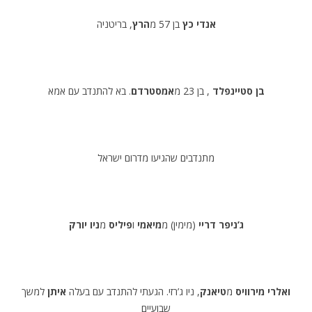
אנדי כץ
בן 57 מ
הרץ
, בריטניה
בן סטיינפלד
, בן 23 מ
אמסטרדם
. בא להתנדב עם אמא
מתנדבים שהגיעו מדרום ישראל
ג’ניפר דריי
(מימין) מ
מיאמי
ו
פיליס
מ
ניו יורק
ואלרי מירוויס
מ
טיאנק
, ניו ג’רזי. הגעתי להתנדב עם בעלה
איתן
למשך
שבועיים