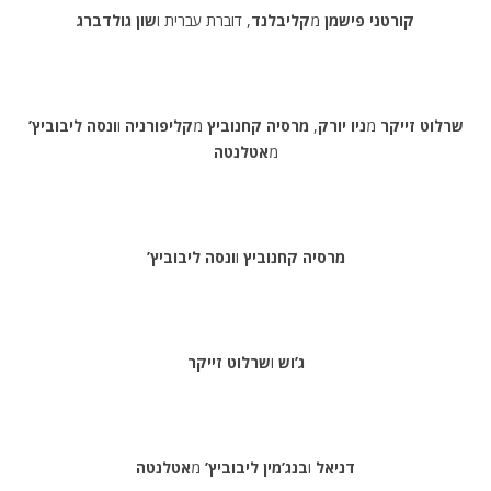
קורטני פישמן
מ
קליבלנד
, דוברת עברית ו
שון גולדברג
שרלוט זייקר
מ
ניו יורק
,
מרסיה קחנוביץ
מ
קליפורניה
ו
ונסה ליבוביץ’
מ
אטלנטה
מרסיה קחנוביץ
ו
ונסה ליבוביץ’
ג’וש
ו
שרלוט זייקר
דניאל
ו
בנג’מין ליבוביץ’
מ
אטלנטה