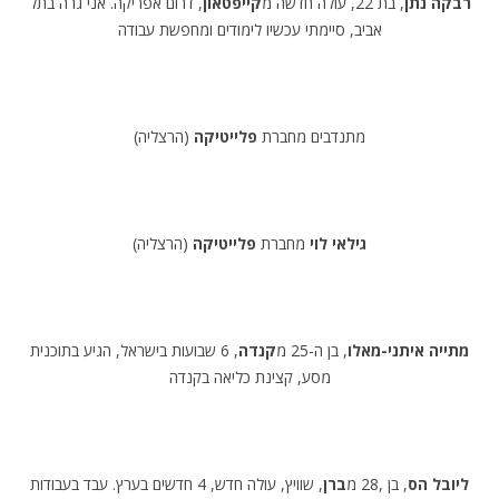
רבקה נתן
, בת 22, עולה חדשה מ
קייפטאון
, דרום אפריקה. אני גרה בתל
אביב, סיימתי עכשיו לימודים ומחפשת עבודה
מתנדבים מחברת
פלייטיקה
(הרצליה)
גילאי לוי
מחברת
פלייטיקה
(הרצליה)
מתייה איתני-מאלו
, בן ה-25 מ
קנדה
, 6 שבועות בישראל, הגיע בתוכנית
מסע, קצינת כליאה בקנדה
ליובל הס
, בן ,28 מ
ברן
, שוויץ, עולה חדש, 4 חדשים בערץ. עבד בעבודות