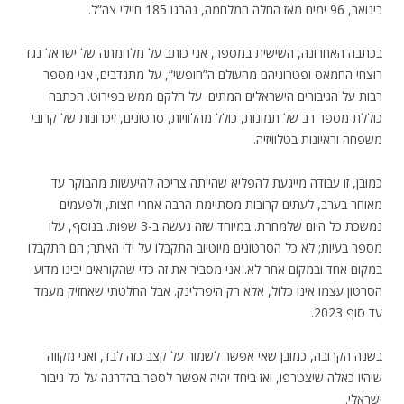
בינואר, 96 ימים מאז החלה המלחמה, נהרגו 185 חיילי צה”ל.
בכתבה האחרונה, השישית במספר, אני כותב על מלחמתה של ישראל נגד
רוצחי החמאס
ופטרוניהם
מהעולם
ה”חופשי
“, על מתנדבים, אני מספר
רבות על הגיבורים הישראלים המתים. על חלקם ממש בפירוט. הכתבה
כוללת מספר רב של תמונות, כולל מהלוויות, סרטונים, זיכרונות של קרובי
משפחה וראיונות בטלוויזיה.
.
כמובן, זו עבודה מייגעת להפליא שהייתה צריכה להיעשות מהבוקר עד
מאוחר בערב, לעתים קרובות מסתיימת הרבה אחרי חצות, ולפעמים
נמשכת כל היום שלמחרת. במיוחד שזה נעשה ב-3 שפות. בנוסף, עלו
מספר בעיות; לא כל הסרטונים מיוטיוב התקבלו על ידי האתר; הם התקבלו
במקום אחד ובמקום אחר לא. אני מסביר את זה כדי
שהקוראים
יבינו מדוע
הסרטון עצמו אינו כלול, אלא רק היפרלינק. אבל החלטתי שאחזיק מעמד
עד סוף 2023.
.
בשנה הקרובה, כמובן שאי אפשר לשמור על קצב כזה לבד, ואני מקווה
שיהיו כאלה שיצטרפו, ואז ביחד יהיה אפשר לספר בהדרגה על כל גיבור
ישראלי.