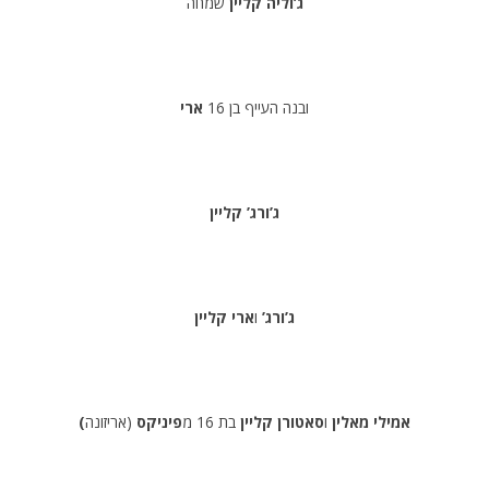
ג’וליה קליין
שמחה
ובנה העייף בן 16
ארי
ג’ורג’ קליין
ג’ורג’
ו
ארי קליין
(אמילי מאלין
ו
סאטורן קליין
בת 16 מ
פיניקס
(אריזונה