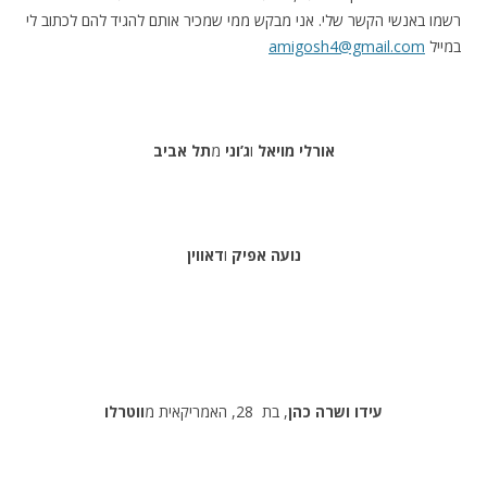
רשמו באנשי הקשר שלי. אני מבקש ממי שמכיר אותם להגיד להם לכתוב לי
במייל
amigosh4@gmail.com
אורלי מויאל
ו
ג’וני
מ
תל אביב
נועה
אפיק
ו
דאווין
עידו ושרה כהן
, בת 28, האמריקאית מ
ווטרלו