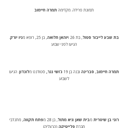
תמונת פרידה. מקדימה
תמרה חיימוב
בת שבע לייבור סטול
, בת 26 ו
יוהאן חלואה
, בן 25, רופא מ
ניו יורק
.
הגיעו לפני שבוע
תמרה חיימוב
,
סברינה
ובנה בן 19
ג’ושי נגר,
סטודנט מ
לונדון
. הגיעו
לשבוע
רוני בן שיטרית
מ
בית שאן
ו
גיא מתול
, בן 28 מ
פתח תקווה
, מתנדבי
חברת
פלייטיקה
(הרצליה)