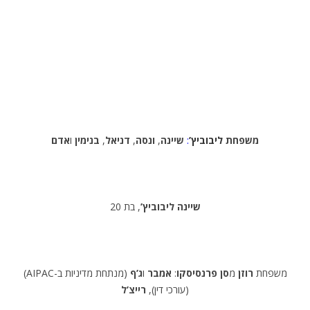
משפחת
ליבוביץ’
:
שיינה
,
ונסה
,
דניאל
,
בנימין
ו
אדם
שיינה ליבוביץ’
, בת 20
(AIPAC-מנתחת מדיניות ב) משפחת
רוזן
מ
סן פרנסיסקו
:
אמבר
ו
ג’ף
(עורכי דין),
רייצ’ל