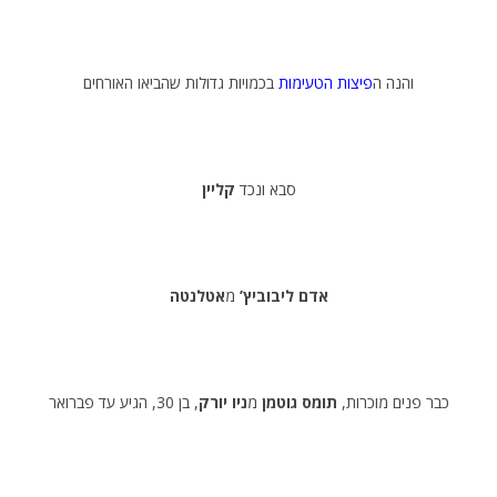
והנה ה
פיצות הטעימות
בכמויות גדולות שהביאו האורחים
סבא ונכד
קליין
אדם ליבוביץ’
מ
אטלנטה
כבר פנים מוכרות,
תומס גוטמן
מ
ניו יורק
, בן 30, הגיע עד פברואר