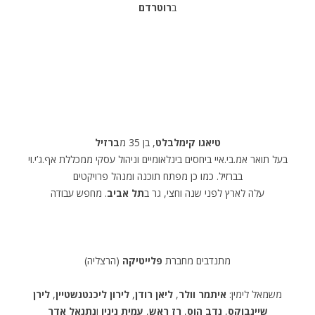
ב
רוטרדם
.
טיאגו קימלבלט
, בן 35 מ
ברזיל
בעל תואר אמ.בי.איי ביחסים בינלאומיים וניהול עסקי ממכללת אף.ג’י.וי
בברזיל. כמו כן מפתח תוכנה ומנהל פרויקטים
עלה לארץ לפני שנה וחצי, גר ב
תל אביב
. מחפש עבודה
מתנדבים מחברת
פלייטיקה
(הרצליה)
משמאל לימין:
איתמר וולר
,
ליאן רודן
,
לירון ליכנטנשטיין
,
לירן
שיינבוקס
,
נדב הוס
,
רז ראש
,
עמית ניניו
ו
נתנאל אדר