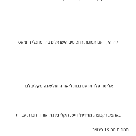
ליד הקיר עם תמונות החטופים הישראלים בידי מחבלי החמאס
אליסון פלדמן
עם בנות
ליאורה
ו
אליאנה
מ
קליבלנד
באמצע הקבוצה,
מרדית’ וייס
, מ
קליבלנד
, אוהיו, דוברת עברית
תמונות מה-18 בינואר