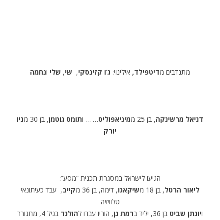
מתנדבים מ
דיטפילד,
אילינוי:
ג’ו קזינסקי
,
שי
,
שלי
ו
נחמה
דניאל מרשינקה
, בן 25 מ
מיניאפוליס
… … ו
תומס גוטמן
, בן 30 מ
ניו
יורק
הגיעו לישראל במסגרת תכנית “מסע”:
ליאור הרטל
, בן 18 מ
שיקאגו
, דימה, בן 36 מ
קייב
, עבד כעיתונאי
טלוויזיה
ו
יונתן שביט
בן 36, יליד ב
רמת גן
, הוריו עברו ל
הולנד
בגיל 4, מתגורר