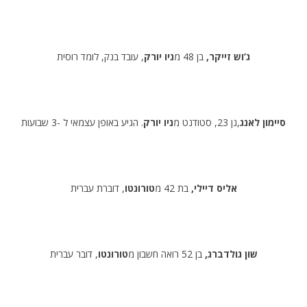
ג’וש זייקר,
בן 48 מ
ניו יורק
, עובד בנק, לומד רוסית
סיימון לאנג
,נן 23, סטודנט מ
ניו יורק
. הגיע באופן עצמאי ל -3 שבועות
אליס דיילי,
בת 42 מ
טורונטו
, דוברת עברית
שון גולדברג,
בן 52 רואה חשבון מ
טורונטו
, דובר עברית