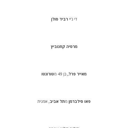
די ג’יי
רביד סולן
מרסיה קחנוביץ
מאייר פרל,
בן 49 מ
טורונטו
פאו סילברמן
מ
תל אביב
, אמנית