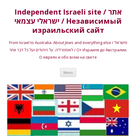
Independent Israeli site / אתר
ישראלי עצמאי / Независимый
израильский сайт
From Israel to Australia. About Jews and everything else / מישראל
לאוסטרליה. על היהודים ועל כל דבר אחר / От Израиля до Австралии.
О евреях и обо всем на свете
Skip
Menu
to
content