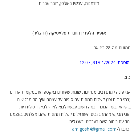
מזדמנות, עכשיו באולפן, דובר עברית
אופיר הלפרין
מחברת
פלייטיקה
(הרצליה)
תמונות מה-28 בינואר
הוספתי 31/01/2024, 12:07
.נ.ב
אני פונה למתנדבים ממדינות שונות שעוזרים באקספו או במקומות אחרים
(בתי חולים וכו’) לשלוח תמונות עם סיפור על עצמם ואיך הם מרגישים
בישראל בזמן הנוכחי וכמה חשוב עכשיו לבוא לארץ לביקור סולידריות.
אני מבקש מהמתנדבים הישראלים לשלוח תמונות שהם מצלמים בעצמם
יחד עם כיתוב השם בעברית ובאנגלית.
כתבו ל-
amigosh4@gmail.com