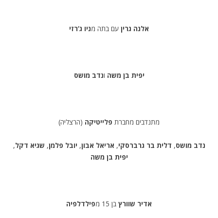
אלנה גרין
עם בתה מ
ניו ג’רזי
יפית בן משה
ו
נדב מושס
מתנדבים מחברת
פלייטיקה
(הרצליה)
נדב מושס
,
דלית בר גרברסקי
,
אריאל אבון
,
יובל פלמן
,
שגיא דקל
,
יפית בן משה
אדיר שוורץ
בן 15 מ
פילדלפיה