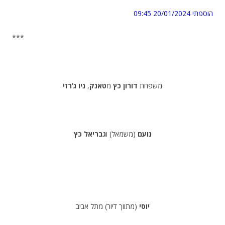
הוספתי 20/01/2024
09:45
***
משפחת
דורון כץ
מ
טאנק
,
ניו ג’רזי
נועם
(משמאל) ו
גבריאל כץ
יוסי
(מתווך דיור) מתל אביב