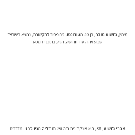
מימין,
ג’ושוע מובר
, בן 40 מ
טורונטו
, פרופסור לתקשורת, נמצא בישראל
שבוע ויהיה עוד חמישה. הגיע בתוכנית מסע
צברי ג’ושוע
, 38, היא אונקולוגית חזה ואשתו
דליה
מ
ניו ג’רזי
. מדברים