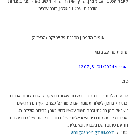
ליובל הס
, בן ,28 מ
ברן
, שוויץ, עולה חדש, 4 חדשים בערץ. עבד בעבודות
מזדמנות, עכשיו באולפן, דובר עברית
אופיר הלפרין
מחברת
פלייטיקה
(הרצליה)
תמונות מה-28 בינואר
הוספתי 31/01/2024, 12:07
.נ.ב
אני פונה למתנדבים ממדינות שונות שעוזרים באקספו או במקומות אחרים
(בתי חולים וכו’) לשלוח תמונות עם סיפור על עצמם ואיך הם מרגישים
בישראל בזמן הנוכחי וכמה חשוב עכשיו לבוא לארץ לביקור סולידריות.
אני מבקש מהמתנדבים הישראלים לשלוח תמונות שהם מצלמים בעצמם
יחד עם כיתוב השם בעברית ובאנגלית.
כתבו ל-
amigosh4@gmail.com