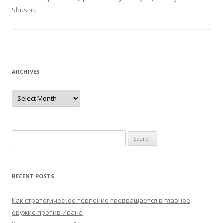
Shustin
.
ARCHIVES
Archives
Search
for:
RECENT POSTS
Как стратегическое терпение превращается в главное
оружие против Ирана