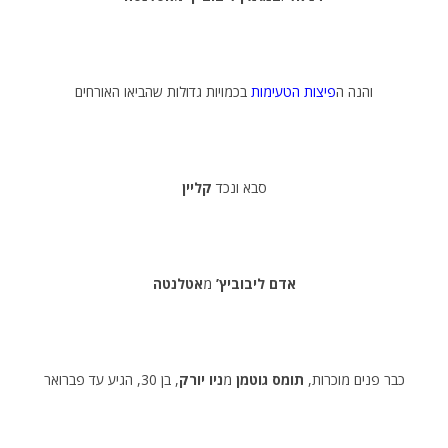
והנה ה
פיצות הטעימות
בכמויות גדולות שהביאו האורחים
סבא ונכד
קליין
אדם ליבוביץ’
מ
אטלנטה
כבר פנים מוכרות,
תומס גוטמן
מ
ניו יורק
, בן 30, הגיע עד פברואר