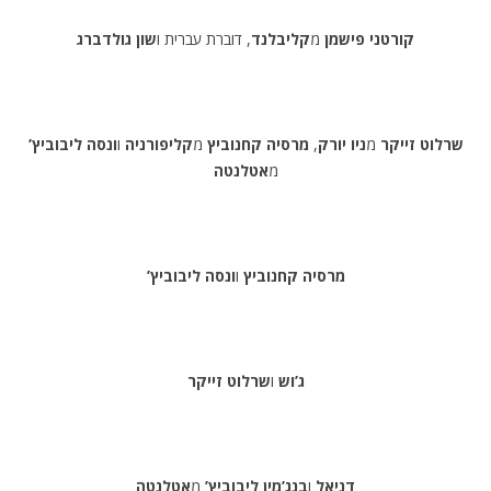
קורטני פישמן
מ
קליבלנד
, דוברת עברית ו
שון גולדברג
שרלוט זייקר
מ
ניו יורק
,
מרסיה קחנוביץ
מ
קליפורניה
ו
ונסה ליבוביץ’
מ
אטלנטה
מרסיה קחנוביץ
ו
ונסה ליבוביץ’
ג’וש
ו
שרלוט זייקר
דניאל
ו
בנג’מין ליבוביץ’
מ
אטלנטה