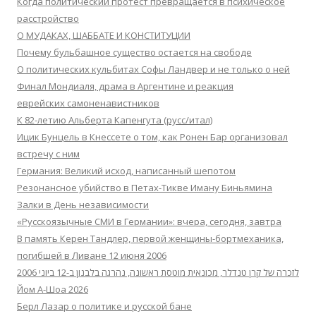
Когда политический протест превращается в психическое
расстройство
О МУДАКАХ, ШАББАТЕ И КОНСТИТУЦИИ
Почему бульбашное существо остается на свободе
О политических кульбитах Софы Ландвер и не только о ней
Финал Мондиаля, драма в Аргентине и реакция
еврейских самоненавистников
К 82-летию Альберта Капенгута (русс/итал)
Ицик Бунцель в Кнессете о том, как Ронен Бар организовал
встречу с ним
Германия: Великий исход, написанный шепотом
Резонансное убийство в Петах-Тикве Иману Биньямина
Залки в День независимости
«Русскоязычные СМИ в Германии»: вчера, сегодня, завтра
В память Керен Тандлер, первой женщины-бортмеханика,
погибшей в Ливане 12 июня 2006
לזכרה של קרן טנדלר, מכונאית מוטסת ראשונה, נהרגה בלבנון ב-12 ביוני 2006
Йом А-Шоа 2026
Берл Лазар о политике и русской бане