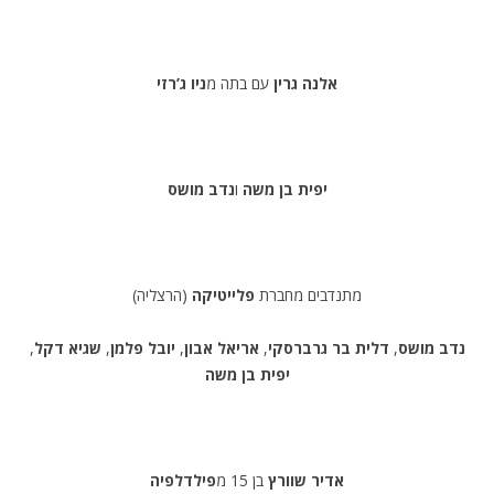
אלנה גרין
עם בתה מ
ניו ג’רזי
יפית בן משה
ו
נדב מושס
מתנדבים מחברת
פלייטיקה
(הרצליה)
נדב מושס
,
דלית בר גרברסקי
,
אריאל אבון
,
יובל פלמן
,
שגיא דקל
,
יפית בן משה
אדיר שוורץ
בן 15 מ
פילדלפיה