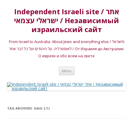
Independent Israeli site / אתר
ישראלי עצמאי / Независимый
израильский сайт
From Israel to Australia. About Jews and everything else / מישראל
לאוסטרליה. על היהודים ועל כל דבר אחר / От Израиля до Австралии.
О евреях и обо всем на свете
Skip
Menu
to
content
נדב מושס
TAG ARCHIVES: