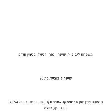
משפחת
ליבוביץ’
:
שיינה
,
ונסה
,
דניאל
,
בנימין
ו
אדם
שיינה ליבוביץ’
, בת 20
(AIPAC-מנתחת מדיניות ב) משפחת
רוזן
מ
סן פרנסיסקו
:
אמבר
ו
ג’ף
(עורכי דין),
רייצ’ל