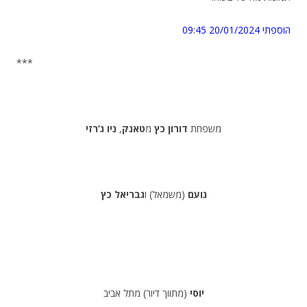
הוספתי 20/01/2024
09:45
***
משפחת
דורון כץ
מ
טאנק
,
ניו ג’רזי
נועם
(משמאל) ו
גבריאל כץ
יוסי
(מתווך דיור) מתל אביב