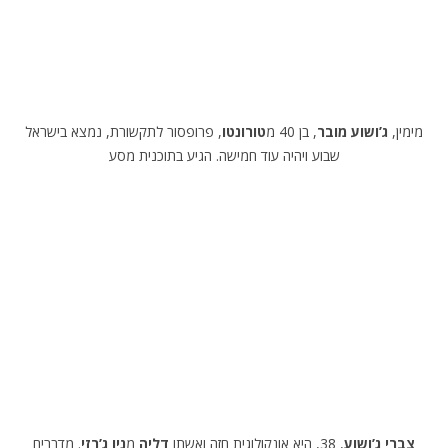
מימין,
ג’ושוע מובר
, בן 40 מ
טורונטו
, פרופסור לתקשורת, נמצא בישראל
שבוע ויהיה עוד חמישה. הגיע בתוכנית מסע
צברי ג’ושוע
, 38, היא אונקולוגית חזה ואשתו
דליה
מ
ניו ג’רזי
. מדברים