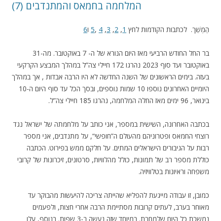
(7) המלחמה בחמאס והמתנדבים
הֶמְשֵׁך. לכתבות הקודמות לחץ
1
,
2
,
3
,
4
,
5
ו
6
בר החל החודש הרביעי מאז היום הנורא של ה- 7 באוקטובר. מה-31
באוקטובר ועד סוף 2023 נהרגו 172 חיילי צה”ל במהלך המבצע הקרקעי
בעזה. בימים הראשונים של השנה החדשה לא היו הרבה אבדות , אך במהלך
היומיים האחרונים נוספו 10 שמות נוספים, ובסך הכל עד סוף היום ה-10
בינואר, 96 ימים מאז החלה המלחמה, נהרגו 185 חיילי צה”ל.
בכתבה האחרונה, השישית במספר, אני כותב על מלחמתה של ישראל נגד
רוצחי החמאס
ופטרוניהם
מהעולם
ה”חופשי
“, על מתנדבים, אני מספר
רבות על הגיבורים הישראלים המתים. על חלקם ממש בפירוט. הכתבה
כוללת מספר רב של תמונות, כולל מהלוויות, סרטונים, זיכרונות של קרובי
משפחה וראיונות בטלוויזיה.
.
כמובן, זו עבודה מייגעת להפליא שהייתה צריכה להיעשות מהבוקר עד
מאוחר בערב, לעתים קרובות מסתיימת הרבה אחרי חצות, ולפעמים
נמשכת כל היום שלמחרת. במיוחד שזה נעשה ב-3 שפות. בנוסף, עלו