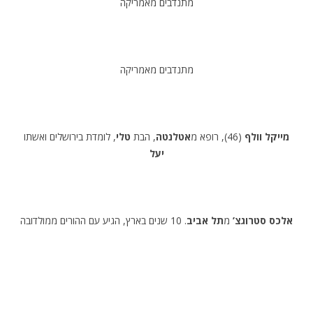
מתנדבים מאמריקה
מתנדבים מאמריקה
מייקל וולף
(46), רופא מ
אטלנטה
, הבת
טלי
, לומדת בירושלים ואשתו
יעל
אלכס סטרוגצ’
מ
תל אביב
. 10 שנים בארץ, הגיע עם ההורים ממולדובה