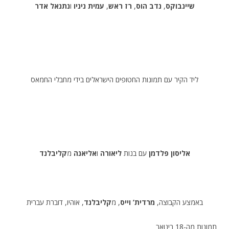
שיינבוקס
,
נדב הוס
,
רז ראש
,
עמית ניניו
ו
נתנאל אדר
ליד הקיר עם תמונות החטופים הישראלים בידי מחבלי החמאס
אליסון פלדמן
עם בנות
ליאורה
ו
אליאנה
מ
קליבלנד
באמצע הקבוצה,
מרדית’ וייס
, מ
קליבלנד
, אוהיו, דוברת עברית
תמונות מה-18 בינואר