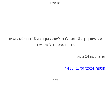
שבועיים
סם פיטמן
בן ה-18 מ
ניו ג’רזי
ו
ליאת לבון
בת ה-18 מ
מרילנד
. הגיעו
ללמוד בספטמבר למשך שנה
תמונות מה-24 בינואר
הוספתי 25/01/2024
,
14:35
***