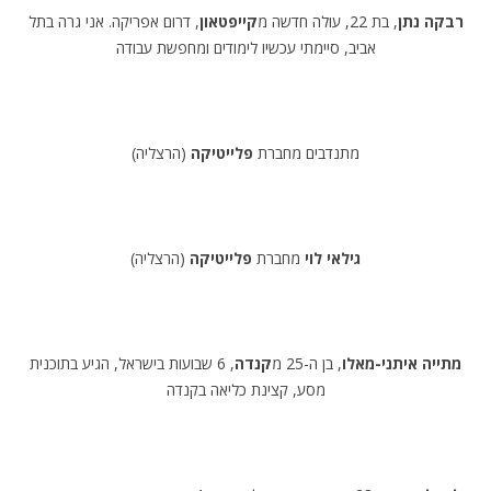
רבקה נתן
, בת 22, עולה חדשה מ
קייפטאון
, דרום אפריקה. אני גרה בתל
אביב, סיימתי עכשיו לימודים ומחפשת עבודה
מתנדבים מחברת
פלייטיקה
(הרצליה)
גילאי לוי
מחברת
פלייטיקה
(הרצליה)
מתייה איתני-מאלו
, בן ה-25 מ
קנדה
, 6 שבועות בישראל, הגיע בתוכנית
מסע, קצינת כליאה בקנדה