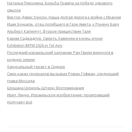
Наталья Плюснина. Борьба Трампа за победу здравого
смысла
Виктор Дэвис Хэнсон. Наша долгая дорога к войне с Ираном
Ицик Бунцель, отец погибшего в Газе Амита, к Ронену Бару
Альберт Капенгут. Второе пришествие Таля
Карим Саджадпур. Смерть Хаменеи и конец эпохи
Exhibition IMTM 2026 in Tel Aviv
Последний израильский заложник Ран Гвили вернулся в
родную землю
Ханукальный теракт в Сиднее
Смех каких генералов вызывал Роман Гофман, следующий
глава Моссада
Шошана Цуриэль-Штерн: Воспоминания
Ирит Линур. Израильское изобретение: проигравший
получает всё