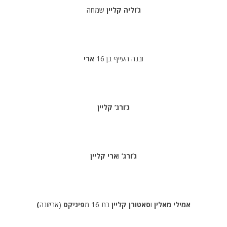
ג’וליה קליין
שמחה
ובנה העייף בן 16
ארי
ג’ורג’ קליין
ג’ורג’
ו
ארי קליין
(אמילי מאלין
ו
סאטורן קליין
בת 16 מ
פיניקס
(אריזונה