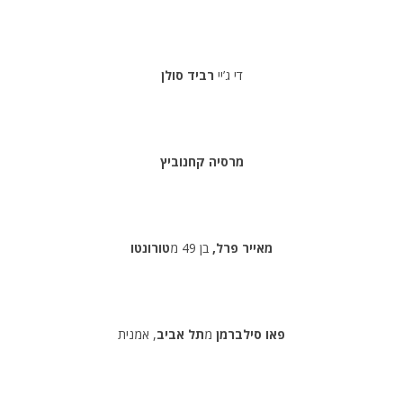
די ג’יי
רביד סולן
מרסיה קחנוביץ
מאייר פרל,
בן 49 מ
טורונטו
פאו סילברמן
מ
תל אביב
, אמנית