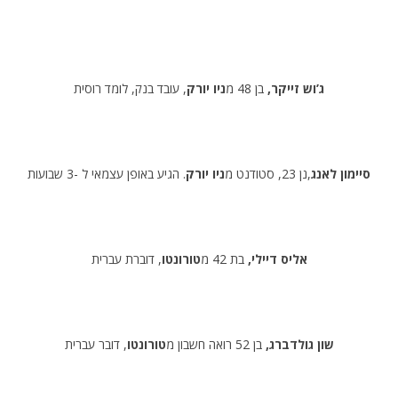
ג’וש זייקר,
בן 48 מ
ניו יורק
, עובד בנק, לומד רוסית
סיימון לאנג
,נן 23, סטודנט מ
ניו יורק
. הגיע באופן עצמאי ל -3 שבועות
אליס דיילי,
בת 42 מ
טורונטו
, דוברת עברית
שון גולדברג,
בן 52 רואה חשבון מ
טורונטו
, דובר עברית