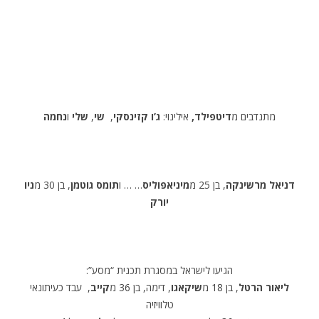
מתנדבים מ
דיטפילד,
אילינוי:
ג’ו קזינסקי
,
שי
,
שלי
ו
נחמה
דניאל מרשינקה
, בן 25 מ
מיניאפוליס
… … ו
תומס גוטמן
, בן 30 מ
ניו
יורק
הגיעו לישראל במסגרת תכנית “מסע”:
ליאור הרטל
, בן 18 מ
שיקאגו
, דימה, בן 36 מ
קייב
, עבד כעיתונאי
טלוויזיה