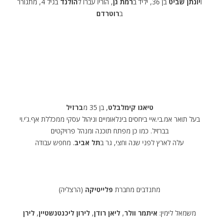
ו
יונתן שביט
בן 36, יליד ב
רמת גן
, הוריו עברו ל
הולנד
בגיל 4, מתגורר
ב
רוטרדם
.
טיאגו קימלבלט
, בן 35 מ
ברזיל
בעל תואר אמ.בי.איי ביחסים בינלאומיים וניהול עסקי ממכללת אף.ג’י.וי
בברזיל. כמו כן מפתח תוכנה ומנהל פרויקטים
עלה לארץ לפני שנה וחצי, גר ב
תל אביב
. מחפש עבודה
מתנדבים מחברת
פלייטיקה
(הרצליה)
משמאל לימין:
איתמר וולר
,
ליאן רודן
,
לירון ליכנטנשטיין
,
לירן