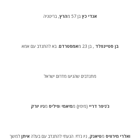
אנדי כץ
בן 57 מ
הרץ
, בריטניה
בן סטיינפלד
, בן 23 מ
אמסטרדם
. בא להתנדב עם אמא
מתנדבים שהגיעו מדרום ישראל
ג’ניפר דריי
(מימין) מ
מיאמי
ו
פיליס
מ
ניו יורק
ואלרי מירוויס
מ
טיאנק
, ניו ג’רזי. הגעתי להתנדב עם בעלה
איתן
למשך