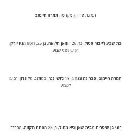
תמונת פרידה. מקדימה
תמרה חיימוב
בת שבע לייבור סטול
, בת 26 ו
יוהאן חלואה
, בן 25, רופא מ
ניו יורק
.
הגיעו לפני שבוע
תמרה חיימוב
,
סברינה
ובנה בן 19
ג’ושי נגר,
סטודנט מ
לונדון
. הגיעו
לשבוע
רוני בן שיטרית
מ
בית שאן
ו
גיא מתול
, בן 28 מ
פתח תקווה
, מתנדבי