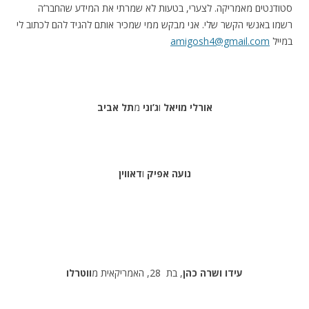
סטודנטים מאמריקה. לצערי, בטעות לא שמרתי את המידע שהחבר’ה
רשמו באנשי הקשר שלי. אני מבקש ממי שמכיר אותם להגיד להם לכתוב לי
במייל
amigosh4@gmail.com
אורלי מויאל
ו
ג’וני
מ
תל אביב
נועה
אפיק
ו
דאווין
עידו ושרה כהן
, בת 28, האמריקאית מ
ווטרלו