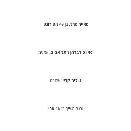
מאייר פרל,
בן 49 מ
טורונטו
פאו סילברמן
מ
תל אביב
, אמנית
ג’וליה קליין
שמחה
ובנה העייף בן 16
ארי