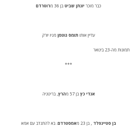
כבר מוכר
יונתן שביט
בן 36 מ
רוטרדם
עדיין אותו
תומס גוטמן
מניו יורק
תמונות מה-23 בינואר
***
אנדי כץ
בן 57 מ
הרץ
, בריטניה
בן סטיינפלד
, בן 23 מ
אמסטרדם
. בא להתנדב עם אמא