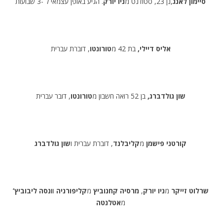
סיימון לאנג
,נן 23, סטודנט מ
ניו יורק
. הגיע באופן עצמאי ל -3 שבועות
אליס דיילי,
בת 42 מ
טורונטו
, דוברת עברית
שון גולדברג,
בן 52 רואה חשבון מ
טורונטו
, דובר עברית
קורטני פישמן
מ
קליבלנד
, דוברת עברית ו
שון גולדברג
שרלוט זייקר
מ
ניו יורק
,
מרסיה קחנוביץ
מ
קליפורניה
ו
ונסה ליבוביץ’
מ
אטלנטה