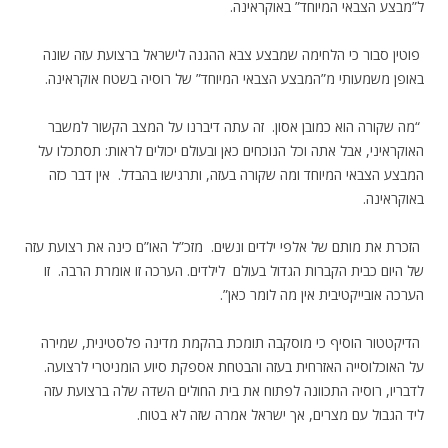
ל”מבצע הצבאי המיוחד” באוקראינה.
פוטין סבור כי הלחימה שמבצע צבא ההגנה לישראל ברצועת עזה שונה
באופן משמעותי מ”המבצע הצבאי המיוחד” של רוסיה בשטח אוקראינה.
“מה שקורה הוא כמובן אסון. זה עתה דיברנו על המצב הקשור למשבר
האוקראיני, אבל אתה וכל הנוכחים כאן ובעולם יכולים לראות: תסתכלו על
המבצע הצבאי המיוחד ומה שקורה בעזה, ותרגישו בהבדל. אין דבר כזה
באוקראינה.
הזכרת את מותם של אלפי ילדים ונשים. מזכ”ל האו”ם כינה את רצועת עזה
של היום כבית הקברות הגדול בעולם לילדים. הערכה זו אומרת הרבה. זו
הערכה אובייקטיבית אין מה לומר כאן”.
הדיקטטור הוסיף כי מוסקבה תומכת בהקמת מדינה פלסטינית, שמירה
על האוכלוסייה האזרחית בעזה והבטחת אספקת סיוע הומניטרי לרצועה.
לדבריו, רוסיה התכוונה לפתוח את בית החולים השדה שלה ברצועת עזה
ליד הגבול עם מצרים, אך ישראל אמרה שזה לא בטוח.