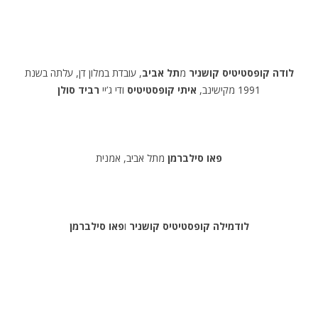
לודה קופסטיטיס קושניר
מ
תל אביב
, עובדת במלון דן, עלתה בשנת
1991 מקישינב,
איתי קופסטיטיס
ודי ג’יי
רביד סולן
פאו סילברמן
מתל אביב, אמנית
לודמילה קופסטיטיס קושניר
ו
פאו סילברמן