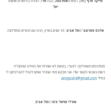
מייקל וולף
(46), רופא מ
אטלנטה
, הבת
טלי
, לומדת בירושלים ואשתו
יעל
אלכס סטרוגצ’
מ
תל אביב
. 10 שנים בארץ, הגיע עם ההורים ממולדובה
סטודנטים מאמריקה. לצערי, בטעות לא שמרתי את המידע שהחבר’ה
רשמו באנשי הקשר שלי. אני מבקש ממי שמכיר אותם להגיד להם לכתוב לי
במייל
amigosh4@gmail.com
אורלי מויאל
ו
ג’וני
מ
תל אביב