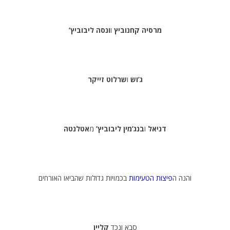
מרסיה קחנוביץ
ו
ונסה ליבוביץ’
ג’וש
ו
שרלוט זייקר
דניאל
ו
בנג’מין ליבוביץ’
מ
אטלנטה
והנה ה
פיצות הטעימות
בכמויות גדולות שהביאו האורחים
סבא ונכד
קליין