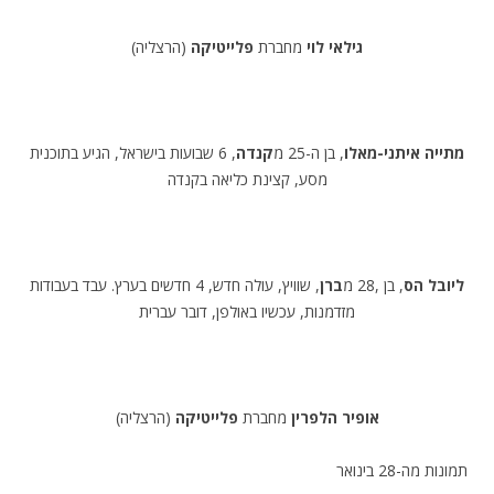
גילאי לוי
מחברת
פלייטיקה
(הרצליה)
מתייה איתני-מאלו
, בן ה-25 מ
קנדה
, 6 שבועות בישראל, הגיע בתוכנית
מסע, קצינת כליאה בקנדה
ליובל הס
, בן ,28 מ
ברן
, שוויץ, עולה חדש, 4 חדשים בערץ. עבד בעבודות
מזדמנות, עכשיו באולפן, דובר עברית
אופיר הלפרין
מחברת
פלייטיקה
(הרצליה)
תמונות מה-28 בינואר