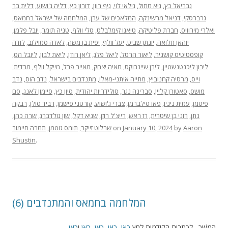
גבריאל כץ
,
גיא מתול
,
גילאי לוי
,
גיף רוזן
,
דורון כץ
,
דליה ג'ושוע
,
דלית בר
גרברסקי
,
דניאל מרשינקה
,
המלאכים של ערן
,
המלחמה של ישראל בחמאס
,
ואלרי מירוויס
,
חברת פליטיקה
,
טיאגו קימלבלט
,
טלי וולף
,
טניה תומר
,
יובל פלמן
,
יוהאן חלואה
,
יונתן שביט
,
יעל וולף
,
יפית בן משה
,
לאדה סמוילוב
,
לודה
קופסטיטיס קושניר
,
ליאור הרטל
,
ליאל פלג
,
ליאן רודן
,
ליאת לבון
,
ליובל הס
,
לירון ליכנטנשטיין
,
לירן שיינבוקס
,
מאיה יצחק
,
מאייר פרל
,
מייקל וולף
,
מרדית'
וייס
,
מרסיה קחנוביץ
,
מתייה איתני-מאלו
,
מתנדבים בישראל
,
נדב הוס
,
נדב
מושס
,
סאטורן קליין
,
סברינה נגר
,
סולידריות יהודית
,
סיון כץ
,
סיימון לאנג
,
סם
פיטמן
,
עמית ניניו
,
פאו סילברמן
,
צברי ג'ושוע
,
קורטני פישמן
,
רביד סולן
,
רבקה
נתן
,
רוני בן שיטרית
,
רז ראש
,
רייצ'ל רוזן
,
שגיא דקל
,
שון גולדברג
,
שרה כהן
,
Aaron
by
January 10, 2024
on
שרלוט זייקר
,
תומס גוטמן
,
תמרה חיימוב
Shustin
.
(6) המלחמה בחמאס והמתנדבים
הֶמְשֵׁך. לכתבות הקודמות לחץ
כאן
,
כאן
,
כאן
,
כאן
ו
כאן