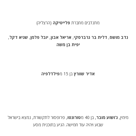
מתנדבים מחברת
פלייטיקה
(הרצליה)
נדב מושס
,
דלית בר גרברסקי
,
אריאל אבון
,
יובל פלמן
,
שגיא דקל
,
יפית בן משה
אדיר שוורץ
בן 15 מ
פילדלפיה
מימין,
ג’ושוע מובר
, בן 40 מ
טורונטו
, פרופסור לתקשורת, נמצא בישראל
שבוע ויהיה עוד חמישה. הגיע בתוכנית מסע