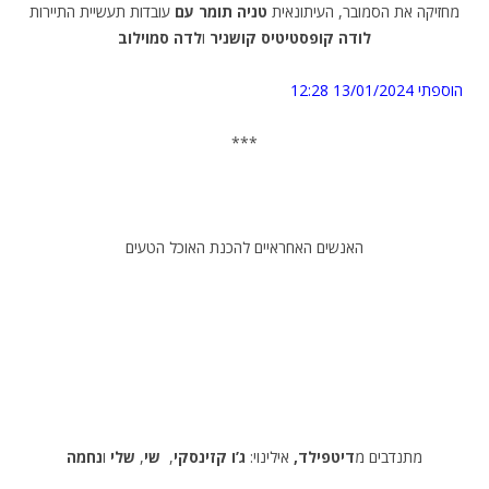
מחזיקה את הסמובר, העיתונאית
טניה תומר עם
עובדות תעשיית התיירות
לודה קופסטיטיס קושניר
ו
לדה סמוילוב
הוספתי 13/01/2024 12:28
***
האנשים האחראיים להכנת האוכל הטעים
מתנדבים מ
דיטפילד,
אילינוי:
ג’ו קזינסקי
,
שי
,
שלי
ו
נחמה