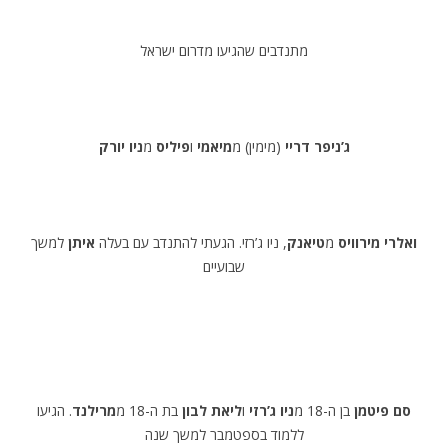
מתנדבים שהגיעו מדרום ישראל
ג’ניפר דריי
(מימין) מ
מיאמי
ו
פיליס
מ
ניו יורק
ואלרי מירוויס
מ
טיאנק
, ניו ג’רזי. הגעתי להתנדב עם בעלה
איתן
למשך
שבועיים
סם פיטמן
בן ה-18 מ
ניו ג’רזי
ו
ליאת לבון
בת ה-18 מ
מרילנד
. הגיעו
ללמוד בספטמבר למשך שנה