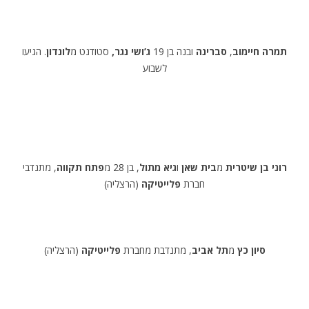
תמרה חיימוב
,
סברינה
ובנה בן 19
ג’ושי נגר,
סטודנט מ
לונדון
. הגיעו
לשבוע
רוני בן שיטרית
מ
בית שאן
ו
גיא מתול
, בן 28 מ
פתח תקווה
, מתנדבי
חברת
פלייטיקה
(הרצליה)
סיון כץ
מ
תל אביב
, מתנדבת מחברת
פלייטיקה
(הרצליה)