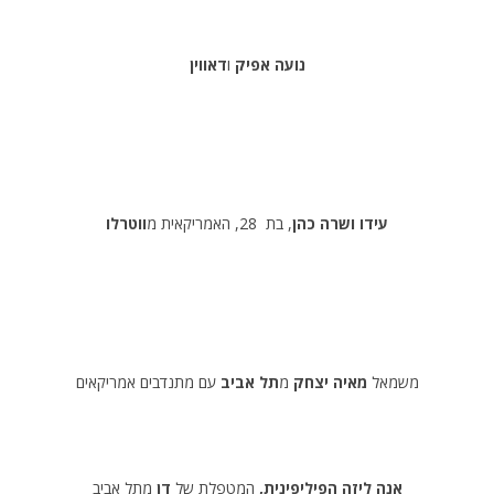
נועה
אפיק
ו
דאווין
עידו ושרה כהן
, בת 28, האמריקאית מ
ווטרלו
משמאל
מאיה יצחק
מ
תל אביב
עם מתנדבים אמריקאים
אנה ליזה הפיליפינית,
המטפלת של
דן
מתל אביב