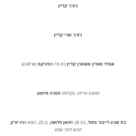
ג’ורג’ קליין
ג’ורג’
ו
ארי קליין
(אמילי מאלין
ו
סאטורן קליין
בת 16 מ
פיניקס
(אריזונה
תמונת פרידה. מקדימה
תמרה חיימוב
בת שבע לייבור סטול
, בת 26 ו
יוהאן חלואה
, בן 25, רופא מ
ניו יורק
.
הגיעו לפני שבוע