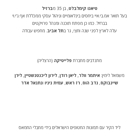
טיאגו קימלבלט
, בן 35 מ
ברזיל
בעל תואר אמ.בי.איי ביחסים בינלאומיים וניהול עסקי ממכללת אף.ג’י.וי
בברזיל. כמו כן מפתח תוכנה ומנהל פרויקטים
עלה לארץ לפני שנה וחצי, גר ב
תל אביב
. מחפש עבודה
מתנדבים מחברת
פלייטיקה
(הרצליה)
משמאל לימין:
איתמר וולר
,
ליאן רודן
,
לירון ליכנטנשטיין
,
לירן
שיינבוקס
,
נדב הוס
,
רז ראש
,
עמית ניניו
ו
נתנאל אדר
ליד הקיר עם תמונות החטופים הישראלים בידי מחבלי החמאס