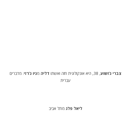
צברי ג’ושוע
, 38, היא אונקולוגית חזה ואשתו
דליה
מ
ניו ג’רזי
. מדברים
עברית
ליאל פלג
מתל אביב