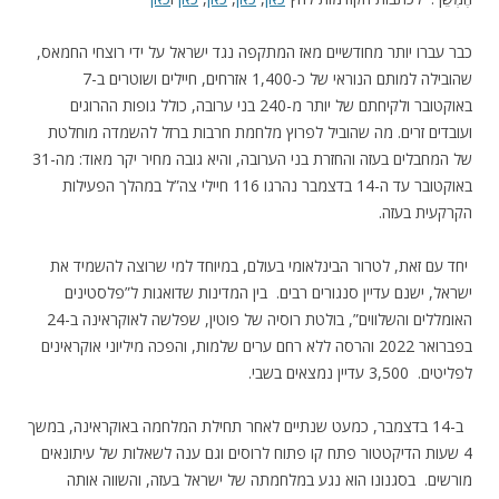
כבר עברו יותר מחודשיים מאז המתקפה נגד ישראל על ידי רוצחי החמאס,
שהובילה למותם הנוראי של כ-1,400 אזרחים, חיילים ושוטרים ב-7
באוקטובר ולקיחתם של יותר מ-240 בני ערובה, כולל גופות ההרוגים
ועובדים זרים. מה שהוביל לפרוץ מלחמת חרבות ברזל להשמדה מוחלטת
של המחבלים בעזה והחזרת בני הערובה, והיא גובה מחיר יקר מאוד: מה-31
באוקטובר עד ה-14 בדצמבר נהרגו 116 חיילי צה”ל במהלך הפעילות
הקרקעית בעזה.
יחד עם זאת, לטרור הבינלאומי בעולם, במיוחד למי שרוצה להשמיד את
ישראל, ישנם עדיין סנגורים רבים. בין המדינות שדואגות ל”פלסטינים
האומללים והשלווים”, בולטת רוסיה של פוטין, שפלשה לאוקראינה ב-24
בפברואר 2022 והרסה ללא רחם ערים שלמות, והפכה מיליוני אוקראינים
לפליטים. 3,500 עדיין נמצאים בשבי.
ב-14 בדצמבר, כמעט שנתיים לאחר תחילת המלחמה באוקראינה, במשך
4 שעות הדיקטטור פתח קו פתוח לרוסים וגם ענה לשאלות של עיתונאים
מורשים. בסגנונו הוא נגע במלחמתה של ישראל בעזה, והשווה אותה