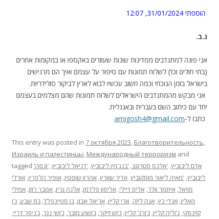
הוספתי 31/01/2024, 12:07
.נ.ב
אני פונה למתנדבים ממדינות שונות שעוזרים באקספו או במקומות אחרים
(בתי חולים וכו’) לשלוח תמונות עם סיפור על עצמם ואיך הם מרגישים
בישראל בזמן הנוכחי וכמה חשוב עכשיו לבוא לארץ לביקור סולידריות.
אני מבקש מהמתנדבים הישראלים לשלוח תמונות שהם מצלמים בעצמם
יחד עם כיתוב השם בעברית ובאנגלית.
כתבו ל-
amigosh4@gmail.com
This entry was posted in
7 октября 2023
,
Благотворительность
,
Израиль и палестинцы
,
Международный терроризм
and
'אדם ליבוביץ
,
'אלכס סטרוגצ
,
'בנג'מין ליבוביץ
,
'דניאל ליבוביץ
,
'ונסה
tagged
ליבוביץ
,
'מאיה ליאור מוסקוביץ
,
אדיר שוורץ
,
אהרון שוסטין
,
אופיר הלפרין
,
אורלי
מויאל
,
איתמר וולר
,
אליס דיילי
,
אליסון פלדמן
,
אלנה גרין
,
אמבר רוזן
,
אמילי
מאלין
,
אנדי כץ
,
אנה ליזה
,
ארי קליין
,
אריאל אבון
,
בן סטיינפלד
,
בת שבע
,
ג'ו
קזינסקי
,
ג'וליה קליין
,
ג'ורג' קליין
,
ג'וש זייקר
,
ג'ושוע מובר
,
ג'ושי נגר
,
ג'ניפר דריי
,