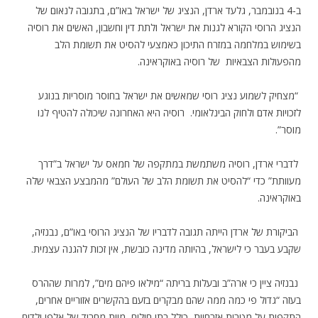
ב-4 בנובמבר, גלעד ארדן, הנציג של ישראל באו”ם, בתגובה לנאום של
הנציג הרוסי הקורא לגנות את ישראל ולתת דין וחשבון, האשים את רוסיה
בשימוש במלחמה במזרח התיכון כאמצעי להסיט את תשומת הלב
מהפעולות הצבאיות של רוסיה באוקראינה.
“מצחיק לשמוע נציג רוסי שמאשים את ישראל בחוסר מוסריות בנוגע
לזכויות אדם ולחוק הבינלאומי. רוסיה היא האחרונה שיכולה להטיף לנו
מוסר”.
לדברי ארדן, רוסיה משתמשת במתקפה של חמאס על ישראל ב”דרך
מעוותת” כדי “להסיט את תשומת הלב של העולם” מהמבצע הצבאי שלה
באוקראינה.
הביקורת של ארדן הייתה תגובה לדבריו של הנציג הרוסי באו”ם, נבנזיה,
שקבע בעבר כי לישראל, בהיותה מדינה כובשת, אין זכות להגנה עצמית.
נבנזיה ציין כי ארה”ב ובעלות בריתה “מילאו פיהם מים”, למרות שההרס
בעזה “גדול פי כמה ממה שהם מבקרים בזעם בהקשרים אזוריים אחרים,
התקפות על מטרות אזרחיות, כולל בתי חולים, מוות מחריד של אלפי ילדים