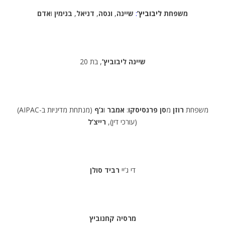
משפחת
ליבוביץ’
:
שיינה
,
ונסה
,
דניאל
,
בנימין
ו
אדם
שיינה ליבוביץ’
, בת 20
(AIPAC-מנתחת מדיניות ב) משפחת
רוזן
מ
סן פרנסיסקו
:
אמבר
ו
ג’ף
(עורכי דין),
רייצ’ל
די ג’יי
רביד סולן
מרסיה קחנוביץ