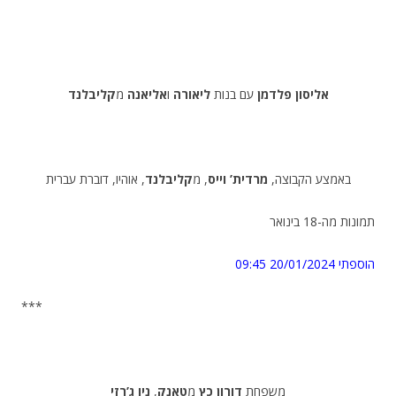
אליסון פלדמן
עם בנות
ליאורה
ו
אליאנה
מ
קליבלנד
באמצע הקבוצה,
מרדית’ וייס
, מ
קליבלנד
, אוהיו, דוברת עברית
תמונות מה-18 בינואר
הוספתי 20/01/2024
09:45
***
משפחת
דורון כץ
מ
טאנק
,
ניו ג’רזי