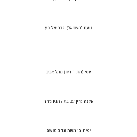
נועם
(משמאל) ו
גבריאל כץ
יוסי
(מתווך דיור) מתל אביב
אלנה גרין
עם בתה מ
ניו ג’רזי
יפית בן משה
ו
נדב מושס