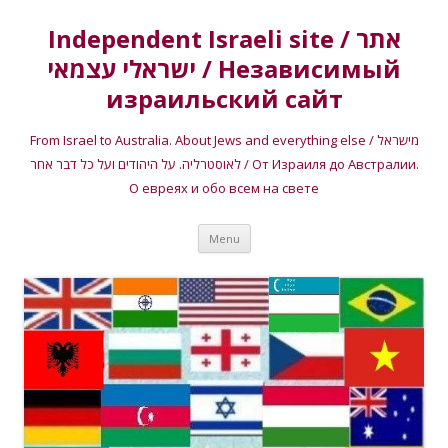
Independent Israeli site / אתר
ישראלי עצמאי / Независимый
израильский сайт
From Israel to Australia. About Jews and everything else / מישראל
לאוסטרליה. על היהודים ועל כל דבר אחר / От Израиля до Австралии.
О евреях и обо всем на свете
Skip
Menu
to
content