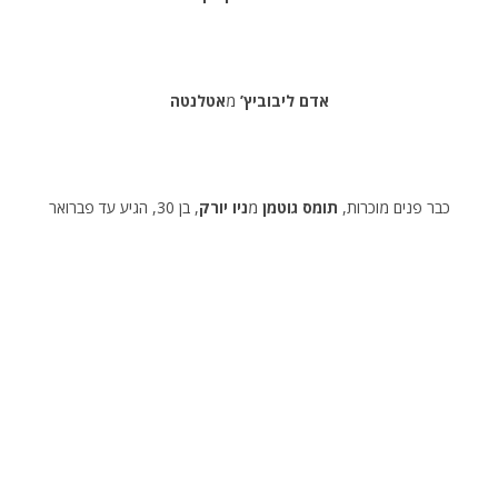
אדם ליבוביץ’
מ
אטלנטה
כבר פנים מוכרות,
תומס גוטמן
מ
ניו יורק
, בן 30, הגיע עד פברואר