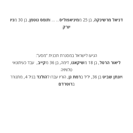
דניאל מרשינקה
, בן 25 מ
מיניאפוליס
… … ו
תומס גוטמן
, בן 30 מ
ניו
יורק
הגיעו לישראל במסגרת תכנית “מסע”:
ליאור הרטל
, בן 18 מ
שיקאגו
, דימה, בן 36 מ
קייב
, עבד כעיתונאי
טלוויזיה
ו
יונתן שביט
בן 36, יליד ב
רמת גן
, הוריו עברו ל
הולנד
בגיל 4, מתגורר
ב
רוטרדם
.