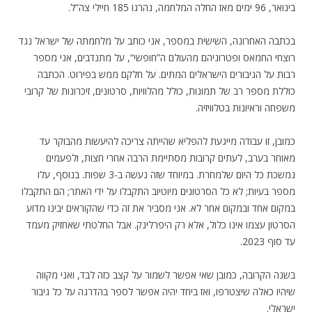
בינואר, 96 ימים מאז החלה המלחמה, נהרגו 185 חיילי צה”ל.
בכתבה האחרונה, השישית במספר, אני כותב על מלחמתה של ישראל נגד
רוצחי החמאס
ופטרוניהם
מהעולם
ה”חופשי
“, על מתנדבים, אני מספר
רבות על הגיבורים הישראלים המתים. על חלקם ממש בפירוט. הכתבה
כוללת מספר רב של תמונות, כולל מהלוויות, סרטונים, זיכרונות של קרובי
משפחה וראיונות בטלוויזיה.
.
כמובן, זו עבודה מייגעת להפליא שהייתה צריכה להיעשות מהבוקר עד
מאוחר בערב, לעתים קרובות מסתיימת הרבה אחרי חצות, ולפעמים
נמשכת כל היום שלמחרת. במיוחד שזה נעשה ב-3 שפות. בנוסף, עלו
מספר בעיות; לא כל הסרטונים מיוטיוב התקבלו על ידי האתר; הם התקבלו
במקום אחד ובמקום אחר לא. אני מסביר את זה כדי
שהקוראים
יבינו מדוע
הסרטון עצמו אינו כלול, אלא רק היפרלינק. אבל החלטתי שאחזיק מעמד
עד סוף 2023.
.
בשנה הקרובה, כמובן שאי אפשר לשמור על קצב כזה לבד, ואני מקווה
שיהיו כאלה שיצטרפו, ואז ביחד יהיה אפשר לספר בהדרגה על כל גיבור
ישראלי.