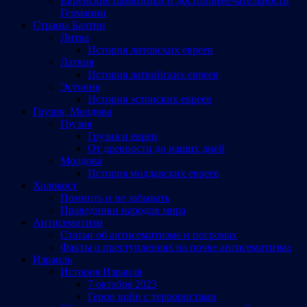
Еврейские памятники и достопримечательности
Германии
Страны Балтии
Литва
История литовских евреев
Латвия
История латвийских евреев
Эстония
История эстонских евреев
Грузия, Молдова
Грузия
Грузия и евреи
От древности до наших дней
Молдова
История молдавских евреев
Холокост
Помнить и не забывать
Праведники народов мира
Антисемитизм
Статьи об антисемитизме и погромах
Факты о преступлениях на почве антисемитизма
Израиль
История Израиля
7 октября 2023
Герои войн с террористами