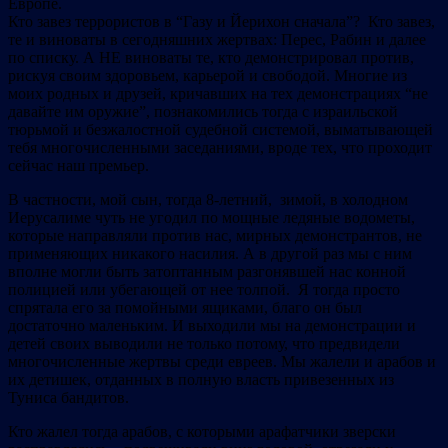
Европе.
Кто завез террористов в “Газу и Йерихон сначала”? Кто завез,
те и виноваты в сегодняшних жертвах: Перес, Рабин и далее
по списку. А НЕ виноваты те, кто демонстрировал против,
рискуя своим здоровьем, карьерой и свободой. Многие из
моих родных и друзей, кричавших на тех демонстрациях “не
давайте им оружие”, познакомились тогда с израильской
тюрьмой и безжалостной судебной системой, выматывающей
тебя многочисленными заседаниями, вроде тех, что проходит
сейчас наш премьер.
В частности, мой сын, тогда 8-летний, зимой, в холодном
Иерусалиме чуть не угодил по мощные ледяные водометы,
которые направляли против нас, мирных демонстрантов, не
применяющих никакого насилия. А в другой раз мы с ним
вполне могли быть затоптанным разгонявшей нас конной
полицией или убегающей от нее толпой. Я тогда просто
спрятала его за помойными ящиками, благо он был
достаточно маленьким. И выходили мы на демонстрации и
детей своих выводили не только потому, что предвидели
многочисленные жертвы среди евреев. Мы жалели и арабов и
их детишек, отданных в полную власть привезенных из
Туниса бандитов.
Кто жалел тогда арабов, с которыми арафатчики зверски