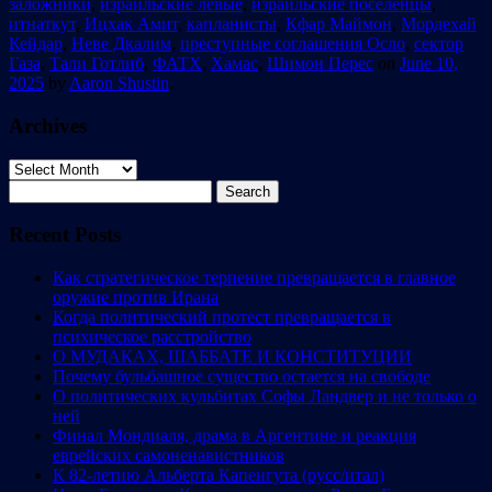
заложники
,
израильские левые
,
израильские поселенцы
,
итнаткут
,
Ицхак Амит
,
капланисты
,
Кфар Маймон
,
Мордехай
Кейдар
,
Неве Дкалим
,
преступные соглашения Осло
,
сектор
Газа
,
Тали Готлиб
,
ФАТХ
,
Хамас
,
Шимон Перес
on
June 10,
2025
by
Aaron Shustin
.
Archives
Archives
Search
for:
Recent Posts
Как стратегическое терпение превращается в главное
оружие против Ирана
Когда политический протест превращается в
психическое расстройство
О МУДАКАХ, ШАББАТЕ И КОНСТИТУЦИИ
Почему бульбашное существо остается на свободе
О политических кульбитах Софы Ландвер и не только о
ней
Финал Мондиаля, драма в Аргентине и реакция
еврейских самоненавистников
К 82-летию Альберта Капенгута (русс/итал)