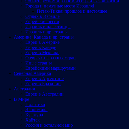
Об интересном и разном из израильской жизни
Города и памятные места Израиляl
Петах-Тиква: прошлое и настоящее
Отдых в Израиле
Еврейские песни
Израиль и палестинцы
Израиль и др. страны
Америка, Канада и др. страны
Евреи в Америке
Евреи в Канаде
Евреи в Мексике
О евреях из разных стран
Иные страны
Еврейскими маршрутами
Северная Америка
Евреи в Аргентине
Евреи в Бразилии
Австралия
Евреи в Австралии
В Мире
Политика
Экономика
Культура
Хайтек
Россия и остальной мир