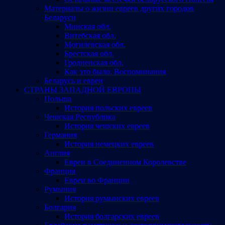
Материалы о жизни евреев других городов
Беларуси
Минская обл.
Витебская обл.
Могилевская обл.
Брестская обл.
Гродненская обл.
Как это было. Воспоминания
Беларусь и евреи
СТРАНЫ ЗАПАДНОЙ ЕВРОПЫ
Польша
История польских евреев
Чешская Республика
История чешских евреев
Германия
История немецких евреев
Англия
Евреи в Соединенном Королевстве
Франция
Евреи во Франции
Румыния
История румынских евреев
Болгария
История болгарских евреев