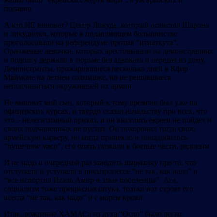
подавно.
А кто НЕ виноват? Центр Ликуда, который освистал Шарона
и ликудники, которые в подавляющем большинстве
проголосовали на референдуме против “итнаткута”.
Оранжевые девочки, которых арестовывали на демонстрациях
и подолгу держали в тюрьме без адвоката и передач из дому.
Демонстранты, прожарившиеся несколько дней в Кфар
Маймоне на летнем солнышке, но не решившиеся
неподчиниться окружившей их армии.
Не виноват мой сын, который к тому времени был уже на
офицерских курсах, и твердо сказал начальству при всех, что
это – нелегитимный приказ, и он выселять евреев не пойдет и
своих подчиненных не пустит. Он похоронил тогда свою
армейскую карьеру, но когда припекло и понадобилось
“пушечное мясо”, его опять позвали в боевые части, рядовым.
И не надо в очередной раз заводить шарманку про то, что
отступали и уступали в письпроцессе “не так, как надо” и
“все испортил Игаль Амир и злые поселенцы”. Ага,
социализм тоже прекрасная штука, только вот строят его
всегда “не так, как надо” и с морем крови.
Итак, рождение ХАМАСа из духа “Осло” было легко