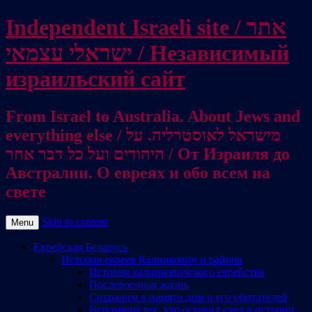
Independent Israeli site / אתר
ישראלי עצמאי / Независимый
израильский сайт
From Israel to Australia. About Jews and
everything else / מישראל לאוסטרליה. על
היהודים ועל כל דבר אחר / От Израиля до
Австралии. О евреях и обо всем на
свете
Skip to content
Menu
Еврейская Беларусь
История евреев Калинкович и района
История калинковичского еврейства
Послевоенная жизнь
Сохраним в памяти дом и его обитателей
Вспомним тех, кто оставил след в истории