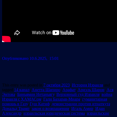
Опубликовано 10.6.2025, 15:01
This entry was posted in
7 октября 2023
,
История Израиля
and
tagged
14 канал
,
Анетта Шапиро
,
Арафат
,
Ариэль Шарон
,
Ася
Энтова
,
Биньямин Нетаньягу
,
Верховный суд Израиля
,
война
Израиля с ХАМАСом
,
Гали Бахарав-Миара
,
гуманитарная
помощь в Газу
,
Гуш Катиф
,
демонстрации против итнаткута
,
Дональд Трамп
,
закон о возвращении
,
Игаль Амир
,
Идан
Александр
,
израильская юридическая система
,
израильские