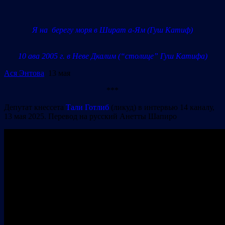
Я на берегу моря в Шират а-Ям (Гуш Катиф)
10 ава 2005 г. в Неве Дкалим (“столице” Гуш Катифа)
Ася Энтова
13 мая
***
Депутат кнессета
Тали Готлиб
(ликуд) в интервью 14 каналу,
13 мая 2025. Перевод на русский Анетты Шапиро