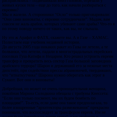
расправлялись – подвешивали вниз головой, отрезали у
живых куски тела – еще до того, как начали разбираться с
евреями?
Мы и жалели. А сторонники “Осло” только приговаривали:
“Они сами виноваты, с евреями сотрудничали”. Мадам, вам
совсем не жаль арабов, которых убивают сами арабы? Что-то я
по этому поводу ничего от таких, как вы, не слыхала.
Ну это ж Арафат и ФАТХ, скажете вы. А в Газе – ХАМАС.
Полистаем еще учебник недавней истории.
До августа 2005 года никаких ракет из Газы не летело, а те
болванки, что летели, падали в многострадальных еврейских
поселках Гуш-Катифа и Нецарим. Кто решил устроить евреям
трансфер и превратить весь сектор Газа большой заповедник
арабского террора? Шарон и державший его за нежные места
дипстейт, при содействии прессы абрамовичей, твердивших,
что “итнаткутчика” Шарона нужно оберегать как этрог в
Суккот. Вот они и виноваты!
Добрейшая, но может не очень проницательная женщина,
покойная Марина Солодкина обещала с трибуны Кнессета:
“Если они только посмеют, мы их будем бомбить по
площадям!”. То-есть, если даже она такое предполагала, то
более изощренные “архитекторы размежевания” прекрасно
понимали, что воспоследует за трансфером евреев. Им не
жалко было “еврейских жертв мира”, а уж арабских и