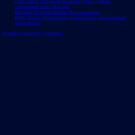
Смех каких генералов вызывал Роман Гофман,
следующий глава Моссада
Шошана Цуриэль-Штерн: Воспоминания
Ирит Линур. Израильское изобретение: проигравший
получает всё
Proudly powered by WordPress