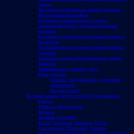
города
Интересные материалы наших земляков
Воспоминания земляков
История калинковичского спорта
Знаменитые евреи с калинковичскими
корнями
Вспомним трагически погибших евреев и
белорусов
Поздравления по случаю знаменательных
событий
Еврейская жизнь в Калинковичах сейчас
Озаричи
Информация к старому сайту
Ваши письма
Отзывы, предложения, уточнения,
дополнения
Кто кого ищет
История евреев других городов Гомельщины
Гомель
Речица и Василевичи
Мозырь
Жлобин и Рогачев
Ельск, Петриков, Наровля, Туров
Светлогорск (Шатилки), Паричи
Остальные местечки белорусского Полесья