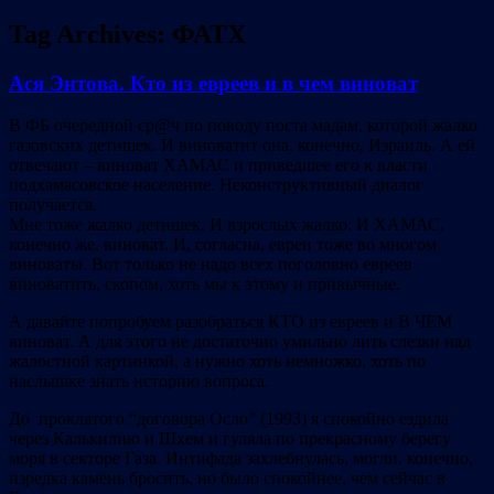
Tag Archives:
ФАТХ
Ася Энтова. Кто из евреев и в чем виноват
В ФБ очередной ср@ч по поводу поста мадам, которой жалко
газовских детишек. И виноватит она, конечно, Израиль. А ей
отвечают – виноват ХАМАС и приведшее его к власти
подхамасовское население. Неконструктивный диалог
получается.
Мне тоже жалко детишек. И взрослых жалко. И ХАМАС,
конечно же, виноват. И, согласна, евреи тоже во многом
виноваты. Вот только не надо всех поголовно евреев
виноватить, скопом, хоть мы к этому и привычные.
А давайте попробуем разобраться КТО из евреев и В ЧЕМ
виноват. А для этого не достаточно умильно лить слезки над
жалостной картинкой, а нужно хоть немножко, хоть по
наслышке знать историю вопроса.
До проклятого “договора Осло” (1993) я спокойно ездила
через Калькилию и Шхем и гуляла по прекрасному берегу
моря в секторе Газа. Интифада захлебнулась, могли, конечно,
изредка камень бросить, но было спокойнее, чем сейчас в