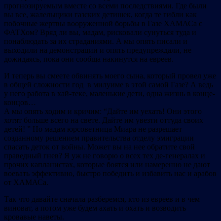
прогнозируемым вместе со всеми последствиями. Где были
вы все, жалельщики газских детишек, когда те гибли как
побочные жертвы вооруженной борьбы в Газе ХАМАСа с
ФАТХом? Вряд ли вы, мадам, рисковали сунуться туда и
понаблюдать за их страданиями. А мы опять писали и
выходили на демонстрации и опять предупреждали, не
дожидаясь, пока они сообща накинутся на евреев.
И теперь вы смеете обвинять моего сына, который провел уже
в общей сложности год в милуиме в этой самой Газе? А ведь
у него работа в хай-теке, маленькие дети, одна жизнь в конце-
концов…
А мы опять ходим и кричим: “Дайте им уехать! Они этого
хотят больше всего на свете. Дайте им увезти оттуда своих
детей! ” Но мадам юрсоветница Миара не разрешает
созданному решением правительства отделу эмиграции
спасать деток от войны. Может вы на нее обратите свой
праведный гнев? Я уж не говорю о всех тех де-генералах и
прочих капланистах, которые боятся или намеренно не дают
воевать эффективно, быстро победить и избавить нас и арабов
от ХАМАСа.
Так что давайте сначала разберемся, кто из евреев и в чем
виноват, а потом уже будем ахать и охать и возводить
кровавые наветы.