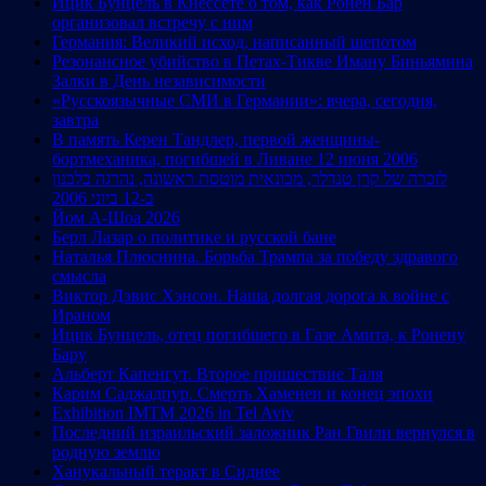
Ицик Бунцель в Кнессете о том, как Ронен Бар
организовал встречу с ним
Германия: Великий исход, написанный шепотом
Резонансное убийство в Петах-Тикве Иману Биньямина
Залки в День независимости
«Русскоязычные СМИ в Германии»: вчера, сегодня,
завтра
В память Керен Тандлер, первой женщины-
бортмеханика, погибшей в Ливане 12 июня 2006
לזכרה של קרן טנדלר, מכונאית מוטסת ראשונה, נהרגה בלבנון
ב-12 ביוני 2006
Йом А-Шоа 2026
Берл Лазар о политике и русской бане
Наталья Плюснина. Борьба Трампа за победу здравого
смысла
Виктор Дэвис Хэнсон. Наша долгая дорога к войне с
Ираном
Ицик Бунцель, отец погибшего в Газе Амита, к Ронену
Бару
Альберт Капенгут. Второе пришествие Таля
Карим Саджадпур. Смерть Хаменеи и конец эпохи
Exhibition IMTM 2026 in Tel Aviv
Последний израильский заложник Ран Гвили вернулся в
родную землю
Ханукальный теракт в Сиднее