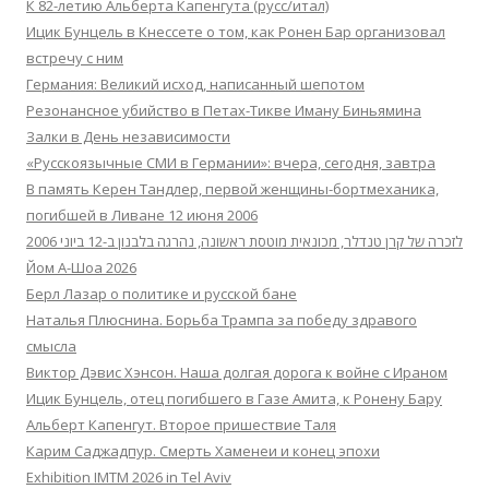
К 82-летию Альберта Капенгута (русс/итал)
Ицик Бунцель в Кнессете о том, как Ронен Бар организовал
встречу с ним
Германия: Великий исход, написанный шепотом
Резонансное убийство в Петах-Тикве Иману Биньямина
Залки в День независимости
«Русскоязычные СМИ в Германии»: вчера, сегодня, завтра
В память Керен Тандлер, первой женщины-бортмеханика,
погибшей в Ливане 12 июня 2006
לזכרה של קרן טנדלר, מכונאית מוטסת ראשונה, נהרגה בלבנון ב-12 ביוני 2006
Йом А-Шоа 2026
Берл Лазар о политике и русской бане
Наталья Плюснина. Борьба Трампа за победу здравого
смысла
Виктор Дэвис Хэнсон. Наша долгая дорога к войне с Ираном
Ицик Бунцель, отец погибшего в Газе Амита, к Ронену Бару
Альберт Капенгут. Второе пришествие Таля
Карим Саджадпур. Смерть Хаменеи и конец эпохи
Exhibition IMTM 2026 in Tel Aviv