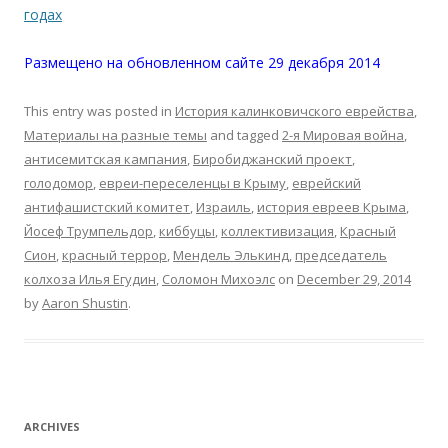
годах
Размещено на обновленном сайте 29 декабря 2014
This entry was posted in
История калинковичского еврейства
,
Материалы на разные темы
and tagged
2-я Мировая война
,
антисемитская кампания
,
Биробиджанский проект
,
голодомор
,
евреи-переселенцы в Крыму
,
еврейский
антифашистский комитет
,
Израиль
,
история евреев Крыма
,
Йосеф Трумпельдор
,
киббуцы
,
коллективизация
,
Красный
Сион
,
красный террор
,
Мендель Элькинд
,
председатель
колхоза Илья Егудин
,
Соломон Михоэлс
on
December 29, 2014
by
Aaron Shustin
.
ARCHIVES