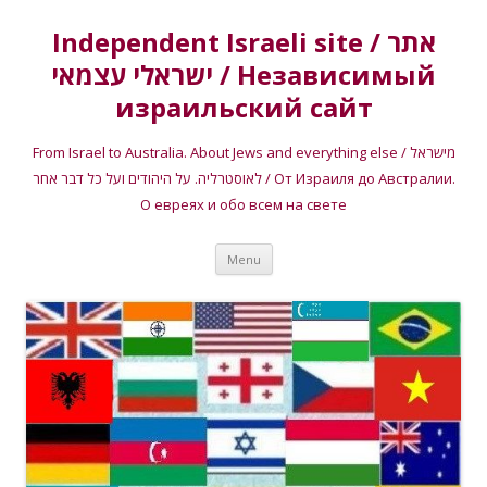
Independent Israeli site / אתר
ישראלי עצמאי / Независимый
израильский сайт
From Israel to Australia. About Jews and everything else / מישראל
לאוסטרליה. על היהודים ועל כל דבר אחר / От Израиля до Австралии.
О евреях и обо всем на свете
Skip
Menu
to
content