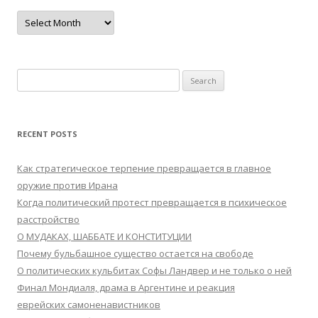
Archives
Search
for:
RECENT POSTS
Как стратегическое терпение превращается в главное
оружие против Ирана
Когда политический протест превращается в психическое
расстройство
О МУДАКАХ, ШАББАТЕ И КОНСТИТУЦИИ
Почему бульбашное существо остается на свободе
О политических кульбитах Софы Ландвер и не только о ней
Финал Мондиаля, драма в Аргентине и реакция
еврейских самоненавистников