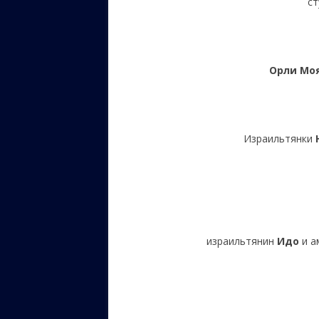
ст
Орли Мо
Израильтянки
израильтянин
Идо
и а