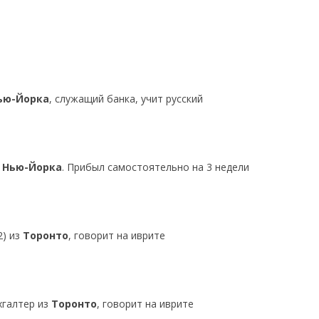
ью-Йорка
, служащий банка, учит русский
з
Нью-Йорка
. Прибыл самостоятельно на 3 недели
2) из
Торонто
, говорит на иврите
хгалтер из
Торонто
, говорит на иврите