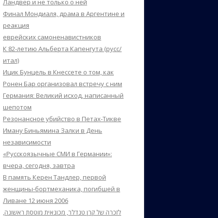
Ландвер и не только о ней
Финал Мондиаля, драма в Аргентине и
реакция
еврейских самоненавистников
К 82-летию Альберта Капенгута (русс/
итал)
Ицик Бунцель в Кнессете о том, как
Ронен Бар организовал встречу с ним
Германия: Великий исход, написанный
шепотом
Резонансное убийство в Петах-Тикве
Иману Биньямина Залки в День
независимости
«Русскоязычные СМИ в Германии»:
вчера, сегодня, завтра
В память Керен Тандлер, первой
женщины-бортмеханика, погибшей в
Ливане 12 июня 2006
לזכרה של קרן טנדלר, מכונאית מוטסת ראשונה,