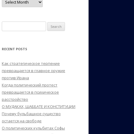
Search
for:
RECENT POSTS
Как стратегическое терпение
превращается в главное оружие
против Ирана
Когда политический протест
превращается в психическое
расстройство
О МУДАКАХ, ШАББАТЕ И КОНСТИТУЦИИ
Почему бульбашное существо
остается на свободе
О политических кульбитах Софы