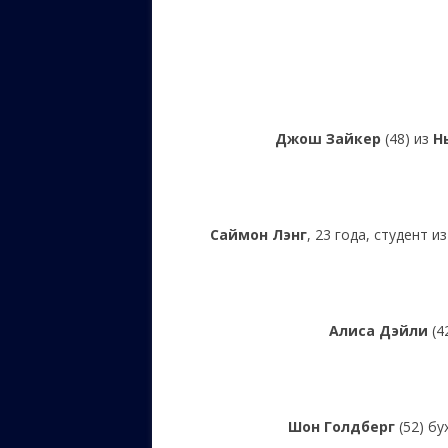
Джош Зайкер
(48) из
Н
Саймон Лэнг
, 23 года, студент и
Алиса Дэйли
(4
Шон Голдберг
(52) бу