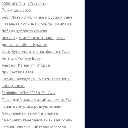
נהרגה בלבנון ב-12 ביוני 2006
Йом А-Шоа 2026
Берл Лазар о политике и русской бане
Наталья Плюснина. Борьба Трампа за
победу здравого смысла
Виктор Дэвис Хэнсон. Наша долгая
дорога к войне с Ираном
Ицик Бунцель, отец погибшего в Газе
Амита, к Ронену Бару
Альберт Капенгут. Второе
пришествие Таля
Карим Саджадпур. Смерть Хаменеи и
конец эпохи
Exhibition IMTM 2026 in Tel Aviv
Последний израильский заложник Ран
Гвили вернулся в родную землю
Ханукальный теракт в Сиднее
Смех каких генералов вызывал Роман
Гофман, следующий глава Моссада