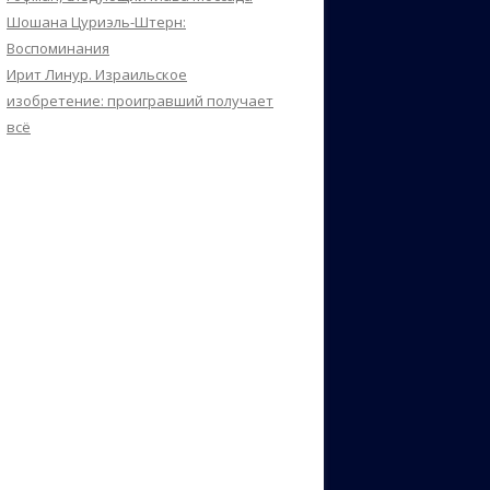
Шошана Цуриэль-Штерн:
Воспоминания
Ирит Линур. Израильское
изобретение: проигравший получает
всё