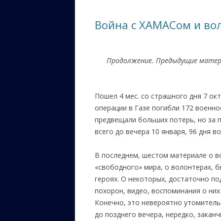
ЕВРЕЙС
Война с ХАМАСом и вол
КАЛИНК
ОЗАРИ
Продолжение. Предыдущие мате
ИНФОРМ
САЙТУ
Пошел 4 мес. со страшного дня 7 окт
ВАШИ П
операции в Газе погибли 172 военн
предвещали больших потерь, но за п
всего до вечера 10 января, 96 дня 
В последнем, шестом материале о в
«свободного» мира, о волонтерах, б
героях. О некоторых, достаточно по
похорон, видео, воспоминания о них
Конечно, это невероятно утомитель
до позднего вечера, нередко, закан