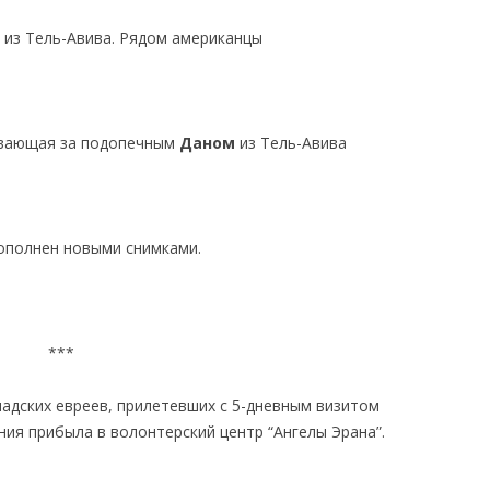
из Тель-Авива. Рядом американцы
вающая за подопечным
Даном
из Тель-Авива
ополнен новыми снимками.
***
надских евреев, прилетевших с 5-дневным визитом
ния прибыла в волонтерский центр “Ангелы Эрана”.