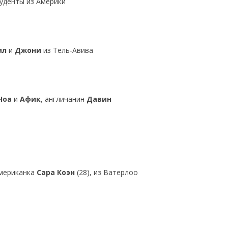
уденты из Америки
ял
и
Джони
из Тель-Авива
Ноа
и
Афик
, англичанин
Давин
мериканка
Сара Коэн
(28), из Ватерлоо