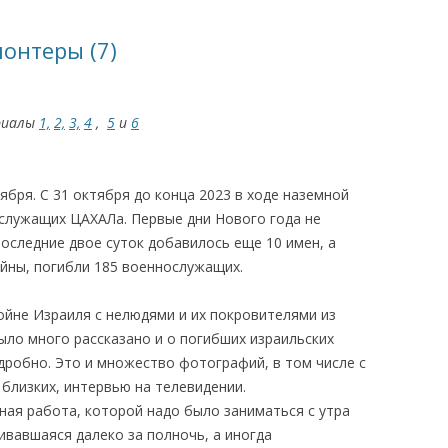
КАЯ ЖИЗНЬ В
онтеры (7)
ОВИЧАХ СЕЙЧАС
ЧИ
риалы
1,
2,
3,
4
,
5
и
6
АЦИЯ К СТАРОМУ
ября. С 31 октября до конца 2023 в ходе наземной
ИСЬМА
ОТЗЫВЫ, ПРЕДЛОЖЕНИЯ,
ослужащих ЦАХАЛа. Первые дни Нового года не
УТОЧНЕНИЯ, ДОПОЛНЕНИЯ
оследние двое суток добавилось еще 10 имен, а
войны, погибли 185 военнослужащих.
КТО КОГО ИЩЕТ
ойне Израиля с нелюдями и их покровителями из
ыло много рассказано и о погибших израильских
дробно. Это и множество фотографий, в том числе с
 близких, интервью на телевидении.
ная работа, которой надо было заниматься с утра
чивавшаяся далеко за полночь, а иногда