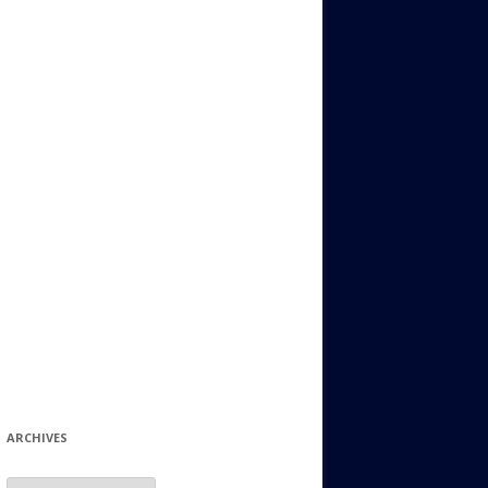
ИДИШ
СТАЛЬНОЙ МИР
ЕВРЕЙСКИЕ ПРИТЧИ
НЫЙ ТЕРРОРИЗМ
ОНИ ОСТАВИЛИ СВОЙ СЛЕД В
ИСТОРИИ
ИНТЕРЕСНЫЕ СУДЬБЫ
ЕВРЕЙСКОЕ
КОЛЛЕКЦИОНИРОВАНИЕ:
ФИЛАТЕЛИЯ, ЗНАЧКИ И ДР.
МАТЕРИАЛЫ НА РАЗНЫЕ ТЕМЫ
ГЕНЕАЛОГИЯ И ПОИСКИ КОРНЕЙ
ARCHIVES
Archives