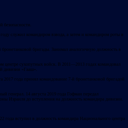
й безопасности.
году служил командиром взвода, а затем и командиром роты в
-й бронетанковой бригады. Занимал аналогичную должность в
ном центре сухопутных войск. В 2011—2013 годах командовал
ой дивизии «Гааш».
та 2017 года принял командование 7-й бронетанковой бригадой
й генерал. 14 августа 2019 года Гофман передал
оны Израиля до вступления на должность командира дивизии.
022 года вступил в должность командира Национального центра