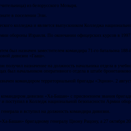
 учительница) из белорусского Мозыря.
рнате в поселении Эли.
еского колледжа и является выпускником Колледжа национально
рмии обороны Израиля. По окончании офицерских курсов в 1997 
атем был назначен заместителем командира 71-го батальона 188
ковой дивизии «Гааш».
он получил назначение на должность начальника отдела в учеб
одах был начальником оперативного отдела в штабе бронетанков
назначен командиром территориальной бригады «Эцион». 2 авгус
 командиром дивизии «Ха-Башан» с присвоением звания бригадны
 и поступил в Колледж национальной безопасности Армии обор
 генерала и вступил на должность командира дивизии.
 «Ха-Башан» бригадному генералу Циону Рацону, а 27 октября 2