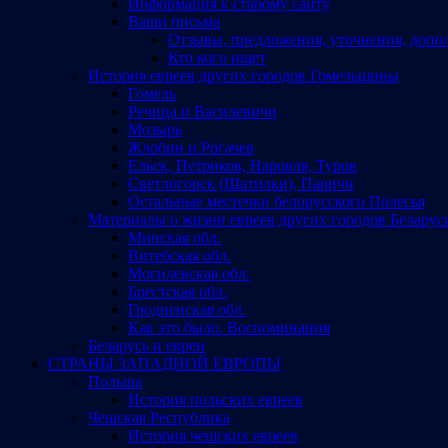
Информация к старому сайту
Ваши письма
Отзывы, предложения, уточнения, допо
Кто кого ищет
История евреев других городов Гомельщины
Гомель
Речица и Василевичи
Мозырь
Жлобин и Рогачев
Ельск, Петриков, Наровля, Туров
Светлогорск (Шатилки), Паричи
Остальные местечки белорусского Полесья
Материалы о жизни евреев других городов Беларус
Минская обл.
Витебская обл.
Могилевская обл.
Брестская обл.
Гродненская обл.
Как это было. Воспоминания
Беларусь и евреи
СТРАНЫ ЗАПАДНОЙ ЕВРОПЫ
Польша
История польских евреев
Чешская Республика
История чешских евреев