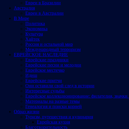
Евреи в Бразилии
Австралия
Евреи в Австралии
В Мире
Политика
Экономика
Культура
Хайтек
Россия и остальной мир
Международный терроризм
ЕВРЕЙСКОЕ НАСЛЕДИЕ
Еврейские праздники
Еврейские песни и мелодии
Еврейское местечко
Идиш
Еврейские притчи
Они оставили свой след в истории
Интересные судьбы
Еврейское коллекционирование: филателия, значки 
Материалы на разные темы
Генеалогия и поиски корней
Образ жизни
Туризм, путешествия и кулинария
Еврейская кухня
Благотворительность