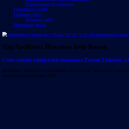
Израильские музыканты
Cвязаться с нами
Помощь сайту
Помощь сайту
Памятные места
Tag Archives:
Йоханан Бен-Яаков
Смех каких генералов вызывал Роман Гофман, с
Нетаньягу назначил следующим директором “Моссада” военног
заканчивается в июне 2026.