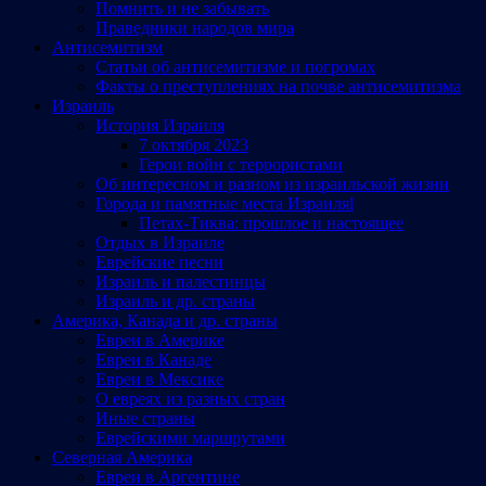
Помнить и не забывать
Праведники народов мира
Антисемитизм
Статьи об антисемитизме и погромах
Факты о преступлениях на почве антисемитизма
Израиль
История Израиля
7 октября 2023
Герои войн с террористами
Об интересном и разном из израильской жизни
Города и памятные места Израиляl
Петах-Тиква: прошлое и настоящее
Отдых в Израиле
Еврейские песни
Израиль и палестинцы
Израиль и др. страны
Америка, Канада и др. страны
Евреи в Америке
Евреи в Канаде
Евреи в Мексике
О евреях из разных стран
Иные страны
Еврейскими маршрутами
Северная Америка
Евреи в Аргентине