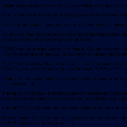
Роман репатриировался в 14 лет с родителями (отец врач, мать
Учился в военном интернате в Ашдоде, а затем в военном инте
Имеет степень бакалавра политологии Ашкелонского академич
В 1995 году был призван на службу в бронетанковые войска А
71-м батальоне 188-й бронетанковой бригады.
В 2002 году принимал участие в операции «Защитная стена». З
460-й бронетанковой бригаде. Позже служил в штабе бронетан
В 2010 году Гофману было присвоено звание подполковника и 
75-м батальоном в 7-й бронетанковой бригаде. В 2013—2015 г
30 августа 2015 года Гофман был произведён в полковники и 
«Саар ми-Голан».
1 июля 2019 года было принято решение о назначении Гофмана
командование бригадой «Саар ми-Голан» полковнику Уди Цуру
1 июля 2020 года Гофман был повышен в звании до бригадного
19 сентября 2022 года Гофман передал командование дивизией
учений сухопутных войск (ивр. ‏מל”י).