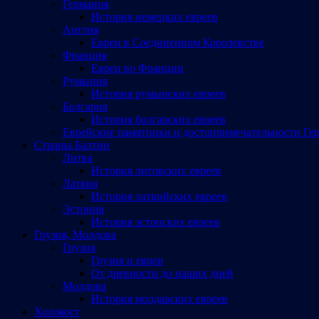
Германия
История немецких евреев
Англия
Евреи в Соединенном Королевстве
Франция
Евреи во Франции
Румыния
История румынских евреев
Болгария
История болгарских евреев
Еврейские памятники и достопримечательности Ге
Страны Балтии
Литва
История литовских евреев
Латвия
История латвийских евреев
Эстония
История эстонских евреев
Грузия, Молдова
Грузия
Грузия и евреи
От древности до наших дней
Молдова
История молдавских евреев
Холокост