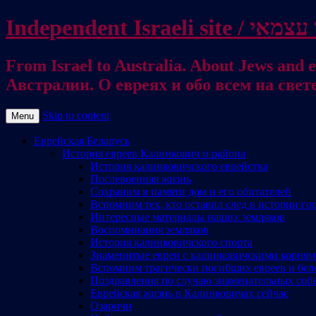
From Israel to Australia. About Jews and everything else / . על היהודים ועל כל דבר אחר
Австралии. О евреях и обо всем на свет
Skip to content
Menu
Еврейская Беларусь
История евреев Калинкович и района
История калинковичского еврейства
Послевоенная жизнь
Сохраним в памяти дом и его обитателей
Вспомним тех, кто оставил след в истории го
Интересные материалы наших земляков
Воспоминания земляков
История калинковичского спорта
Знаменитые евреи с калинковичскими корня
Вспомним трагически погибших евреев и бел
Поздравления по случаю знаменательных соб
Еврейская жизнь в Калинковичах сейчас
Озаричи