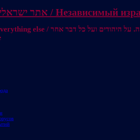
Independent Israeli site / אתר ישראלי עצמאי 
מישראל לאוסטרליה / От Израиля до
е
рода
ми
орусов
ытий