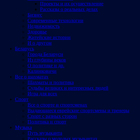
Проекты и их осуществление
Рассказы о реальных делах
Бизнес
Современные технологии
Недвижимость
Здоровье
Житейские истории
И о другом
Беларусь
Города Беларуси
Из глубины веков
О политике и др.
Калинковичи
Все о шахматах
Шахматы и политика
Судьбы великих и интересных людей
Игра для всех
Спорт
Все о спорте и спортсменах
Выдающиеся еврейские спортсмены и тренеры
Спорт с разных сторон
Политика и спорт
Музыка
Путь музыканта
Рассказы о молодых музыкантах