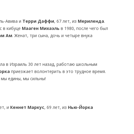
ль-Авива и
Терри Даффи
, 67 лет, из
Мериленда
.
сс в кибуце
Мааген Михаэль
в 1980, после чего был
ам Ам
. Женат, три сына, дочь и четыре внука
хала в Израиль 30 лет назад, работаю школьным
орка
приезжает волонтерить в это трудное время.
 мы едины, мы сильны!
лет, и
Кеннет Маркус
, 69 лет, из
Нью-Йорка