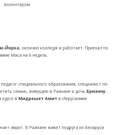
волонтером
ю-Йорка
, окончил колледж и работает. Приехал по
амме Маса на 6 недель
 педагог специального образования, специалист по
осетить семью, живущею в Раанане и дочь
Брианну
,
 курсе в
Мидрешет Амит
в Иерусалиме
знает иврит. В Раанане живет подруга из Беларуси