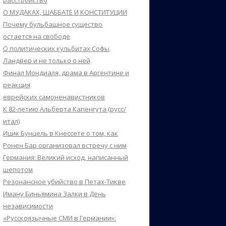
расстройство
О МУДАКАХ, ШАББАТЕ И КОНСТИТУЦИИ
Почему бульбашное существо
остается на свободе
О политических кульбитах Софы
Ландвер и не только о ней
Финал Мондиаля, драма в Аргентине и
реакция
еврейских самоненавистников
К 82-летию Альберта Капенгута (русс/
итал)
Ицик Бунцель в Кнессете о том, как
Ронен Бар организовал встречу с ним
Германия: Великий исход, написанный
шепотом
Резонансное убийство в Петах-Тикве
Иману Биньямина Залки в День
независимости
«Русскоязычные СМИ в Германии»: