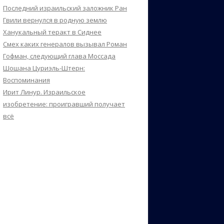
Последний израильский заложник Ран
Гвили вернулся в родную землю
Ханукальный теракт в Сиднее
Смех каких генералов вызывал Роман
Гофман, следующий глава Моссада
Шошана Цуриэль-Штерн:
Воспоминания
Ирит Линур. Израильское
изобретение: проигравший получает
всё