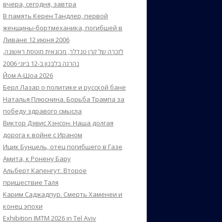
вчера, сегодня, завтра
В память Керен Тандлер, первой
женщины-бортмеханика, погибшей в
Ливане 12 июня 2006
לזכרה של קרן טנדלר, מכונאית מוטסת ראשונה,
נהרגה בלבנון ב-12 ביוני 2006
Йом А-Шоа 2026
Берл Лазар о политике и русской бане
Наталья Плюснина. Борьба Трампа за
победу здравого смысла
Виктор Дэвис Хэнсон. Наша долгая
дорога к войне с Ираном
Ицик Бунцель, отец погибшего в Газе
Амита, к Ронену Бару
Альберт Капенгут. Второе
пришествие Таля
Карим Саджадпур. Смерть Хаменеи и
конец эпохи
Exhibition IMTM 2026 in Tel Aviv