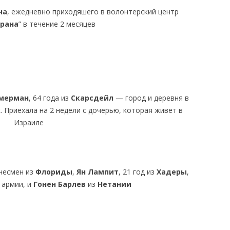
на
, ежедневно приходяшего в волонтерский центр
Эрана
” в течение 2 месяцев
ммерман
, 64 года из
Скарсдейл
— город и деревня в
. Приехала на 2 недели с дочерью, которая живет в
Израиле
знесмен из
Флориды
,
Ян Лампит
, 21 год из
Хадеры
,
 армии, и
Гонен Барлев
из
Нетании