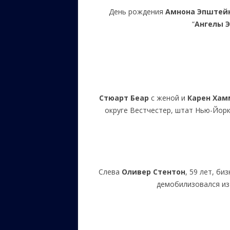
День рождения
Амнона Эпштей
“
Ангелы 
Стюарт Беар
с женой и
Карен Ха
округе Вестчестер, штат Нью-Йорк
Слева
Оливер Стентон
, 59 лет, би
демобилизовался из