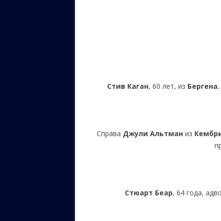
ЕВРЕЙС
КАЛИНК
ОЗАРИ
ИНФОРМ
САЙТУ
Стив Каган
, 60 лет, из
Бергена.
ВАШИ П
Справа
Джули Альтман
из
Кембр
п
Стюарт Беар
, 64 года, адв