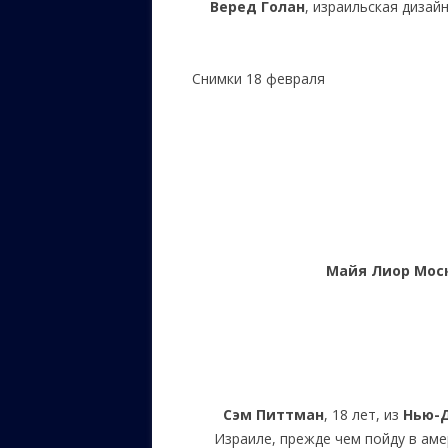
Веред Голан
, израильская дизай
Снимки 18 февраля
Майя Лиор Мос
Сэм Питтман
, 18 лет, из
Нью-
Израиле, прежде чем пойду в аме