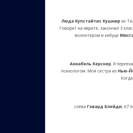
Люда Купстайтис Кушнир
из Те
Говорит на иврите, закончил 3 кла
волонтером в кибуце
Мисг
Аннабель Керснер
. Я перее
психологом. Моя сестра из
Нью-Й
Когда
слева
Говард Блейди
, 67 