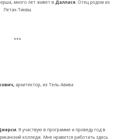
нерша, много лет живет в
Далласе
. Отец родом из
Петах-Тиквы.
***
кович,
архитектор, из Тель-Авива
Джерси
. Я участвую в программе и проведу год в
риканский колледж. Мне нравится работать здесь