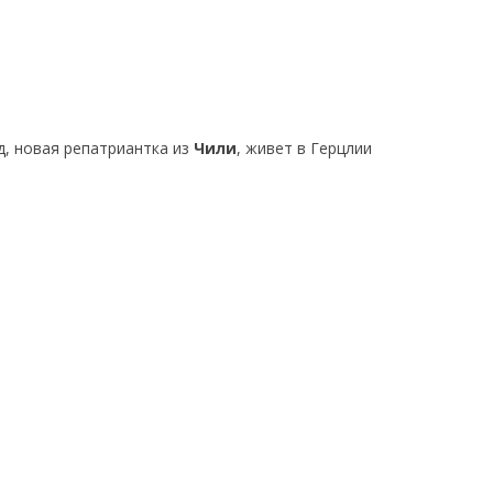
од, новая репатриантка из
Чили
, живет в Герцлии