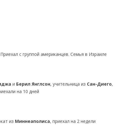
КАЯ ЖИЗНЬ В
ОВИЧАХ СЕЙЧАС
ЧИ
АЦИЯ К СТАРОМУ
Приехал с группой американцев. Семья в Израиле
ИСЬМА
ОТЗЫВЫ, ПРЕДЛОЖЕНИЯ,
УТОЧНЕНИЯ, ДОПОЛНЕНИЯ
иджа
и
Берил Янглсон
, учительница из
Сан-Диего
,
КТО КОГО ИЩЕТ
риехали на 10 дней
окат из
Миннеаполиса
, приехал на 2 недели