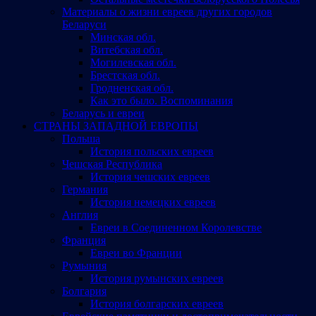
Материалы о жизни евреев других городов
Беларуси
Минская обл.
Витебская обл.
Могилевская обл.
Брестская обл.
Гродненская обл.
Как это было. Воспоминания
Беларусь и евреи
СТРАНЫ ЗАПАДНОЙ ЕВРОПЫ
Польша
История польских евреев
Чешская Республика
История чешских евреев
Германия
История немецких евреев
Англия
Евреи в Соединенном Королевстве
Франция
Евреи во Франции
Румыния
История румынских евреев
Болгария
История болгарских евреев