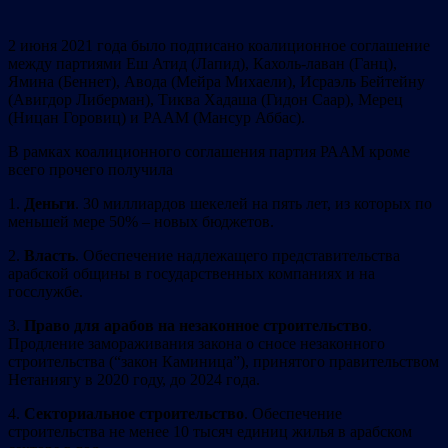
2 июня 2021 года было подписано коалиционное соглашение
между партиями Еш Атид (Лапид), Кахоль-лаван (Ганц),
Ямина (Беннет), Авода (Мейра Михаели), Исраэль Бейтейну
(Авигдор Либерман), Тиква Хадаша (Гидон Саар), Мерец
(Ницан Горовиц) и PAAM (Мансур Аббас).
В рамках коалиционного соглашения партия РААМ кроме
всего прочего получила
1.
Деньги
. 30 миллиардов шекелей на пять лет, из которых по
меньшей мере 50% – новых бюджетов.
2.
Власть
. Обеспечение надлежащего представительства
арабской общины в государственных компаниях и на
госслужбе.
3.
Право для арабов на незаконное строительство
.
Продление замораживания закона о сносе незаконного
строительства (“закон Каминица”), принятого правительством
Нетаниягу в 2020 году, до 2024 года.
4.
Секториальное строительство
. Обеспечение
строительства не менее 10 тысяч единиц жилья в арабском