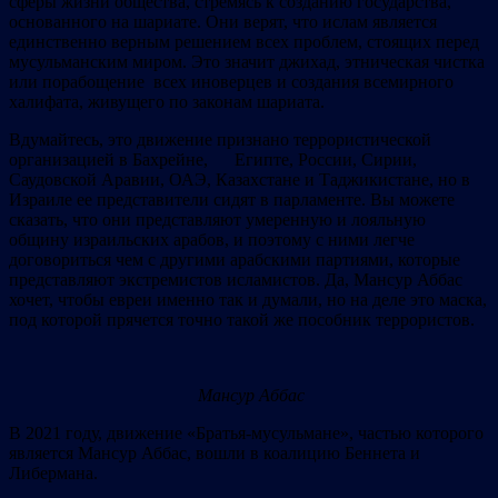
сферы жизни общества, стремясь к созданию государства,
основанного на шариате. Они верят, что ислам является
единственно верным решением всех проблем, стоящих перед
мусульманским миром. Это значит джихад, этническая чистка
или порабощение всех иноверцев и создания всемирного
халифата, живущего по законам шариата.
Вдумайтесь, это движение признано террористической
организацией в Бахрейне, Египте, России, Сирии,
Саудовской Аравии, ОАЭ, Казахстане и Таджикистане, но в
Израиле ее представители сидят в парламенте. Вы можете
сказать, что они представляют умеренную и лояльную
общину израильских арабов, и поэтому с ними легче
договориться чем с другими арабскими партиями, которые
представляют экстремистов исламистов. Да, Мансур Аббас
хочет, чтобы евреи именно так и думали, но на деле это маска,
под которой прячется точно такой же пособник террористов.
Мансур Аббас
В 2021 году, движение «Братья-мусульмане», частью которого
является Мансур Аббас, вошли в коалицию Беннета и
Либермана.