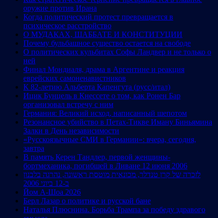
оружие против Ирана
Когда политический протест превращается в
психическое расстройство
О МУДАКАХ, ШАББАТЕ И КОНСТИТУЦИИ
Почему бульбашное существо остается на свободе
О политических кульбитах Софы Ландвер и не только о
ней
Финал Мондиаля, драма в Аргентине и реакция
еврейских самоненавистников
К 82-летию Альберта Капенгута (русс/итал)
Ицик Бунцель в Кнессете о том, как Ронен Бар
организовал встречу с ним
Германия: Великий исход, написанный шепотом
Резонансное убийство в Петах-Тикве Иману Биньямина
Залки в День независимости
«Русскоязычные СМИ в Германии»: вчера, сегодня,
завтра
В память Керен Тандлер, первой женщины-
бортмеханика, погибшей в Ливане 12 июня 2006
לזכרה של קרן טנדלר, מכונאית מוטסת ראשונה, נהרגה בלבנון
ב-12 ביוני 2006
Йом А-Шоа 2026
Берл Лазар о политике и русской бане
Наталья Плюснина. Борьба Трампа за победу здравого