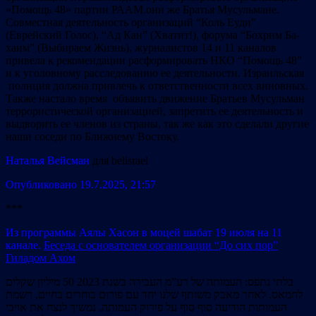
«Помощь 48» партии РААМ.они же Братья Мусульмане.
Совместная деятельность организаций “Коль Еуди”
(Еврейский Голос), “Ад Кан” (Хватит!), форума “Бохрим Ба-
хаим” (Выбираем Жизнь), журналистов 14 и 11 каналов
привела к рекомендации расформировать НКО “Помощь 48”
и к уголовному расследованию ее деятельности. Израильская
полиция должна привлечь к ответственности всех виновных.
Также настало время объявить движение Братьев Мусульман
террористической организацией, запретить ее деятельность и
выдворить ее членов из страны, так же как это сделали другие
наши соседи по Ближнему Востоку.
Наталья Вейсман
для belisrael
Опубликовано 19.7.2025, 21:57
***
Из программы Аялы Хасон в моцей шабат 19 июля на 11
канале.
Беседа с основателем организации “До сих пор”
Гиладом Ахом
בלתי נתפס: העמותה של רע”מ העבירה בשנת 2023 50 מיליון שקלים
לחמאס. לאחר מאבק משותף שלנו יחד עם פורום בוחרים בחיים, רשמת
העמותות הודיעה סוף סוף על פירוק העמותה. נמשיך לנצח את אויבי