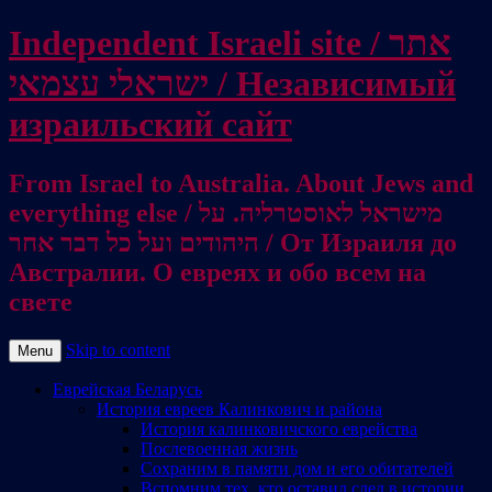
Independent Israeli site / אתר
ישראלי עצמאי / Независимый
израильский сайт
From Israel to Australia. About Jews and
everything else / מישראל לאוסטרליה. על
היהודים ועל כל דבר אחר / От Израиля до
Австралии. О евреях и обо всем на
свете
Skip to content
Menu
Еврейская Беларусь
История евреев Калинкович и района
История калинковичского еврейства
Послевоенная жизнь
Сохраним в памяти дом и его обитателей
Вспомним тех, кто оставил след в истории