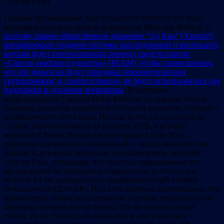
секторе в год.
Правым организациям еще тогда было понятно, что надо
проверять куда идут деньги доверенные Мансуру Аббасу, и
поэтому правое общественное движение “Ад Кан” (Хватит!)
инициировало создание системы расследований и инспекций,
которая будет контролировать перевод средств партии
«Список арабского единства» (РААМ), чтобы гарантировать,
что эти деньги не будут переданы террористическим
группировкам, и, соответственно, не будут использоваться для
поддержки и усиления терроризма
. В интервью
корреспонденту 7 канала Йони Кемпински, адвокат Йосеф
Акерман, директор юридического отдела движения, говорит о
необходимости этого шага. Прежде всего, он ссылается на
статью, опубликованную 13 каналом ИТВ, в которой
журналист Равив Друкер взял интервью у Рази Исса,
директора организации «помощь-48», представившего ему
данные о денежных переводах «нуждающимся» жителям
сектора Газы, утверждая, что средства, передаваемые его
организацией не попадают к террористам, и что все его
встречи в Газе проводились с одобрения Общей службы
безопасности (ШАБАК). При этом Акерман подчеркивает, что
приветствует любое расследование и любую журналистскую
проверку, которые изучат факты. Что же касается самой
статьи, то он говорит, что сказанное в ней усиливает