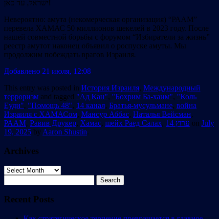
ישראל, עד כאן!
Невероятно: амута (некомерческая организация) “РААМ”
перевела ХАМАС 50 миллионов шекелей в 2023 году. После
нашей совместной борьбы с форумом “Избиратели за жизнь”
реестр амутот наконец объявил о роспуске амуты. Мы
продолжим побеждать врагов Израиля.
Добавлено 21 июля, 12:08
This entry was posted in
История Израиля
,
Международный
терроризм
and tagged
"Ад Кан"
,
"Бохрим Ба-хаим"
,
"Коль
Еуди"
,
"Помощь 48"
,
14 канал
,
Братья-мусульмане
,
война
Израиля с ХАМАСом
,
Мансур Аббас
,
Наталья Вейсман
,
РААМ
,
Равив Друкер
,
Хамас
,
шейх Раед Салах
,
ערוץ 14
on
July
19, 2025
by
Aaron Shustin
.
Archives
Archives
Search
for:
Recent Posts
Как стратегическое терпение превращается в главное