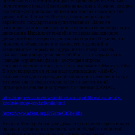
претензии его организации, рассматривающей РААМ, как
политическое крыло Исламского движения в Израиле, которое
является «сестринским» движением многих исламистских
движений на Ближнем Востоке, отрицающих право
еврейского государства на существование. Далее он
расширяет и описывает основные отличия северной фракции
движения в Израиле от южной: в то время как северное
движение более открыто действовало против Израиля, что
привело к объявлению вне закона его отделений, и
заключению в тюрьму ее лидера, шейха Раеда Салаха, –
южная фракция представляет собой в глазах израильских
граждан «приятный фасад», обсуждая вопросы
сосуществования и мира, как часто выражается Мансур Аббас.
В этом контексте он упоминает организацию «Aid-48»,
которая ежегодно переводит 50 миллионов шекелей в Газу, в
то время как ее глава отправляется в палестинский
приморский анклав и встречается с членами ХАМАС.
https://mignews.com/news/politic/raam-opublikoval-paragrafy-
koalitsionnogo-soglasheniia.html
https://www.adkan.org.il/GameOfSheikhs
Хитрый Мансур Аббас уже думал что он обвел евреев вокруг
пальца и заставил их поверить, что он белый и пушистый.
Многие и продолжали бы так думать, если бы не