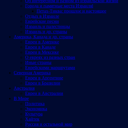
Об интересном и разном из израильской жизни
Города и памятные места Израиляl
Петах-Тиква: прошлое и настоящее
Отдых в Израиле
Еврейские песни
Израиль и палестинцы
Израиль и др. страны
Америка, Канада и др. страны
Евреи в Америке
Евреи в Канаде
Евреи в Мексике
О евреях из разных стран
Иные страны
Еврейскими маршрутами
Северная Америка
Евреи в Аргентине
Евреи в Бразилии
Австралия
Евреи в Австралии
В Мире
Политика
Экономика
Культура
Хайтек
Россия и остальной мир