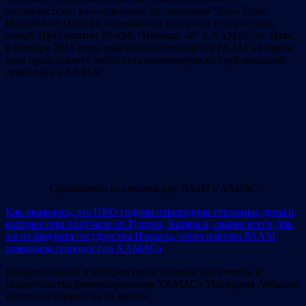
журналистское расследование организации “Коль Еуди”
(Еврейский Голос) в котором они раскрыли тесную связь
между НКО партии РААМ, “Помощь 48” и ХАМАСом. Итак,
в октябре 2021 года, выяснилось, что партия РААМ на самом
деле представляет собой сеть некоммерческих организаций,
связанных с ХАМАС.
Скриншоты из статьи про РААМ и ХАМАС
Как оказалось, эта НКО годами переводила огромные деньги,
которые они получали от Турции, Катара и, скорее всего, так
же из бюджета государства Израиль, через партию РААМ,
прямиком террористам ХАМАСа
.
Недавно сюжет, в котором представлены документы и
свидетельства финансирования ХАМАСа Махмудом Аббасом,
вышел на экраны на 14 канале.