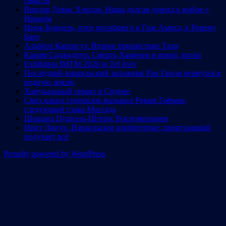
смысла
Виктор Дэвис Хэнсон. Наша долгая дорога к войне с
Ираном
Ицик Бунцель, отец погибшего в Газе Амита, к Ронену
Бару
Альберт Капенгут. Второе пришествие Таля
Карим Саджадпур. Смерть Хаменеи и конец эпохи
Exhibition IMTM 2026 in Tel Aviv
Последний израильский заложник Ран Гвили вернулся в
родную землю
Ханукальный теракт в Сиднее
Смех каких генералов вызывал Роман Гофман,
следующий глава Моссада
Шошана Цуриэль-Штерн: Воспоминания
Ирит Линур. Израильское изобретение: проигравший
получает всё
Proudly powered by WordPress