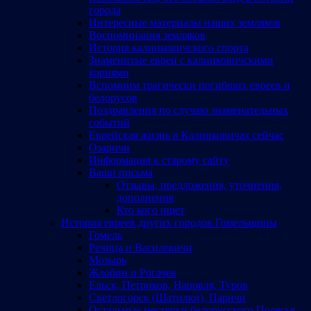
города
Интересные материалы наших земляков
Воспоминания земляков
История калинковичского спорта
Знаменитые евреи с калинковичскими
корнями
Вспомним трагически погибших евреев и
белорусов
Поздравления по случаю знаменательных
событий
Еврейская жизнь в Калинковичах сейчас
Озаричи
Информация к старому сайту
Ваши письма
Отзывы, предложения, уточнения,
дополнения
Кто кого ищет
История евреев других городов Гомельщины
Гомель
Речица и Василевичи
Мозырь
Жлобин и Рогачев
Ельск, Петриков, Наровля, Туров
Светлогорск (Шатилки), Паричи
Остальные местечки белорусского Полесья