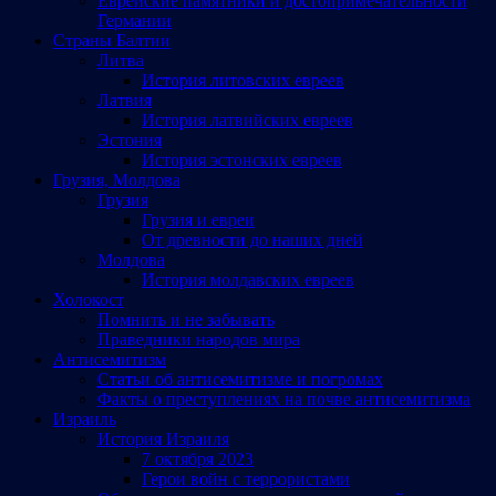
Еврейские памятники и достопримечательности
Германии
Страны Балтии
Литва
История литовских евреев
Латвия
История латвийских евреев
Эстония
История эстонских евреев
Грузия, Молдова
Грузия
Грузия и евреи
От древности до наших дней
Молдова
История молдавских евреев
Холокост
Помнить и не забывать
Праведники народов мира
Антисемитизм
Статьи об антисемитизме и погромах
Факты о преступлениях на почве антисемитизма
Израиль
История Израиля
7 октября 2023
Герои войн с террористами