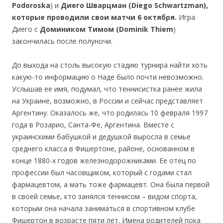
Podoroska
) и
Диего Шварцман (Diego Schwartzman),
которые проводили свои матчи 6 октября.
Игра
Диего с
Домиником Тимом (Dominik Thiem
)
закончилась после полуночи.
До выхода на столь высокую стадию турнира найти хоть
какую-то информацию о Наде было почти невозможно.
Услышав ее имя, подумал, что теннисистка ранее жила
на Украине, возможно, в России и сейчас представляет
Аргентину. Оказалось же, что родилась 10 февраля 1997
года в Розарио, Санта-Фе, Аргентина. Вместе с
украинскими бабушкой и дедушкой выросла в семье
среднего класса в Фишертоне, районе, основанном в
конце 1880-х годов железнодорожниками. Ее отец по
профессии был часовщиком, который с годами стал
фармацевтом, а мать тоже фармацевт. Она была первой
в своей семье, кто занялся теннисом – видом спорта,
которым она начала заниматься в спортивном клубе
Фишертон в возрасте пяти лет. Имена родителей пока