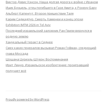
Виктор Дэвис Хэнсон. Наша долгая дорога к войне с Ираном
Ицик Бунцель, отец погибшего в Газе Амита, к Ронену Бару
Альберт Капенгут. Второе пришествие Таля
Карим Саджадпур. Смерть Хаменеи и конец эпохи
Exhibition IMTM 2026 in Tel Aviv
Последний израильский заложник Ран Гвили вернулся в
родную землю
Ханукальный теракт в Сиднее
Смех каких генералов вызывал Роман Гофман, следующий
глава Моссада
Шошана Цуриэль-Штерн: Воспоминания
Ирит Линур. Израильское изобретение: проигравший
получает всё
Proudly powered by WordPress