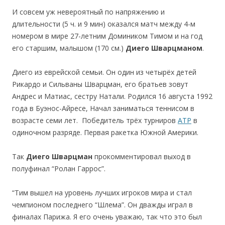
И совсем уж невероятный по напряжению и
длительности (5 ч. и 9 мин) оказался матч между 4-м
номером в мире 27-летним Домиником Тимом и на год
его старшим, малышом (170 см.)
Диего Шварцманом
.
Диего из еврейской семьи. Он один из четырёх детей
Рикардо и Сильваны Шварцман, его братьев зовут
Андрес и Матиас, сестру Натали. Родился 16 августа 1992
года в Буэнос-Айресе, Начал заниматься теннисом в
возрасте семи лет. Победитель трёх турниров
ATP
в
одиночном разряде. Первая ракетка Южной Америки.
Так
Диего Шварцман
прокомментировал выход в
полуфинал “Ролан Гаррос”.
“Тим вышел на уровень лучших игроков мира и стал
чемпионом последнего “Шлема”. Он дважды играл в
финалах Парижа. Я его очень уважаю, так что это был