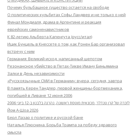
Почему бульбашное существо остается на свободе
О политических кульбитах Софы Ландвер и не только о ней
Финал Мондиаля, драма в Аргентине и реакция
еврейских самоненавистников
К 82-летию Альберта Капенгута (русс/итал)
Ицик Бунцель в Кнессете о том, как Ронен Бар организовал
встречу с ним
Германия: Великий исход, написанный шепотом
Резонансное убийство в Петах-Тикве Иману Биньямина
Залки в День независимости
«Русскоязычные СМИ в Германии»: вчера, сегодня, завтра
В память Керен Тандлер, первой женщины-бортмеханика,
погибшей в Ливане 12 июня 2006
לזכרה של קרן טנדלר, מכונאית מוטסת ראשונה, נהרגה בלבנון ב-12 ביוני 2006
Йом А-Шоа 2026
Берл Лазар о политике и русской бане
Наталья Плюснина. Борьба Трампа за победу здравого
смысла