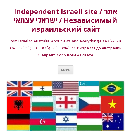
Independent Israeli site / אתר
ישראלי עצמאי / Независимый
израильский сайт
From Israel to Australia. About Jews and everything else / מישראל
לאוסטרליה. על היהודים ועל כל דבר אחר / От Израиля до Австралии.
О евреях и обо всем на свете
Skip
Menu
to
content