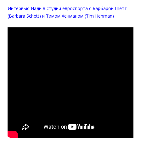
Интервью Нади в студии евроспорта с Барбарой Шетт
(Barbara Schett) и Тимом Хенманом (Tim Henman)