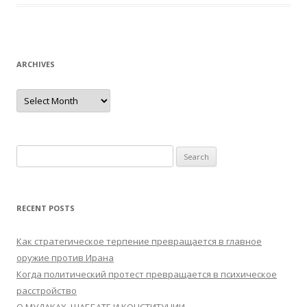
ARCHIVES
Archives
Search
for:
RECENT POSTS
Как стратегическое терпение превращается в главное
оружие против Ирана
Когда политический протест превращается в психическое
расстройство
О МУДАКАХ, ШАББАТЕ И КОНСТИТУЦИИ