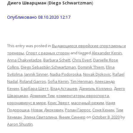
Диего Шварцман
(
Diego Schwartzman
)
Опубликовано 08.10.2020 12:17
This entry was posted in
Выдающиеся еврейские спортсмены и
тренеры
,
Спорт с разных сторон
and tagged
Alexander Kenin
,
Anna Chakvetadze
,
Barbara Schett
,
Chris Evert
,
Danielle Rose
Collins
,
Diego Sebastián Schwartzman
,
Dominik Thiem
,
Elina
Svitolina
,
Jannik Sinner
,
Nadia Podoroska
,
Novak Djokovic
,
Rafael
Nadal
,
Roland Garros
,
Sofia Kenin
,
Tim Henman
,
Александр
Кенин
,
Барбара Шетт
,
Влад Асташев
,
Даниэль Коллинз
,
Диего
Шварцман
,
Доминик Тим
,
комментаторы евроспорта
,
коронавирус в мире
,
Крис Эверт
,
масочный режим
,
Надя
Подорошка
,
Новак Джокович
,
Ролан Гаррос
,
Соня Кенин
,
Тим
Хенман
,
Элина Свитолина
,
Янник Синнер
on
October 8, 2020
by
Aaron Shustin
.