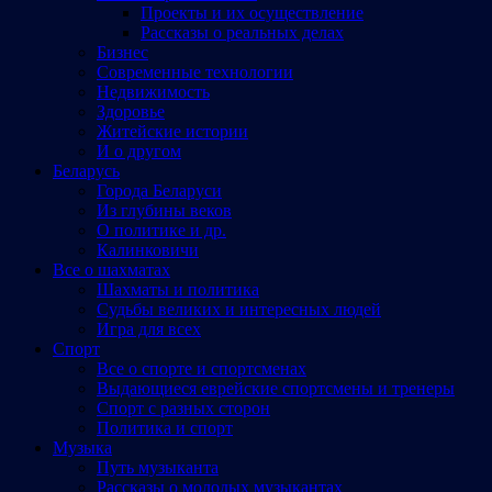
Проекты и их осуществление
Рассказы о реальных делах
Бизнес
Современные технологии
Недвижимость
Здоровье
Житейские истории
И о другом
Беларусь
Города Беларуси
Из глубины веков
О политике и др.
Калинковичи
Все о шахматах
Шахматы и политика
Судьбы великих и интересных людей
Игра для всех
Спорт
Все о спорте и спортсменах
Выдающиеся еврейские спортсмены и тренеры
Спорт с разных сторон
Политика и спорт
Музыка
Путь музыканта
Рассказы о молодых музыкантах