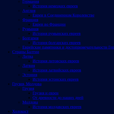
Германия
История немецких евреев
Англия
Евреи в Соединенном Королевстве
Франция
Евреи во Франции
Румыния
История румынских евреев
Болгария
История болгарских евреев
Еврейские памятники и достопримечательности Ге
Страны Балтии
Литва
История литовских евреев
Латвия
История латвийских евреев
Эстония
История эстонских евреев
Грузия, Молдова
Грузия
Грузия и евреи
От древности до наших дней
Молдова
История молдавских евреев
Холокост