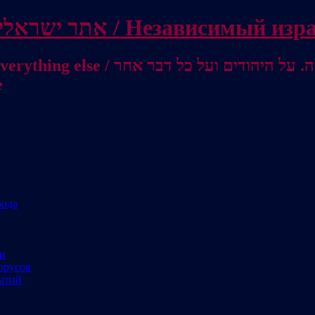
Independent Israeli site / אתר ישראלי עצמאי 
מישראל לאוסטרליה / От Израиля до
е
рода
ми
орусов
ытий