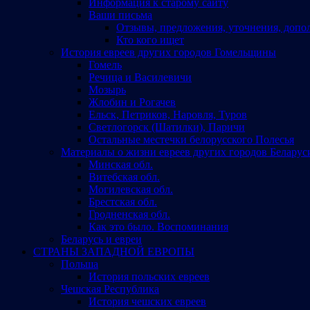
Информация к старому сайту
Ваши письма
Отзывы, предложения, уточнения, допо
Кто кого ищет
История евреев других городов Гомельщины
Гомель
Речица и Василевичи
Мозырь
Жлобин и Рогачев
Ельск, Петриков, Наровля, Туров
Светлогорск (Шатилки), Паричи
Остальные местечки белорусского Полесья
Материалы о жизни евреев других городов Беларус
Минская обл.
Витебская обл.
Могилевская обл.
Брестская обл.
Гродненская обл.
Как это было. Воспоминания
Беларусь и евреи
СТРАНЫ ЗАПАДНОЙ ЕВРОПЫ
Польша
История польских евреев
Чешская Республика
История чешских евреев