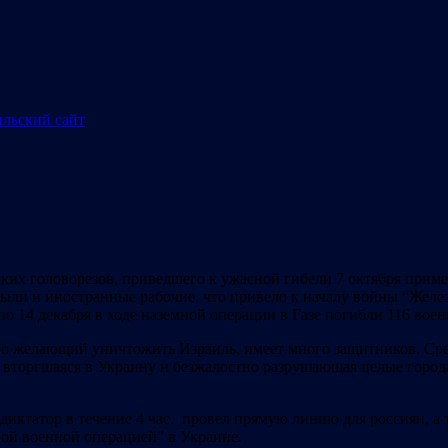
ских головорезов, приведшего к ужасной гибели 7 октября прим
 были и иностранные рабочие, что привело к началу войны “Желе
ря по 14 декабря в ходе наземной операции в Газе погибли 116 
но желающий уничтожить Израиль, имеет много защитников. Ср
2 вторгшаяся в Украину и безжалостно разрушающая целые город
е, диктатор в течение 4 час. провел прямую линию для россиян,
ной военной операцией” в Украине.