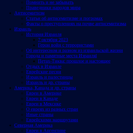
Помнить и не забывать
Праведники народов мира
Антисемитизм
Статьи об антисемитизме и погромах
Факты о преступлениях на почве антисемитизма
Израиль
История Израиля
7 октября 2023
Герои войн с террористами
Об интересном и разном из израильской жизни
Города и памятные места Израиляl
Петах-Тиква: прошлое и настоящее
Отдых в Израиле
Еврейские песни
Израиль и палестинцы
Израиль и др. страны
Америка, Канада и др. страны
Евреи в Америке
Евреи в Канаде
Евреи в Мексике
О евреях из разных стран
Иные страны
Еврейскими маршрутами
Северная Америка
Евреи в Аргентине