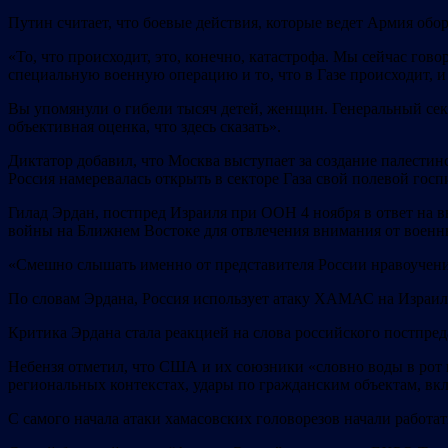
Путин считает, что боевые действия, которые ведет Армия об
«То, что происходит, это, конечно, катастрофа. Мы сейчас гово
специальную военную операцию и то, что в Газе происходит, и
Вы упомянули о гибели тысяч детей, женщин. Генеральный се
объективная оценка
, что здесь сказать».
Диктатор добавил, что Москва выступает за создание палестин
Россия намеревалась открыть в секторе Газа свой полевой госп
Гилад Эрдан, постпред Израиля при ООН 4 ноября в ответ на в
войны на Ближнем Востоке для отвлечения внимания от военн
«Смешно слышать именно от представителя России нравоучения
По словам Эрдана, Россия использует атаку ХАМАС на Израил
Критика Эрдана стала реакцией на слова российского постпред
Небензя отметил, что США и их союзники «словно воды в рот 
региональных контекстах, удары по гражданским объектам, вк
С самого начала атаки хамасовских головорезов начали работат