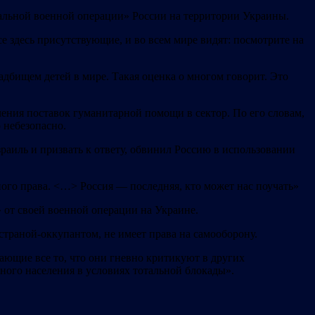
циальной военной операции» России на территории Украины.
се здесь присутствующие, и во всем мире видят: посмотрите на
адбищем детей в мире. Такая оценк
а о многом говорит. Это
чения поставок гуманитарной помощи в сектор. По его словам,
о небезопасно.
раиль и призвать к ответу, обвинил Россию в использовании
о права. <…> Россия — последняя, ​​кто может нас поучать»
от своей военной операции на Украине.
страной-оккупантом, не имеет права на самооборону.
ающие все то, что они гневно критикуют в других
ного населения в условиях тотальной блокады».