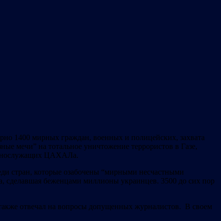
ерно 1400 мирных граждан, военных и полицейских, захвата
зные мечи” на тотальное уничтожение террористов в Газе,
военнослужащих ЦАХАЛа.
еди стран, которые озабочены “мирными несчастными
а, сделавшая беженцами миллионы украинцев. 3500 до сих пор
 а также отвечал на вопросы допущенных журналистов. В своем