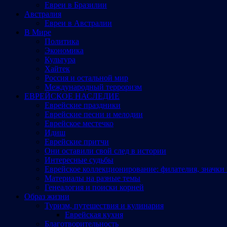
Евреи в Бразилии
Австралия
Евреи в Австралии
В Мире
Политика
Экономика
Культура
Хайтек
Россия и остальной мир
Международный терроризм
ЕВРЕЙСКОЕ НАСЛЕДИЕ
Еврейские праздники
Еврейские песни и мелодии
Еврейское местечко
Идиш
Еврейские притчи
Они оставили свой след в истории
Интересные судьбы
Еврейское коллекционирование: филателия, значки 
Материалы на разные темы
Генеалогия и поиски корней
Образ жизни
Туризм, путешествия и кулинария
Еврейская кухня
Благотворительность