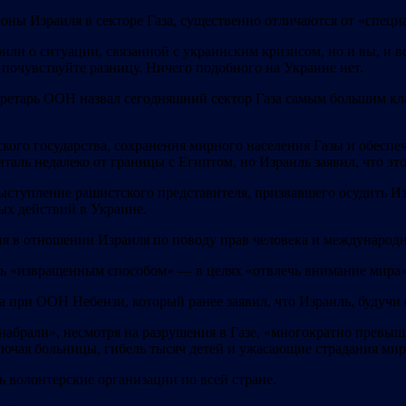
ороны Израиля в секторе Газа, существенно отличаются от «спе
рили о ситуации, связанной с украинским кризисом, но и вы, и в
 почувствуйте разницу. Ничего подобного на Украине нет.
кретарь ООН назвал сегодняшний сектор Газа самым большим кл
ского государства, сохранения мирного населения Газы и обеспе
италь недалеко от границы с Египтом, но Израиль заявил, что эт
ыступление рашистского представителя, призвавшего осудить Из
ых действий в Украине.
 в отношении Израиля по поводу прав человека и международног
ь «извращенным способом» — в целях «отвлечь внимание мира» 
а при ООН Небензи, который ранее заявил, что Израиль, будучи 
набрали», несмотря на разрушения в Газе, «многократно превыш
лючая больницы, гибель тысяч детей и ужасающие страдания мир
ь волонтерские организации по всей стране.