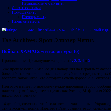
Израильские музыканты
Cвязаться с нами
Помощь сайту
Помощь сайту
Памятные места
Tag Archives:
Ярон Элиэзер Читиз
Война с ХАМАСом и волонтеры (6)
Продолжение. Предыдущие материалы
1,
2,
3,
4
и
5
Уже прошло более 2 мес. со дня нападения на Израиль хамасов
более 240 заложников, в том числе тел убитых, среди которых
возврата заложников, что обходится очень дорого: с 31 октяб
При этом в мире по-прежнему международный террор, особен
палестинцами”, выделяется путинская Россия, 24 февраля 202
находятся в пленую
14 декабря, спустя почти 2 года после начала войны в Украин
стиле коснулся войны Израиля в Газе, сравнив ее со “специаль