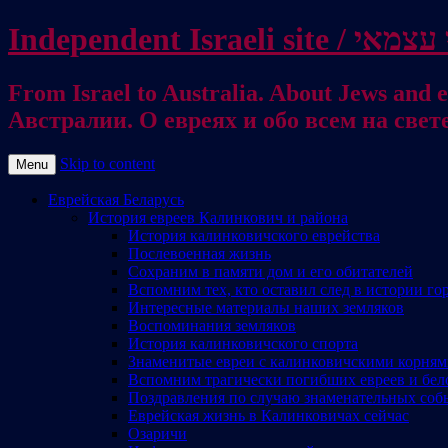
From Israel to Australia. About Jews and everything else / . על היהודים ועל כל דבר אחר
Австралии. О евреях и обо всем на свет
Skip to content
Menu
Еврейская Беларусь
История евреев Калинкович и района
История калинковичского еврейства
Послевоенная жизнь
Сохраним в памяти дом и его обитателей
Вспомним тех, кто оставил след в истории го
Интересные материалы наших земляков
Воспоминания земляков
История калинковичского спорта
Знаменитые евреи с калинковичскими корня
Вспомним трагически погибших евреев и бел
Поздравления по случаю знаменательных соб
Еврейская жизнь в Калинковичах сейчас
Озаричи