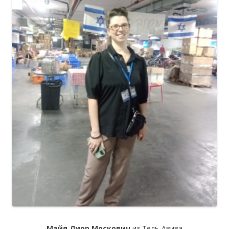
Майя Лиор Москович
из Тель-Авива