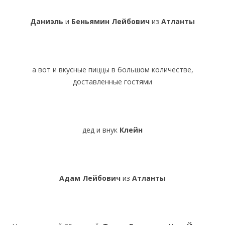
Даниэль
и
Беньямин
Лейбович
из
Атланты
а вот и вкусные пиццы в большом количестве,
доставленные гостями
дед и внук
Клейн
Адам Лейбович
из
Атланты