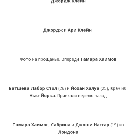
Джордж Клейн
Джордж
и
Ари
Клейн
Фото на прощанье. Впереди
Тамара Хаимов
Батшева Лабор Стол
(26) и
Йохан Халуа
(25), врач из
Нью-Йорка
. Приехали неделю назад
Тамара Хаимо
в,
Сабрина
и
Джоши Наггар
(19) из
Лондона