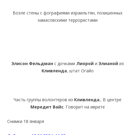
Возле стены с фографиями израильтян, похишенных
хамасовскими террористами
Элисон Фельдман
с дочками
Лиорой
и
Элианой
из
Кливленда
, штат Огайо
Часть группы волонтеров из
Кливленда
,. В центре
Мередит Вайс
. Говорит на иврите
Снимки 18 января