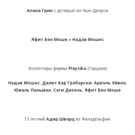
Алана Грин
с дочерью из Нью-Джерси
Яфит Бен Моше
и
Надав Мошес
Волонтеры фирмы
Playtika
(Герцлия)
Надав Мошес
,
Далит Бар Грабарски
,
Ариэль Эйвон
,
Юваль Пальман
,
Саги Декель
,
Яфит Бен Моше
15-летний
Адир Шварц
из Филадельфии.