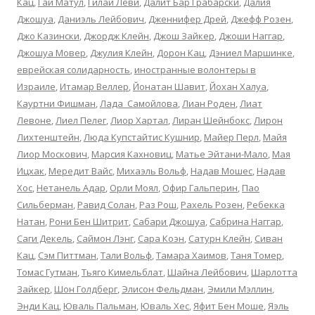
Кац
,
Гай Матул
,
Гилаи Леви
,
Далит Бар Грабарски
,
Далия
Джошуа
,
Даниэль Лейбович
,
Дженнифер Дрей
,
Джефф Розен
,
Джо Казински
,
Джордж Клейн
,
Джош Зайкер
,
Джоши Наггар
,
Джошуа Мовер
,
Джулия Клейн
,
Дорон Кац
,
Дэниел Маршинке
,
еврейская солидарность
,
иностранные волонтеры в
Израиле
,
Итамар Веллер
,
Йонатан Шавит
,
Йохан Халуа
,
Кауртни Фишман
,
Лада Cамойлова
,
Лиан Роден
,
Лиат
Левоне
,
Лиел Пелег
,
Лиор Хартал
,
Лиран Шейнбокс
,
Лирон
Лихтенштейн
,
Люда Купстайтис Кушнир
,
Майер Перл
,
Майя
Лиор Москович
,
Марсия Кахновиц
,
Матье Эйтани-Мало
,
Мая
Ицхак
,
Мередит Вайс
,
Михаэль Вольф
,
Надав Мошес
,
Надав
Хос
,
Нетанель Адар
,
Орли Моял
,
Офир Гальперин
,
Пао
Сильберман
,
Равид Солан
,
Раз Рош
,
Рахель Розен
,
Ребекка
Натан
,
Рони Бен Шитрит
,
Сабари Джошуа
,
Сабрина Наггар
,
Саги Декель
,
Саймон Лэнг
,
Сара Коэн
,
Сатурн Клейн
,
Сиван
Кац
,
Сэм Питтман
,
Тали Вольф
,
Тамара Хаимов
,
Таня Томер
,
Томас Гутман
,
Тьяго Кимельблат
,
Шайна Лейбович
,
Шарлотта
Зайкер
,
Шон Голдберг
,
Элисон Фельдман
,
Эмили Мэллин
,
Энди Кац
,
Юваль Пальман
,
Юваль Хес
,
Яфит Бен Моше
,
Яэль