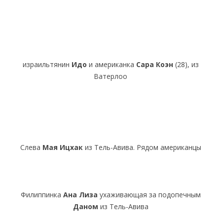
израильтянин
Идо
и американка
Сара Коэн
(28), из
Ватерлоо
Слева
Мая Ицхак
из Тель-Авива. Рядом американцы
Филиппинка
Ана Лиза
ухаживающая за подопечным
Даном
из Тель-Авива