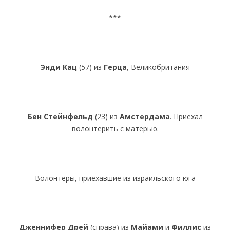
***
Энди Кац
(57) из
Герца
, Великобритания
Бен Стейнфельд
(23) из
Амстердама
. Приехал
волонтерить с матерью.
Волонтеры, приехавшие из израильского юга
Дженнифер Дрей
(справа) из
Майами
и
Филлис
из