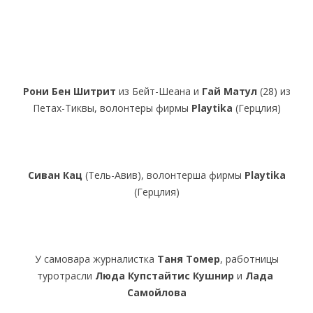
Рони Бен Шитрит
из Бейт-Шеана и
Гай Матул
(28) из
Петах-Тиквы, волонтеры фирмы
Playtika
(Герцлия)
Сиван Кац
(Тель-Авив), волонтерша фирмы
Playtika
(Герцлия)
У самовара журналистка
Таня Томер
, работницы
туротрасли
Люда Купстайтис Кушнир
и
Лада
Cамойлова