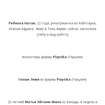
Ребекка Натан
, 22 года, репатриантка из Кейптауна,
Южная Африка. Живу в Тель-Авиве, сейчас закончила
учёбу и ищу работу
волонтеры фирмы
Playtika
(Герцлия)
Гилаи Леви
из фирмы
Playtika
(Герцлия)
25-летний
Матье Эйтани-Мало
из Канады, 6 недель в