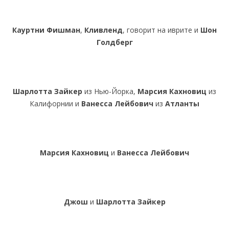
Кауртни Фишман
,
Кливленд
, говорит на иврите и
Шон
Голдберг
Шарлотта Зайкер
из Нью-Йорка,
Марсия Кахновиц
из
Калифорнии и
Ванесса Лейбович
из
Атланты
Марсия Кахновиц
и
Ванесса Лейбович
Джош
и
Шарлотта Зайкер