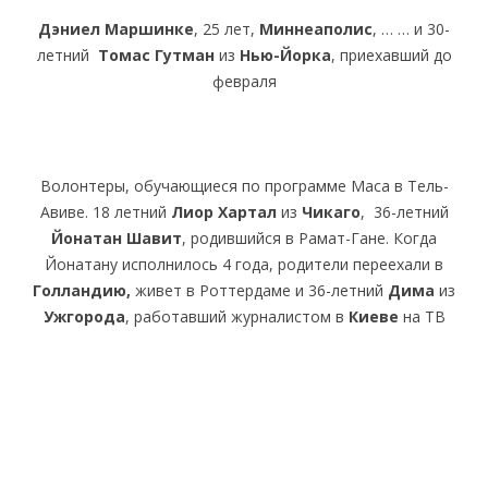
Дэниел Маршинке
, 25 лет,
Миннеаполис
, … … и 30-
летний
Томас Гутман
из
Нью-Йорка
, приехавший до
февраля
Волонтеры, обучающиеся по программе Маса в Тель-
Авиве. 18 летний
Лиор Хартал
из
Чикаго
, 36-летний
Йонатан Шавит
, родившийся в Рамат-Гане. Когда
Йонатану исполнилось 4 года, родители переехали в
Голландию,
живет в Роттердаме и 36-летний
Дима
из
Ужгорода
, работавший журналистом в
Киеве
на ТВ