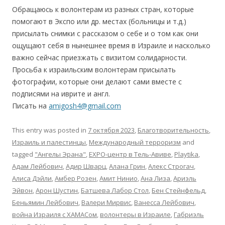
Обращаюсь к волонтерам из разных стран, которые
помогают в Экспо или др. местах (больницы и т.д.)
присылать снимки с рассказом о себе и о том как они
ощущают себя в нынешнее время в Израиле и насколько
важно сейчас приезжать с визитом солидарности.
Просьба к израильским волонтерам присылать
фотографии, которые они делают сами вместе с
подписями на иврите и англ.
Писать на
amigosh4@gmail.com
This entry was posted in
7 октября 2023
,
Благотворительность
,
Израиль и палестинцы
,
Международный терроризм
and
tagged
"Ангелы Эрана"
,
EХРО-центр в Тель-Авиве
,
Playtika
,
Адам Лейбович
,
Адир Шварц
,
Алана Грин
,
Алекс Строгач
,
Алиса Дэйли
,
Амбер Розен
,
Амит Нинио
,
Ана Лиза
,
Ариэль
Эйвон
,
Арон Шустин
,
Батшева Лабор Стол
,
Бен Стейнфельд
,
Беньямин Лейбович
,
Валери Мирвис
,
Ванесса Лейбович
,
война Израиля с ХАМАСом
,
волонтеры в Израиле
,
Габриэль