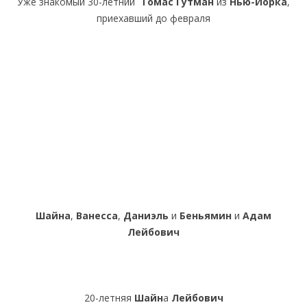
Уже знакомый 30-летний
Томас Гутман
из
Нью-Йорка
,
приехавший до февраля
Шайна
,
Ванесса
,
Даниэль
и
Беньямин
и
Адам
Лейбович
20-летняя
Шайн
а
Лейбович