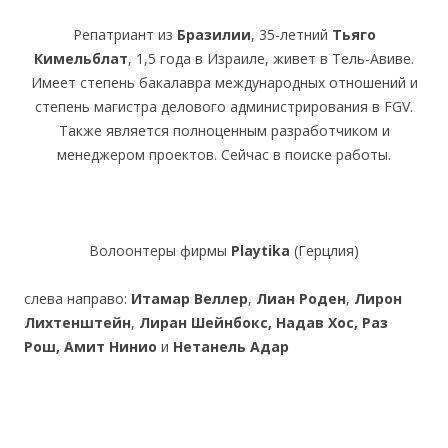
Репатриант из
Бразилии
, 35-летний
Тьяго
Кимельблат
, 1,5 года в Израиле, живет в Тель-Авиве.
Имеет степень бакалавра международных отношений и
степень магистра делового администрирования в FGV.
Также является полноценным разработчиком и
менеджером проектов. Сейчас в поиске работы.
Волоонтеры фирмы
Playtika
(Герцлия)
слева направо:
Итамар Веллер
,
Лиан Роден
,
Лирон
Лихтенштейн
,
Лиран
Шейнбокс,
Надав Хос,
Раз
Рош,
Амит Нинио
и
Нетанель Адар