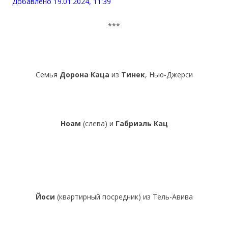
Добавлено 19.01.2024, 11:39
***
Семья
Дорона Каца
из
Тинек
, Нью-Джерси
Ноам
(слева) и
Габриэль Кац
Йоси
(квартирный посредник) из Тель-Авива