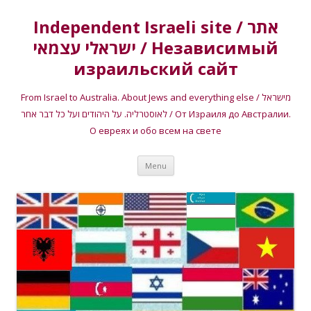
Independent Israeli site / אתר
ישראלי עצמאי / Независимый
израильский сайт
From Israel to Australia. About Jews and everything else / מישראל
לאוסטרליה. על היהודים ועל כל דבר אחר / От Израиля до Австралии.
О евреях и обо всем на свете
Skip
Menu
to
content