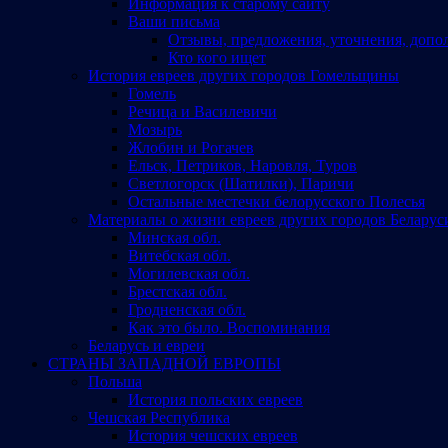
Информация к старому сайту
Ваши письма
Отзывы, предложения, уточнения, допо
Кто кого ищет
История евреев других городов Гомельщины
Гомель
Речица и Василевичи
Мозырь
Жлобин и Рогачев
Ельск, Петриков, Наровля, Туров
Светлогорск (Шатилки), Паричи
Остальные местечки белорусского Полесья
Материалы о жизни евреев других городов Беларус
Минская обл.
Витебская обл.
Могилевская обл.
Брестская обл.
Гродненская обл.
Как это было. Воспоминания
Беларусь и евреи
СТРАНЫ ЗАПАДНОЙ ЕВРОПЫ
Польша
История польских евреев
Чешская Республика
История чешских евреев