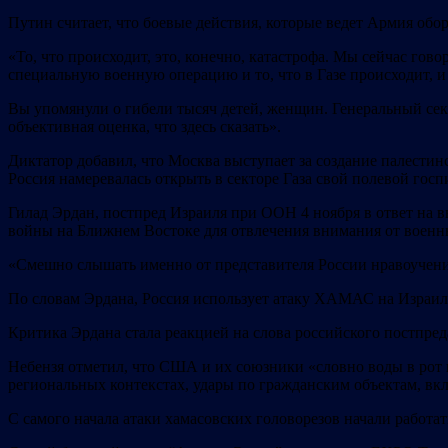
Путин считает, что боевые действия, которые ведет Армия об
«То, что происходит, это, конечно, катастрофа. Мы сейчас гово
специальную военную операцию и то, что в Газе происходит, и
Вы упомянули о гибели тысяч детей, женщин. Генеральный се
объективная оценка
, что здесь сказать».
Диктатор добавил, что Москва выступает за создание палестин
Россия намеревалась открыть в секторе Газа свой полевой госп
Гилад Эрдан, постпред Израиля при ООН 4 ноября в ответ на в
войны на Ближнем Востоке для отвлечения внимания от военн
«Смешно слышать именно от представителя России нравоучения
По словам Эрдана, Россия использует атаку ХАМАС на Израил
Критика Эрдана стала реакцией на слова российского постпред
Небензя отметил, что США и их союзники «словно воды в рот 
региональных контекстах, удары по гражданским объектам, вк
С самого начала атаки хамасовских головорезов начали работат