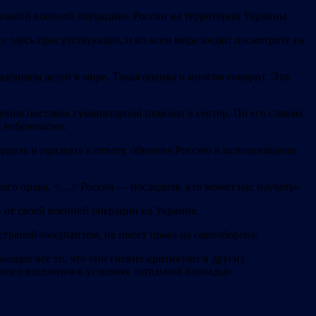
циальной военной операции» России на территории Украины.
се здесь присутствующие, и во всем мире видят: посмотрите на
адбищем детей в мире. Такая оценк
а о многом говорит. Это
чения поставок гуманитарной помощи в сектор. По его словам,
о небезопасно.
раиль и призвать к ответу, обвинил Россию в использовании
о права. <…> Россия — последняя, ​​кто может нас поучать»
от своей военной операции на Украине.
страной-оккупантом, не имеет права на самооборону.
ающие все то, что они гневно критикуют в других
ного населения в условиях тотальной блокады».