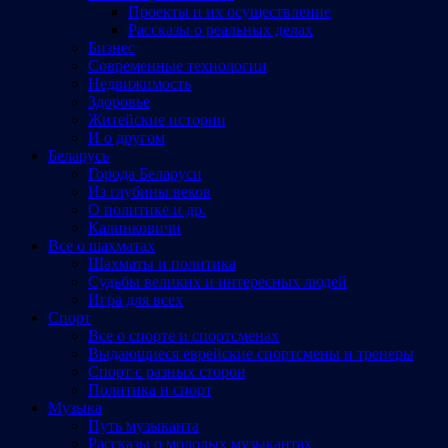
Проекты и их осуществление
Рассказы о реальных делах
Бизнес
Современные технологии
Недвижимость
Здоровье
Житейские истории
И о другом
Беларусь
Города Беларуси
Из глубины веков
О политике и др.
Калинковичи
Все о шахматах
Шахматы и политика
Судьбы великих и интересных людей
Игра для всех
Спорт
Все о спорте и спортсменах
Выдающиеся еврейские спортсмены и тренеры
Спорт с разных сторон
Политика и спорт
Музыка
Путь музыканта
Рассказы о молодых музыкантах