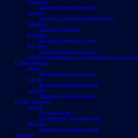
Германия
История немецких евреев
Англия
Евреи в Соединенном Королевстве
Франция
Евреи во Франции
Румыния
История румынских евреев
Болгария
История болгарских евреев
Еврейские памятники и достопримечательности Ге
Страны Балтии
Литва
История литовских евреев
Латвия
История латвийских евреев
Эстония
История эстонских евреев
Грузия, Молдова
Грузия
Грузия и евреи
От древности до наших дней
Молдова
История молдавских евреев
Холокост