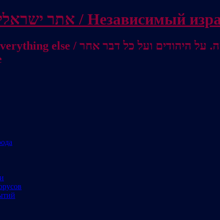
Independent Israeli site / אתר ישראלי עצמאי 
מישראל לאוסטרליה / От Израиля до
е
рода
ми
орусов
ытий