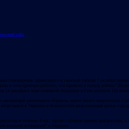
ских головорезов, приведшего к ужасной гибели 7 октября прим
 были и иностранные рабочие, что привело к началу войны “Желе
ря по 14 декабря в ходе наземной операции в Газе погибли 116 
но желающий уничтожить Израиль, имеет много защитников. Ср
2 вторгшаяся в Украину и безжалостно разрушающая целые город
е, диктатор в течение 4 час. провел прямую линию для россиян,
ной военной операцией” в Украине.