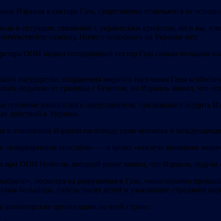
ороны Израиля в секторе Газа, существенно отличаются от «спе
рили о ситуации, связанной с украинским кризисом, но и вы, и в
 почувствуйте разницу. Ничего подобного на Украине нет.
кретарь ООН назвал сегодняшний сектор Газа самым большим кл
ского государства, сохранения мирного населения Газы и обеспе
италь недалеко от границы с Египтом, но Израиль заявил, что эт
ыступление рашистского представителя, призвавшего осудить Из
ых действий в Украине.
 в отношении Израиля по поводу прав человека и международног
ь «извращенным способом» — в целях «отвлечь внимание мира» 
а при ООН Небензи, который ранее заявил, что Израиль, будучи 
набрали», несмотря на разрушения в Газе, «многократно превыш
лючая больницы, гибель тысяч детей и ужасающие страдания мир
ь волонтерские организации по всей стране.