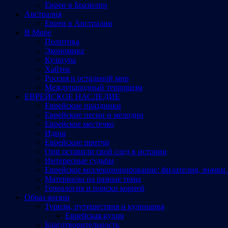
Евреи в Бразилии
Австралия
Евреи в Австралии
В Мире
Политика
Экономика
Культура
Хайтек
Россия и остальной мир
Международный терроризм
ЕВРЕЙСКОЕ НАСЛЕДИЕ
Еврейские праздники
Еврейские песни и мелодии
Еврейское местечко
Идиш
Еврейские притчи
Они оставили свой след в истории
Интересные судьбы
Еврейское коллекционирование: филателия, значки 
Материалы на разные темы
Генеалогия и поиски корней
Образ жизни
Туризм, путешествия и кулинария
Еврейская кухня
Благотворительность