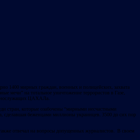
ерно 1400 мирных граждан, военных и полицейских, захвата
зные мечи” на тотальное уничтожение террористов в Газе,
военнослужащих ЦАХАЛа.
еди стран, которые озабочены “мирными несчастными
а, сделавшая беженцами миллионы украинцев. 3500 до сих пор
 а также отвечал на вопросы допущенных журналистов. В своем