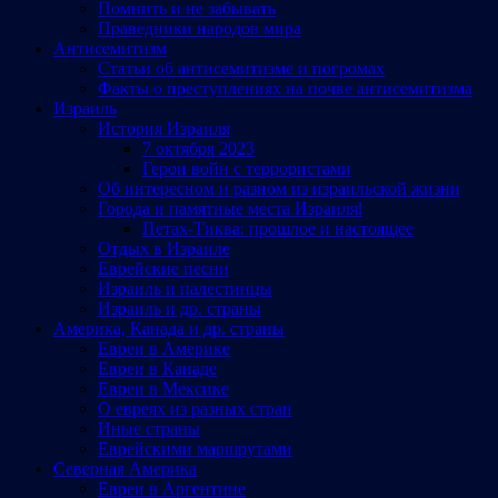
Помнить и не забывать
Праведники народов мира
Антисемитизм
Статьи об антисемитизме и погромах
Факты о преступлениях на почве антисемитизма
Израиль
История Израиля
7 октября 2023
Герои войн с террористами
Об интересном и разном из израильской жизни
Города и памятные места Израиляl
Петах-Тиква: прошлое и настоящее
Отдых в Израиле
Еврейские песни
Израиль и палестинцы
Израиль и др. страны
Америка, Канада и др. страны
Евреи в Америке
Евреи в Канаде
Евреи в Мексике
О евреях из разных стран
Иные страны
Еврейскими маршрутами
Северная Америка
Евреи в Аргентине