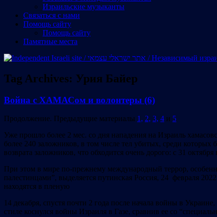
Израильские музыканты
Cвязаться с нами
Помощь сайту
Помощь сайту
Памятные места
Tag Archives:
Урия Байер
Война с ХАМАСом и волонтеры (6)
Продолжение. Предыдущие материалы
1,
2,
3,
4
и
5
Уже прошло более 2 мес. со дня нападения на Израиль хамасов
более 240 заложников, в том числе тел убитых, среди которых
возврата заложников, что обходится очень дорого: с 31 октяб
При этом в мире по-прежнему международный террор, особен
палестинцами”, выделяется путинская Россия, 24 февраля 202
находятся в пленую
14 декабря, спустя почти 2 года после начала войны в Украин
стиле коснулся войны Израиля в Газе, сравнив ее со “специаль