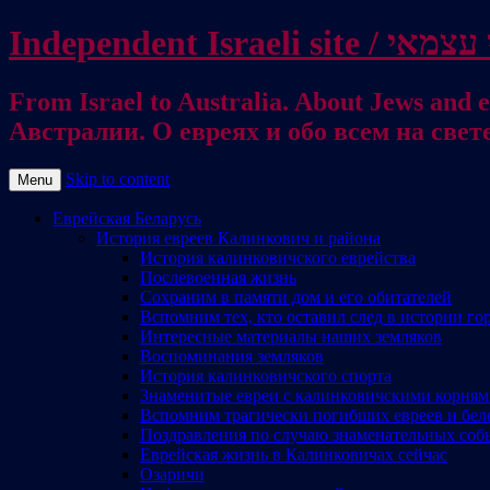
From Israel to Australia. About Jews and everything else / . על היהודים ועל כל דבר אחר
Австралии. О евреях и обо всем на свет
Skip to content
Menu
Еврейская Беларусь
История евреев Калинкович и района
История калинковичского еврейства
Послевоенная жизнь
Сохраним в памяти дом и его обитателей
Вспомним тех, кто оставил след в истории го
Интересные материалы наших земляков
Воспоминания земляков
История калинковичского спорта
Знаменитые евреи с калинковичскими корня
Вспомним трагически погибших евреев и бел
Поздравления по случаю знаменательных соб
Еврейская жизнь в Калинковичах сейчас
Озаричи