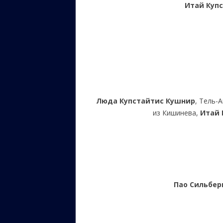
Итай Куп
Люда Купстайтис Кушнир
, Тель-
из Кишинева,
Итай 
Пао Сильбе