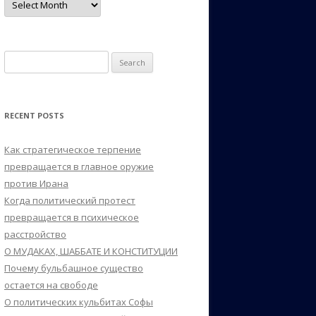
Search
for:
RECENT POSTS
Как стратегическое терпение
превращается в главное оружие
против Ирана
Когда политический протест
превращается в психическое
расстройство
О МУДАКАХ, ШАББАТЕ И КОНСТИТУЦИИ
Почему бульбашное существо
остается на свободе
О политических кульбитах Софы