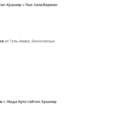
тис Кушнир
и
Пао Сильберман
ов
из Тель-Авива, бизнесменша
в
и
Люда Купстайтис Кушнир