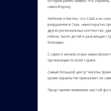
который ранее заявил, что Израиль,
самооборону.
Небензя отметил, что США и их союз
разрушения в Газе, «многократно пр
других региональных контекстах, у
гибель тысяч детей и ужасающие ст
блокады».
С самого начала атаки хамасовских
организации по всей стране.
Самый большой центр “Ангелы Эрана
кроме израильтян приезжают из сам
Представляю вниманию шестой фото