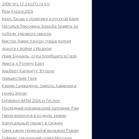
נהרגה בלבנון ב-12 ביוני 2006
Йом А-Шоа 2026
Берл Лазар о политике и русской бане
Наталья Плюснина. Борьба Трампа за
победу здравого смысла
Виктор Дэвис Хэнсон. Наша долгая
дорога к войне с Ираном
Ицик Бунцель, отец погибшего в Газе
Амита, к Ронену Бару
Альберт Капенгут. Второе
пришествие Таля
Карим Саджадпур. Смерть Хаменеи и
конец эпохи
Exhibition IMTM 2026 in Tel Aviv
Последний израильский заложник Ран
Гвили вернулся в родную землю
Ханукальный теракт в Сиднее
Смех каких генералов вызывал Роман
Гофман, следующий глава Моссада