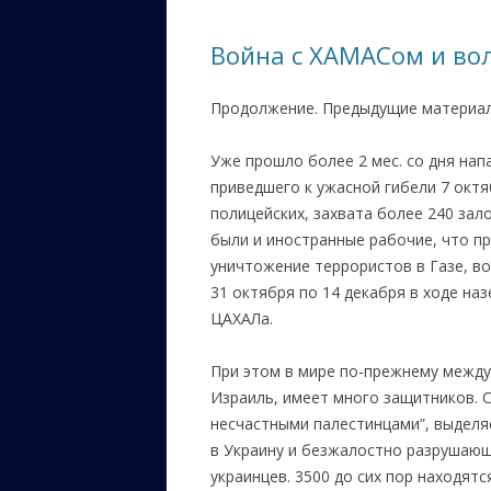
ЕВРЕЙС
Война с ХАМАСом и вол
КАЛИНК
Продолжение. Предыдущие матери
ОЗАРИ
ИНФОРМ
Уже прошло более 2 мес. со дня нап
САЙТУ
приведшего к ужасной гибели 7 окт
полицейских, захвата более 240 зал
ВАШИ П
были и иностранные рабочие, что пр
уничтожение террористов в Газе, во
31 октября по 14 декабря в ходе на
ЦАХАЛа.
При этом в мире по-прежнему межд
Израиль, имеет много защитников. 
несчастными палестинцами”, выделя
в Украину и безжалостно разрушаю
украинцев. 3500 до сих пор находятс