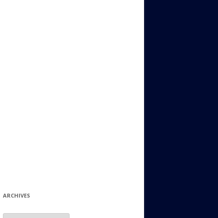
ИДИШ
СТАЛЬНОЙ МИР
ЕВРЕЙСКИЕ ПРИТЧИ
НЫЙ ТЕРРОРИЗМ
ОНИ ОСТАВИЛИ СВОЙ СЛЕД В
ИСТОРИИ
ИНТЕРЕСНЫЕ СУДЬБЫ
ЕВРЕЙСКОЕ
КОЛЛЕКЦИОНИРОВАНИЕ:
ФИЛАТЕЛИЯ, ЗНАЧКИ И ДР.
МАТЕРИАЛЫ НА РАЗНЫЕ ТЕМЫ
ГЕНЕАЛОГИЯ И ПОИСКИ КОРНЕЙ
ARCHIVES
Archives