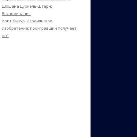
Шошана Цуриэль-Штерн:
Воспоминания
Ирит Линур. Израильское
изобретение: проигравший получает
всё