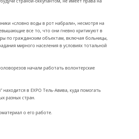
 будучи страной-оккупантом, не имеет права на
ники «словно воды в рот набрали», несмотря на
евышающие все то, что они гневно критикуют в
дары по гражданским объектам, включая больницы,
радания мирного населения в условиях тотальной
 головорезов начали работать волонтерские
” находится в EXPO Тель-Авива, куда помогать
ых разных стран.
материал о его работе.