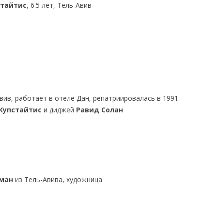
стайтис
, 6.5 лет, Тель-Авив
Авив, работает в отеле Дан, репатриировалась в 1991
Купстайтис
и диджей
Равид Солан
рман
из Тель-Авива, художница