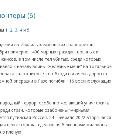
КАЯ ЖИЗНЬ В
онтеры (6)
ОВИЧАХ СЕЙЧАС
алы
1,
2,
3,
4
и
5
ЧИ
АЦИЯ К СТАРОМУ
адения на Израиль хамасовских головорезов,
ября примерно 1400 мирных граждан, военных и
ожников, в том числе тел убитых, среди которых
ИСЬМА
ОТЗЫВЫ, ПРЕДЛОЖЕНИЯ,
ивело к началу войны “Железные мечи” на тотальное
УТОЧНЕНИЯ, ДОПОЛНЕНИЯ
зврата заложников, что обходится очень дорого: с
земной операции в Газе погибли 116 военнослужащих
КТО КОГО ИЩЕТ
ународный террор, особенно желающий уничтожить
Среди стран, которые озабочены “мирными
ется путинская Россия, 24 февраля 2022 вторгшаяся
щая целые города, сделавшая беженцами миллионы
я в пленую