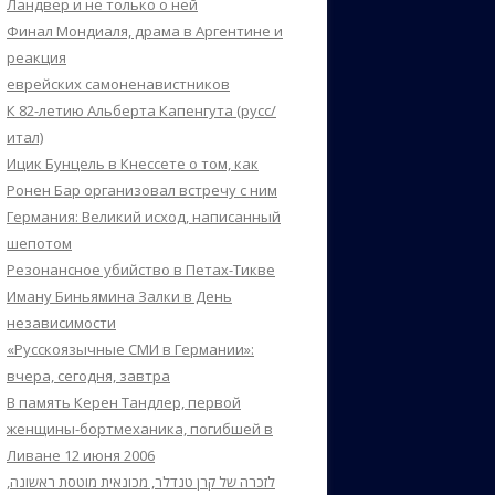
Ландвер и не только о ней
Финал Мондиаля, драма в Аргентине и
реакция
еврейских самоненавистников
К 82-летию Альберта Капенгута (русс/
итал)
Ицик Бунцель в Кнессете о том, как
Ронен Бар организовал встречу с ним
Германия: Великий исход, написанный
шепотом
Резонансное убийство в Петах-Тикве
Иману Биньямина Залки в День
независимости
«Русскоязычные СМИ в Германии»:
вчера, сегодня, завтра
В память Керен Тандлер, первой
женщины-бортмеханика, погибшей в
Ливане 12 июня 2006
לזכרה של קרן טנדלר, מכונאית מוטסת ראשונה,