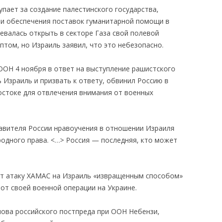
пает за создание палестинского государства,
 и обеспечения поставок гуманитарной помощи в
ревалась открыть в секторе Газа свой полевой
иптом, но Израиль заявил, что это небезопасно.
 ООН 4 ноября в ответ на выступление рашистского
 Израиль и призвать к ответу, обвинил Россию в
стоке для отвлечения внимания от военных
авителя России нравоучения в отношении Израиля
одного права. <…> Россия — последняя, ​​кто может
ет атаку ХАМАС на Израиль «извращенным способом»
от своей военной операции на Украине.
лова российского постпреда при ООН Небензи,