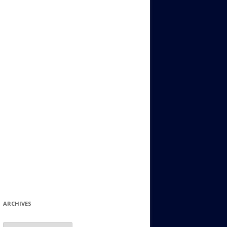
ИДИШ
СТАЛЬНОЙ МИР
ЕВРЕЙСКИЕ ПРИТЧИ
НЫЙ ТЕРРОРИЗМ
ОНИ ОСТАВИЛИ СВОЙ СЛЕД В
ИСТОРИИ
ИНТЕРЕСНЫЕ СУДЬБЫ
ЕВРЕЙСКОЕ
КОЛЛЕКЦИОНИРОВАНИЕ:
ФИЛАТЕЛИЯ, ЗНАЧКИ И ДР.
МАТЕРИАЛЫ НА РАЗНЫЕ ТЕМЫ
ГЕНЕАЛОГИЯ И ПОИСКИ КОРНЕЙ
ARCHIVES
Archives