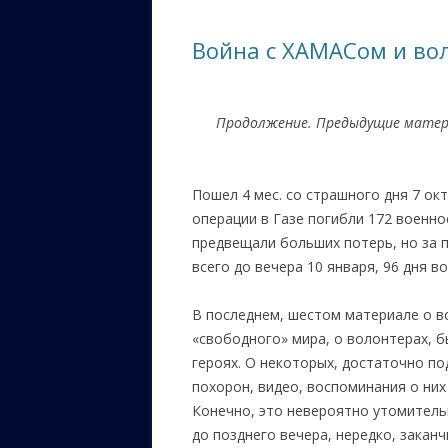
ЕВРЕЙС
Война с ХАМАСом и вол
КАЛИНК
ОЗАРИ
Продолжение. Предыдущие мате
ИНФОРМ
САЙТУ
Пошел 4 мес. со страшного дня 7 окт
ВАШИ П
операции в Газе погибли 172 военн
предвещали больших потерь, но за п
всего до вечера 10 января, 96 дня 
В последнем, шестом материале о в
«свободного» мира, о волонтерах, б
героях. О некоторых, достаточно по
похорон, видео, воспоминания о них
Конечно, это невероятно утомитель
до позднего вечера, нередко, закан