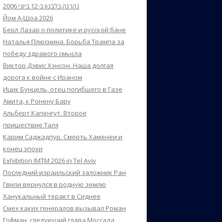
נהרגה בלבנון ב-12 ביוני 2006
Йом А-Шоа 2026
Берл Лазар о политике и русской бане
Наталья Плюснина. Борьба Трампа за
победу здравого смысла
Виктор Дэвис Хэнсон. Наша долгая
дорога к войне с Ираном
Ицик Бунцель, отец погибшего в Газе
Амита, к Ронену Бару
Альберт Капенгут. Второе
пришествие Таля
Карим Саджадпур. Смерть Хаменеи и
конец эпохи
Exhibition IMTM 2026 in Tel Aviv
Последний израильский заложник Ран
Гвили вернулся в родную землю
Ханукальный теракт в Сиднее
Смех каких генералов вызывал Роман
Гофман, следующий глава Моссада