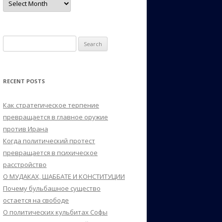
Search
for:
RECENT POSTS
Как стратегическое терпение
превращается в главное оружие
против Ирана
Когда политический протест
превращается в психическое
расстройство
О МУДАКАХ, ШАББАТЕ И КОНСТИТУЦИИ
Почему бульбашное существо
остается на свободе
О политических кульбитах Софы