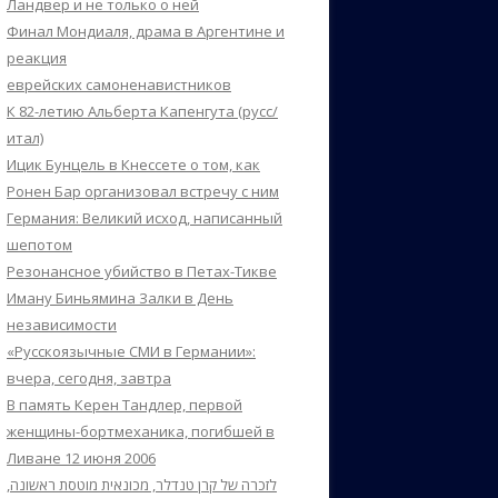
Ландвер и не только о ней
Финал Мондиаля, драма в Аргентине и
реакция
еврейских самоненавистников
К 82-летию Альберта Капенгута (русс/
итал)
Ицик Бунцель в Кнессете о том, как
Ронен Бар организовал встречу с ним
Германия: Великий исход, написанный
шепотом
Резонансное убийство в Петах-Тикве
Иману Биньямина Залки в День
независимости
«Русскоязычные СМИ в Германии»:
вчера, сегодня, завтра
В память Керен Тандлер, первой
женщины-бортмеханика, погибшей в
Ливане 12 июня 2006
לזכרה של קרן טנדלר, מכונאית מוטסת ראשונה,