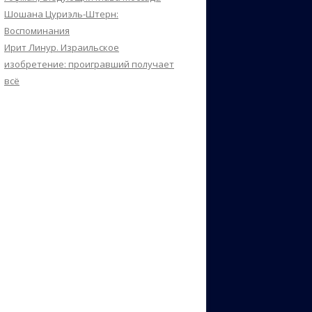
Шошана Цуриэль-Штерн:
Воспоминания
Ирит Линур. Израильское
изобретение: проигравший получает
всё