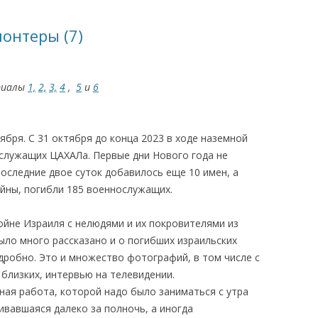
КАЯ ЖИЗНЬ В
онтеры (7)
ОВИЧАХ СЕЙЧАС
ЧИ
риалы
1,
2,
3,
4
,
5
и
6
АЦИЯ К СТАРОМУ
ября. С 31 октября до конца 2023 в ходе наземной
ИСЬМА
ОТЗЫВЫ, ПРЕДЛОЖЕНИЯ,
ослужащих ЦАХАЛа. Первые дни Нового года не
УТОЧНЕНИЯ, ДОПОЛНЕНИЯ
оследние двое суток добавилось еще 10 имен, а
войны, погибли 185 военнослужащих.
КТО КОГО ИЩЕТ
ойне Израиля с нелюдями и их покровителями из
ыло много рассказано и о погибших израильских
дробно. Это и множество фотографий, в том числе с
 близких, интервью на телевидении.
ная работа, которой надо было заниматься с утра
чивавшаяся далеко за полночь, а иногда