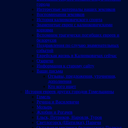
города
Интересные материалы наших земляков
Воспоминания земляков
История калинковичского спорта
Знаменитые евреи с калинковичскими
корнями
Вспомним трагически погибших евреев и
белорусов
Поздравления по случаю знаменательных
событий
Еврейская жизнь в Калинковичах сейчас
Озаричи
Информация к старому сайту
Ваши письма
Отзывы, предложения, уточнения,
дополнения
Кто кого ищет
История евреев других городов Гомельщины
Гомель
Речица и Василевичи
Мозырь
Жлобин и Рогачев
Ельск, Петриков, Наровля, Туров
Светлогорск (Шатилки), Паричи
Остальные местечки белорусского Полесья