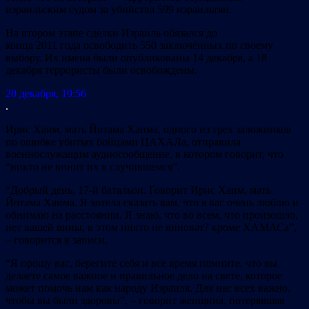
израильским судом за убийства 599 израильтян.
На втором этапе сделки Израиль обязался до
конца 2011 года освободить 550 заключённых по своему
выбору. Их имена были опубликованы 14 декабря, а 18
декабря террористы были освобождены.
20 декабря, 19:56
.
Ирис Хаим, мать Йотама Хаима, одного из трех заложников
по ошибке убитых бойцами ЦАХАЛа, отправила
военнослужащим аудиосообщение, в котором говорит, что
“никто не винит их в случившемся”.
“Добрый день, 17-й батальон. Говорит Ирис Хаим, мать
Йотама Хаима. Я хотела сказать вам, что я вас очень люблю и
обнимаю на расстоянии. Я знаю, что во всем, что произошло,
нет вашей вины, в этом никто не виноват? кроме ХАМАСа”,
– говорится в записи.
“Я прошу вас, берегите себя и все время помните, что вы
делаете самое важное и правильное дело на свете, которое
может помочь нам как народу Израиля. Для нас всех важно,
чтобы вы были здоровы”, – говорит женщина, потерявшая