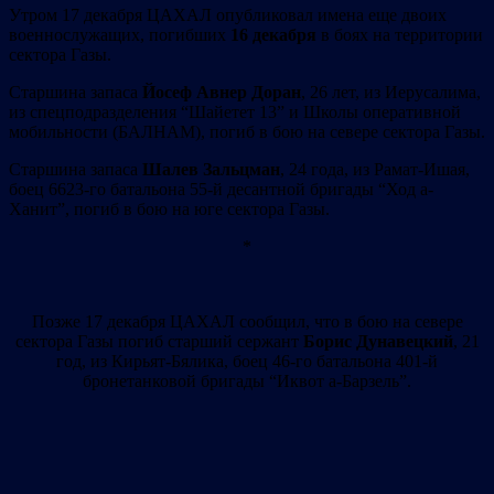
Утром 17 декабря ЦАХАЛ опубликовал имена еще двоих
военнослужащих, погибших
16 декабря
в боях на территории
сектора Газы.
Старшина запаса
Йосеф Авнер Доран
, 26 лет, из Иерусалима,
из спецподразделения “Шайетет 13” и Школы оперативной
мобильности (БАЛНАМ), погиб в бою на севере сектора Газы.
Старшина запаса
Шалев Зальцман
, 24 года, из Рамат-Ишая,
боец ​​​​6623-го батальона 55-й десантной бригады “Ход а-
Ханит”, погиб в бою на юге сектора Газы.
*
Позже 17 декабря ЦАХАЛ сообщил, что в бою на севере
сектора Газы погиб старший сержант
Борис Дунавецкий
, 21
год, из Кирьят-Бялика, боец 46-го батальона 401-й
бронетанковой бригады “Иквот а-Барзель”.