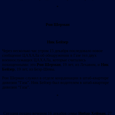
*
Рон Шерман
Ник Бейзер
Через несколько час утром 15 декабря последовало новое
сообщение ЦАХАЛа об обнаружении в Газе тел двух
военнослужащих ЦАХАЛа, которые считались
похищенными: это
Рон Шерман
, 19 лет, из Лехавим, и
Ник
Бейзер
, 19 лет, из Беэр-Шевы.
Рон Шерман служил в отделе координации в штаб-квартире
дивизии “Газа”. Ник Бейзер был водителем в штаб-квартире
дивизии “Газа”.
*
Сегодня поздно вечером 16 декабря семье
Инбар Хейман
, 27