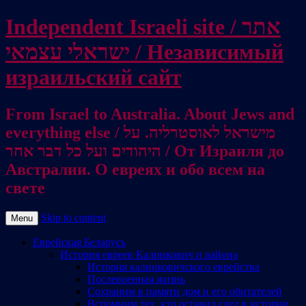
Independent Israeli site / אתר
ישראלי עצמאי / Независимый
израильский сайт
From Israel to Australia. About Jews and
everything else / מישראל לאוסטרליה. על
היהודים ועל כל דבר אחר / От Израиля до
Австралии. О евреях и обо всем на
свете
Skip to content
Menu
Еврейская Беларусь
История евреев Калинкович и района
История калинковичского еврейства
Послевоенная жизнь
Сохраним в памяти дом и его обитателей
Вспомним тех, кто оставил след в истории