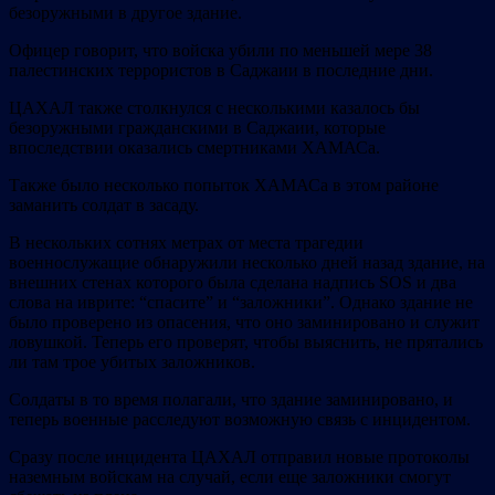
безоружными в другое здание.
Офицер говорит, что войска убили по меньшей мере 38
палестинских террористов в Саджаии в последние дни.
ЦАХАЛ также столкнулся с несколькими казалось бы
безоружными гражданскими в Саджаии, которые
впоследствии оказались смертниками ХАМАСа.
Также было несколько попыток ХАМАСа в этом районе
заманить солдат в засаду.
В нескольких сотнях метрах от места трагедии
военнослужащие обнаружили несколько дней назад здание, на
внешних стенах которого была сделана надпись SOS и два
слова на иврите: “спасите” и “заложники”. Однако здание не
было проверено из опасения, что оно заминировано и служит
ловушкой. Теперь его проверят, чтобы выяснить, не прятались
ли там трое убитых заложников.
Солдаты в то время полагали, что здание заминировано, и
теперь военные расследуют возможную связь с инцидентом.
Сразу после инцидента ЦАХАЛ отправил новые протоколы
наземным войскам на случай, если еще заложники смогут