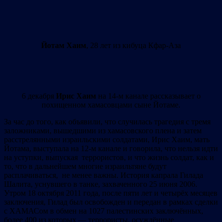
Йотам Хаим
, 28 лет из кибуца Кфар-Аза
6 декабря
Ирис Хаим
на 14-м канале рассказывает о
похищенном хамасовцами сыне Йотаме.
За час до того, как объявили, что случилась трагедия с тремя
заложниками, вышедшими из хамасовского плена и затем
расстрелянными израильскими солдатами, Ирис Хаим, мать
Йотама, выступала на 12-м канале и говорила, что нельзя идти
на уступки, выпуская террористов, и что жизнь солдат, как и
то, что в дальнейшем многие израильтяне будут
расплачиваться, не менее важны. История капрала Гилада
Шалита, уснувшего в танке, захваченного 25 июня 2006.
Утром 18 октября 2011 года, после пяти лет и четырёх месяцев
заключения, Гилад был освобожден и передан в рамках сделки
с ХАМАСом в обмен на 1027 палестинских заключённых,
более 400 из которых — террористы, осуждённые