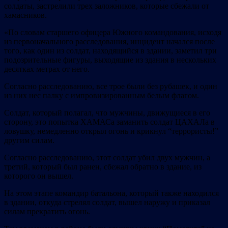
солдаты, застрелили трех заложников, которые сбежали от
хамасников.
«По словам старшего офицера Южного командования, исходя
из первоначального расследования, инцидент начался после
того, как один из солдат, находящийся в здании, заметил три
подозрительные фигуры, выходящие из здания в нескольких
десятках метрах от него.
Согласно расследованию, все трое были без рубашек, и один
из них нес палку с импровизированным белым флагом.
Солдат, который полагал, что мужчины, движущиеся в его
сторону, это попытка ХАМАСа заманить солдат ЦАХАЛа в
ловушку, немедленно открыл огонь и крикнул “террористы!”
другим силам.
Согласно расследованию, этот солдат убил двух мужчин, а
третий, который был ранен, сбежал обратно в здание, из
которого он вышел.
На этом этапе командир батальона, который также находился
в здании, откуда стрелял солдат, вышел наружу и приказал
силам прекратить огонь.