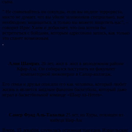
сына.
” Не сомневайтесь ни секунды, если вы видите террориста,
никто не думает, что вы убили заложников специально, вам
необходимо защищаться, и только вы можете защитить нас”, –
говорит Ирис Хаим и добавляет, что она хотела бы
встретиться с бойцами, которым адресована запись, как только
это станет возможным.
.
Алон Шамриз
, 26 лет, жил в жил в молодежном районе
Кфар-Аза. Он собирался поступить на факультет
компьютерной инженерии в Сапир-колледж.
Его семья и друзья описали его как человека, который любит
жизнь и является заядлым фанатом баскетбола, который даже
играл в баскетбольной команде «Шаар ха-Негев».
Самер Фуад Аль-Талалка
25 лет, из Хуры, похищен из
кибуца Нир-Ам
Вчера, 15 декабря. случилась огромная трагедия. Израильские