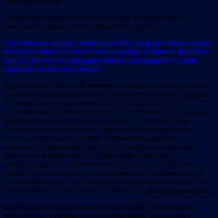
сбежать из плена.
Сам сценарий, когда заложники ходят по зоне боевых
действий, никогда не учитывался ЦАХАЛом.
Случившееся на руку хамасовцам. Но среди русскоговорящих
находятся много лет известные подлецы, которые в фейсбуке
пишут, что есть инструкция убивать заложников, и армия
скрывает количество убитых.
Один из них, известный ненавистник Израиля Михаил О-в,
страстно тоскующий по совку, обожающий путлера, который
сразу после того как в году 2010 причалил из Питера,
поселившись в Рамат-Гане, активно включился в поливание
грязью страны, которая его приняла. Его статейки, как
“специалиста по Израилю”, появляются на рашистских
сайтах. А еще он поигрывает в шахматы в одной из
невысоких израильских лиг, о чем узнал в последние дни,
увидев его коммент на стр. Еврейской шахматной
энциклопедии, и не может быть, чтоб никто не знал о его
взгядах, но похоже, что всем до одного места. Удивительно,
что за все годы на него также не обратили вниимание те, кто
ответственен за безопасность Израиля. 16 декабря он написал:
Объяснить русскоязычным израильтянам, отправляющих
своих детей служить в израильской армии, что в случае