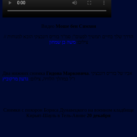
Видео
Моше бен Симхон
הדרך שלך בחיים תמשיך לפעום”: סמ”ר בוריס דונבצקי הובא למנוחות //
צילום:
משה בן שמחון
Два нижних снимка
Гидона Марковича
. אביו של בוריס דונבצקי
ז”ל במהלך הלוויה, צילום:
גדעון מרקוביץ
Снимки с похорон Бориса Дунавецкого на военном кладбище
Кирьят-Шауль в Тель-Авиве
20 декабря