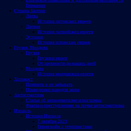
Еврейские памятники и достопримечательности
Германии
Страны Балтии
Литва
История литовских евреев
Латвия
История латвийских евреев
Эстония
История эстонских евреев
Грузия, Молдова
Грузия
Грузия и евреи
От древности до наших дней
Молдова
История молдавских евреев
Холокост
Помнить и не забывать
Праведники народов мира
Антисемитизм
Статьи об антисемитизме и погромах
Факты о преступлениях на почве антисемитизма
Израиль
История Израиля
7 октября 2023
Герои войн с террористами