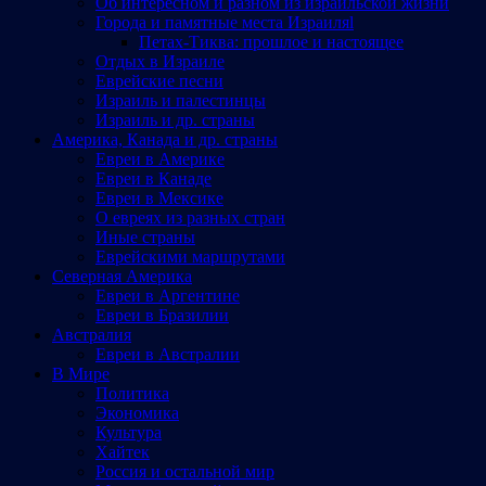
Об интересном и разном из израильской жизни
Города и памятные места Израиляl
Петах-Тиква: прошлое и настоящее
Отдых в Израиле
Еврейские песни
Израиль и палестинцы
Израиль и др. страны
Америка, Канада и др. страны
Евреи в Америке
Евреи в Канаде
Евреи в Мексике
О евреях из разных стран
Иные страны
Еврейскими маршрутами
Северная Америка
Евреи в Аргентине
Евреи в Бразилии
Австралия
Евреи в Австралии
В Мире
Политика
Экономика
Культура
Хайтек
Россия и остальной мир