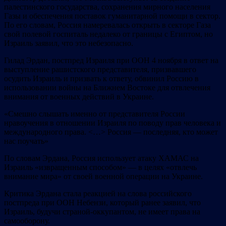
палестинского государства, сохранения мирного населения
Газы и обеспечения поставок гуманитарной помощи в сектор.
По его словам, Россия намеревалась открыть в секторе Газа
свой полевой госпиталь недалеко от границы с Египтом, но
Израиль заявил, что это небезопасно.
Гилад Эрдан, постпред Израиля при ООН 4 ноября в ответ на
выступление рашистского представителя, призвавшего
осудить Израиль и призвать к ответу, обвинил Россию в
использовании войны на Ближнем Востоке для отвлечения
внимания от военных действий в Украине.
«Смешно слышать именно от представителя России
нравоучения в отношении Израиля по поводу прав человека и
международного права. <…> Россия — последняя, ​​кто может
нас поучать»
По словам Эрдана, Россия использует атаку ХАМАС на
Израиль «извращенным способом» — в целях «отвлечь
внимание мира» от своей военной операции на Украине.
Критика Эрдана стала реакцией на слова российского
постпреда при ООН Небензи, который ранее заявил, что
Израиль, будучи страной-оккупантом, не имеет права на
самооборону.