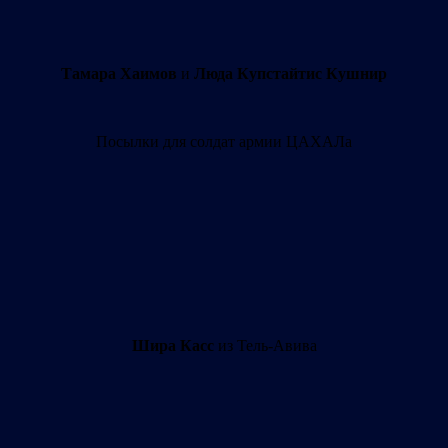
Тамара Хаимов
и
Люда Купстайтис Кушнир
Посылки для солдат армии ЦАХАЛа
Шира Касс
из Тель-Авива