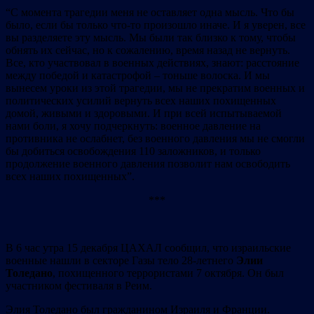
“С момента трагедии меня не оставляет одна мысль. Что бы
было, если бы только что-то произошло иначе. И я уверен, все
вы разделяете эту мысль. Мы были так близко к тому, чтобы
обнять их сейчас, но к сожалению, время назад не вернуть.
Все, кто участвовал в военных действиях, знают: расстояние
между победой и катастрофой – тоньше волоска. И мы
вынесем уроки из этой трагедии, мы не прекратим военных и
политических усилий вернуть всех наших похищенных
домой, живыми и здоровыми. И при всей испытываемой
нами боли, я хочу подчеркнуть: военное давление на
противника не ослабнет, без военного давления мы не смогли
бы добиться освобождения 110 заложников, и только
продолжение военного давления позволит нам освободить
всех наших похищенных”.
***
В 6 час утра 15 декабря ЦАХАЛ сообщил, что израильские
военные нашли в секторе Газы тело 28-летнего
Элии
Толедано
, похищенного террористами 7 октября. Он был
участником фестиваля в Реим.
Элия Толедано был гражданином Израиля и Франции.