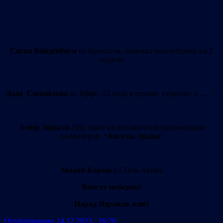
Саска Вайденбаум
из Брюсселя, приехал волонтерить на 2
недели
Лада Cамойлова
из Яффо, 22 года в стране, турагент и … …
Амир Эфрати
(38), один из основателей организации
волонтеров “
Ангелы Эрана
“
Мааян Карми
из Тель-Авива
Вместе победим!
Народ Израиля жив!
Опубликовано 14.12.2023, 16:26