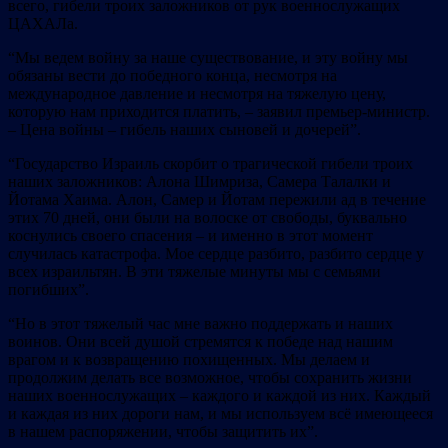
всего, гибели троих заложников от рук военнослужащих
ЦАХАЛа.
“Мы ведем войну за наше существование, и эту войну мы
обязаны вести до победного конца, несмотря на
международное давление и несмотря на тяжелую цену,
которую нам приходится платить, – заявил премьер-министр.
– Цена войны – гибель наших сыновей и дочерей”.
“Государство Израиль скорбит о трагической гибели троих
наших заложников: Алона Шимриза, Самера Талалки и
Йотама Хаима. Алон, Самер и Йотам пережили ад в течение
этих 70 дней, они были на волоске от свободы, буквально
коснулись своего спасения – и именно в этот момент
случилась катастрофа. Мое сердце разбито, разбито сердце у
всех израильтян. В эти тяжелые минуты мы с семьями
погибших”.
“Но в этот тяжелый час мне важно поддержать и наших
воинов. Они всей душой стремятся к победе над нашим
врагом и к возвращению похищенных. Мы делаем и
продолжим делать все возможное, чтобы сохранить жизни
наших военнослужащих – каждого и каждой из них. Каждый
и каждая из них дороги нам, и мы используем всё имеющееся
в нашем распоряжении, чтобы защитить их”.