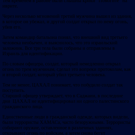
Тем временем в районе были слышны крики “Помогите” на
иврите.
Через несколько мгновений третий мужчина вышел из здания,
в которое он убежал, и другой солдат открыл по нему огонь,
убив его.
Затем командир батальона понял, что внешний вид третьего
человека необычен, и выяснилось, что это израильский
заложник. Все три тела были собраны и отправлены в
Израиль для идентификации.
По словам офицера, солдат, который немедленно открыл
огонь по трем мужчинам, сделал это вопреки протоколам, как
и второй солдат, который убил третьего человека.
Тем не менее, ЦАХАЛ понимает, что побудило солдат так
поступить.
Старший офицер утверждает, что в Саджаии, в последние
дни ЦАХАЛ не идентифицировал ни одного палестинского
гражданского лица.
Единственные люди в гражданской одежде, которых видели,
были террористы ХАМАСа, часто безоружными. Террористы
собирают оружие, оставленное в различных зданиях,
открывают огонь по войскам, а затем снова бегут