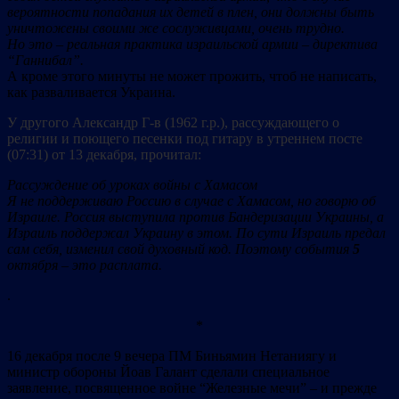
вероятности попадания их детей в плен, они должны быть
уничтожены своими же сослуживцами, очень трудно.
Но это – реальная практика израильской армии – директива
“Ганнибал”.
А кроме этого минуты не может прожить, чтоб не написать,
как разваливается Украина.
У другого Александр Г-в (1962 г.р.), рассуждающего о
религии и поющего песенки под гитару в утреннем посте
(07:31) от 13 декабря, прочитал:
Рассуждение об уроках войны с Хамасом
Я не поддерживаю Россию в случае с Хамасом, но говорю об
Израиле. Россия выступила против Бандеризации Украины, а
Израиль поддержал Украину в этом. По сути Израиль предал
сам себя, изменил свой духовный код. Поэтому события
5
октября – это расплата.
.
*
16 декабря после 9 вечера ПМ Биньямин Нетаниягу и
министр обороны Йоав Галант сделали специальное
заявление, посвященное войне “Железные мечи” – и прежде