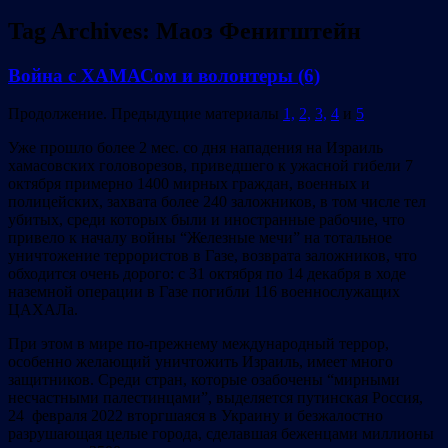
Tag Archives:
Маоз Фенигштейн
Война с ХАМАСом и волонтеры (6)
Продолжение. Предыдущие материалы
1,
2,
3,
4
и
5
Уже прошло более 2 мес. со дня нападения на Израиль
хамасовских головорезов, приведшего к ужасной гибели 7
октября примерно 1400 мирных граждан, военных и
полицейских, захвата более 240 заложников, в том числе тел
убитых, среди которых были и иностранные рабочие, что
привело к началу войны “Железные мечи” на тотальное
уничтожение террористов в Газе, возврата заложников, что
обходится очень дорого: с 31 октября по 14 декабря в ходе
наземной операции в Газе погибли 116 военнослужащих
ЦАХАЛа.
При этом в мире по-прежнему международный террор,
особенно желающий уничтожить Израиль, имеет много
защитников. Среди стран, которые озабочены “мирными
несчастными палестинцами”, выделяется путинская Россия,
24 февраля 2022 вторгшаяся в Украину и безжалостно
разрушающая целые города, сделавшая беженцами миллионы