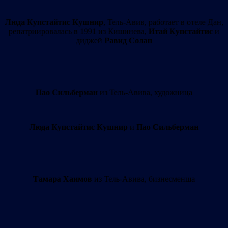
Люда Купстайтис Кушнир
, Тель-Авив, работает в отеле Дан,
репатриировалась в 1991 из Кишинева,
Итай Купстайтис
и
диджей
Равид Солан
Пао Сильберман
из Тель-Авива, художница
Люда Купстайтис Кушнир
и
Пао Сильберман
Тамара Хаимов
из Тель-Авива, бизнесменша