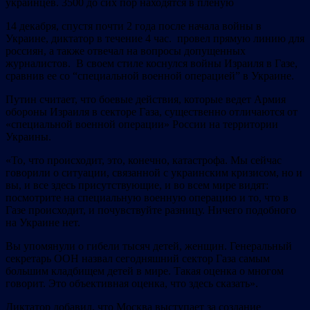
украинцев. 3500 до сих пор находятся в пленую
14 декабря, спустя почти 2 года после начала войны в
Украине, диктатор в течение 4 час. провел прямую линию для
россиян, а также отвечал на вопросы допущенных
журналистов. В своем стиле коснулся войны Израиля в Газе,
сравнив ее со “специальной военной операцией” в Украине.
Путин считает, что боевые действия, которые ведет Армия
обороны Израиля в секторе Газа, существенно отличаются от
«специальной военной операции» России на территории
Украины.
«То, что происходит, это, конечно, катастрофа. Мы сейчас
говорили о ситуации, связанной с украинским кризисом, но и
вы, и все здесь присутствующие, и во всем мире видят:
посмотрите на специальную военную операцию и то, что в
Газе происходит, и почувствуйте разницу. Ничего подобного
на Украине нет.
Вы упомянули о гибели тысяч детей, женщин. Генеральный
секретарь ООН назвал сегодняшний сектор Газа самым
большим кладбищем детей в мире. Такая оценк
а о многом
говорит. Это объективная оценка
, что здесь сказать».
Диктатор добавил, что Москва выступает за создание