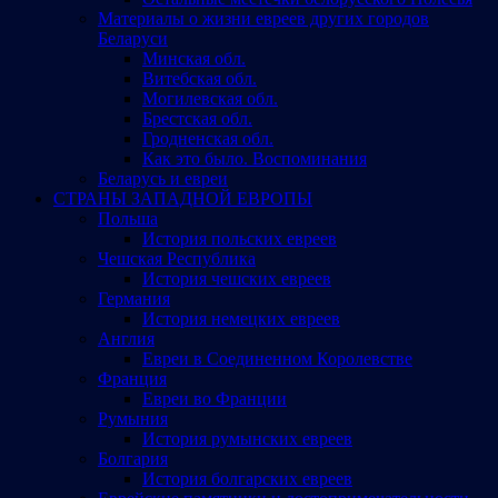
Материалы о жизни евреев других городов
Беларуси
Минская обл.
Витебская обл.
Могилевская обл.
Брестская обл.
Гродненская обл.
Как это было. Воспоминания
Беларусь и евреи
СТРАНЫ ЗАПАДНОЙ ЕВРОПЫ
Польша
История польских евреев
Чешская Республика
История чешских евреев
Германия
История немецких евреев
Англия
Евреи в Соединенном Королевстве
Франция
Евреи во Франции
Румыния
История румынских евреев
Болгария
История болгарских евреев