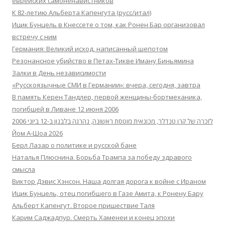
еврейских самоненавистников
К 82-летию Альберта Капенгута (русс/итал)
Ицик Бунцель в Кнессете о том, как Ронен Бар организовал
встречу с ним
Германия: Великий исход, написанный шепотом
Резонансное убийство в Петах-Тикве Иману Биньямина
Залки в День независимости
«Русскоязычные СМИ в Германии»: вчера, сегодня, завтра
В память Керен Тандлер, первой женщины-бортмеханика,
погибшей в Ливане 12 июня 2006
לזכרה של קרן טנדלר, מכונאית מוטסת ראשונה, נהרגה בלבנון ב-12 ביוני 2006
Йом А-Шоа 2026
Берл Лазар о политике и русской бане
Наталья Плюснина. Борьба Трампа за победу здравого
смысла
Виктор Дэвис Хэнсон. Наша долгая дорога к войне с Ираном
Ицик Бунцель, отец погибшего в Газе Амита, к Ронену Бару
Альберт Капенгут. Второе пришествие Таля
Карим Саджадпур. Смерть Хаменеи и конец эпохи