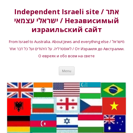
Independent Israeli site / אתר
ישראלי עצמאי / Независимый
израильский сайт
From Israel to Australia. About Jews and everything else / מישראל
לאוסטרליה. על היהודים ועל כל דבר אחר / От Израиля до Австралии.
О евреях и обо всем на свете
Skip
Menu
to
content