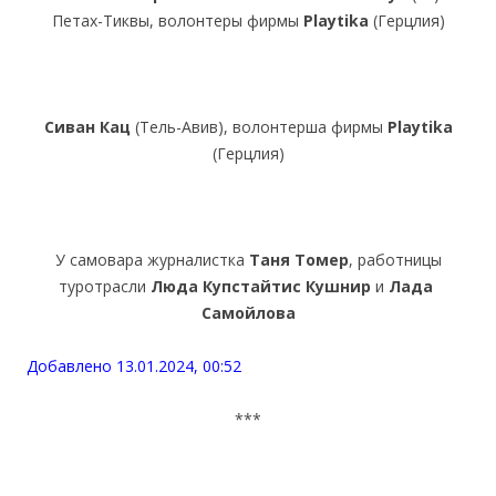
Петах-Тиквы, волонтеры фирмы
Playtika
(Герцлия)
Сиван Кац
(Тель-Авив), волонтерша фирмы
Playtika
(Герцлия)
У самовара журналистка
Таня Томер
, работницы
туротрасли
Люда Купстайтис Кушнир
и
Лада
Cамойлова
Добавлено 13.01.2024, 00:52
***