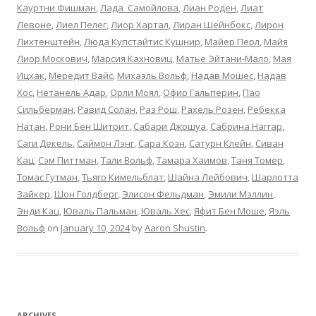
Кауртни Фишман
,
Лада Cамойлова
,
Лиан Роден
,
Лиат
Левоне
,
Лиел Пелег
,
Лиор Хартал
,
Лиран Шейнбокс
,
Лирон
Лихтенштейн
,
Люда Купстайтис Кушнир
,
Майер Перл
,
Майя
Лиор Москович
,
Марсия Кахновиц
,
Матье Эйтани-Мало
,
Мая
Ицхак
,
Мередит Вайс
,
Михаэль Вольф
,
Надав Мошес
,
Надав
Хос
,
Нетанель Адар
,
Орли Моял
,
Офир Гальперин
,
Пао
Сильберман
,
Равид Солан
,
Раз Рош
,
Рахель Розен
,
Ребекка
Натан
,
Рони Бен Шитрит
,
Сабари Джошуа
,
Сабрина Наггар
,
Саги Декель
,
Саймон Лэнг
,
Сара Коэн
,
Сатурн Клейн
,
Сиван
Кац
,
Сэм Питтман
,
Тали Вольф
,
Тамара Хаимов
,
Таня Томер
,
Томас Гутман
,
Тьяго Кимельблат
,
Шайна Лейбович
,
Шарлотта
Зайкер
,
Шон Голдберг
,
Элисон Фельдман
,
Эмили Мэллин
,
Энди Кац
,
Юваль Пальман
,
Юваль Хес
,
Яфит Бен Моше
,
Яэль
Вольф
on
January 10, 2024
by
Aaron Shustin
.
ARCHIVES