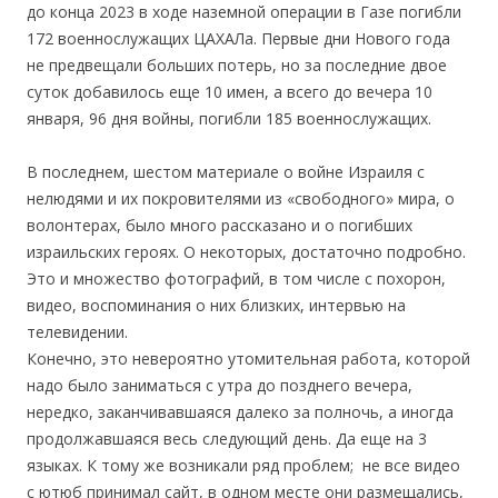
до конца 2023 в ходе наземной операции в Газе погибли
172 военнослужащих ЦАХАЛа. Первые дни Нового года
не предвещали больших потерь, но за последние двое
суток добавилось еще 10 имен, а всего до вечера 10
января, 96 дня войны, погибли 185 военнослужащих.
В последнем, шестом материале о войне Израиля с
нелюдями и их покровителями из «свободного» мира, о
волонтерах, было много рассказано и о погибших
израильских героях. О некоторых, достаточно подробно.
Это и множество фотографий, в том числе с похорон,
видео, воспоминания о них близких, интервью на
телевидении.
Конечно, это невероятно утомительная работа, которой
надо было заниматься с утра до позднего вечера,
нередко, заканчивавшаяся далеко за полночь, а иногда
продолжавшаяся весь следующий день. Да еще на 3
языках. К тому же возникали ряд проблем; не все видео
с ютюб принимал сайт, в одном месте они размещались,