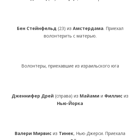
Бен Стейнфельд
(23) из
Амстердама
. Приехал
волонтерить с матерью.
Волонтеры, приехавшие из израильского юга
Дженнифер Дрей
(справа) из
Майами
и
Филлис
из
Нью-Йорка
Валери Мирвис
из
Тинек
, Нью-Джерси. Приехала