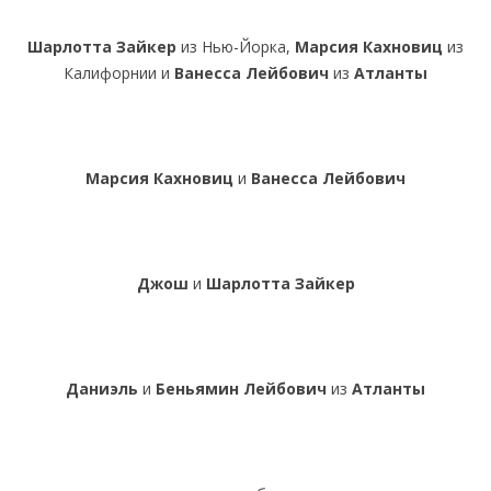
Шарлотта Зайкер
из Нью-Йорка,
Марсия Кахновиц
из
Калифорнии и
Ванесса Лейбович
из
Атланты
Марсия Кахновиц
и
Ванесса Лейбович
Джош
и
Шарлотта Зайкер
Даниэль
и
Беньямин
Лейбович
из
Атланты