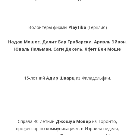
Волонтеры фирмы
Playtika
(Герцлия)
Надав Мошес
,
Далит Бар Грабарски
,
Ариэль Эйвон
,
Юваль Пальман
,
Саги Декель
,
Яфит Бен Моше
15-летний
Адир Шварц
из Филадельфии.
Справа 40-летний
Джошуа Мовер
из Торонто,
профессор по коммуникациям, в Израиля неделя,