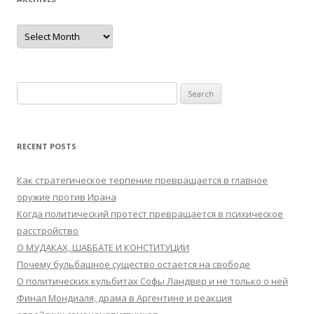
Archives
Search
for:
RECENT POSTS
Как стратегическое терпение превращается в главное
оружие против Ирана
Когда политический протест превращается в психическое
расстройство
О МУДАКАХ, ШАББАТЕ И КОНСТИТУЦИИ
Почему бульбашное существо остается на свободе
О политических кульбитах Софы Ландвер и не только о ней
Финал Мондиаля, драма в Аргентине и реакция