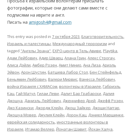
Просьба к израильским волонтерам присылать
фотографии, которые они делают сами вместе с
подписями на иврите и англ.
Писать на
amigosh4@gmail.com
This entry was posted in
7 октября 2023
,
Благотворительность
,
Израиль и палестинцы
,
Международный терроризм
and
tagged
"Ангелы Эрана"
,
EХРО-центр в Тель-Авиве
,
Playtika
,
Адам Лейбович
,
Адир Шварц
,
Алана Грин
,
Алекс Строгач
,
Алиса Дэйли
,
Амбер Розен
,
Амит Нинио
,
Ана Лиза
,
Ариэль
Эйвон
,
Арон Шустин
,
Батшева Лабор Стол
,
Бен Стейнфельд
,
Беньямин Лейбович
,
Валери Мирвис
,
Ванесса Лейбович
,
война Израиля с ХАМАСом
,
волонтеры в Израиле
,
Габриэль
Кац
,
Гай Матул
,
Гилаи Леви
,
Далит Бар Грабарски
,
Далия
Джошуа
,
Даниэль Лейбович
,
Дженнифер Дрей
,
Джефф Розен
,
Джо Казински
,
Джордж Клейн
,
Джош Зайкер
,
Джоши Наггар
,
Джошуа Мовер
,
Джулия Клейн
,
Дорон Кац
,
Дэниел Маршинке
,
еврейская солидарность
,
иностранные волонтеры в
Израиле
,
Итамар Веллер
,
Йонатан Шавит
,
Йохан Халуа
,