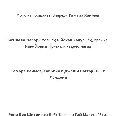
Фото на прощанье. Впереди
Тамара Хаимов
Батшева Лабор Стол
(26) и
Йохан Халуа
(25), врач из
Нью-Йорка
. Приехали неделю назад
Тамара Хаимо
в,
Сабрина
и
Джоши Наггар
(19) из
Лондона
Рони Бен Шитрит
из Бейт-Шеана и
Гай Матул
(28) из