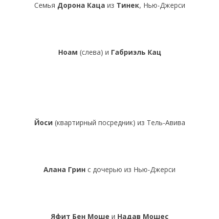
Семья
Дорона Каца
из
Тинек
, Нью-Джерси
Ноам
(слева) и
Габриэль Кац
Йоси
(квартирный посредник) из Тель-Авива
Алана Грин
с дочерью из Нью-Джерси
Яфит Бен Моше
и
Надав Мошес