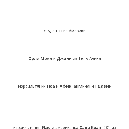
студенты из Америки
Орли Моял
и
Джони
из Тель-Авива
Израильтянки
Ноа
и
Афик
, англичанин
Давин
израильтянин
Идо
и американка
Сара Коэн
(28), из