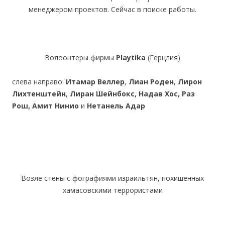
менеджером проектов. Сейчас в поиске работы.
Волоонтеры фирмы
Playtika
(Герцлия)
слева направо:
Итамар Веллер
,
Лиан Роден
,
Лирон
Лихтенштейн
,
Лиран
Шейнбокс,
Надав Хос,
Раз
Рош,
Амит Нинио
и
Нетанель Адар
Возле стены с фографиями израильтян, похишенных
хамасовскими террористами