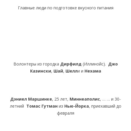
Главные люди по подготовке вкусного питания
Волонтеры из городка
Дирфилд
(Иллинойс).
Джо
Казински
,
Шай
,
Шелл
и и
Нехама
Дэниел Маршинке
, 25 лет,
Миннеаполис
, … … и 30-
летний
Томас Гутман
из
Нью-Йорка
, приехавший до
февраля