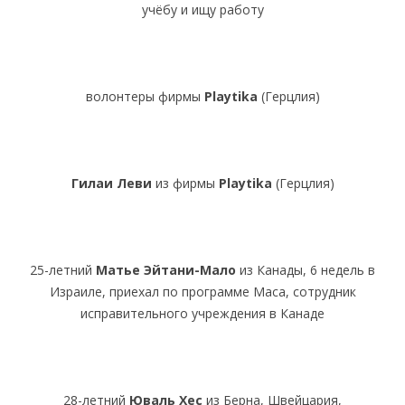
учёбу и ищу работу
волонтеры фирмы
Playtika
(Герцлия)
Гилаи Леви
из фирмы
Playtika
(Герцлия)
25-летний
Матье Эйтани-Мало
из Канады, 6 недель в
Израиле, приехал по программе Маса, сотрудник
исправительного учреждения в Канаде
28-летний
Юваль Хес
из Берна, Швейцария,