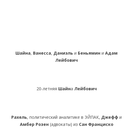
Шайна
,
Ванесса
,
Даниэль
и
Беньямин
и
Адам
Лейбович
20-летняя
Шайн
а
Лейбович
Рахель
, политический аналитике в ЭЙПАК,
Джефф
и
Амбер Розен
(адвокаты) из
Сан Франциско