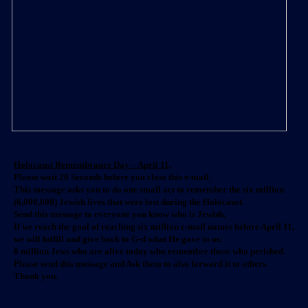
Holocaust Remembrance Day – April 11,
Please wait 20 Seconds before you close this e-mail.
This message asks you to do one small act to remember the six million
(6,000,000) Jewish lives that were lost during the Holocaust.
Send this message to everyone you know who is Jewish.
If we reach the goal of reaching six million e-mail names before April 11,
we will fulfill and give back to G-d what He gave to us:
6 million Jews who are alive today who remember those who perished.
Please send this message and Ask them to also forward it to others.
Thank you.