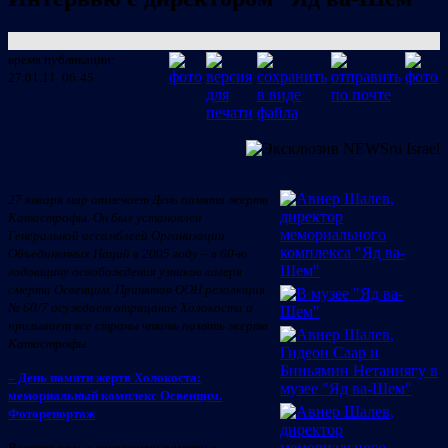
время публикации:
27.01.11 06:45
27 января мир отмечает День памяти жертв
Катастрофы. Он был установлен
Генеральной ассамблеей Организации
Объединенных Наций в 2005 году – в 60-ю
годовщину освобождения узников лагеря
смерти Освенцим. Принятая ООН резолюция
№ 60/7 осуждает отрицание Холокоста и
призывает все страны чтить память жертв
Катастрофы.
– День памяти жертв Холокоста:
мемориальный комплекс Освенцим.
Фоторепортаж
Важная роль в сохранении памяти о