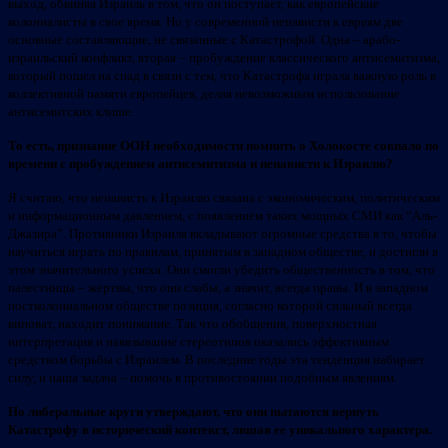
выход, обвиняя Израиль в том, что он поступает, как европейские
колониалисты в свое время. Но у современной ненависти к евреям две
основные составляющие, не связанные с Катастрофой. Одна – арабо-
израильский конфликт, вторая – пробуждение классического антисемитизма,
который пошел на спад в связи с тем, что Катастрофа играла важную роль в
коллективной памяти европейцев, делая невозможным использование
антисемитских клише.
То есть, признание ООН необходимости помнить о Холокосте совпало по
времени с пробуждением антисемитизма и ненависти к Израилю?
Я считаю, что ненависть к Израилю связана с экономическим, политическим
и информационным давлением, с появлением таких мощных СМИ как “Аль-
Джазира”. Противники Израиля вкладывают огромные средства в то, чтобы
научиться играть по правилам, принятым в западном обществе, и достигли в
этом значительного успеха. Они смогли убедить общественность в том, что
палестинцы – жертвы, что они слабы, а значит, всегда правы. И в западном
постколониальном обществе позиция, согласно которой сильный всегда
виноват, находит понимание. Так что обобщения, поверхностная
интерпретация и навязывание стереотипов оказались эффективным
средством борьбы с Израилем. В последние годы эта тенденция набирает
силу, и наша задача – помочь в противостоянии подобным явлениям.
Но либеральные круги утверждают, что они пытаются вернуть
Катастрофу в исторический контекст, лишая ее уникального характера.