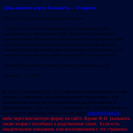
День памяти жертв Холокоста – 11 апреля
Уделите 20 секунд, чтобы прочесть это письмо
Сделайте это, чтобы почтить память шести миллионов евреев,
потерявших свои жизни в катастрофу. Перешлите это письмо всем
знакомым евреям. Инициаторы этой рассылки поставили целью, чтобы
это письмо дошло до шести миллионов евреев до 11 апреля. Тогда,
считают они, мы сможем выразить признательность Всевышнему от 6
миллионов ныне живущих евреев, помнящих тех, кто был замучен.
Пожалуйста, перешлите письмо и попросите переслать дальше.
Спасибо! 11.04.10
В 2011 г. исполнится 70 лет со времени массовых расстрелов
евреев, оставшихся на оккупированной территории. Для
составления наиболее полного списка расстрелянных в
Калинковичах и др. местах Гомельской обл., просьба ко всем,
кто владеет данными, писать на эл. адрес
ashustin@mail.ru
либо через контактную форму на сайте. Кроме Ф.И. указывать
также возраст погибших и родственные связи. Если есть
свидетельские показания, или воспоминания о тех страшных