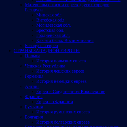
Материалы о жизни евреев других городов
Беларуси
Минская обл.
Витебская обл.
Могилевская обл.
Брестская обл.
Гродненская обл.
Как это было. Воспоминания
Беларусь и евреи
СТРАНЫ ЗАПАДНОЙ ЕВРОПЫ
Польша
История польских евреев
Чешская Республика
История чешских евреев
Германия
История немецких евреев
Англия
Евреи в Соединенном Королевстве
Франция
Евреи во Франции
Румыния
История румынских евреев
Болгария
История болгарских евреев