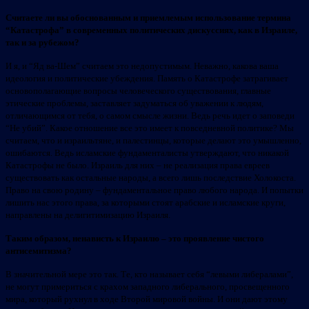
Считаете ли вы обоснованным и приемлемым использование термина
“Катастрофа” в современных политических дискуссиях, как в Израиле,
так и за рубежом?
И я, и “Яд ва-Шем” считаем это недопустимым. Неважно, какова ваша
идеология и политические убеждения. Память о Катастрофе затрагивает
основополагающие вопросы человеческого существования, главные
этические проблемы, заставляет задуматься об уважении к людям,
отличающимся от тебя, о самом смысле жизни. Ведь речь идет о заповеди
“Не убий”. Какое отношение все это имеет к повседневной политике? Мы
считаем, что и израильтяне, и палестинцы, которые делают это умышленно,
ошибаются. Ведь исламские фундаменталисты утверждают, что никакой
Катастрофы не было. Израиль для них – не реализация права евреев
существовать как остальные народы, а всего лишь последствие Холокоста.
Право на свою родину – фундаментальное право любого народа. И попытки
лишить нас этого права, за которыми стоят арабские и исламские круги,
направлены на делигитимизацию Израиля.
Таким образом, ненависть к Израилю – это проявление чистого
антисемитизма?
В значительной мере это так. Те, кто называет себя “левыми либералами”,
не могут примериться с крахом западного либерального, просвещенного
мира, который рухнул в ходе Второй мировой войны. И они дают этому