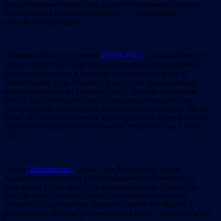
международное сообщество должно объединить усилия в
борьбе против подобных попыток”, – подчеркивает
российский президент.
Информационное агентство
ИТАР-ТАСС
рассказывает, что в
Москве памятные свечи зажигаются сегодня в Еврейском
общинном центре и в Большой хоральной синагоге. В
Центральном Доме Литератора проходит традиционный
концерт-реквием, во время которого четырем гражданам
России вручаются дипломы Праведников народов мира,
присуждаемые израильским мемориальным центром “Яд ва-
Шем” за спасение евреев от рук нацистов. В музее Холокоста
проходит конференция школьников, приуроченная к этому
дню.
Газета
“Коммерсант”
пишет, что День памяти жертв
Холокоста отмечался и в Европарламенте в Брюсселе. В
церемонии кроме депутатов Европарламента принимали
участие общественные деятели, историки, изучающие
Холокост, представители ведущих партий из Израиля, и
религиозные деятели. Мемориальный центр “Яд ва-Шем” из