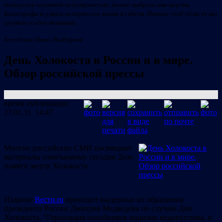
пользуется огромной популярностью, можно выбрать имя жертвы
Катастрофы и узнать историю его жизни и гибели. Именно этой области мы
уделяем особое внимание.
Беседовал Павел Вигдорчик
День Холокоста в России и в мире.
Обзор российской прессы
время публикации:
27.01.11 14:47
Многие российские СМИ посвящают
материалы отмечаемому сегодня Дню
памяти жертв Холокоста.
Издание
Вести.ru
приводит выдержки из обращения
президента России Дмитрия Медведева по случаю Дня
Холокоста. “Героизация пособников нацизма недопустима, и