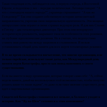
Такая тенденция есть, наблюдается она, в первую очередь, в Восточной
Европе, и подоплека у нее – нередко политическая. Литовцы говорят: “А
что с геноцидом нашего народа?”, украинцы спрашивают: “А как же
Голодомор?” Так они создают собственную историю антисоветской
направленности, укрепляя свою национальную идентичность. Эти мощные
антирусские силы играют в своих странах ведущую роль. И для них Сталин
и Гитлер – два тоталитарных диктатора. При этом они игнорируют
историческую реальность, закрывают глаза на особенности этих режимов,
на глубокие идеологические различия. Но я считаю, что недопустимо
ставить знак равенства между нацизмом и сталинизмом. И нельзя
устанавливать общий день памяти для всех жертв тоталитарных режимов.
В то же время складывается впечатление, что многие организации, и не
только еврейские, используют такие даты, как Международный день
памяти жертв Катастрофы, просто как повод напомнить о своем
существовании.
Если вы имеете в виду организации, которые говорят сами себе: “А, сейчас
неделя памяти, давай-ка воспользуемся этой возможностью, чтобы попутно
решить какие-то наши задачи”, то даже если такое явление существует, речь
идет о маргинальных организациях.
Свидетелей Катастрофы становится все меньше, и Холокост уходит в
историю. Как “Яд ва-Шем” готовится к этим изменениям?