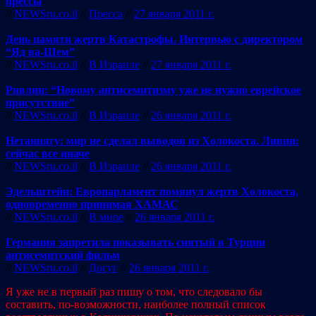
прессы
//
NEWSru.co.il
//
Пресса
//
27 января 2011 г.
День памяти жертв Катастрофы. Интервью с директором
“Яд ва-Шем”
//
NEWSru.co.il
//
В Израиле
//
27 января 2011 г.
Ривлин: “Новому антисемитизму уже не нужно еврейское
присутствие”
//
NEWSru.co.il
//
В Израиле
//
26 января 2011 г.
Нетаниягу: мир не сделал выводов из Холокоста. Ливни:
сейчас все иначе
//
NEWSru.co.il
//
В Израиле
//
26 января 2011 г.
Эдельштейн: Европарламент помянул жертв Холокоста,
одновременно принимая ХАМАС
//
NEWSru.co.il
//
В мире
//
26 января 2011 г.
Германия запретила показывать снятый в Турции
антисемитский фильм
//
NEWSru.co.il
//
Досуг
//
26 января 2011 г.
Я уже не в первый раз пишу о том, что следовало бы
составить, по-возможности, наиболее полный список