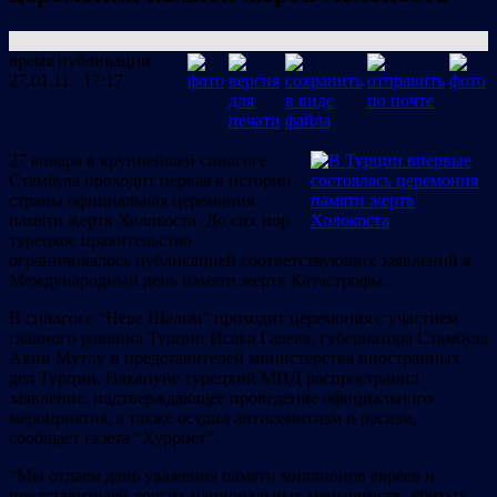
время публикации:
27.01.11 17:17
27 января в крупнейшей синагоге
Стамбула проходит первая в истории
страны официальная церемония
памяти жертв Холокоста. До сих пор
турецкое правительство
ограничивалось публикацией соответствующих заявлений в
Международный день памяти жертв Катастрофы.
В синагоге “Неве Шалом” проходит церемония с участием
главного раввина Турции Исака Галева, губернатора Стамбула
Авни Мутлу и представителей министерства иностранных
дел Турции. Накануне турецкий МИД распространил
заявление, подтверждающее проведение официального
мероприятия, а также осудил антисемитизм и расизм,
сообщает газета “Хурриет”.
“Мы отдаем дань уважения памяти миллионов евреев и
представителей других национальных меньшинств, убитых