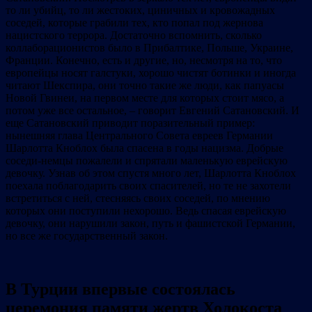
то ли убийц, то ли жестоких, циничных и кровожадных
соседей, которые грабили тех, кто попал под жернова
нацистского террора. Достаточно вспомнить, сколько
коллаборационистов было в Прибалтике, Польше, Украине,
Франции. Конечно, есть и другие, но, несмотря на то, что
европейцы носят галстуки, хорошо чистят ботинки и иногда
читают Шекспира, они точно такие же люди, как папуасы
Новой Гвинеи, на первом месте для которых стоит мясо, а
потом уже все остальное, – говорит Евгений Сатановский. И
еще Сатановский приводит поразительный пример:
нынешняя глава Центрального Совета евреев Германии
Шарлотта Кноблох была спасена в годы нацизма. Добрые
соседи-немцы пожалели и спрятали маленькую еврейскую
девочку. Узнав об этом спустя много лет, Шарлотта Кноблох
поехала поблагодарить своих спасителей, но те не захотели
встретиться с ней, стесняясь своих соседей, по мнению
которых они поступили нехорошо. Ведь спасая еврейскую
девочку, они нарушили закон, путь и фашистской Германии,
но все же государственный закон.
В Турции впервые состоялась
церемония памяти жертв Холокоста