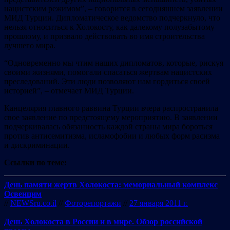
нацистским режимом”, – говорится в сегодняшнем заявлении
МИД Турции. Дипломатическое ведомство подчеркнуло, что
нельзя относиться к Холокосту, как далекому полузабытому
прошлому, и призвало действовать во имя строительства
лучшего мира.
“Одновременно мы чтим наших дипломатов, которые, рискуя
своими жизнями, помогали спасаться жертвам нацистских
преследований. Эти люди позволяют нам гордиться своей
историей”, – отмечает МИД Турции.
Канцелярия главного раввина Турции вчера распространила
свое заявление по предстоящему мероприятию. В заявлении
подчеркивалась обязанность каждой страны мира бороться
против антисемитизма, исламофобии и любых форм расизма
и дискриминации.
Ссылки по теме:
День памяти жертв Холокоста: мемориальный комплекс
Освенцим
//
NEWSru.co.il
//
Фоторепортажи
//
27 января 2011 г.
День Холокоста в России и в мире. Обзор российской