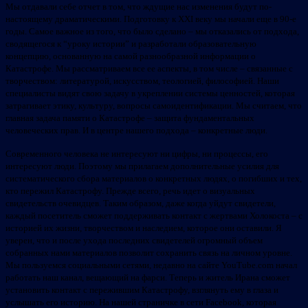
Мы отдавали себе отчет в том, что ждущие нас изменения будут по-
настоящему драматическими. Подготовку к XXI веку мы начали еще в 90-е
годы. Самое важное из того, что было сделано – мы отказались от подхода,
сводящегося к “уроку истории” и разработали образовательную
концепцию, основанную на самой разнообразной информации о
Катастрофе. Мы рассматриваем все ее аспекты, в том числе – связанные с
творчеством: литературой, искусством, теологией, философией. Наши
специалисты видят свою задачу в укреплении системы ценностей, которая
затрагивает этику, культуру, вопросы самоидентификации. Мы считаем, что
главная задача памяти о Катастрофе – защита фундаментальных
человеческих прав. И в центре нашего подхода – конкретные люди.
Современного человека не интересуют ни цифры, ни процессы, его
интересуют люди. Поэтому мы прилагаем дополнительные усилия для
систематического сбора материалов о конкретных людях, о погибших и тех,
кто пережил Катастрофу. Прежде всего, речь идет о визуальных
свидетельств очевидцев. Таким образом, даже когда уйдут свидетели,
каждый посетитель сможет поддерживать контакт с жертвами Холокоста – с
историей их жизни, творчеством и наследием, которое они оставили. Я
уверен, что и после ухода последних свидетелей огромный объем
собранных нами материалов позволит сохранить связь на личном уровне.
Мы пользуемся социальными сетями, недавно на сайте YouTube.com начал
работать наш канал, вещающий на фарси. Теперь и житель Ирана сможет
установить контакт с пережившим Катастрофу, взглянуть ему в глаза и
услышать его историю. На нашей страничке в сети Facebook, которая