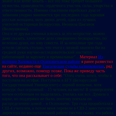
знают или хотят забыть – все это тоже требует большого
мужества, праведности, сердечного участия, силы, упорства и
ответственности. Именно спасением еврейских душ от
забвения упорно занимается три последних года хорошая
русская женщина, мать двоих детей, одна из лучших
учителей-историков Белоруссии, Неонила Цыганок
(Волнушкина).
Она и ее друзья-ученики взялись за это непростое, можно
даже сказать, хлопотное дело совершенно бескорыстно, по
велению души, по зову совести. И за неполные три года
успели сделать столько, что этого с лихвой хватило бы на
средней руки научно-исследовательский институт,
работающий за зарплату и премиальные”…
М
атериал
Из
истории Холокоста в Осиповичском районе
я ранее разместил
на сайте, недавно еще
Трагические судьбы калинковичан
, ряд
других, возможно, помещу позже. Пока же приведу часть
того, что она рассказывает о себе:
“Отец очень хотел, чтобы я
поступала на истфак. Поступила в БГУ (Белорусский
Государственный Университет) с первой попытки, хотя
конкурс был огромный – 15 человек на место! В университете
ничем особенным не выделялась, училась как все. Думала о
науке, но поддержки не было, поэтому поехала по
распределению домой – в Осиповичи. Три года проработала в
СШ-4 учителем, а потом меня перевели в СШ-2 заместителем
директора по воспитательной работе (честно скажу, эта работа