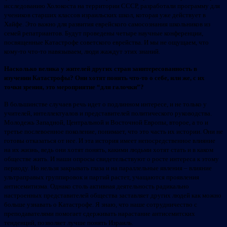
исследованию Холокоста на территории СССР, разработали программу для
учеников старших классов израильских школ, которая уже действует в
Хайфе. Это важно для развития еврейского самосознания школьников из
семей репатриантов. Будут проведены четыре научные конференции,
посвященные Катастрофе советского еврейства. И мы не ощущаем, что
кому-то что-то навязываем, люди жаждут этих знаний.
Насколько велика у жителей других стран заинтересованность в
изучении Катастрофы? Они хотят понять что-то о себе, или же, с их
точки зрения, это мероприятие “для галочки”?
В большинстве случаев речь идет о подлинном интересе, и не только у
учителей, интеллектуалов и представителей политического руководства.
Молодежь Западной, Центральной и Восточной Европы, второе, а то и
третье послевоенное поколение, понимает, что это часть их истории. Они не
готовы отказаться от нее. И эта история имеет непосредственное влияние
на их жизнь, ведь они хотят понять, какими людьми хотят стать и в каком
обществе жить. И наши опросы свидетельствуют о росте интереса к этому
периоду. Но нельзя закрывать глаза и на параллельные явления – влияние
ультраправых группировок и партий растет, учащаются проявления
антисемитизма. Однако столь активная деятельность радикально
настроенных представителей общества заставляет других людей как можно
больше узнавать о Катастрофе. Я знаю, что наше сотрудничество с
преподавателями помогает сдерживать нарастание антисемитских
тенденций, позволяет лучше понять Израиль.