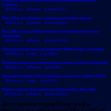
Холокоста
//
NEWSru.co.il
//
В Израиле
//
8 апреля 2010 г.
Йом а-Шоа: дети Холокоста зажгли шесть траурных факелов
//
NEWSru.co.il
//
В Израиле
//
20 апреля 2009 г.
Йом а-Шоа: в музее Яд-Вашем проходит церемония памяти жертв
Катастрофы
//
NEWSru.co.il
//
В Израиле
//
20 апреля 2009 г.
Габи Ашкенази возглавил традиционный “Марш жизни” в Освенциме
//
NEWSru.co.il
//
В мире
//
1 мая 2008 г.
В Израиле прозвучала траурная сирена в память о жертвах Катастрофы
//
NEWSru.co.il
//
В Израиле
//
1 мая 2008 г.
Начальник Генштаба ЦАХАЛа побывал в концлагере Аушвиц (ФОТО)
//
NEWSru.co.il
//
В мире
//
1 мая 2008 г.
Израиль отмечает День памяти жертв Катастрофы – Йом а-Шоа
//
NEWSru.co.il
//
В Израиле
//
30 апреля 2008 г.
День памяти жертв Катастрофы.
Интервью с директором “Яд ва-Шем”