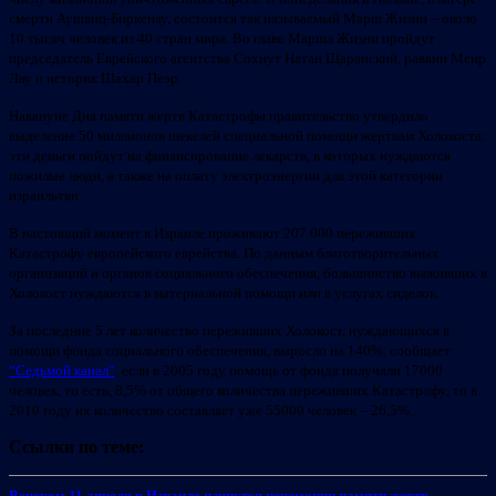
смерти Аушвиц-Биркенау, состоится так называемый Марш Жизни – около
10 тысяч человек из 40 стран мира. Во главе Марша Жизни пройдут
председатель Еврейского агентства Сохнут Натан Щаранский, раввин Меир
Лау и историк Шахар Пеэр.
Накануне Дня памяти жертв Катастрофы правительство утвердило
выделение 50 миллионов шекелей специальной помощи жертвам Холокоста:
эти деньги пойдут на финансирование лекарств, в которых нуждаются
пожилые люди, а также на оплату электроэнергии для этой категории
израильтян.
В настоящий момент в Израиле проживают 207.000 переживших
Катастрофу европейского еврейства. По данным благотворительных
организаций и органов социального обеспечения, большинство выживших в
Холокост нуждаются в материальной помощи или в услугах сиделок.
За последние 5 лет количество переживших Холокост, нуждающихся в
помощи фонда социального обеспечения, выросло на 140%, сообщает
“Седьмой канал”
, если в 2005 году помощь от фонда получали 17000
человек, то есть, 8,5% от общего количества переживших Катастрофу, то в
2010 году их количество составляет уже 55000 человек – 26,5%.
Ссылки по теме:
Вечером 11 апреля в Израиле начнутся церемонии памяти жертв