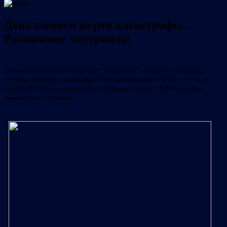
День памяти жертв катастрофы.
Различные материалы
День памяти жертв Катастрофы (
“Йом а-Шоа”
) в Израиле отмечается
согласно еврейского календаря
27 числа месяца нисан. В 2011 это было 12
апреля. В 2012 году придется на 19 апреля. В мире
с 2005 ежегодно
отмечается 27 января.