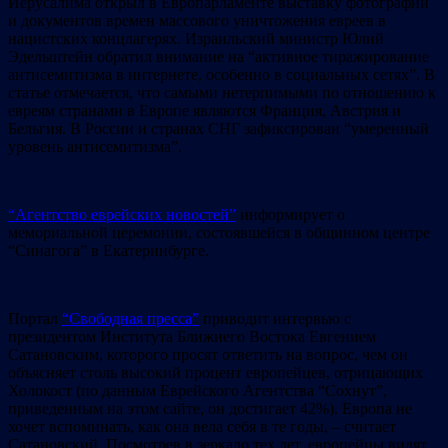
Иерусалима открыл в Европарламенте выставку фотографий
и документов времен массового уничтожения евреев в
нацистских концлагерях. Израильский министр Юлий
Эдельштейн обратил внимание на “активное тиражирование
антисемитизма в интернете, особенно в социальных сетях”. В
статье отмечается, что самыми нетерпимыми по отношению к
евреям странами в Европе являются Франция, Австрия и
Бельгия. В России и странах СНГ зафиксирован “умеренный
уровень антисемитизма”.
“Агентство еврейских новостей”
информирует о
мемориальной церемонии, состоявшейся в общинном центре
“Синагога” в Екатеринбурге.
Портал
“Свободная пресса”
приводит интервью с
президентом Института Ближнего Востока Евгением
Сатановским, которого просят ответить на вопрос, чем он
объясняет столь высокий процент европейцев, отрицающих
Холокост (по данным Еврейского Агентства “Сохнут”,
приведенным на этом сайте, он достигает 42%). Европа не
хочет вспоминать, как она вела себя в те годы, – считает
Сатановский. Посмотрев в зеркало тех лет, европейцы видят