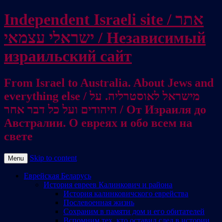
Independent Israeli site / אתר
ישראלי עצמאי / Независимый
израильский сайт
From Israel to Australia. About Jews and
everything else / מישראל לאוסטרליה. על
היהודים ועל כל דבר אחר / От Израиля до
Австралии. О евреях и обо всем на
свете
Skip to content
Menu
Еврейская Беларусь
История евреев Калинкович и района
История калинковичского еврейства
Послевоенная жизнь
Сохраним в памяти дом и его обитателей
Вспомним тех, кто оставил след в истории