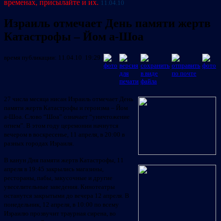
временах, присылайте и их.
11.04.10
Израиль отмечает День памяти жертв
Катастрофы – Йом а-Шоа
время публикации: 11.04.10 19:29
27 числа месяца нисан Израиль отмечает День
памяти жертв Катастрофы и героизма – Йом
а-Шоа. Слово “Шоа” означает “уничтожение
огнем”. В этом году церемонии начнутся
вечером в воскресенье, 11 апреля, в 20:00 в
разных городах Израиля.
В канун Дня памяти жертв Катастрофы, 11
апреля в 19:45 закрылись магазины,
рестораны, пабы, закусочные и другие
увеселительные заведения. Кинотеатры
останутся закрытыми до вечера 12 апреля. В
понедельник, 12 апреля, в 10:00 по всему
Израилю прозвучит траурная сирена, во