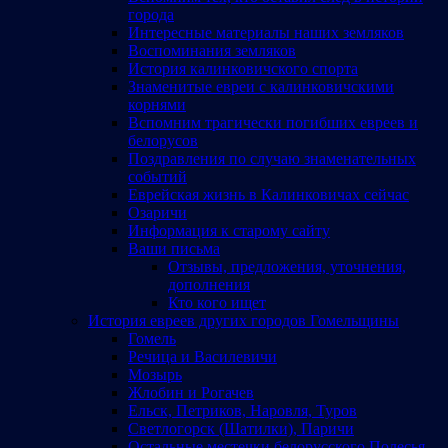
города
Интересные материалы наших земляков
Воспоминания земляков
История калинковичского спорта
Знаменитые евреи с калинковичскими
корнями
Вспомним трагически погибших евреев и
белорусов
Поздравления по случаю знаменательных
событий
Еврейская жизнь в Калинковичах сейчас
Озаричи
Информация к старому сайту
Ваши письма
Отзывы, предложения, уточнения,
дополнения
Кто кого ищет
История евреев других городов Гомельщины
Гомель
Речица и Василевичи
Мозырь
Жлобин и Рогачев
Ельск, Петриков, Наровля, Туров
Светлогорск (Шатилки), Паричи
Остальные местечки белорусского Полесья