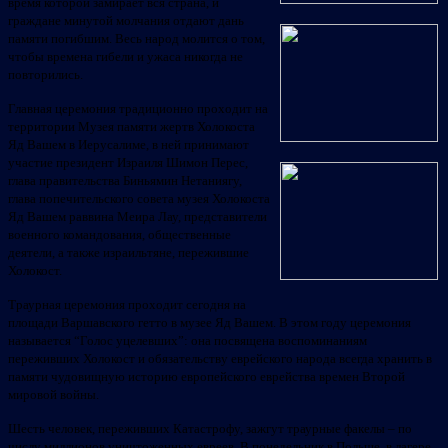
время которой замирает вся страна, и
граждане минутой молчания отдают дань
памяти погибшим. Весь народ молится о том,
чтобы времена гибели и ужаса никогда не
повторились.
Главная церемония традиционно проходит на
территории Музея памяти жертв Холокоста
Яд Вашем в Иерусалиме, в ней принимают
участие президент Израиля Шимон Перес,
глава правительства Биньямин Нетаниягу,
глава попечительского совета музея Холокоста
Яд Вашем раввина Меира Лау, представители
военного командования, общественные
деятели, а также израильтяне, пережившие
Холокост.
Траурная церемония проходит сегодня на
площади Варшавского гетто в музее Яд Вашем. В этом году церемония
называется “Голос уцелевших”: она посвящена воспоминаниям
переживших Холокост и обязательству еврейского народа всегда хранить в
памяти чудовищную историю европейского еврейства времен Второй
мировой войны.
Шесть человек, переживших Катастрофу, зажгут траурные факелы – по
числу миллионов уничтоженных евреев. В понедельник в Польше, в лагере