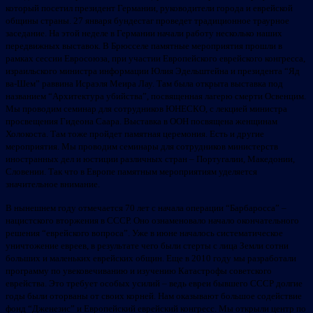
который посетил президент Германии, руководители города и еврейской
общины страны. 27 января бундестаг проведет традиционное траурное
заседание. На этой неделе в Германии начали работу несколько наших
передвижных выставок. В Брюсселе памятные мероприятия прошли в
рамках сессии Евросоюза, при участии Европейского еврейского конгресса,
израильского министра информации Юлия Эдельштейна и президента “Яд
ва-Шем” раввина Исраэля Меира Лау. Там была открыта выставка под
названием “Архитектура убийства”, посвященная лагерю смерти Освенцим.
Мы проводим семинар для сотрудников ЮНЕСКО, с лекцией министра
просвещения Гидеона Саара. Выставка в ООН посвящена женщинам
Холокоста. Там тоже пройдет памятная церемония. Есть и другие
мероприятия. Мы проводим семинары для сотрудников министерств
иностранных дел и юстиции различных стран – Португалии, Македонии,
Словении. Так что в Европе памятным мероприятиям уделяется
значительное внимание.
В нынешнем году отмечается 70 лет с начала операции “Барбаросса” –
нацистского вторжения в СССР. Оно ознаменовало начало окончательного
решения “еврейского вопроса”. Уже в июне началось систематическое
уничтожение евреев, в результате чего были стерты с лица Земли сотни
больших и маленьких еврейских общин. Еще в 2010 году мы разработали
программу по увековечиванию и изучению Катастрофы советского
еврейства. Это требует особых усилий – ведь евреи бывшего СССР долгие
годы были оторваны от своих корней. Нам оказывают большое содействие
фонд “Дженезис” и Европейский еврейский конгресс. Мы открыли центр по