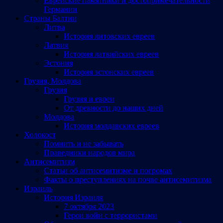
Еврейские памятники и достопримечательности
Германии
Страны Балтии
Литва
История литовских евреев
Латвия
История латвийских евреев
Эстония
История эстонских евреев
Грузия, Молдова
Грузия
Грузия и евреи
От древности до наших дней
Молдова
История молдавских евреев
Холокост
Помнить и не забывать
Праведники народов мира
Антисемитизм
Статьи об антисемитизме и погромах
Факты о преступлениях на почве антисемитизма
Израиль
История Израиля
7 октября 2023
Герои войн с террористами