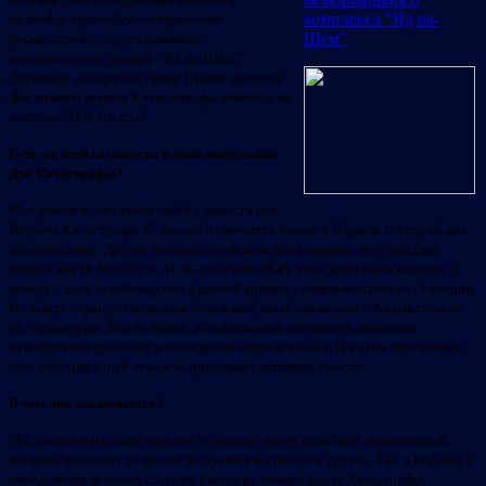
трагедии европейского еврейства
принадлежит иерусалимскому
мемориальному центру “Яд ва-Шем”.
Директор мемориала Авнер Шалев накануне
Дня памяти жертв Катастрофы ответил на
вопросы NEWSru.co.il.
Есть ли необходимость в дополнительном
Дне Катастрофы?
Мне кажется, что такой необходимости нет.
Но День Катастрофы 27 нисана отмечается только в Израиле и в еврейских
общинах мира. Другие государства искали подходящую дату для Дня
памяти жертв Холокоста. И, по решению ООН, этим днем было названо 27
января – день освобождения Красной армией узников концлагеря Освенцим.
Но в ряде стран установлены отдельные даты, связанные с Холокостом на
их территории. Тем не менее, в большинстве государств памятные
мероприятия проходят в последнюю неделю января. И в этих церемониях
наш мемориальный комплекс принимает активное участие.
В чем оно заключается?
Мы оказываем содействие все большему числу памятных мероприятий,
которые проходят не только на правительственном уровне. Так, в Берлине в
понедельник вечером состоялся концерт памяти жертв Катастрофы,