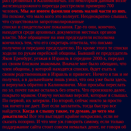
расстрелянных в Калинковичах. По некоторым данным возле
железнодорожного переезда расстреляли примерно 700
человек.
Мы же имеем фамилии очень малой части из них.
Но похоже, что мало кого это волнует. Неоднократно слышал,
что существовали запротоколированные
списки и свидетельские показания. Где-то они, конечно,
находятся среди архивных документов местных органов
власти. Мое обращение на имя председателя исполкома
кончилось тем, что его секретарь ответила, что письмо
получено и передано председателю. Но кроме этого те списки
ходили по рукам еврейской общины. Бывший ее председатель
Яков Еренбург, уезжая в Израиль в середине 2000-х, передал
их своим близким знакомым. Вначале мне было обещано, что
член общины, у которой находятся списки, будет ехать к
своим родственникам в Израиль и привезет. Ничего я так и не
получил, а в дальнейшем лишь узнал, что она уже была здесь,
и вернулась обратно в Калинковичи. Мои просьбы переслать
по эл. почте также остались без ответа. Что произошло далее,
покрыто мраком. Озвучу несколько версий, которые я слышал.
По первой, их затеряли. По второй, сейчас никто за просто
так ничего не дает. Вот если заплатить, тогда быстро все
найдется.
Когда я слышу такое, то думаю, до чего мы
докатились!
Все это выглядит крайне некрасиво, если не
сказать позорно. И что мне уж говорить самому, если только
поддержание сайта стоит совсем немалых денег, не говоря об