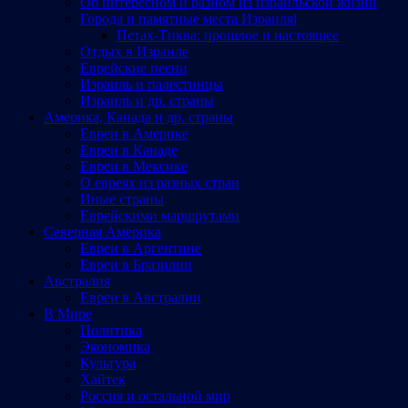
Об интересном и разном из израильской жизни
Города и памятные места Израиляl
Петах-Тиква: прошлое и настоящее
Отдых в Израиле
Еврейские песни
Израиль и палестинцы
Израиль и др. страны
Америка, Канада и др. страны
Евреи в Америке
Евреи в Канаде
Евреи в Мексике
О евреях из разных стран
Иные страны
Еврейскими маршрутами
Северная Америка
Евреи в Аргентине
Евреи в Бразилии
Австралия
Евреи в Австралии
В Мире
Политика
Экономика
Культура
Хайтек
Россия и остальной мир