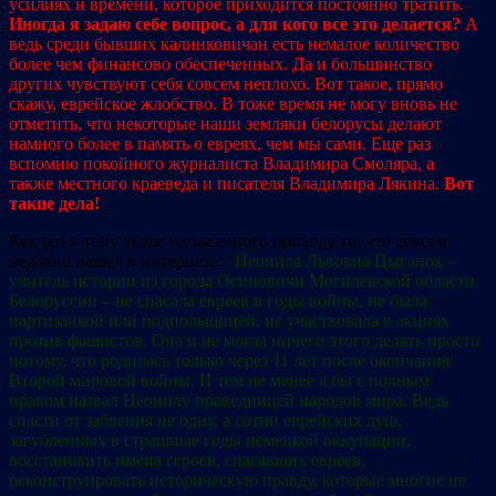
усилиях и времени, которое приходится постоянно тратить.
Иногда я задаю себе вопрос, а для кого все это делается?
А
ведь среди бывших калинковичан есть немалое количество
более чем финансово обеспеченных. Да и большинство
других чувствуют себя совсем неплохо. Вот такое, прямо
скажу, еврейское жлобство. В тоже время не могу вновь не
отметить, что некоторые наши земляки белорусы делают
намного более в память о евреях, чем мы сами. Еще раз
вспомню покойного журналиста Владимира Смоляра, а
также местного краеведа и писателя Владимира Лякина.
Вот
такие дела!
Как раз в тему выше написанного приведу то, что совсем
недавно нашел в интернете:
“
Неонила Львовна Цыганок –
учитель истории из города Осиповичи Могилевской области
Белоруссии – не спасала евреев в годы войны, не была
партизанкой или подпольщицей, не участвовала в акциях
против фашистов. Она и не могла ничего этого делать просто
потому, что родилась только через 11 лет после окончания
Второй мировой войны. И тем не менее я бы с полным
правом назвал Неонилу праведницей народов мира. Ведь
спасти от забвения не одну, а сотни еврейских душ,
загубленных в страшные годы немецкой оккупации,
восстановить имена героев, спасавших евреев,
реконструировать историческую правду, которые многие не