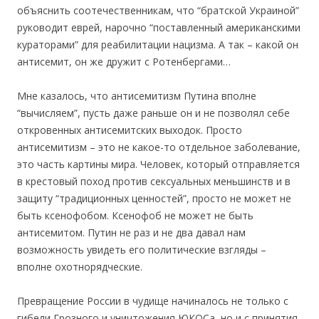
объяснить соотечественникам, что “братской Украиной”
руководит еврей, нарочно “поставленный американскими
кураторами” для реабилитации нацизма. А так – какой он
антисемит, он же дружит с Ротенбергами…
Мне казалось, что антисемитизм Путина вполне
“вычисляем”, пусть даже раньше он и не позволял себе
откровенных антисемитских выходок. Просто
антисемитизм – это не какое-то отдельное заболевание,
это часть картины мира. Человек, который отправляется
в крестовый поход против сексуальных меньшинств и в
защиту “традиционных ценностей”, просто не может не
быть ксенофобом. Ксенофоб не может не быть
антисемитом. Путин не раз и не два давал нам
возможность увидеть его политические взгляды –
вполне охотнорядческие.
Превращение России в чудище начиналось не только с
гибели Грозного и уничтожения ЮКОСа, но и с принятия