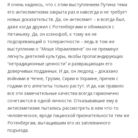
Я очень надеюсь, что с этим выступлением Путина тема
его антисемитизма закрыта раз и навсегда и не требует
новых доказательств. Да, он антисемит – и всегда был,
даже когда дружил с Ротенбергами и обнимался с
Нетаньяху. Да, он ксенофоб, к тому же не
подозревающий о толерантности – ведь в том же
выступлении о “Моше Израилевиче” он не преминул
лягнуть деятелей культуры, якобы пропагандирующих
“нетрадиционные ценности” и развращающих его
доверчивых подданных. И да, он людоед – доказано
войнами в Чечне, Грузии, Сирии и Украине, причем с
годами его аппетиты только растут. И да, как правило
все эти замечательные качества всегда гармонично
сочетаются в одной личности. Отказывавшие ему в
антисемитизме пытались рассмотреть в нем что-то
человеческое, вроде пацанской признательности тем же
Ротенбергам, вытащившим его из заплеванного
подъезда.