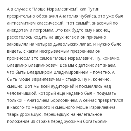
А в случае с “Моше Израилевичем”, как Путин
презрительно обозначил Анатолия Чубайса, это уже был
антисемитизм классический, “тот самый”, знакомый по
анекдотам и погромам. Это как будто ему наконец
расхотелось ходить на двух ногах и он привычно
заковылял на четырех дьявольских лапах. И нужно было
видеть, с каким нескрываемым презрением он
произносил это самое “Моше Израилевич”. Ну, конечно,
Владимир Владимирович! Все мы с детских лет знаем,
что быть Владимиром Владимировичем – почетно. А
быть Моше Израилевичем – стыдно. Ну и, конечно,
смешно. Вот мы всей аудиторией и посмеялись над
человечишкой, который еще недавно был – подумать
только! – Анатолием Борисовичем. А сейчас превратился
в какого-то мерзкого и смешного Моше Израилевича,
тварь дрожащую, перешедшую на нелегальное
положение из страха перед русскими богатырями.