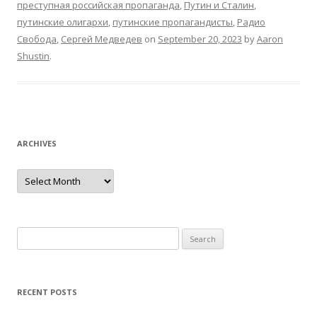
преступная российская пропаганда
,
Путин и Сталин
,
путинские олигархи
,
путинские пропагандисты
,
Радио
Свобода
,
Сергей Медведев
on
September 20, 2023
by
Aaron
Shustin
.
ARCHIVES
Archives
Search
for:
RECENT POSTS