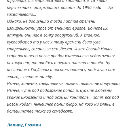
трудящихся в мире наживы и капитала, А уж какие
перспективы открывались вплоть до 1990 года — дух
захватывало…
Однако, не дооценила тогда партия степени
изощрённости угроз от внешних врагов. Во-первых,
втянули они нас в гонку вооружений. А главное,
руководство то у нас к тому времени было уже
старенькое, сплошь за семьдесят. И как Леонид Ильич
скоропостижно после продолжительного недомогания
покинул нас, то падёжь в верхах власти и пошёл. Ну,
англичане с ГосДепом и воспользовались, подсунули нам
этого, с пятном на лбу.
Нынче, конечно, специальные органы такого не допустят.
Нынче, чуть под подозрение попал и, будьте любезны,
звание иноагента и под особый контроль… Хотя, все под
Богом ходят, нынешнее политбюро, на кого ни глянь, в
большинстве тоже за семьдесят.
Леонид Гозман