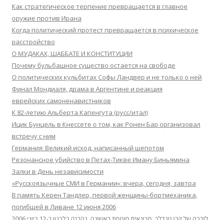
Как стратегическое терпение превращается в главное
оружие против Ирана
Когда политический протест превращается в психическое
расстройство
О МУДАКАХ, ШАББАТЕ И КОНСТИТУЦИИ
Почему бульбашное существо остается на свободе
О политических кульбитах Софы Ландвер и не только о ней
Финал Мондиаля, драма в Аргентине и реакция
еврейских самоненавистников
К 82-летию Альберта Капенгута (русс/итал)
Ицик Бунцель в Кнессете о том, как Ронен Бар организовал
встречу с ним
Германия: Великий исход, написанный шепотом
Резонансное убийство в Петах-Тикве Иману Биньямина
Залки в День независимости
«Русскоязычные СМИ в Германии»: вчера, сегодня, завтра
В память Керен Тандлер, первой женщины-бортмеханика,
погибшей в Ливане 12 июня 2006
לזכרה של קרן טנדלר, מכונאית מוטסת ראשונה, נהרגה בלבנון ב-12 ביוני 2006