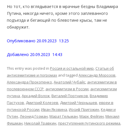
Но тот, кто вглядывается в мрачные бездны Владимира
Путина, никогда ничего, кроме этого заплеванного
подъезда и бегающей по блевотине крысы, там не
обнаружит.
Опубликовано 20.09.2023 13:25
Добавлено 20.09.2023 14:43
This entry was posted in
Россия и остальной мир
,
Статьи об
антисемитизме и погромах
and tagged
Александр Морозов
,
Александра Прокопенко
,
Анатолий Чубайс
,
антисемитизм в
послевоенном СССР
,
антисемитизм в России
,
антисемитизм
путина
,
Аркадий Волож
,
Виталий Портников
,
Владимир
Пастухов
,
Дмитрий Колезев
,
Дмитрий Чернышев
,
евреи в
путинской России
,
Иван Яковина
,
Иосиф Пригожин
,
Кедми и
Путин
,
Леонид Гозман
,
Марат Гельман
,
Марк Фейгин
,
Михаил
Фишман
,
Николай Травкин
,
преступления путинского режима
,