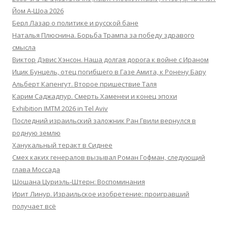
Йом А-Шоа 2026
Берл Лазар о политике и русской бане
Наталья Плюснина. Борьба Трампа за победу здравого
смысла
Виктор Дэвис Хэнсон. Наша долгая дорога к войне с Ираном
Ицик Бунцель, отец погибшего в Газе Амита, к Ронену Бару
Альберт Капенгут. Второе пришествие Таля
Карим Саджадпур. Смерть Хаменеи и конец эпохи
Exhibition IMTM 2026 in Tel Aviv
Последний израильский заложник Ран Гвили вернулся в
родную землю
Ханукальный теракт в Сиднее
Смех каких генералов вызывал Роман Гофман, следующий
глава Моссада
Шошана Цуриэль-Штерн: Воспоминания
Ирит Линур. Израильское изобретение: проигравший
получает всё