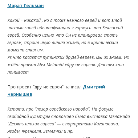
Марат Гельман
Какой – никакой , но я тоже немного еврей и вот этой
частью своей идентификации я горжусь что Зеленский –
еврей. Особенно ценно что Он не планировал стать
героем, строил иную линию жизни, но в критический
момент стал им.
Ps что касается путинских друзей-евреев, мы их знаем. Их
ждёт проект Alex Melamid «другие евреи». Для тех кто
понимает.
Про проект “другие евреи” написал
Дмитрий
Чернышев
Кстати, про “позор еврейского народа”. На форуме
свободной культуры СловоНово была выставка Меламида
“Десять плохих евреев” — с портретами Кагановича,
Ягоды, Френкеля, Землячки и пр.