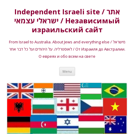
Independent Israeli site / אתר
ישראלי עצמאי / Независимый
израильский сайт
From Israel to Australia. About Jews and everything else / מישראל
לאוסטרליה. על היהודים ועל כל דבר אחר / От Израиля до Австралии.
О евреях и обо всем на свете
Skip
Menu
to
content