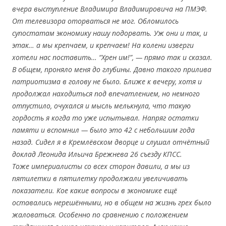
вчера выступление Владимира Владимировича на ПМЭФ.
От телевизора оторваться не мог. Обломилось
супостатам экономику нашу подорвать. Уж они и так, и
этак… а мы крепчаем, и крепчаем! На колени изверги
хотели нас поставить… “Хрен им!”, — прямо так и сказал.
В общем, проняло меня до глубины. Давно такого прилива
патриотизма в голову не было. Ближе к вечеру, хотя и
продолжал находиться под впечатлением, но немного
отпустило, очухался и мысль мелькнула, что такую
гордость я когда то уже испытывал. Напряг остатки
памяти и вспомнил — было это 42 с небольшим года
назад. Сидел я в Кремлёвском дворце и слушал отчётный
доклад Леонида Ильича Брежнева 26 съезду КПСС.
Тоже империалисты со всех сторон давили, а мы из
пятилетки в пятилетку продолжали увеличивать
показатели. Кое какие вопросы в экономике ещё
оставались нерешёнными, но в общем на жизнь грех было
жаловаться. Особенно по сравнению с положением