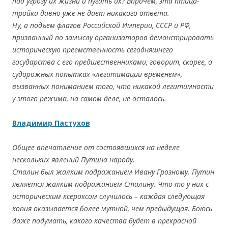
под угрозу их жизни и пугать их? Впрочем, эта птица-
тройка давно уже не дает никакого ответа.
Ну, а подъем флагов Российской Империи, СССР и РФ,
призванный по замыслу организаторов демонстрировать
историческую преемственность сегодняшнего
государства с его предшественниками, говорит, скорее, о
судорожных попытках «легитимации временем»,
вызванных пониманием того, что никакой легитимности
у этого режима, на самом деле, не осталось.
Владимир Пастухов
Общее впечатление от состоявшихся на неделе
нескольких явлений Путина народу.
Сталин был жалким подражанием Ивану Грозному. Путин
является жалким подражанием Сталину. Что-то у них с
историческим ксероксом случилось – каждая следующая
копия оказывается более мутной, чем предыдущая. Боюсь
даже подумать, какого качества будет в прекрасной