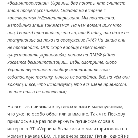
«демилитаризации» Украины, дав понять, что считает
этот процесс успешным. Сначала на встрече с
«военкорами» («Демилитаризация. Мы постепенно,
методично этим занимаемся. На чём воюет ВСУ? Что
они, Leopard производят, что ли, или Bradley, или даже не
поступившие им пока на вооружение F-16? Ни шиша они
не производят. ОПК скоро вообще перестанет
существовать украинский»), потом на ПМЭФ («Что
касается демилитаризации… Ведь, смотрите, скоро
Украина перестанет вообще использовать свою
собственную технику, ничего не остаётся. Всё, на чём они
воюют, и всё, что используют, это всё извне привносят,
но так долго не навоюешь»).
Но все так привыкли к путинской лжи и манипуляциям,
что уже не особо обратили внимание. Так что Пескову
пришлось еще раз подчеркнуть путинские слова в
интервью RT: «Украина была сильно милитаризована на
момент начала СВО. И, как вчера сказал Путин, одной из