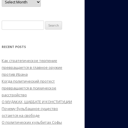
Search
for:
RECENT POSTS
Как стратегическое терпение
превращается в главное оружие
против Ирана
Когда политический протест
превращается в психическое
расстройство
О МУДАКАХ, ШАББАТЕ И КОНСТИТУЦИИ
Почему бульбашное существо
остается на свободе
О политических кульбитах Софы