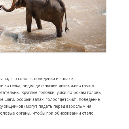
ша, его голосе, поведении и запахе.
ли котёнка, видел детёнышей диких животных в
огательны. Круглые головки, ушки по бокам головы,
е шаги, особый запах, голос “детский”, поведение
(у хищников) могут падать перед взрослым на
 половые органы, чтобы при обнюхивании стало