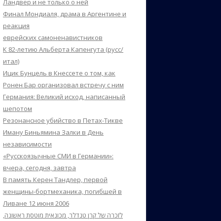
Ландвер и не только о ней
Финал Мондиаля, драма в Аргентине и
реакция
еврейских самоненавистников
К 82-летию Альберта Капенгута (русс/
итал)
Ицик Бунцель в Кнессете о том, как
Ронен Бар организовал встречу с ним
Германия: Великий исход, написанный
шепотом
Резонансное убийство в Петах-Тикве
Иману Биньямина Залки в День
независимости
«Русскоязычные СМИ в Германии»:
вчера, сегодня, завтра
В память Керен Тандлер, первой
женщины-бортмеханика, погибшей в
Ливане 12 июня 2006
לזכרה של קרן טנדלר, מכונאית מוטסת ראשונה,