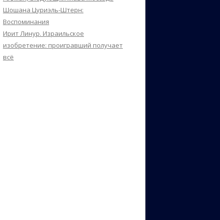
Шошана Цуриэль-Штерн:
Воспоминания
Ирит Линур. Израильское
изобретение: проигравший получает
всё