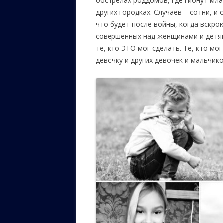
обстрелах роддомов, где гибнут мла
других городках. Случаев – сотни, и
что будет после войны, когда вскр
совершённых над женщинами и детям.
те, кто ЭТО мог сделать. Те, кто м
девочку и других девочек и мальчик