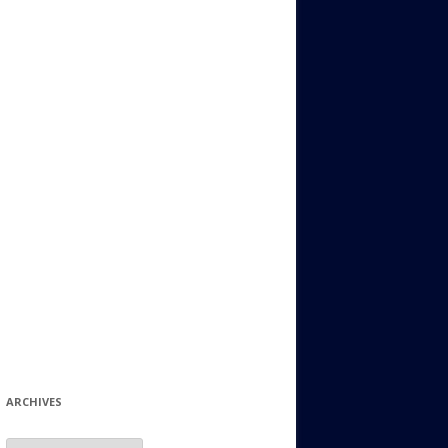
ИДИШ
СТАЛЬНОЙ МИР
ЕВРЕЙСКИЕ ПРИТЧИ
НЫЙ ТЕРРОРИЗМ
ОНИ ОСТАВИЛИ СВОЙ СЛЕД В
ИСТОРИИ
ИНТЕРЕСНЫЕ СУДЬБЫ
ЕВРЕЙСКОЕ
КОЛЛЕКЦИОНИРОВАНИЕ:
ФИЛАТЕЛИЯ, ЗНАЧКИ И ДР.
МАТЕРИАЛЫ НА РАЗНЫЕ ТЕМЫ
ГЕНЕАЛОГИЯ И ПОИСКИ КОРНЕЙ
ARCHIVES
Archives