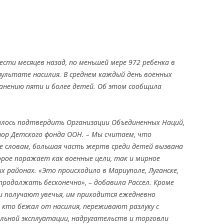
ести месяцев назад, по меньшей мере 972 ребенка в
зультате насилия. В среднем каждый день военных
анению пяти и более детей. Об этом сообщила
алось подтвердить Организации Объединенных Наций,
ор Детского фонда ООН. – Мы считаем, что
е словам, большая часть жертв среди детей вызвана
рое поражает как военные цели, так и мирное
ых районах. «Это происходило в Мариуполе, Луганске,
продолжать бесконечно», – добавила Рассел. Кроме
и получают увечья, им приходится ежедневно
, кто бежал от насилия, переживают разлуку с
альной эксплуатации, надругательств и торговли