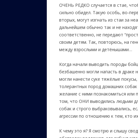
ОЧЕНЬ РЕДКО случается в стае, что
сильно обидел. Такую особь, во-пер
вторых, могут изгнать из стаи за н
дальнейшем обычно так и не находят
соответственно, не передают “прос
своим детям. Так, повторюсь, на ге
между взрослыми и детёнышами…
Когда начали выводить породы бойц
безбашенно могли напасть в драке н
могли нанести суке тяжёлые покусы,
толерантных пород домашних собак 
желание с ними познакомиться или 
том, что ОНИ выводились людьми дл
собак и строго выбраковывались, ес
агрессии по отношению к тем, кто и
К чему это я? Я смотрю и слышу свод