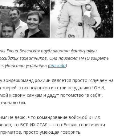
ны Елена Зеленская опубликовала фотографии
российских захватчиков. Она призвала НАТО закрыть
ь убийства украинцев (
отсюда
)
 у зондеркоманд роZZии является просто “случаем на
 зверей, этих подонков из стаи не удаляют! ОНИ,
мой к своим самкам и дадут потомство “в себя”,
ствовало бы.
рим? Не верю, что командование войск об ЭТИХ
знало, то ВСЯ ИХ СТАЯ – это нЕлюди, генетически
 приматов, просто умеющая говорить.