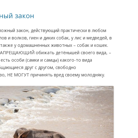
КАЯ ЖИЗНЬ В
жный закон
ОВИЧАХ СЕЙЧАС
еложный закон, действующий практически в любом
ЧИ
в и волков, гиен и диких собак, у лис и медведей, в
АЦИЯ К СТАРОМУ
 также у одомашненных животных – собак и кошек.
е ЗАПРЕЩАЮЩИЙ обижать детёнышей своего вида, –
есть особи (самки и самцы) какого-то вида
ИСЬМА
ОТЗЫВЫ, ПРЕДЛОЖЕНИЯ,
бщающиеся друг с другом, свободно
УТОЧНЕНИЯ, ДОПОЛНЕНИЯ
о, НЕ МОГУТ причинять вред своему молодняку.
КТО КОГО ИЩЕТ