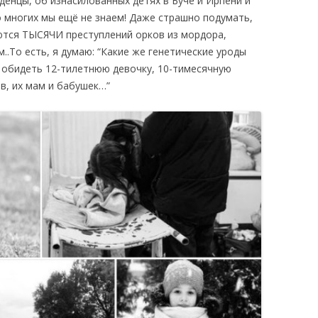
денцы, об изнасилованных детях в Буче и Ирпени и
 о многих мы ещё не знаем! Даже страшно подумать,
оются ТЫСЯЧИ преступлений орков из мордора,
.То есть, я думаю: “Какие же генетические уроды
ог обидеть 12-тилетнюю девочку, 10-тимесячную
ов, их мам и бабушек…”