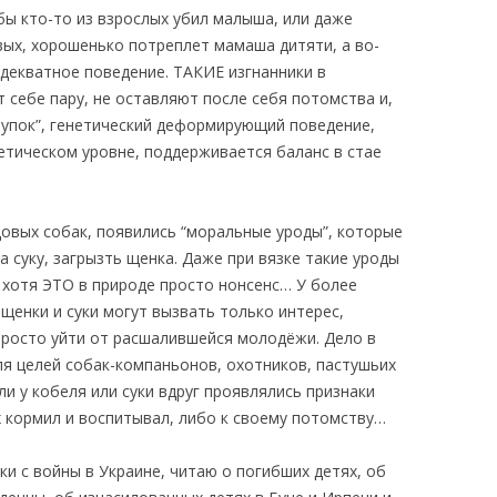
бы кто-то из взрослых убил малыша, или даже
вых, хорошенько потреплет мамаша дитяти, а во-
еадекватное поведение. ТАКИЕ изгнанники в
 себе пару, не оставляют после себя потомства и,
тупок”, генетический деформирующий поведение,
нетическом уровне, поддерживается баланс в стае
овых собак, появились “моральные уроды”, которые
а суку, загрызть щенка. Даже при вязке такие уроды
 хотя ЭТО в природе просто нонсенс… У более
щенки и суки могут вызвать только интерес,
просто уйти от расшалившейся молодёжи. Дело в
я целей собак-компаньонов, охотников, пастушьих
ли у кобеля или суки вдруг проявлялись признаки
х кормил и воспитывал, либо к своему потомству…
ки с войны в Украине, читаю о погибших детях, об