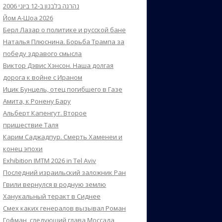
נהרגה בלבנון ב-12 ביוני 2006
Йом А-Шоа 2026
Берл Лазар о политике и русской бане
Наталья Плюснина. Борьба Трампа за
победу здравого смысла
Виктор Дэвис Хэнсон. Наша долгая
дорога к войне с Ираном
Ицик Бунцель, отец погибшего в Газе
Амита, к Ронену Бару
Альберт Капенгут. Второе
пришествие Таля
Карим Саджадпур. Смерть Хаменеи и
конец эпохи
Exhibition IMTM 2026 in Tel Aviv
Последний израильский заложник Ран
Гвили вернулся в родную землю
Ханукальный теракт в Сиднее
Смех каких генералов вызывал Роман
Гофман, следующий глава Моссада