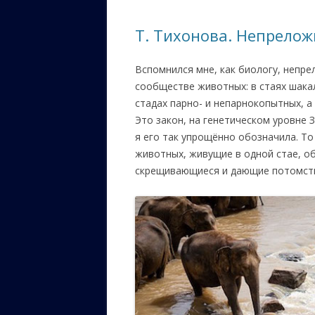
ЕВРЕЙС
Т. Тихонова. Непрело
КАЛИНК
Вспомнился мне, как биологу, непр
ОЗАРИ
сообществе животных: в стаях шакало
ИНФОРМ
стадах парно- и непарнокопытных, а
САЙТУ
Это закон, на генетическом уровн
я его так упрощённо обозначила. То 
ВАШИ П
животных, живущие в одной стае, о
скрещивающиеся и дающие потомств