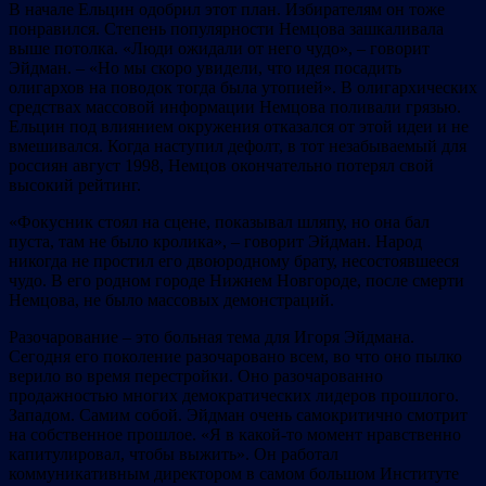
В начале Ельцин одобрил этот план. Избирателям он тоже
понравился. Степень популярности Немцова зашкаливала
выше потолка. «Люди ожидали от него чудо», – говорит
Эйдман. – «Но мы скоро увидели, что идея посадить
олигархов на поводок тогда была утопией». В олигархических
средствах массовой информации Немцова поливали грязью.
Ельцин под влиянием окружения отказался от этой идеи и не
вмешивался. Когда наступил дефолт, в тот незабываемый для
россиян август 1998, Немцов окончательно потерял свой
высокий рейтинг.
«Фокусник стоял на сцене, показывал шляпу, но она бал
пуста, там не было кролика», – говорит Эйдман. Народ
никогда не простил его двоюродному брату, несостоявшееся
чудо. В его родном городе Нижнем Новгороде, после смерти
Немцова, не было массовых демонстраций.
Разочарование – это больная тема для Игоря Эйдмана.
Сегодня его поколение разочаровано всем, во что оно пылко
верило во время перестройки. Оно разочарованно
продажностью многих демократических лидеров прошлого.
Западом. Самим собой. Эйдман очень самокритично смотрит
на собственное прошлое. «Я в какой-то момент нравственно
капитулировал, чтобы выжить». Он работал
коммуникативным директором в самом большом Институте