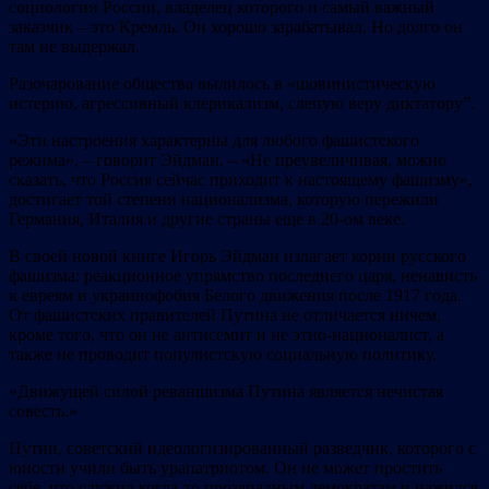
социологии России, владелец которого и самый важный
заказчик – это Кремль. Он хорошо зарабатывал. Но долго он
там не выдержал.
Разочарование общества вылилось в «шовинистическую
истерию, агрессивный клерикализм, слепую веру диктатору”.
«Эти настроения характерны для любого фашистского
режима», – говорит Эйдман. – «Не преувеличивая, можно
сказать, что Россия сейчас приходит к настоящему фашизму»,
достигает той степени национализма, которую пережили
Германия, Италия и другие страны еще в 20-ом веке.
В своей новой книге Игорь Эйдман излагает корни русского
фашизма: реакционное упрямство последнего царя, ненависть
к евреям и украинофобия Белого движения после 1917 года.
От фашистских правителей Путина не отличается ничем,
кроме того, что он не антисемит и не этно-националист, а
также не проводит популистскую социальную политику.
«Движущей силой реваншизма Путина является нечистая
совесть.»
Путин, советский идеологизированный разведчик, которого с
юности учили быть урапатриотом. Он не может простить
себе, что служил когда-то прозападным демократам и нажился