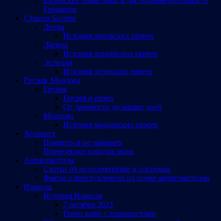
Еврейские памятники и достопримечательности
Германии
Страны Балтии
Литва
История литовских евреев
Латвия
История латвийских евреев
Эстония
История эстонских евреев
Грузия, Молдова
Грузия
Грузия и евреи
От древности до наших дней
Молдова
История молдавских евреев
Холокост
Помнить и не забывать
Праведники народов мира
Антисемитизм
Статьи об антисемитизме и погромах
Факты о преступлениях на почве антисемитизма
Израиль
История Израиля
7 октября 2023
Герои войн с террористами