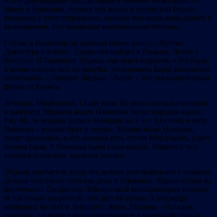
А его двоюродный брат, который в течение нескольких лет
живет в Германии, потому что жизнь в путинской России
вызывала у него отвращение, меньше чем когда-либо думает о
возвращении. Его ненавидят клерикальные блогеры.
Сейчас в Германии он написал новую книгу: «Путин:
Диктатура и война». Скоро она выйдет в Польше, Литве и
Венгрии. В Германии Эйдман еще ищет издателя. «Это была,
в конце концов, все же ошибка, уговаривать Борю заниматься
политикой» -, говорит Эйдман. «Боря» – это уменьшительная
форма от Бориса.
Лейпциг, Musikviertel, 13-ый этаж. Из окна светлых гостиной
и кабинета Эйдмана виден Памятник битве народов вдали.
Ему 46, он младше Бориса Немцова на 9 лет. Его отец и мать
Немцова – родные брат и сестра. Эйдман ниже Немцова,
носит кроссовки, в его походке есть что-то Ribéryhaftes, у него
зелены глаза. У Немцова были глаза косули. Общего у них
только плутовская, задорная улыбка.
Эйдман улыбается, когда его дочери разговаривают с хомяком.
Дочери чувствуют себя как дома в Германии. Мария играет на
фортепьяно. Профессор Лейпцигской консерватории находит
ее настолько одаренной, что дает ей уроки. Александра
появилась на свет в Лейпциге. Жена Эйдмана – Наталия,
психолог и работает воспитательницей в школьной группе