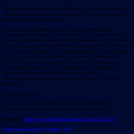
Поначалу Немцов относился к Путину только как скучному,
управляемому, временному чиновнику. К такому, который не
может долго остаться у власти.
В своей автобиографии от 2007 г., Борис Немцов еще
добродушно вспоминал, как он катался на лыжах в 2000 году
с только избранным президентом Путиным в Австрии. Ночью
они оказались на пустынной трассе, телохранители Путина не
могли кататься на лыжах и только мешали при спусках. Путин
упал. «Он летел вниз головой с нескольких сотен метров,
потому что склон был крутой. Мы замерли. Наконец, он
остановился, лежал на снегу, вытянув руки». Путин не
пострадал. И он, Немцов, спросил: «Владимир
Владимирович, когда вы вниз головой летели, о России
думали?”.
Путин не ответил.
Автор, очень талантливый журналист Тим Нешитов
(статья публикуется с некоторыми сокращениями)
оригинал
http://www.rinabella-art.de/Igor-Eidman-S3.pdf
Размещено на сайте 29 марта 2015