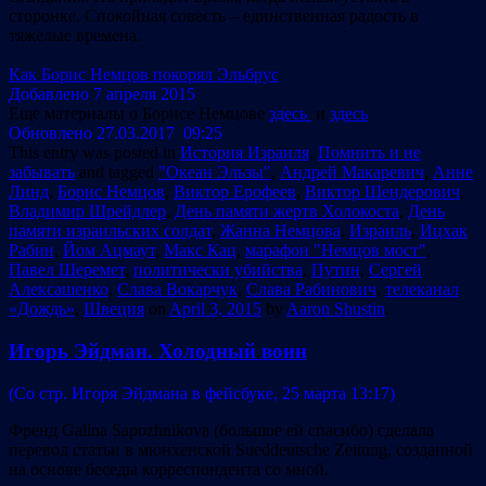
сторонке. Спокойная совесть – единственная радость в
тяжелые времена.
Как Борис Немцов покорял Эльбрус
Добавлено 7 апреля 2015
Еще материалы о Борисе Немцове
здесь
и
здесь
Обновлено 27.03.2017 09:25
This entry was posted in
История Израиля
,
Помнить и не
забывать
and tagged
"Океан Эльзы"
,
Андрей Макаревич
,
Анне
Линд
,
Борис Немцов
,
Виктор Ерофеев
,
Виктор Шендерович
,
Владимир Шрейдлер
,
День памяти жертв Холокоста
,
День
памяти израильских солдат
,
Жанна Немцова
,
Израиль
,
Ицхак
Рабин
,
Йом Ацмаут
,
Макс Кац
,
марафон "Немцов мост"
,
Павел Шеремет
,
политически убийства
,
Путин
,
Сергей
Алексашенко
,
Слава Вокарчук
,
Слава Рабинович
,
телеканал
«Дождь»
,
Швеция
on
April 3, 2015
by
Aaron Shustin
.
Игорь Эйдман. Холодный воин
(Со стр. Игоря Эйдмана в фейсбуке, 25 марта 13:17)
Френд Galina Sapozhnikova (большое ей спасибо) сделала
перевод статьи в мюнхенской Sueddeutsche Zeitung, созданной
на основе беседы корреспондента со мной.