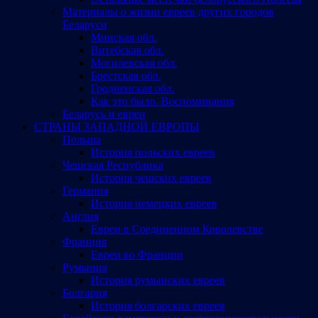
Материалы о жизни евреев других городов
Беларуси
Минская обл.
Витебская обл.
Могилевская обл.
Брестская обл.
Гродненская обл.
Как это было. Воспоминания
Беларусь и евреи
СТРАНЫ ЗАПАДНОЙ ЕВРОПЫ
Польша
История польских евреев
Чешская Республика
История чешских евреев
Германия
История немецких евреев
Англия
Евреи в Соединенном Королевстве
Франция
Евреи во Франции
Румыния
История румынских евреев
Болгария
История болгарских евреев