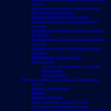
города
Интересные материалы наших земляков
Воспоминания земляков
История калинковичского спорта
Знаменитые евреи с калинковичскими
корнями
Вспомним трагически погибших евреев и
белорусов
Поздравления по случаю знаменательных
событий
Еврейская жизнь в Калинковичах сейчас
Озаричи
Информация к старому сайту
Ваши письма
Отзывы, предложения, уточнения,
дополнения
Кто кого ищет
История евреев других городов Гомельщины
Гомель
Речица и Василевичи
Мозырь
Жлобин и Рогачев
Ельск, Петриков, Наровля, Туров
Светлогорск (Шатилки), Паричи
Остальные местечки белорусского Полесья