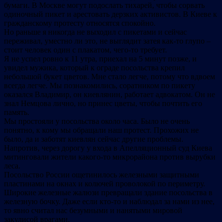
бумаги. В Москве могут подослать тихарей, чтобы сорвать
одиночный пикет и арестовать дерзких активистов. В Киеве к
гражданскому протесту относятся спокойно.
Но раньше я никогда не выходил с пикетами и сейчас
переживал, уместно ли это, не выглядит затея как-то глупо –
стоит человек один с плакатом, чего-то требует.
Я не успел ровно к 11 утра, приехал на 5 минут позже, и
увидел мужика, который к ограде посольства крепил
небольшой букет цветов. Мне стало легче, потому что вдвоем
всегда легче. Мы познакомились, соратником по пикету
оказался Владимир, он киевлянин, работает адвокатом. Он не
знал Немцова лично, но принес цветы, чтобы почтить его
память.
Мы простояли у посольства около часа. Было не очень
понятно, к кому мы обращали наш протест. Прохожих не
было, да и заботят киевлян сейчас другие проблемы.
Напротив, через дорогу у входа в Апелляционный суд Киева
митинговали жители какого-то микрорайона против вырубки
леса.
Посольство России ощетинилось железными защитными
пластинами на окнах и колючей проволокой по периметру.
Широкие железные жалюзи превращали здание посольства в
железную бочку. Даже если кто-то и наблюдал за нами из нее,
то явно считал нас безумными и нанятыми мировой
закулисой врагами.