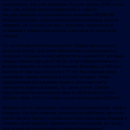
продленного дня. Они покинули Россию осенью 2009, после
того, как Эйдман вскрыл коррупцию в главной
государственной социологической компании (ВЦИОМ).
Манипулируемые опросы общественного мнения, счета в
офшорах. Он получал письма с угрозами, подписанные
человеком с кавказским именем, о котором он никогда не
слышал.
Со своим харизматичным кузеном Эйдман был согласен
далеко не всегда. Для этого Немцов был слишком долго в
политике. Сначала он был депутатом в парламенте, который
издавал законы еще для РСФСР; затем губернатором в его
родной области, со столицей Нижний Новгород, в 400 км к
востоку от Москвы; потом он в 37 лет был Первым вице-
премьеров, самым молодым в русской истории, почти
официальным наследником первого постсоветского
президента Бориса Ельцина. Во сяком случае, Ельцин
представлял его так каждому, будь то Билл Клинтон или
Хельмут Коль. Потом Ельцин сделал наследником Путина.
Немцов ушел в оппозицию, сначала в парламентскую, затем в
уличную. Он был озорным, спортивным плейбоем, при этом
его взгляд мог быстро становиться очень серьезным. Немцов в
течение своей карьеры принимал много решений, все ли из
них можно ретроспективно назвать правильными?