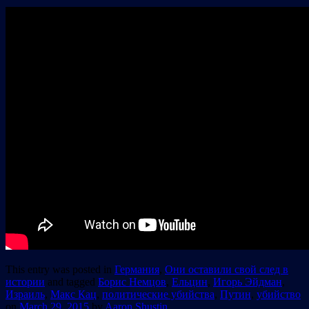
This entry was posted in
Германия
,
Они оставили свой след в
истории
and tagged
Борис Немцов
,
Ельцин
,
Игорь Эйдман
,
Израиль
,
Макс Кац
,
политические убийства
,
Путин
,
убийство
on
March 29, 2015
by
Aaron Shustin
.