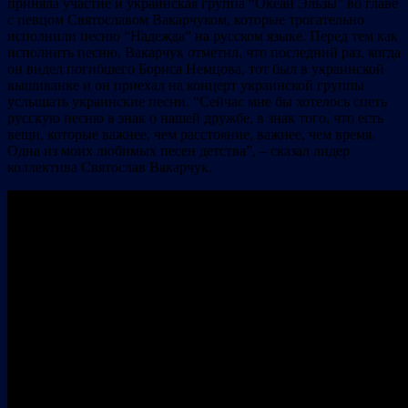
приняла участие и украинская группа “Океан Эльзы” во главе
с певцом Святославом Вакарчуком, которые трогательно
исполнили песню “Надежда” на русском языке. Перед тем как
исполнить песню, Вакарчук отметил, что последний раз, когда
он видел погибшего Бориса Немцова, тот был в украинской
вышиванке и он приехал на концерт украинской группы
услышать украинские песни. “Сейчас мне бы хотелось спеть
русскую песню в знак о нашей дружбе, в знак того, что есть
вещи, которые важнее, чем расстояние, важнее, чем время.
Одна из моих любимых песен детства”, – сказал лидер
коллектива Святослав Вакарчук.