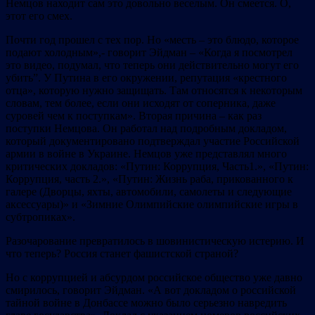
Немцов находит сам это довольно веселым. Он смеется. О,
этот его смех.
Почти год прошел с тех пор. Но «месть – это блюдо, которое
подают холодным»,- говорит Эйдман – «Когда я посмотрел
это видео, подумал, что теперь они действительно могут его
убить”. У Путина в его окружении, репутация «крестного
отца», которую нужно защищать. Там относятся к некоторым
словам, тем более, если они исходят от соперника, даже
суровей чем к поступкам». Вторая причина – как раз
поступки Немцова. Он работал над подробным докладом,
который документировано подтверждал участие Российской
армии в войне в Украине. Немцов уже представлял много
критических докладов: «Путин: Коррупция, Часть1.», «Путин:
Коррупция, часть 2.», «Путин: Жизнь раба, прикованного к
галере (Дворцы, яхты, автомобили, самолеты и следующие
аксессуары)» и «Зимние Олимпийские олимпийские игры в
субтропиках».
Разочарование превратилось в шовинистическую истерию. И
что теперь? Россия станет фашистской страной?
Но с коррупцией и абсурдом российское общество уже давно
смирилось, говорит Эйдман. «А вот докладом о российской
тайной войне в Донбассе можно было серьезно навредить