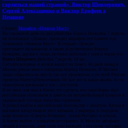
гордиться нашей страной».
Виктор Шендерович,
Сергей Алексашенко и Виктор Ерофеев о
Немцове
Сюжет:
Марафон «Немцов Мост»
На сороковой день со дня убийства Бориса Немцова, 7 апреля,
на телеканале «Дождь» проходит марафон его памяти под
названием «Немцов Мост». В студию «Дождя»
приезжают музыканты, а также родственники Бориса
Немцова, друзья и люди, которые работали с ним и знали его.
Павел Шеремет,
фейсбук 7 апреля, 19 час.
Сегодня впервые в жизни вышел на пикет. 40 дней назад в
Москве убили моего товарища Бориса Немцова. В Москве
люди собрались на мосту, где все произошло, а по всей России
провели МинутуНемолчания. Не Бог весть какая акция, но по
нынешним временам и это – поступок.
Я не знал, как мне в Киеве это сделать, все-таки Борис был
российским политиком и давить на автомобильный клаксон в
украинской столице было бы странным.
Я решил выйти к российскому посольству с пикетом. Купил в
магазине канцтоваров лист ватмана, 2 маркера, в соседнем
кафе написал «Смерть Немцова – позор России» и поехал.
В Киеве выйти с плакатом не страшно. В Минске забирают
людей в участок, даже если они выходят с пустыми листами