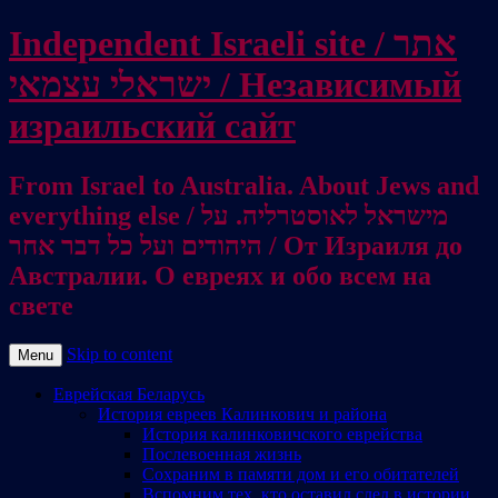
Independent Israeli site / אתר
ישראלי עצמאי / Независимый
израильский сайт
From Israel to Australia. About Jews and
everything else / מישראל לאוסטרליה. על
היהודים ועל כל דבר אחר / От Израиля до
Австралии. О евреях и обо всем на
свете
Skip to content
Menu
Еврейская Беларусь
История евреев Калинкович и района
История калинковичского еврейства
Послевоенная жизнь
Сохраним в памяти дом и его обитателей
Вспомним тех, кто оставил след в истории