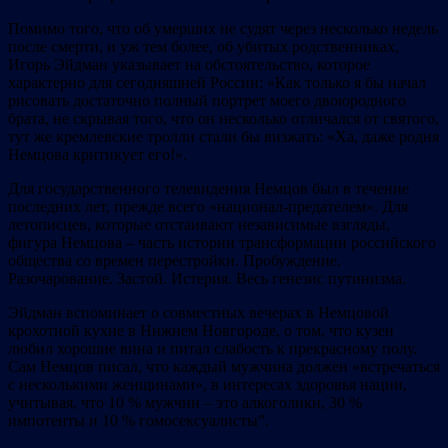
Помимо того, что об умерших не судят через несколько недель
после смерти, и уж тем более, об убитых родственниках,
Игорь Эйдман указывает на обстоятельство, которое
характерно для сегодняшней России: «Как только я бы начал
рисовать достаточно полный портрет моего двоюродного
брата, не скрывая того, что он несколько отличался от святого,
тут же кремлевские тролли стали бы визжать: «Ха, даже родня
Немцова критикует его!».
Для государственного телевидения Немцов был в течение
последних лет, прежде всего «национал-предателем». Для
летописцев, которые отстаивают независимые взгляды,
фигура Немцова – часть истории трансформации российского
общества со времен перестройки. Пробуждение.
Разочарование. Застой. Истерия. Весь генезис путинизма.
Эйдман вспоминает о совместных вечерах в Немцовой
крохотной кухне в Нижнем Новгороде, о том, что кузен
любил хорошие вина и питал слабость к прекрасному полу.
Сам Немцов писал, что каждый мужчина должен «встречаться
с несколькими женщинами», в интересах здоровья нации,
учитывая, что 10 % мужчин – это алкоголики, 30 %
импотенты и 10 % гомосексуалисты”.