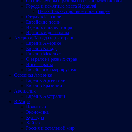
Об интересном и разном из израильской жизни
Города и памятные места Израиляl
Петах-Тиква: прошлое и настоящее
Отдых в Израиле
Еврейские песни
Израиль и палестинцы
Израиль и др. страны
Америка, Канада и др. страны
Евреи в Америке
Евреи в Канаде
Евреи в Мексике
О евреях из разных стран
Иные страны
Еврейскими маршрутами
Северная Америка
Евреи в Аргентине
Евреи в Бразилии
Австралия
Евреи в Австралии
В Мире
Политика
Экономика
Культура
Хайтек
Россия и остальной мир