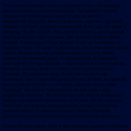
Это уютная квартира, но есть ощущение того, что жильцы
здесь поселились на короткое время. Так бывает у людей,
которые интеллектуально живут в другом месте, у
эмигрантов. На стене, вместо ковра или картины – русский
алфавит, пестрые, нелепые комбинации букв, как они висят у
логопеда. Ла-Ло-Лу-Лю. Это для того, чтобы у детей родной
язык был всегда перед глазами. Две девочки делают жилье
уютней. Александре 4 года, Марии 10 лет, дети никогда не
ощущают того, что живут в эмиграции. Их хомяк спит в своей
клетке. Фломастеры не должны валяться на полу. Мама
принесла творожный пирог. А папа никогда не закрывает
свой ноутбук. Игорь Эйдман – известный в России социолог,
которому удалось, выйти из тени своего кузена Бориса
Немцова. Из огромной тени. Кузен был когда-то так
популярен, как сегодня Владимир Путин, он был, на краткий
миг, надеждой России – в то время, заметьте, когда слово
“надежда” звучало не патетически, не как ложь, а как
предвестие перемен. Эйдман сделал себе имя не только как
пионер электронной демократии в России. Он был также в
числе тех, кто в конце восьмидесятых, толкал в политику
красноречивого и привлекательного Бориса Немцова.
Достаточно долго Немцов хотел оставаться радиофизиком.
Теперь Немцов мертв, убит в трех минутах ходьбы от Кремля.