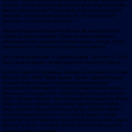
на этом. «Он теперь имеет достаточно денег и предпочел бы
видеть себя в качестве “спасителя России”, восстановителя
империи. Это искреннее желание. Но его когнитивный
диссонанс стал опасным для мира».
Новая холодная война видится Игорю Эйдману еще более
страшной, чем в прошлом: «Путин не может обратить в
коммунизм своего капиталистического врага, потому что он
сам капиталист. Он может его только уничтожить».
Об этом предупреждает и Гарри Каспаров. Он живет в США.
Как и многие другие, он вынужден был покинуть Родину.
Ноутбук шумит беспрерывно, Эйдман захлопывает его только
когда он спит. Mails, Skype-звонки. Звонит Гарри Каспаров,
бывший чемпион мира по шахматам, бывший лидер
оппозиции. В 2008 вместе с Борисом Немцовым он основал
Движение «Солидарность». Сейчас Гарри Каспаров живет в
США. Эйдман говорит с ним. Каспаров приглашает на Форум
Мира в Осло и говорит, что напишет рецензию на новую
книгу Эйдмана. Когда он повесил трубку, Эйдман говорит,
что хочет высказать что-то, что у него на сердце: «Самое
важное не то, что Боря делал в прошлом. В последние годы он
боролся со злом, с системой Путина. И он пал как храбрый
воин в борьбе с этим злом».