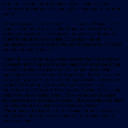
отправился в Москву, припарковался на стоянке перед
Кремлем и положил на стол перед Президентом толстенную
папку.
«Ельцин уважал такую смелость», – говорит Эйдман – «Он
чуял свежую кровь. Он назначил Борю на высокий пост,
чтобы использовать его харизму и энергию для продления
существования своего режима. Ельцинская клика
использовала его, он потерял былую популярность. А потом
они избавились от него».
Пожалуй, самый наивный, самый идеалистический проект
харизматичного Бориса Немцова, вышел из-под пера Игоря
Эйдмана. Проект, который, если бы он был реализован,
предотвратил бы продвижение Владимира Путина к власти.
«Конец олигархического капитализма» назывался документ,
который Немцов представил своему политическому
приемному отцу Ельцину. Его написал Эйдман. Он все еще
хранит его на его компьютере. Это – вызов на бой самым
могущественным олигархам страны. Они должны были быть
лишены влияния на власть (эта мера называлась
«Национализация Кремля»). Они больше не могли скупать
предприятия без открытых тендеров. Они должны были
платить налоги.