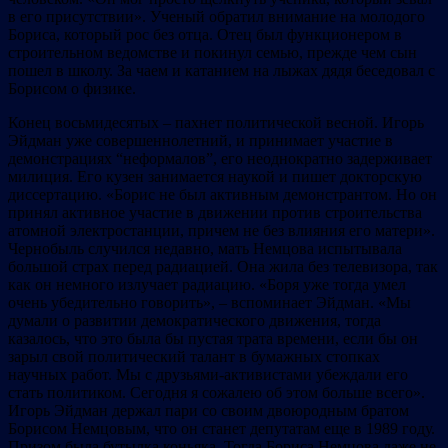
в его присутствии». Ученый обратил внимание на молодого
Бориса, который рос без отца. Отец был функционером в
строительном ведомстве и покинул семью, прежде чем сын
пошел в школу. За чаем и катанием на лыжах дядя беседовал с
Борисом о физике.
Конец восьмидесятых – пахнет политической весной. Игорь
Эйдман уже совершеннолетний, и принимает участие в
демонстрациях “неформалов”, его неоднократно задерживает
милиция. Его кузен занимается наукой и пишет докторскую
диссертацию. «Борис не был активным демонстрантом. Но он
принял активное участие в движении против строительства
атомной электростанции, причем не без влияния его матери».
Чернобыль случился недавно, мать Немцова испытывала
большой страх перед радиацией. Она жила без телевизора, так
как он немного излучает радиацию. «Боря уже тогда умел
очень убедительно говорить», – вспоминает Эйдман. «Мы
думали о развитии демократического движения, тогда
казалось, что это была бы пустая трата времени, если бы он
зарыл свой политический талант в бумажных стопках
научных работ. Мы с друзьями-активистами убеждали его
стать политиком. Сегодня я сожалею об этом больше всего».
Игорь Эйдман держал пари со своим двоюродным братом
Борисом Немцовым, что он станет депутатам еще в 1989 году.
Призом была бутылка коньяка. Тогда Бориса Немцова даже не