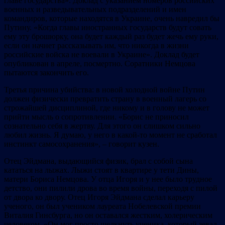
главе государства». Доклад с указанием номеров российских
военных и разведывательных подразделений и имен
командиров, которые находятся в Украине, очень навредил бы
Путину. «Когда главы иностранных государств будут совать
ему эту брошюрку, она будет каждый раз будет жечь ему руки,
если он начнет рассказывать им, что никогда в жизни
российские войска не воевали в Украине». Доклад будет
опубликован в апреле, посмертно. Соратники Немцова
пытаются закончить его.
Третья причина убийства: в новой холодной войне Путин
должен физически превратить страну в военный лагерь со
строжайшей дисциплиной, где никому и в голову не может
прийти мысль о сопротивлении. «Борис не приносил
сознательно себя в жертву. Для этого он слишком сильно
любил жизнь. Я думаю, у него в какой-то момент не сработал
инстинкт самосохранения», – говорит кузен.
Отец Эйдмана, выдающийся физик, брал с собой сына
кататься на лыжах. Лыжи стоят в квартире у тети Дины,
матери Бориса Немцова. У отца Игоря и у нее было трудное
детство, они пилили дрова во время войны, переходя с пилой
от двора ко двору. Отец Игоря Эйдмана сделал карьеру
ученого, он был учеником лауреата Нобелевской премии
Виталия Гинсбурга, но он оставался жестким, холерическим
человеком. «Он мог просто щелкнуть ученика, который зевал