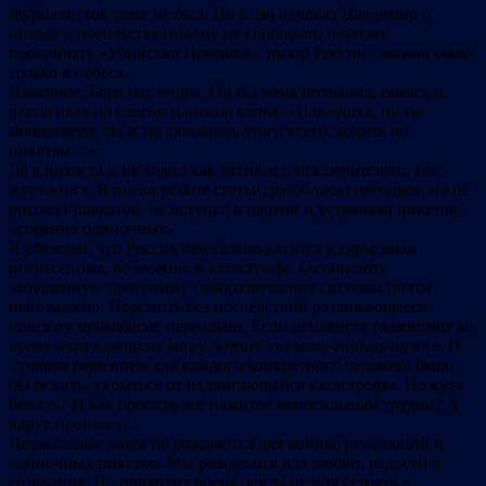
Журналистов тоже не был. Ни я, ни адвокат Владимир о
походе к посольству никому не сообщали, поэтому
прокричать «Убийство Немцова – позор России» можно было
только в небеса.
Наверное, Боря нас видел. Он бы меня похвалил, смеясь и
растягивая по слогам напевно слова: «Павлушка, ну ты
молодеееец, ты ж не лююбишь этого всего, ходить по
пикетам…».
Да я никогда и не ходил как активист, исключительно как
журналист. Я писал резкие статьи, разоблачал негодяев, но не
рисовал плакатов, не вступал в партии и устраивал пикетов,
особенно одиночных.
Я убежден, что Россия неизбежно катится к серьезным
потрясениям, возможно, к катастрофе. Остановить
запущенную программу саморазрушения системы почти
невозможно. Пережить без последствий разливающееся
повсюду мракобесие нереально. Если ненависть разжигают ко
всему окружающему миру, значит это кому-нибудь нужно. И
лучшим решением для каждого конкретного человека было
бы бежать, укрыться от надвигающейся катастрофы. Но куда
бежать? И как бросить все нажитое непосильным трудом? А
вдруг пронесет…
Нормальные люди не рождаются для войны, революций и
одиночных пикетов. Мы рождаемся для любви, радости и
созидания. Но приходит время, когда нельзя устоять в