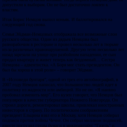
допустили к выборам. Он не был достаточно лоялен к
властям.
Итак Борис Немцов выпил коньяк. И баллотировался на
следующий год снова.
Семья Эйдман-Немцовых отображала все возможные слои
русского общества. Один из дядьев Немцова был
разнорабочим в ресторане и провел несколько лет в тюрьме
из-за различных правонарушений. Другую тетю несколько лет
назад зарезали на улице при разбойном нападении, ее сын
продал квартиру и живет теперь как бездомный… Сестра
Немцова – адвентистка. «А Боря мог стать президентом. Он
был бы хорош в этой роли» – говорит Эйдман.
В «Исповеди бунтаря”, одной из трех его автобиографий, в
2007 году Немцов написал, что большинство людей идет в
политику из жадности или амбиций. Но не он. «Я наивно
пробовал изменить мир”. Его кузен говорит, что Немцов был
популярен в качестве губернатора Нижнего Новгорода. Он
строил дороги, ремонтировал школы, привлекал иностранных
инвесторов в страну. По политическим соображениям
президент Ельцина взял его в Москву, хотя Немцов собирал
подписи против войны Чечне. Он собрал миллион подписей,
вместе погрузил груды бумаги в микроавтобус “Газель” и