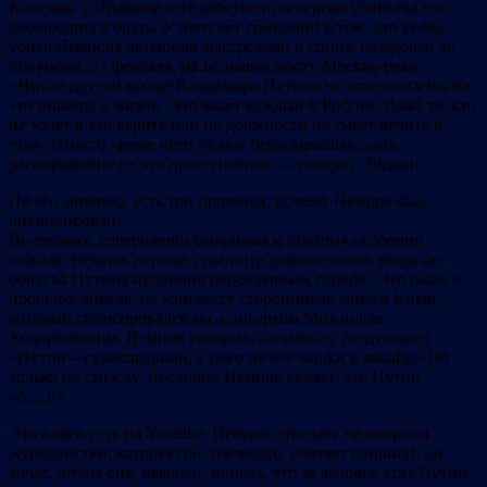
Конечно, у Эйдмана есть собственная версия убийства его
двоюродного брата. У него нет сомнений в том, кто велел
убить Немцова четырьмя выстрелами в спину, незадолго до
полуночи, 27 февраля, на Большом мосту Москва-реки.
«Никто другой кроме Владимира Путина не осмелился бы на
это никогда в жизни. Это знает каждый в России. Даже те, кто
не хочет в это верить или по должности не смеет верить в
это». “Никто кроме него не мог первоначально дать
распоряжение на это преступление” – говорит Эйдман.
По его мнению, есть три причины, почему Немцов был
ликвидирован.
Во-первых, совершенно банальная и поэтому особенно
важная: Немцов перешел границу дозволенного, когда он
обругал Путина публично нецензурным словом. Это было в
прошлом апреле, на конгрессе сторонников мира в Киеве,
который спонсировался экс-олигархом Михаилом
Ходорковским. Немцов говорил, по смыслу следующее:
«Путин – сумасшедший, у него не все чашки в шкафу.» Но
только по смыслу. Дословно Немцов сказал, что Путин
«ё….й».
Это видео есть на Youtube. Немцов отвечает на вопросы
журналистки, которую он, очевидно, считает наивной, он
хочет, чтобы она, наконец, поняла, что за человек этот Путин.