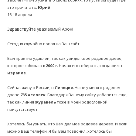
захочет что-то узнать о своих корнях, то пусть им будет где
это прочитать.
Юрий
16-18 апреля
Здравствуйте уважаемый Арон!
Сегодня случайно попал на Ваш сайт.
Был приятно удивлен, так как увидел своё родовое древо,
которое собираю
с 2000 г
. Начал его собирать, когда жил в
Израиле
.
Сейчас живу в России, в
Липецке
. Ныне у меня в родовом
древе
735 человек
. Благодаря Вашему сайту добавится еще,
так как линия
Журавель
тоже в моей родословной
присутстствует.
Хотелось бы узнать, кто Вам дал моё родовое дерево. И если
можно Ваш телефон. Я бы Вам позвонил, хотелось бы