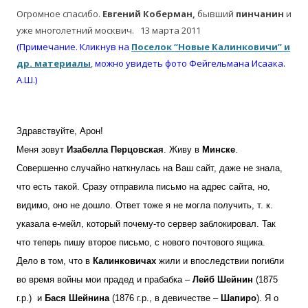
Огромное спасибо.
Евгений
Коберман,
бывший
пинчанин
и
уже многолетний москвич. 13 марта 2011
(Примечание. Кликнув на
Поселок “Новые Калинковичи” и
др. материалы
,
можно увидеть фото
Фейгельмана Исаака.
А.Ш.)
Здравствуйте, Арон!
Меня зовут
Изабелла Перцовская
. Живу в
Минске
.
Совершенно случайно наткнулась на Ваш сайт, даже не знала,
что есть такой. Сразу отправила письмо на адрес сайта, но,
видимо, оно не дошло. Ответ тоже я не могла получить, т. к.
указала е-мейл, который почему-то сервер заблокировал. Так
что теперь пишу второе письмо, с нового почтового ящика.
Дело в том, что в
Калинковичах
жили и впоследствии погибли
во время войны мои прадед и прабабка –
Лейб Шейнин
(1875
г.р.) и
Бася Шейнина
(1876 г.р., в девичестве –
Шапиро
). Я о