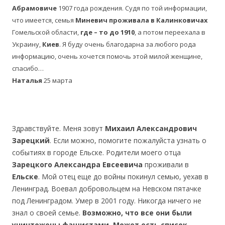
Абрамовиче
1907 года рождения. Судя по той информации,
что имеется, семья
Миневич проживала в Калинковичах
Гомельской области,
где – то до 1910
, а потом переехала в
Украину,
Киев
. Я буду очень благодарна за любого рода
информацию, очень хочется помочь этой милой женщине,
спасибо…
Наталья
25 марта
Здравствуйте. Меня зовут
Михаил Александрович
Зарецкий
. Если можно, помогите пожалуйста узнать о
событиях в городе Ельске. Родители моего отца
Зарецкого Александра Евсеевича
проживали в
Ельске
. Мой отец еще до войны покинул семью, уехав в
Ленинград. Воевал добровольцем на Невском пятачке
под Ленинградом. Умер в 2001 году. Никогда ничего не
знал о своей семье.
Возможно, что все они были
уничтожены фашистами. Может есть список