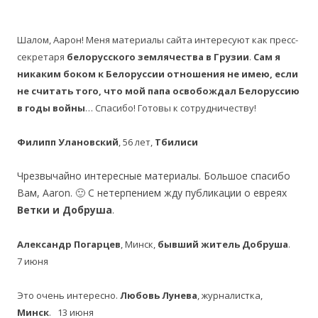
Шалом, Аарон! Меня материалы сайта интересуют как пресс-
секретаря
белорусского землячества в Грузии
.
Сам я
никаким боком к Белоруссии отношения не имею, если
не считать того, что мой папа освобождал Белоруссию
в годы войны
… Спасибо! Готовы к сотрудничеству!
Филипп Улановский
, 56 лет,
Тбилиси
Чрезвычайно интересные материалы. Большое спасибо
Вам, Aaron. 🙂 С нетерпением жду публикации о евреях
Ветки и Добруша
.
Александр Погарцев
, Минск,
бывший житель Добруша
.
7 июня
Это очень интересно.
Любовь Лунева
, журналистка,
Минск
. 13 июня