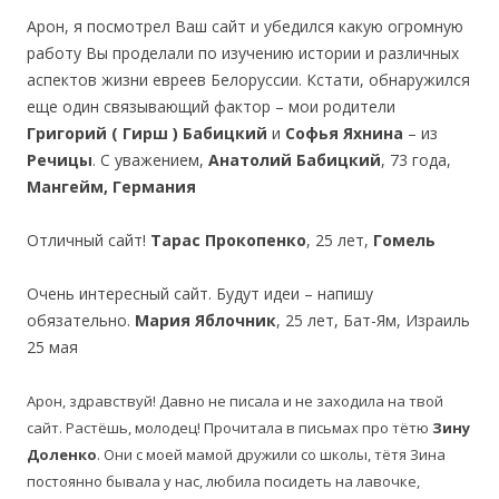
Арон, я посмотрел Ваш сайт и убедился какую огромную
работу Вы проделали по изучению истории и различных
аспектов жизни евреев Белоруссии. Кстати, обнаружился
еще один связывающий фактор – мои родители
Григорий ( Гирш ) Бабицкий
и
Софья Яхнина
– из
Речицы
. С уважением,
Анатолий Бабицкий
, 73 года,
Мангейм, Германия
Отличный сайт!
Тарас Прокопенко
, 25 лет,
Гомель
Очень интересный сайт. Будут идеи – напишу
обязательно.
Мария Яблочник
, 25 лет, Бат-Ям, Израиль
25 мая
Арон, здравствуй! Давно не писала и не заходила на твой
сайт. Растёшь, молодец! Прочитала в письмах про тётю
Зину
Доленко
. Они с моей мамой дружили со школы, тётя Зина
постоянно бывала у нас, любила посидеть на лавочке,