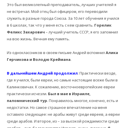
Это был великолепный преподаватель, лучших учителей я
не встречал. Мой отец был офицером, его переводили
служить в разные города Союза. За 10 лет обучения я учился
в 6 школах, так что у меня есть с кем сравнить.
Горелик
Феликс Захарович
– лучший учитель СССР, я его запомнил
на всю жизнь. Вечная ему память.
Из одноклассников в своем письме Андрей вспомнил
Алика
Герчикова и Володю Креймана
.
В дальнейшем Андрей продолжил
:
Практически везде,
где я учился, были евреи, но самые настоящие всеже были в
Калинковичах. К сожалению, восточноевропейские евреи
.
практически исчезли
Был в мае в Израиле,
паломнический тур
. Понравилось многое, конечно, есть и
недостатки. Но самое страшное впечатление на меня
оставило следующее: не арабы живут среди евреев, а евреи
среди арабов. И второе, из – за высокой рождаемости среди