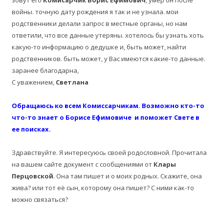
зовут его
Комисарчик Борис Ефимович
, умер он после
войны. точную дату рождения я так и не узнала. мои
родственники делали запрос в местные органы, но нам
ответили, что все данные утеряны. хотелось бы узнать хоть
какую-то информацию о дедушке и, быть может, найти
родственников. быть может, у Вас имеются какие-то данные.
заранее благодарна,
С уважением,
Светлана
Обращаюсь ко всем Комиссарчикам. Возможно кто-то
что-то знает о Борисе Ефимовиче и поможет
Свете
в
ее поисках.
Здравствуйте. Я интересуюсь своей родословной. Прочитала
на вашем сайте документ с сообщениями от
Клары
Перцовской
. Она там пишет и о моих родных. Скажите, она
жива? или тот её сын, которому она пишет? С ними как-то
можно связаться?