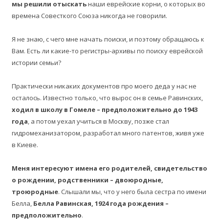
мы решили отыскать
наши еврейские корни, о которых во
времена Совесткого Союза никогда не говорили.
Я не знаю, с чего мне начать поиски, и поэтому обращаюсь к
Вам. Есть ли какие-то регистры-архивы по поиску еврейской
истории семьи?
Практически никаких документов про моего деда у нас не
осталось. Известно только, что вырос он в семье Равинских,
ходил в школу в Гомеле – предположительно до 1943
года
, а потом уехал учиться в Москву, позже стал
гидромеханизатором, разработал много патентов, живя уже
в Киеве.
Меня интересуют имена его родителей, свидетельство
о рождении, родственники – двоюродные,
троюродные
. Слышали мы, что у него была сестра по имени
Белла,
Белла Равинская, 1924 года рождения –
предположительно
.