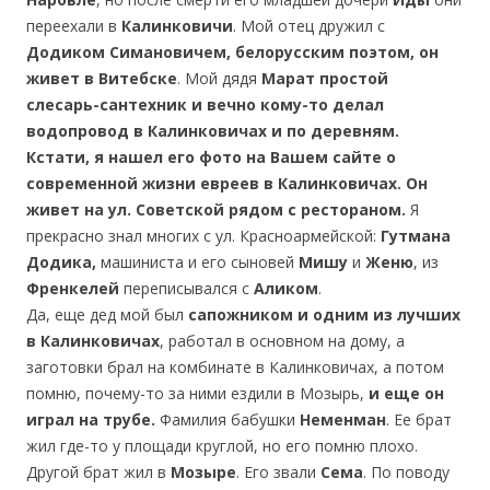
переехали в
Калинковичи
. Мой отец дружил с
Додиком Симановичем, белорусским поэтом, он
живет в Витебске
. Мой дядя
Марат простой
слесарь-сантехник и вечно кому-то делал
водопровод в Калинковичах и по деревням.
Кстати, я нашел его фото на Вашем сайте о
современной жизни евреев в Калинковичах. Он
живет на ул. Советской рядом с рестораном.
Я
прекрасно знал многих с ул. Красноармейской:
Гутмана
Додика,
машиниста и его сыновей
Мишу
и
Женю
, из
Френкелей
переписывался с
Аликом
.
Да, еще дед мой был
сапожником
и одним из лучших
в Калинковичах
, работал в основном на дому, а
заготовки брал на комбинате в Калинковичах, а потом
помню, почему-то за ними ездили в Мозырь,
и еще он
играл на трубе.
Фамилия бабушки
Неменман
. Ее брат
жил где-то у площади круглой, но его помню плохо.
Другой брат жил в
Мозыре
. Его звали
Сема
. По поводу