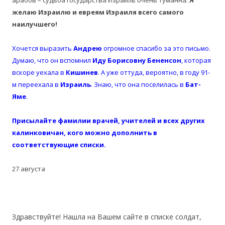
арабов – судьба государства Израиль очень туманна.
Я
желаю Израилю и евреям Израиля всего самого
наилучшего!
Хочется выразить
Андрею
огромное спасибо за это письмо.
Думаю, что он вспомнил
Иду Борисовну
Бененсон
, которая
вскоре уехала в
Кишинев
. А уже оттуда, вероятно, в году 91-
м переехала в
Израиль
. Знаю, что она поселилась в
Бат-
Яме
.
Присылайте фамилии врачей, учителей и всех других
калинковичан, кого можно дополнить в
соответствующие списки.
27 августа
Здравствуйте! Нашла на Вашем сайте в списке солдат,