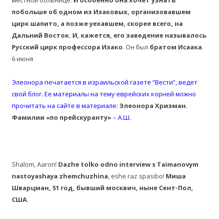
местной больнице.
И особенно она хочет узнать
побольше об одном из Изаковых, организовавшем
цирк шапито, а позже уехавшем, скорее всего, на
Дальний Восток. И, кажется, его заведение называлось
Русский цирк профессора Изако
. Он был
братом Исаака
.
6 июня
Элеонора печатается в израильской газете “Вести”, ведет
свой блог. Ее материалы на тему еврейских корней можно
прочитать на сайте в материале:
Элеонора Хризман.
Фамилии «по прейскуранту»
– А.Ш.
Shalom, Aaron!
Dazhe tolko odno interview s Taimanovym
nastoyashaya zhemchuzhina
, eshe raz spasibo!
Миша
Шварцман, 51 год, бывший москвич, ныне Сент-Пол,
США
.