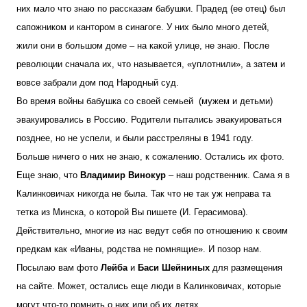
них мало что знаю по рассказам бабушки. Прадед (ее отец) был
сапожником и кантором в синагоге. У них было много детей,
жили они в большом доме – на какой улице, не знаю. После
революции сначала их, что называется, «уплотнили», а затем и
вовсе забрали дом под Народный суд.
Во время войны бабушка со своей семьей (мужем и детьми)
эвакуировались в Россию. Родители пытались эвакуироваться
позднее, но не успели, и были расстреляны в 1941 году.
Больше ничего о них не знаю, к сожалению. Остались их фото.
Еще знаю, что
Владимир Винокур
– наш родственник. Сама я в
Калинковичах никогда не была. Так что не так уж неправа та
тетка из Минска, о которой Вы пишете (И. Герасимова).
Действительно, многие из нас ведут себя по отношению к своим
предкам как «Иваны, родства не помнящие». И позор нам.
Посылаю вам фото
Лейба
и
Баси Шейниных
для размещения
на сайте. Может, остались еще люди в Калинковичах, которые
могут что-то помнить о них или об их детях.