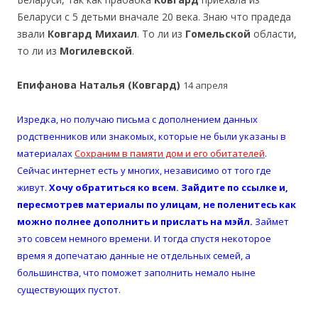
Беларуси с 5 детьми вначале 20 века. Знаю что прадеда
звали
Ковгард Михаил
. То ли из
Гомельской
области,
то ли из
Могилевской
.
Епифанова Наталья (Ковгард)
14 апреля
Изредка, но получаю письма с дополнением данных
родственников или знакомых, которые не были указаны в
материалах
Сохраним в памяти дом и его обитателей
.
Сейчас интернет есть у многих, независимо от того где
живут.
Хочу обратиться ко всем. Зайдите по ссылке и,
пересмотрев материалы по улицам, не поленитесь как
можно полнее дополнить и прислать на мэйл.
Займет
это совсем немного времени. И тогда спустя некоторое
время я допечатаю данные не отдельных семей, а
большинства, что поможет заполнить немало ныне
существующих пустот.