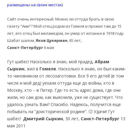
размещены на своих местах)
Сайт очень интересный. Можно ли оттуда брать в свою
газету “Ами”? Мой отец родом из Гомеля и прожил там до 15
лет, его отец был меламедом, он умер от испанки в 1918 году.
Шабат шалом,
Яков Цукерман
, 65 лет,
Санкт-Петербург
6 мая
Гут шабес! Насколько я знаю, мой прадед,
Абрам
Сыркин
, жил в
Гомеле
. Насколько я знаю, он был каким-
то чиновником от лесозаготовки. Все 9 его детей (в том
числе и мой дед) уехали оттуда еще до войны, кто в
Москву, кто – в Питер. Где-то есть адрес дома, где они
жили, но сам дом, как выяснили, уже не существует. Что
удалось узнать Вам? Спасибо. Надеюсь, получится еще
побывать на “доисторической родине”. 🙂 Удачи! Гут
шабес!
Дмитрий Сыркин
, 30 лет,
Санкт-Петербург
13
мая 2011