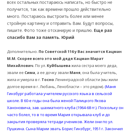
всех остальных постараюсь написать, но быстро не
получится, так как времени прошло действительно
много. Постараюсь выстроить более или менее
стройную картинку и отправить Вам. Будут вопросы,
пишите. Фото тоже отсканирую и пришлю.
Еще раз
спасибо Вам за память. Юрий
Дополнительно.
По Советской 116 у Вас значится Кацман
М.М. Скорее всего это мой дядя Кацман Марат
Михайлович
. По ул.
Куйбышева
жила сестра моего деда,
звали ее
Сима
, а ее дочку звали
Маня
, она была учитель,
жила и умерла в г.
Тосно
Ленинградской области (мы жили
долгое время в г. Любань, Ленобласти – это рядом).
(Маня
Гинзбург работала учителем русского языка в сельской
школе. В 60-е годы она была женой Палицкого Якова
Ханоновича, зав. шахматного клуба (1964-68 гг.). Поскольку он
часто болел, то в то время Мария открывала клуб и до
закрытия проверяла тетради учеников. Жели они по ул.
Пушкина. Сына Марии звать Борис Гинзбург, 1951 г. Закончил