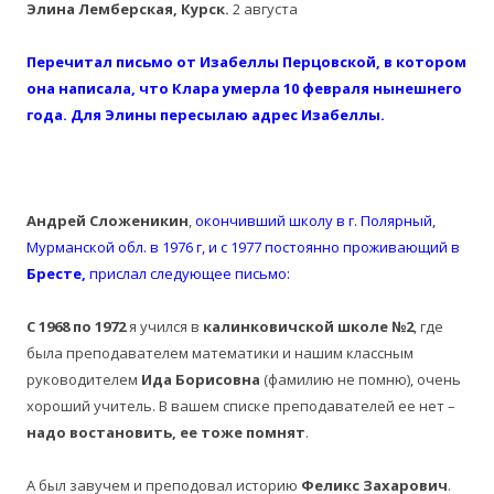
Элина Лемберская, Курск.
2 августа
Перечитал письмо от Изабеллы Перцовской, в котором
она написала, что Клара умерла 10 февраля нынешнего
года. Для Элины пересылаю адрес Изабеллы.
Андрей Сложеникин
,
окончивший школу в г. Полярный,
Мурманской обл. в 1976 г, и с 1977 постоянно проживающий в
Бресте,
прислал следующее письмо:
С 1968 по 1972
я учился в
калинковичской школе №2
, где
была преподавателем математики и нашим классным
руководителем
Ида Борисовна
(фамилию не помню), очень
хороший учитель. В вашем списке преподавателей ее нет –
надо востановить, ее тоже помнят
.
А был завучем и преподовал историю
Феликс Захарович
.