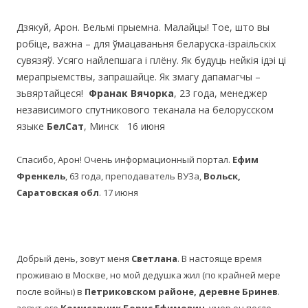
Дзякуй, Арон. Вельмі прыемна. Малайцы! Тое, што вы
робіце, важна – для ўмацаваньня беларуска-ізраільскіх
сувязяў. Усяго найлепшага і плёну. Як будуць нейкія ідэі ці
мерапрыемствы, запрашайце. Як змагу дапамагчы –
зьвяртайцеся!
Франак Вячорка
, 23 года, менеджер
независимого спутникового теканала на белорусском
языке
БелСат
, Минск 16 июня
Спасибо, Арон! Очень информационный портал.
Ефим
Френкель
, 63 года, преподаватель ВУЗа,
Вольск,
Саратовская обл
. 17 июня
Добрый день, зовут меня
Светлана
. В настояще время
проживаю в Москве, но мой дедушка жил (по крайней мере
после войны) в
Петриковском районе, деревне Бринев
.