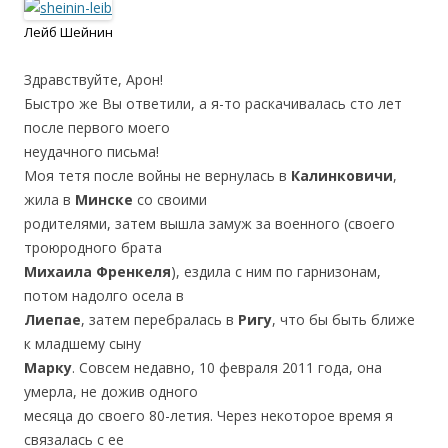
Лейб Шейнин
Здравствуйте, Арон!
Быстро же Вы ответили, а я-то раскачивалась сто лет
после первого моего
неудачного письма!
Моя тетя после войны не вернулась в
Калинковичи
,
жила в
Минске
со своими
родителями, затем вышла замуж за военного (своего
троюродного брата
Михаила Френкеля
), ездила с ним по гарнизонам,
потом надолго осела в
Лиепае
, затем перебралась в
Ригу
, что бы быть ближе
к младшему сыну
Марку
. Совсем недавно, 10 февраля 2011 года, она
умерла, не дожив одного
месяца до своего 80-летия. Через некоторое время я
связалась с ее