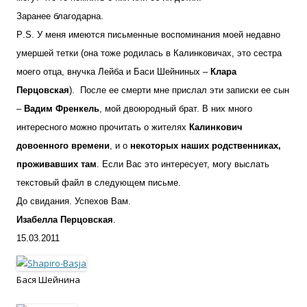
Заранее благодарна.
P
.
S
. У меня имеются письменные воспоминания моей недавно
умершей тетки (она тоже родилась в Калинковичах, это сестра
моего отца, внучка Лейба и Баси Шейниных –
Клара
Перцовская
). После ее смерти мне прислал эти записки ее сын
–
Вадим Френкель
, мой двоюродный брат. В них много
интересного можно прочитать о жителях
Калинкович
довоенного времени
, и о
некоторых наших родственниках,
проживавших там
. Если Вас это интересует, могу выслать
текстовый файл в следующем письме.
До свидания. Успехов Вам.
Изабелла Перцовская
.
15.03.2011
Ба
ся Шейнина