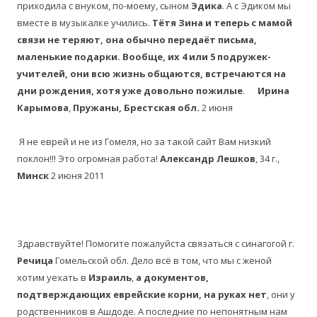
приходила с внуком, по-моему, сыном
Эдика
. А с Эдиком мы
вместе в музыкалке учились.
Тётя Зина и теперь с мамой
связи не теряют, она обычно передаёт письма,
маленькие подарки. Вообще, их 4 или 5 подружек-
учителей, они всю жизнь общаются, встречаются на
дни рождения, хотя уже довольно пожилые
.
Ирина
Карымова
,
Пружаны, Брестская обл.
2 июня
Я не еврей и не из Гомеля, но за такой сайт Вам низкий
поклон!!! Это огромная работа!
Александр Лешков
, 34 г.,
Минск
2 июня 2011
Здравствуйте! Помогите пожалуйста связаться с синагогой г.
Речица
Гомельской обл. Дело всё в том, что мы с женой
хотим уехать в
Израиль
,
а документов,
подтверждающих еврейские корни, на руках нет
, они у
родственников в Ашдоде. А последние по непонятным нам