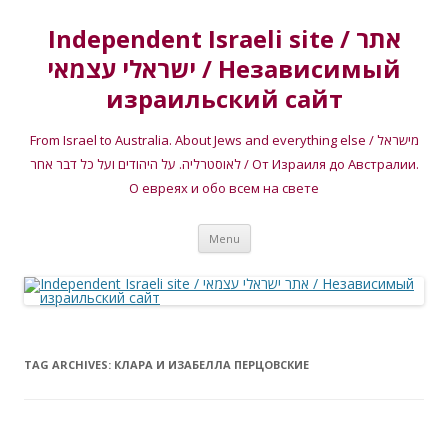
Independent Israeli site / אתר
ישראלי עצמאי / Независимый
израильский сайт
From Israel to Australia. About Jews and everything else / מישראל
לאוסטרליה. על היהודים ועל כל דבר אחר / От Израиля до Австралии.
О евреях и обо всем на свете
Skip
Menu
to
content
TAG ARCHIVES:
КЛАРА И ИЗАБЕЛЛА ПЕРЦОВСКИЕ