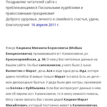
Поздравляю читателей сайта с
приближающимися Пасхальными иудейскими и
православными праздниками!
Доброго здоровья, личного и семейного счастья, удачи,
благополучия!
16 апреля 2011 г.
Я внук
Кацмана Михаила Борисовича (Мойша
Бенционовича)
, проживавшего в г. Калинковичи, ул.
Красноармейская, д. 56
. О нем у Вас неполные данные на
Вашем сайте. Он был
сапожником
, у него было 2 сына:
Валентин
и
Марат
, дочь
Ася
и еще одна дочь
Ида
, которя
давно погибла. В живых только
Марат
остался. Есть их дети –
мои двоюродные братья. У деда были две сестры, проживали
на
Белова
и
Куйбышева
. Если Вас интересуют данные о нем
или об евреях из г. Калинковичи, то я смогу немного помочь.
Могу также связать Вас с моим дядей
Кацман Марат
Михайлович
, который постоянно живет в
Калинковичах
,