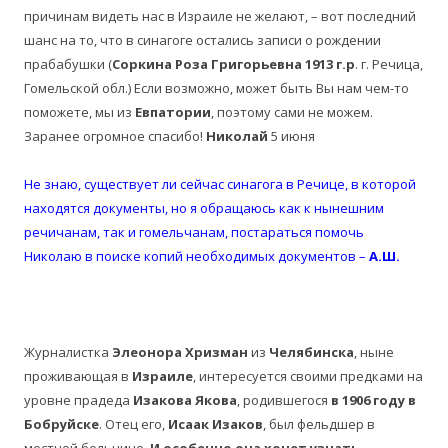
причинам видеть нас в Израиле не желают, – вот последний
шанс на то, что в синагоге остались записи о рождении
прабабушки (
Соркина Роза Григорьевна 1913 г.р
. г. Речица,
Гомельской обл.) Если возможно, может быть Вы нам чем-то
поможете, мы из
Евпатории
, поэтому сами не можем.
Заранее огромное спасибо!
Николай
5 июня
Не знаю, существует ли сейчас синагога в Речице, в которой
находятся документы, но я обращаюсь как к нынешним
речичанам, так и гомельчанам, постараться помочь
Николаю в поиске копий необходимых документов –
А.Ш.
Журналистка
Элеонора Хризман
из
Челябинска
, ныне
проживающая в
Израиле
, интересуется своими предками на
уровне прадеда
Изакова Якова
, родившегося
в 1906 году в
Бобруйске
. Отец его,
Исаак Изаков
, был фельдшер в