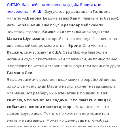
ЛИТМО. Дальнейшая жизненная судьба Бориса мне
неизвестна. –
А. Ш.
)
Другую сестру деда звали
Галя
, она
жила по ул.
Белова
. Ее мужа звали
Хаим
(главный по базару),
дети
Боря
и
Алик
. Еще по ул.
Красноармейской
по
нечетной стороне,
ближе к Советской
жили родители
Марата Шульмана
, который в свою очередь был женат на
двоюродной сестре моего отца –
Броне
. Они жили в г.
Пушкин
, сейчас живут в
США
. Отец Марика был болен
ногами и ходил с костылями или с палочкой, не помню точно.
В переулке по четной стороне жили родители папиного друга
Газмана Изи
.
Я нашел записи о родственниках моих по еврейской линии,
их со слов моего дяди Марата несколько лет назад сделала
моя мама. Вот разберу их, напечатаю и пришлю.
Я вот
считаю, что основная задача – это память о людях,
событиях, жизни и смерти, и пр…
А настоящее – это
совсем другое дело. Тех, кто не хочет ничего помнить и
знать, не заставишь. Может когда-нибудь и кто-нибудь