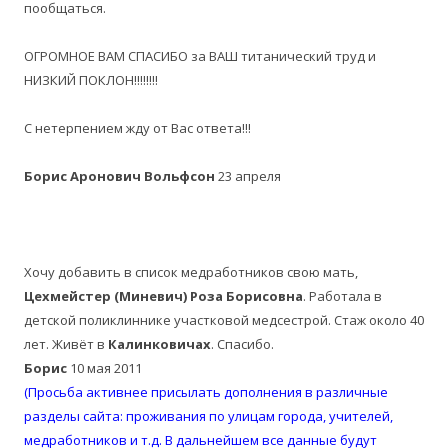
пообщаться.
ОГРОМНОЕ ВАМ СПАСИБО за ВАШ титанический труд и
НИЗКИЙ ПОКЛОН!!!!!!!!
С нетерпением жду от Вас ответа!!!
Борис Аронович Вольфсон
23 апреля
Хочу добавить в список медработников свою мать,
Цехмейстер (Миневич) Роза Борисовна
. Работала в
детской поликлиннике участковой медсестрой. Стаж около 40
лет. Живёт в
Калинковичах
. Спасибо.
Борис
10 мая 2011
(Просьба активнее присылать дополнения в различные
разделы сайта: проживания по улицам города, учителей,
медработников и т.д. В дальнейшем все данные будут