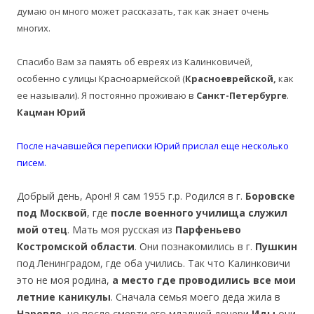
думаю он много может рассказать, так как знает очень
многих.
Спасибо Вам за память об евреях из Калинковичей,
особенно с улицы Красноармейской (
Красноеврейской,
как
ее называли). Я постоянно проживаю в
Санкт-Петербурге
.
Кацман Юрий
После начавшейся переписки Юрий прислал еще несколько
писем.
Добрый день, Арон! Я сам 1955 г.р. Родился в г.
Боровске
под Москвой
, где
после военного училища служил
мой отец
. Мать моя русская из
Парфеньево
Костромской области
. Они познакомились в г.
Пушкин
под Ленинградом, где оба учились. Так что Калинковичи
это не моя родина,
а место где проводились все мои
летние каникулы
. Сначала семья моего деда жила в
Наровле
, но после смерти его младшей дочери
Иды
они