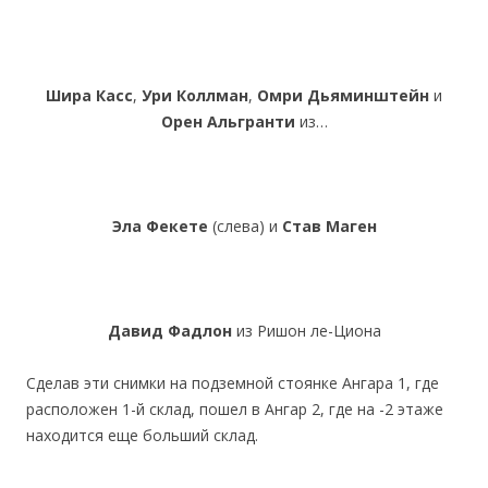
Шира Касс
,
Ури Коллман
,
Омри Дьяминштейн
и
Орен Альгранти
из…
Эла Фекете
(слева) и
Став Маген
Давид Фадлон
из Ришон ле-Циона
Сделав эти снимки на подземной стоянке Ангара 1, где
расположен 1-й склад, пошел в Ангар 2, где на -2 этаже
находится еще больший склад.