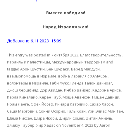
Вместе победим!
Народ Израиля жив!
Добавлено 6.11.2023 15:09
This entry was posted in
7 октября 2023
,
Благотворительность
,
Израиль и палестинцы
,
Международный терроризм
and
tagged
Арон Шустин
,
Бен Шураки
,
Веред Макдуси
,
взаимопомощь в Израиле
,
война Израиля с ХАМАСом
,
волонтеры в Израиле
,
Габи Фукс
,
Гленда Талон Дакиоаг
,
Джош Хершфилд
,
Дор Авидан
,
Инбар Вайзер
,
Кадорна Ариса
,
Карла Киналайо
,
Керен Тауб
,
Моше Авансон
,
Ницан Давиди
,
Ноам Ланге
,
Офек Йосеф
,
Ричард Католико
,
Сахар Хасон
,
Саша Маргович
,
Сонни Осорио
,
Таль Коэн
,
Ури Элиас
,
Чин Тан
,
Шама Ниссан
,
Шира Якоби
,
Ширли Сомек
,
Эйтан Амиэль
,
Элияху Таубер
,
Яир Хадас
on
November 4, 2023
by
Aaron