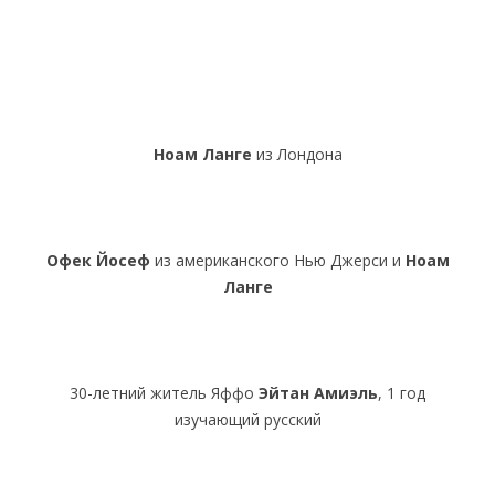
Ноам Ланге
из Лондона
Офек Йосеф
из американского Нью Джерси и
Ноам
Ланге
30-летний житель Яффо
Эйтан Амиэль
, 1 год
изучающий русский