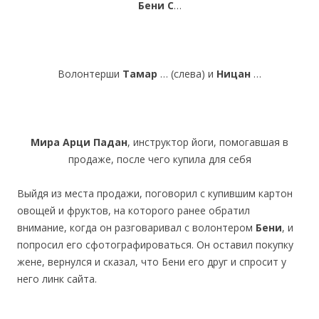
Бени
С
…
Волонтерши
Тамар
… (слева) и
Ницан
…
Мира Арци Падан
, инструктор йоги, помогавшая в
продаже, после чего купила для себя
Выйдя из места продажи, поговорил с купившим картон
овощей и фруктов, на которого ранее обратил
внимание, когда он разговаривал с волонтером
Бени
, и
попросил его сфотографироваться. Он оставил покупку
жене, вернулся и сказал, что Бени его друг и спросит у
него линк сайта.