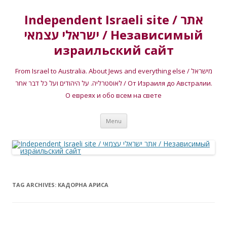
Independent Israeli site / אתר
ישראלי עצמאי / Независимый
израильский сайт
From Israel to Australia. About Jews and everything else / מישראל
לאוסטרליה. על היהודים ועל כל דבר אחר / От Израиля до Австралии.
О евреях и обо всем на свете
Skip
Menu
to
content
TAG ARCHIVES:
КАДОРНА АРИСА