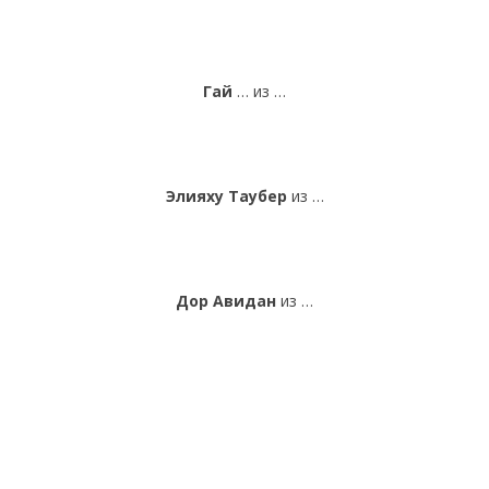
Гай
… из …
Элияху Таубер
из …
Дор Авидан
из …