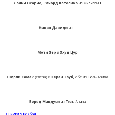
Сонни Осорио, Ричард Католико
из Филиппин
Ницан Давиди
из …
Моти Зер
и
Эхуд Цур
Ширли Сомек
(слева) и
Керен Тауб
, обе из Тель-Авива
Веред Макдуси
из Тель-Авива
Снимки 5 ноября