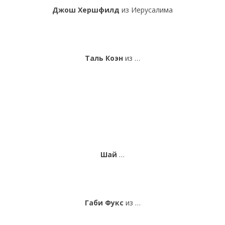
Джош Хершфилд
из Иерусалима
Таль Коэн
из …
Шай
…
Габи Фукс
из …