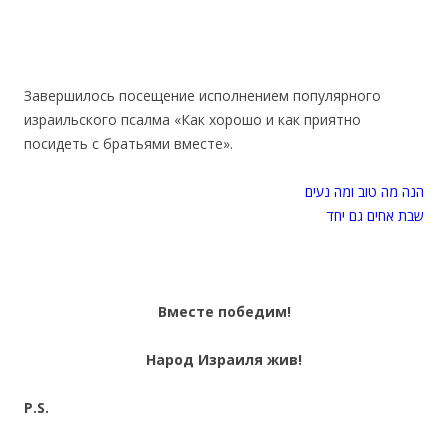
Завершилось посещение исполнением популярного
израильского псалма «Как хорошо и как приятно
посидеть с братьями вместе».
הנה מה טוב ומה נעים
שבת אחים גם יחד
Вместе победим!
Народ Израиля жив!
P.S.