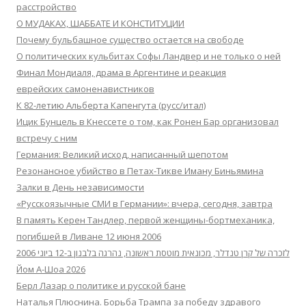
расстройство
О МУДАКАХ, ШАББАТЕ И КОНСТИТУЦИИ
Почему бульбашное существо остается на свободе
О политических кульбитах Софы Ландвер и не только о ней
Финал Мондиаля, драма в Аргентине и реакция
еврейских самоненавистников
К 82-летию Альберта Капенгута (русс/итал)
Ицик Бунцель в Кнессете о том, как Ронен Бар организовал
встречу с ним
Германия: Великий исход, написанный шепотом
Резонансное убийство в Петах-Тикве Иману Биньямина
Залки в День независимости
«Русскоязычные СМИ в Германии»: вчера, сегодня, завтра
В память Керен Тандлер, первой женщины-бортмеханика,
погибшей в Ливане 12 июня 2006
לזכרה של קרן טנדלר, מכונאית מוטסת ראשונה, נהרגה בלבנון ב-12 ביוני 2006
Йом А-Шоа 2026
Берл Лазар о политике и русской бане
Наталья Плюснина. Борьба Трампа за победу здравого