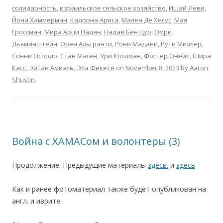
солидарность
,
израильское сельское хозяйство
,
Ишай Леви
,
Йони Хаммерман
,
Кадорна Ариса
,
Мален Де Хесус
,
Мая
Гроссман
,
Мира Арци Падан
,
Надав Бен Цур
,
Омри
Дьяминштейн
,
Орен Альгранти
,
Рони Мадани
,
Рути Миллер
,
Сонни Осорио
,
Став Маген
,
Ури Коллман
,
Фостер Онейл
,
Шира
Касс
,
Эйтан Амиэль
,
Эла Фекете
on
November 8, 2023
by
Aaron
Shustin
.
Война с ХАМАСом и волонтеры (3)
Продолжение. Предыдущие материалы
здесь.
и
здесь
Как и ранее фотоматериал также будет опубликован на
англ. и иврите.