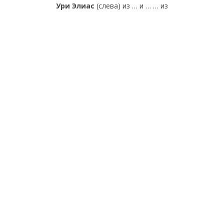
Ури Элиас
(слева) из … и … … из