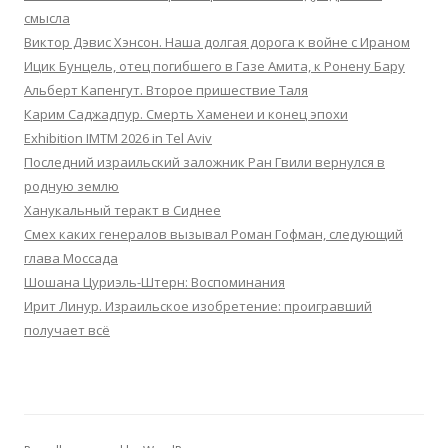
смысла
Виктор Дэвис Хэнсон. Наша долгая дорога к войне с Ираном
Ицик Бунцель, отец погибшего в Газе Амита, к Ронену Бару
Альберт Капенгут. Второе пришествие Таля
Карим Саджадпур. Смерть Хаменеи и конец эпохи
Exhibition IMTM 2026 in Tel Aviv
Последний израильский заложник Ран Гвили вернулся в
родную землю
Ханукальный теракт в Сиднее
Смех каких генералов вызывал Роман Гофман, следующий
глава Моссада
Шошана Цуриэль-Штерн: Воспоминания
Ирит Линур. Израильское изобретение: проигравший
получает всё