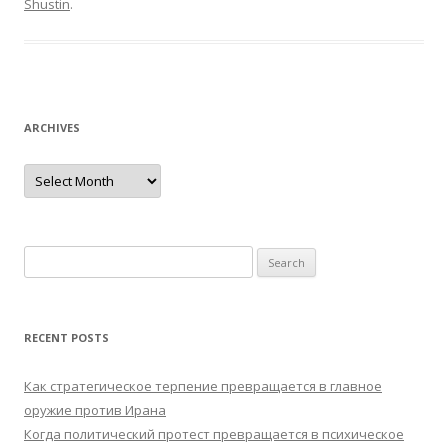
Shustin
.
ARCHIVES
Archives
Search
for:
RECENT POSTS
Как стратегическое терпение превращается в главное
оружие против Ирана
Когда политический протест превращается в психическое