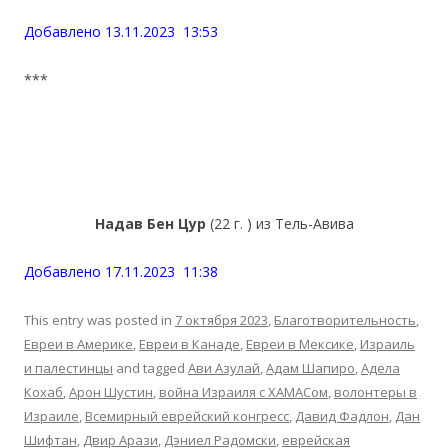
Добавлено 13.11.2023 13:53
***
Надав Бен Цур
(22 г. ) из Тель-Авива
Добавлено 17.11.2023 11:38
This entry was posted in
7 октября 2023
,
Благотворительность
,
Евреи в Америке
,
Евреи в Канаде
,
Евреи в Мексике
,
Израиль
и палестинцы
and tagged
Ави Азулай
,
Адам Шапиро
,
Адела
Кохаб
,
Арон Шустин
,
война Израиля с ХАМАСом
,
волонтеры в
Израиле
,
Всемирный еврейский конгресс
,
Давид Фадлон
,
Дан
Шифтан
,
Двир Арази
,
Дэниел Радомски
,
еврейская