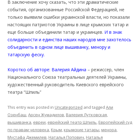
В заключение хочу сказать, что эти драматические
события, организованные Российской Федерацией, не
только выявили ошибки украинской власти, но показали
настоящих патриотов Украины в лице крымских татар и
еще больше объединили татар и украинцев.
И в знак
солидарности и единства наших народов мне захотелось
объединить в одном лице вышиванку, менору и
татарскую феску.
Коротко об авторе
:
Валерия Айдина
– режиссер, член
Национального Союза театральных деятелей Украины,
художественный руководитель Киевского еврейского
театра “Шпиль”
This entry was posted in
Uncategorized
and tagged
Али
Озенбаш
,
Арсен Жумадилов
,
Валерия Лутковская
,
вышиванка
,
евреи
,
еврейский театр Шпиль
,
Европейский суд
по правам человека
,
Крым
,
крымские татары
,
менора
,
Мустафа Джемилев
,
Наталья Попович
,
Наталья