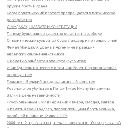
оружие против Ирана
Когда политический протест превращается в психическое
расстройство
О МУДАКАХ, ШАББАТЕ И КОНСТИТУЦИИ
Почему бульбашное существо остается на свободе
О политических кульбитах Софы Ландвер и не только о ней
Финал Мондиаля, драма в Аргентине и реакция
еврейских самоненавистников
К 82-летию Альберта Капенгута (русс/итал)
Ицик Бунцель в Кнессете о том, как Ронен Бар организовал
встречу с ним
Германия: Великий исход, написанный шепотом
Резонансное убийство в Петах-Тикве Иману Биньямина
Залки в День независимости
«Русскоязычные СМИ в Германии»: вчера, сегодня, завтра
В память Керен Тандлер, первой женщины-бортмеханика,
погибшей в Ливане 12 июня 2006
לזכרה של קרן טנדלר, מכונאית מוטסת ראשונה, נהרגה בלבנון ב-12 ביוני 2006