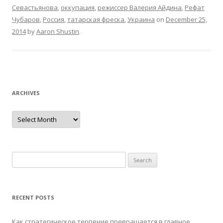
Севастьянова
,
оккупация
,
режиссер Валерия Айдина
,
Рефат
Чубаров
,
Россия
,
татарская фреска
,
Украина
on
December 25,
2014
by
Aaron Shustin
.
ARCHIVES
Archives
Search
for:
RECENT POSTS
Как стратегическое терпение превращается в главное