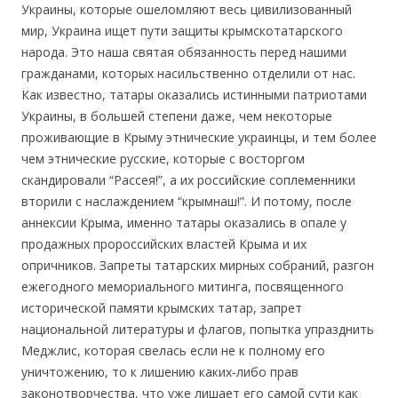
Украины, которые ошеломляют весь цивилизованный
мир, Украина ищет пути защиты крымскотатарского
народа. Это наша святая обязанность перед нашими
гражданами, которых насильственно отделили от нас.
Как известно, татары оказались истинными патриотами
Украины, в большей степени даже, чем некоторые
проживающие в Крыму этнические украинцы, и тем более
чем этнические русские, которые с восторгом
скандировали “Рассея!”, а их российские соплеменники
вторили с наслаждением “крымнаш!”. И потому, после
аннексии Крыма, именно татары оказались в опале у
продажных пророссийских властей Крыма и их
опричников. Запреты татарских мирных собраний, разгон
ежегодного мемориального митинга, посвященного
исторической памяти крымских татар, запрет
национальной литературы и флагов, попытка упразднить
Меджлис, которая свелась если не к полному его
уничтожению, то к лишению каких-либо прав
законотворчества, что уже лишает его самой сути как