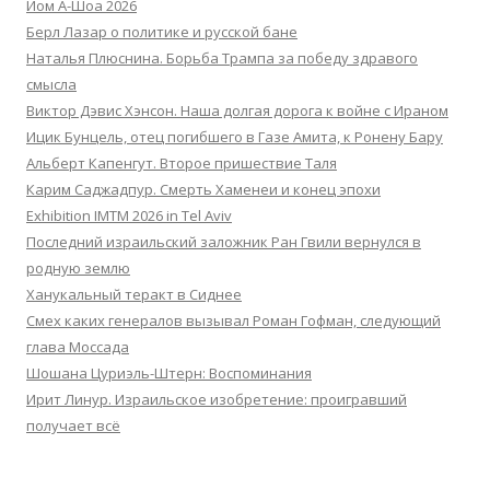
Йом А-Шоа 2026
Берл Лазар о политике и русской бане
Наталья Плюснина. Борьба Трампа за победу здравого
смысла
Виктор Дэвис Хэнсон. Наша долгая дорога к войне с Ираном
Ицик Бунцель, отец погибшего в Газе Амита, к Ронену Бару
Альберт Капенгут. Второе пришествие Таля
Карим Саджадпур. Смерть Хаменеи и конец эпохи
Exhibition IMTM 2026 in Tel Aviv
Последний израильский заложник Ран Гвили вернулся в
родную землю
Ханукальный теракт в Сиднее
Смех каких генералов вызывал Роман Гофман, следующий
глава Моссада
Шошана Цуриэль-Штерн: Воспоминания
Ирит Линур. Израильское изобретение: проигравший
получает всё