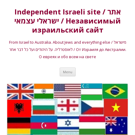
Independent Israeli site / אתר
ישראלי עצמאי / Независимый
израильский сайт
From Israel to Australia. About Jews and everything else / מישראל
לאוסטרליה. על היהודים ועל כל דבר אחר / От Израиля до Австралии.
О евреях и обо всем на свете
Skip
Menu
to
content