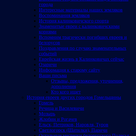
города
Интересные материалы наших земляков
Воспоминания земляков
История калинковичского спорта
Знаменитые евреи с калинковичскими
корнями
Вспомним трагически погибших евреев и
белорусов
Поздравления по случаю знаменательных
событий
Еврейская жизнь в Калинковичах сейчас
Озаричи
Информация к старому сайту
Ваши письма
Отзывы, предложения, уточнения,
дополнения
Кто кого ищет
История евреев других городов Гомельщины
Гомель
Речица и Василевичи
Мозырь
Жлобин и Рогачев
Ельск, Петриков, Наровля, Туров
Светлогорск (Шатилки), Паричи
Остальные местечки белорусского Полесья