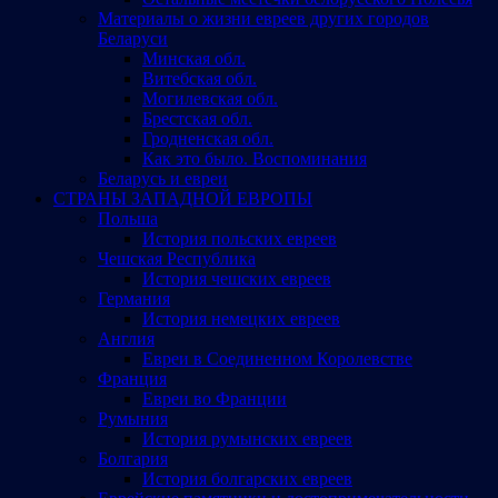
Материалы о жизни евреев других городов
Беларуси
Минская обл.
Витебская обл.
Могилевская обл.
Брестская обл.
Гродненская обл.
Как это было. Воспоминания
Беларусь и евреи
СТРАНЫ ЗАПАДНОЙ ЕВРОПЫ
Польша
История польских евреев
Чешская Республика
История чешских евреев
Германия
История немецких евреев
Англия
Евреи в Соединенном Королевстве
Франция
Евреи во Франции
Румыния
История румынских евреев
Болгария
История болгарских евреев