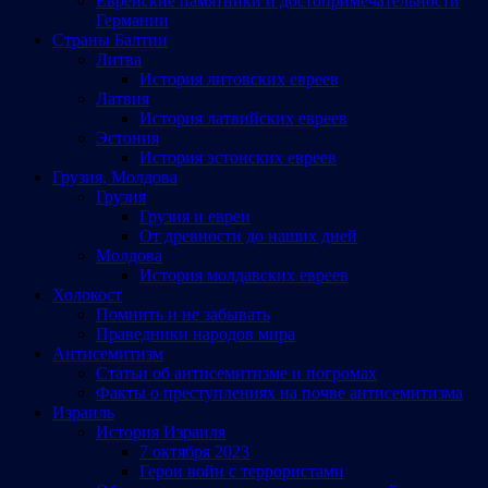
Еврейские памятники и достопримечательности
Германии
Страны Балтии
Литва
История литовских евреев
Латвия
История латвийских евреев
Эстония
История эстонских евреев
Грузия, Молдова
Грузия
Грузия и евреи
От древности до наших дней
Молдова
История молдавских евреев
Холокост
Помнить и не забывать
Праведники народов мира
Антисемитизм
Статьи об антисемитизме и погромах
Факты о преступлениях на почве антисемитизма
Израиль
История Израиля
7 октября 2023
Герои войн с террористами