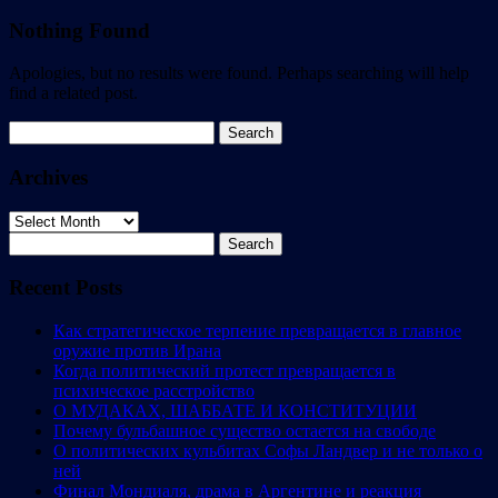
Nothing Found
Apologies, but no results were found. Perhaps searching will help
find a related post.
Search
for:
Archives
Archives
Search
for:
Recent Posts
Как стратегическое терпение превращается в главное
оружие против Ирана
Когда политический протест превращается в
психическое расстройство
О МУДАКАХ, ШАББАТЕ И КОНСТИТУЦИИ
Почему бульбашное существо остается на свободе
О политических кульбитах Софы Ландвер и не только о
ней
Финал Мондиаля, драма в Аргентине и реакция