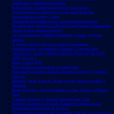
еврейских самоненавистников
К 82-летию Альберта Капенгута (русс/итал)
Ицик Бунцель в Кнессете о том, как Ронен Бар
организовал встречу с ним
Германия: Великий исход, написанный шепотом
Резонансное убийство в Петах-Тикве Иману Биньямина
Залки в День независимости
«Русскоязычные СМИ в Германии»: вчера, сегодня,
завтра
В память Керен Тандлер, первой женщины-
бортмеханика, погибшей в Ливане 12 июня 2006
לזכרה של קרן טנדלר, מכונאית מוטסת ראשונה, נהרגה בלבנון
ב-12 ביוני 2006
Йом А-Шоа 2026
Берл Лазар о политике и русской бане
Наталья Плюснина. Борьба Трампа за победу здравого
смысла
Виктор Дэвис Хэнсон. Наша долгая дорога к войне с
Ираном
Ицик Бунцель, отец погибшего в Газе Амита, к Ронену
Бару
Альберт Капенгут. Второе пришествие Таля
Карим Саджадпур. Смерть Хаменеи и конец эпохи
Exhibition IMTM 2026 in Tel Aviv
Последний израильский заложник Ран Гвили вернулся в