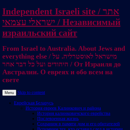
Independent Israeli site / אתר
ישראלי עצמאי / Независимый
израильский сайт
From Israel to Australia. About Jews and
everything else / מישראל לאוסטרליה. על
היהודים ועל כל דבר אחר / От Израиля до
Австралии. О евреях и обо всем на
свете
Skip to content
Menu
Еврейская Беларусь
История евреев Калинкович и района
История калинковичского еврейства
Послевоенная жизнь
Сохраним в памяти дом и его обитателей
Вспомним тех, кто оставил след в истории