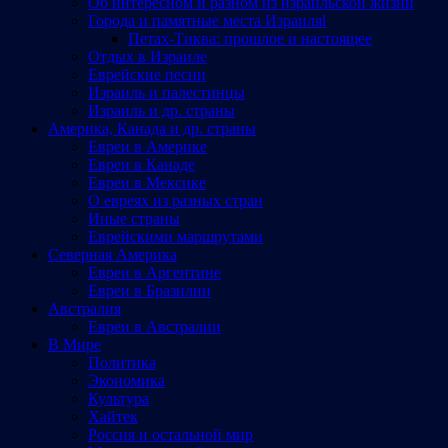
Об интересном и разном из израильской жизни
Города и памятные места Израиляl
Петах-Тиква: прошлое и настоящее
Отдых в Израиле
Еврейские песни
Израиль и палестинцы
Израиль и др. страны
Америка, Канада и др. страны
Евреи в Америке
Евреи в Канаде
Евреи в Мексике
О евреях из разных стран
Иные страны
Еврейскими маршрутами
Северная Америка
Евреи в Аргентине
Евреи в Бразилии
Австралия
Евреи в Австралии
В Мире
Политика
Экономика
Культура
Хайтек
Россия и остальной мир