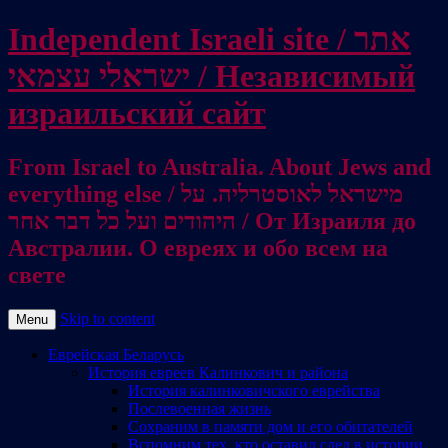
Independent Israeli site / אתר
ישראלי עצמאי / Независимый
израильский сайт
From Israel to Australia. About Jews and
everything else / מישראל לאוסטרליה. על
היהודים ועל כל דבר אחר / От Израиля до
Австралии. О евреях и обо всем на
свете
Skip to content
Menu
Еврейская Беларусь
История евреев Калинкович и района
История калинковичского еврейства
Послевоенная жизнь
Сохраним в памяти дом и его обитателей
Вспомним тех, кто оставил след в истории