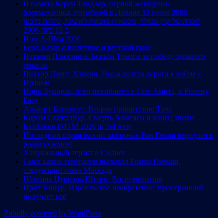
В память Керен Тандлер, первой женщины-
бортмеханика, погибшей в Ливане 12 июня 2006
לזכרה של קרן טנדלר, מכונאית מוטסת ראשונה, נהרגה בלבנון
ב-12 ביוני 2006
Йом А-Шоа 2026
Берл Лазар о политике и русской бане
Наталья Плюснина. Борьба Трампа за победу здравого
смысла
Виктор Дэвис Хэнсон. Наша долгая дорога к войне с
Ираном
Ицик Бунцель, отец погибшего в Газе Амита, к Ронену
Бару
Альберт Капенгут. Второе пришествие Таля
Карим Саджадпур. Смерть Хаменеи и конец эпохи
Exhibition IMTM 2026 in Tel Aviv
Последний израильский заложник Ран Гвили вернулся в
родную землю
Ханукальный теракт в Сиднее
Смех каких генералов вызывал Роман Гофман,
следующий глава Моссада
Шошана Цуриэль-Штерн: Воспоминания
Ирит Линур. Израильское изобретение: проигравший
получает всё
Proudly powered by WordPress