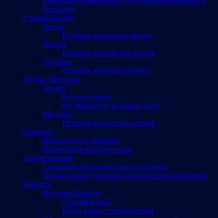
Еврейские памятники и достопримечательности
Германии
Страны Балтии
Литва
История литовских евреев
Латвия
История латвийских евреев
Эстония
История эстонских евреев
Грузия, Молдова
Грузия
Грузия и евреи
От древности до наших дней
Молдова
История молдавских евреев
Холокост
Помнить и не забывать
Праведники народов мира
Антисемитизм
Статьи об антисемитизме и погромах
Факты о преступлениях на почве антисемитизма
Израиль
История Израиля
7 октября 2023
Герои войн с террористами