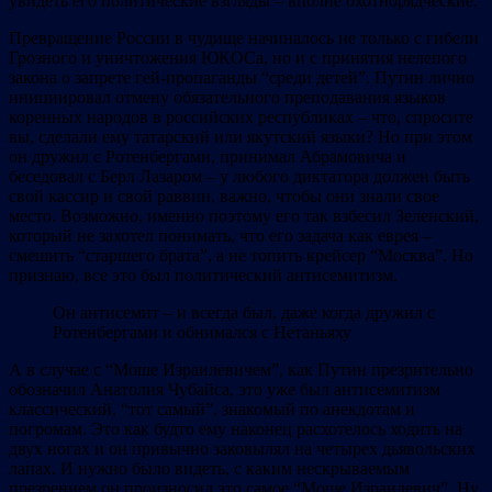
увидеть его политические взгляды – вполне охотнорядческие.
Превращение России в чудище начиналось не только с гибели
Грозного и уничтожения ЮКОСа, но и с принятия нелепого
закона о запрете гей-пропаганды “среди детей”. Путин лично
инициировал отмену обязательного преподавания языков
коренных народов в российских республиках – что, спросите
вы, сделали ему татарский или якутский языки? Но при этом
он дружил с Ротенбергами, принимал Абрамовича и
беседовал с Берл Лазаром – у любого диктатора должен быть
свой кассир и свой раввин, важно, чтобы они знали свое
место. Возможно, именно поэтому его так взбесил Зеленский,
который не захотел понимать, что его задача как еврея –
смешить “старшего брата”, а не топить крейсер “Москва”. Но
признаю, все это был политический антисемитизм.
Он антисемит – и всегда был, даже когда дружил с
Ротенбергами и обнимался с Нетаньяху
А в случае с “Моше Израилевичем”, как Путин презрительно
обозначил Анатолия Чубайса, это уже был антисемитизм
классический, “тот самый”, знакомый по анекдотам и
погромам. Это как будто ему наконец расхотелось ходить на
двух ногах и он привычно заковылял на четырех дьявольских
лапах. И нужно было видеть, с каким нескрываемым
презрением он произносил это самое “Моше Израилевич”. Ну,