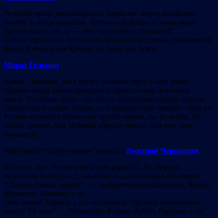
Режимы вроде российского на каком-то этапе неизбежно
уходят в антисемитизм. Путинская фраза «у меня много
друзей-евреев, но…» — это прямо явка с повинной.
Сейчас еврейство Зеленского буквально на глазах становится
больной темой для Кремля, не дает ему покоя.
Марат Гельман
Какой – никакой , но я тоже немного еврей и вот этой
частью своей идентификации я горжусь что Зеленский –
еврей. Особенно ценно что Он не планировал стать героем,
строил иную линию жизни, но в критический момент стал им.
Ps что касается путинских друзей-евреев, мы их знаем. Их
ждёт проект Alex Melamid «другие евреи». Для тех кто
понимает.
Про проект “другие евреи” написал
Дмитрий Чернышев
Кстати, про “позор еврейского народа”. На форуме
свободной культуры СловоНово была выставка Меламида
“Десять плохих евреев” — с портретами Кагановича, Ягоды,
Френкеля, Землячки и пр.
Это ответ Уорхолу с его выставкой “Десять знаменитых
евреев ХХ века” — Эйнштейн, Кафка, Фрейд, Гершвин и пр.