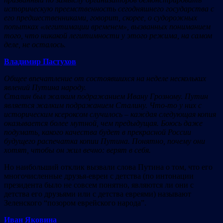
историческую преемственность сегодняшнего государства с
его предшественниками, говорит, скорее, о судорожных
попытках «легитимации временем», вызванных пониманием
того, что никакой легитимности у этого режима, на самом
деле, не осталось.
Владимир Пастухов
Общее впечатление от состоявшихся на неделе нескольких
явлений Путина народу.
Сталин был жалким подражанием Ивану Грозному. Путин
является жалким подражанием Сталину. Что-то у них с
историческим ксероксом случилось – каждая следующая копия
оказывается более мутной, чем предыдущая. Боюсь даже
подумать, какого качества будет в прекрасной России
будущего распечатка копии Путина. Понятно, почему они
хотят, чтобы он жил вечно: верят в себя.
Но наибольший отклик вызвали слова Путина о том, что его
многочисленные друзья-евреи с детства (по интонации
президента было не совсем понятно, являются ли они с
детства его друзьями или с детства евреями) называют
Зеленского “позором еврейского народа”.
Иван Яковина