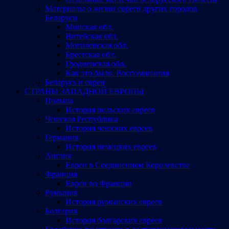
Материалы о жизни евреев других городов
Беларуси
Минская обл.
Витебская обл.
Могилевская обл.
Брестская обл.
Гродненская обл.
Как это было. Воспоминания
Беларусь и евреи
СТРАНЫ ЗАПАДНОЙ ЕВРОПЫ
Польша
История польских евреев
Чешская Республика
История чешских евреев
Германия
История немецких евреев
Англия
Евреи в Соединенном Королевстве
Франция
Евреи во Франции
Румыния
История румынских евреев
Болгария
История болгарских евреев