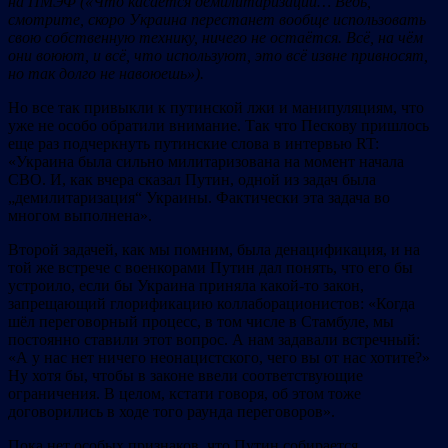
на ПМЭФ («Что касается демилитаризации… Ведь,
смотрите, скоро Украина перестанет вообще использовать
свою собственную технику, ничего не остаётся. Всё, на чём
они воюют, и всё, что используют, это всё извне привносят,
но так долго не навоюешь»).
Но все так привыкли к путинской лжи и манипуляциям, что
уже не особо обратили внимание. Так что Пескову пришлось
еще раз подчеркнуть путинские слова в интервью RT:
«Украина была сильно милитаризована на момент начала
СВО. И, как вчера сказал Путин, одной из задач была
„демилитаризация“ Украины. Фактически эта задача во
многом выполнена».
Второй задачей, как мы помним, была денацификация, и на
той же встрече с военкорами Путин дал понять, что его бы
устроило, если бы Украина приняла какой-то закон,
запрещающий глорификацию коллаборационистов: «Когда
шёл переговорный процесс, в том числе в Стамбуле, мы
постоянно ставили этот вопрос. А нам задавали встречный:
«А у нас нет ничего неонацистского, чего вы от нас хотите?»
Ну хотя бы, чтобы в законе ввели соответствующие
ограничения. В целом, кстати говоря, об этом тоже
договорились в ходе того раунда переговоров».
Пока нет особых признаков, что Путин собирается