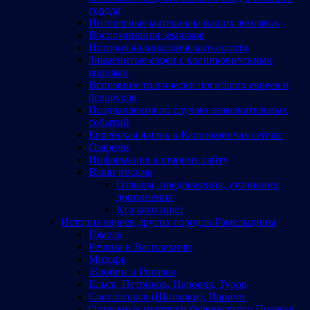
города
Интересные материалы наших земляков
Воспоминания земляков
История калинковичского спорта
Знаменитые евреи с калинковичскими
корнями
Вспомним трагически погибших евреев и
белорусов
Поздравления по случаю знаменательных
событий
Еврейская жизнь в Калинковичах сейчас
Озаричи
Информация к старому сайту
Ваши письма
Отзывы, предложения, уточнения,
дополнения
Кто кого ищет
История евреев других городов Гомельщины
Гомель
Речица и Василевичи
Мозырь
Жлобин и Рогачев
Ельск, Петриков, Наровля, Туров
Светлогорск (Шатилки), Паричи
Остальные местечки белорусского Полесья