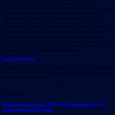
заканчивать войну. Но теоретически он создает себе
возможность сказать, что две цели СВО выполнены (особенно
если украинские власти примут хотя бы символическое
нормативное ограничение). Правда, третьей целью была
заявлена «защита людей Донбасса», и как может быть
«выполнена» с точки зрения Кремля эта задача, пока не ясно.
С точки зрения здравого смысла лучшей защитой людей в
Донбассе будет убраться оттуда куда подальше. О том, что
Россия своей «защитой» превратила Донбасс в ад, говорят
даже сторонники Стрелкова: на неделе вышел фильм об этом
блогера-«патриота» Максима Калашникова.
Сергей Медведев
Не удивлюсь, если, когда все это кончится, русские патриоты
найдут у Путина еврейские корни. И в русской картине мира
все встанет на свои места.
***
19 сентября
В грязном подъезде. Виталий Портников – об
антисемитизме Путина