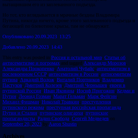
вытащившим его из заплеванного подъезда.
Но тот, кто вглядывается в мрачные бездны Владимира
Путина, никогда ничего, кроме этого заплеванного подъезда и
бегающей по блевотине крысы, там не обнаружит.
Опубликовано 20.09.2023 13:25
Добавлено 20.09.2023 14:43
This entry was posted in
Россия и остальной мир
,
Статьи об
антисемитизме и погромах
and tagged
Александр Морозов
,
Александра Прокопенко
,
Анатолий Чубайс
,
антисемитизм в
послевоенном СССР
,
антисемитизм в России
,
антисемитизм
путина
,
Аркадий Волож
,
Виталий Портников
,
Владимир
Пастухов
,
Дмитрий Колезев
,
Дмитрий Чернышев
,
евреи в
путинской России
,
Иван Яковина
,
Иосиф Пригожин
,
Кедми и
Путин
,
Леонид Гозман
,
Марат Гельман
,
Марк Фейгин
,
Михаил Фишман
,
Николай Травкин
,
преступления
путинского режима
,
преступная российская пропаганда
,
Путин и Сталин
,
путинские олигархи
,
путинские
пропагандисты
,
Радио Свобода
,
Сергей Медведев
on
September 20, 2023
by
Aaron Shustin
.
Archives