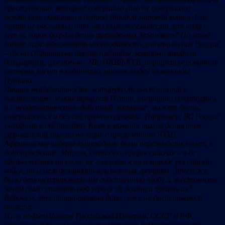
преступлений, которые совершали (или не совершали)
некоторые украинцы в период Второй мировой войны. Ему
никто не рассказал, что это было восемьдесят лет назад,
лет за сорок до рождения президента Зеленского? По этой
логике легко обосновать необходимость уничтожения России
– теми страшными преступлениями, которые творили
большевики, а особенно, ЧК-НКВД-КГБ, портрет основателя
которых висит в кабинетах многих людей из команды
Путина.
Личная неадекватность, которую от выступления к
выступлению демонстрирует Путин, органично сочетается
и с неадекватностью действий, которые, может быть,
совершаются и без его прямого приказа. Например, ВС России
умудрились обстрелять Киев в момент нахождения там
африканской миссии во главе с президентом ЮАР.
Африканские лидеры вынуждены были пережидать налет в
бомбоубежище. Миссия, очевидно, пророссийская – в ее
предложениях ни слова не говорится ни о выводе российских
войск, ни о международно-признанных границах. Зачем же
было демонстрировать им собственную злобу и жестокость,
зачем было ставить под угрозу их жизни и пугать их?
Впрочем, эта птица-тройка давно уже не дает никакого
ответа.
Ну, а подъем флагов Российской Империи, СССР и РФ,
призванный по замыслу организаторов демонстрировать