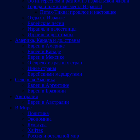
Об интересном и разном из израильской жизни
Города и памятные места Израиляl
Петах-Тиква: прошлое и настоящее
Отдых в Израиле
Еврейские песни
Израиль и палестинцы
Израиль и др. страны
Америка, Канада и др. страны
Евреи в Америке
Евреи в Канаде
Евреи в Мексике
О евреях из разных стран
Иные страны
Еврейскими маршрутами
Северная Америка
Евреи в Аргентине
Евреи в Бразилии
Австралия
Евреи в Австралии
В Мире
Политика
Экономика
Культура
Хайтек
Россия и остальной мир