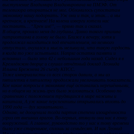
выступление Владимира Владимировича на ПМЭФ. От
телевизора оторваться не мог. Обломилось супостатам
экономику нашу подорвать. Уж они и так, и этак… а мы
крепчаем, и крепчаем! На колени изверги хотели нас
поставить… “Хрен им!”, — прямо так и сказал.
В общем, проняло меня до глубины. Давно такого прилива
патриотизма в голову не было. Ближе к вечеру, хотя и
продолжал находиться под впечатлением, но немного
отпустило, очухался и мысль мелькнула, что такую гордость
я когда то уже испытывал. Напряг остатки памяти и
вспомнил — было это 42 с небольшим года назад. Сидел я в
Кремлёвском дворце и слушал отчётный доклад Леонида
Ильича Брежнева 26 съезду КПСС.
Тоже империалисты со всех сторон давили, а мы из
пятилетки в пятилетку продолжали увеличивать показатели.
Кое какие вопросы в экономике ещё оставались нерешёнными,
но в общем на жизнь грех было жаловаться. Особенно по
сравнению с положением трудящихся в мире наживы и
капитала, А уж какие перспективы открывались вплоть до
1990 года — дух захватывало…
Однако, не дооценила тогда партия степени изощрённости
угроз от внешних врагов. Во-первых, втянули они нас в гонку
вооружений. А главное, руководство то у нас к тому времени
было уже старенькое, сплошь за семьдесят. И как Леонид
Ильич скоропостижно после продолжительного недомогания