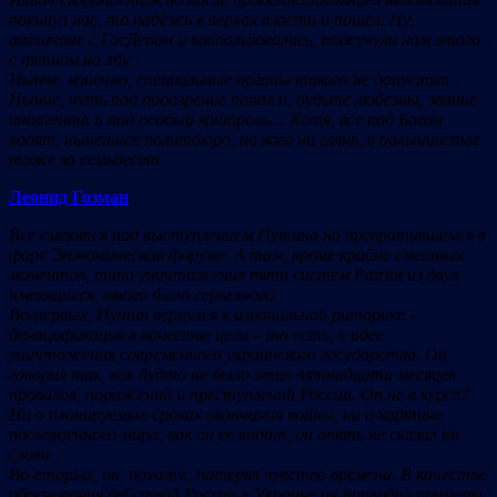
покинул нас, то падёжь в верхах власти и пошёл. Ну,
англичане с ГосДепом и воспользовались, подсунули нам этого,
с пятном на лбу.
Нынче, конечно, специальные органы такого не допустят.
Нынче, чуть под подозрение попал и, будьте любезны, звание
иноагента и под особый контроль… Хотя, все под Богом
ходят, нынешнее политбюро, на кого ни глянь, в большинстве
тоже за семьдесят.
Леонид Гозман
Все смеются над выступлением Путина на превратившемся в
фарс Экономическом форуме. А там, кроме крайне смешных
моментов, типа уничтожения пяти систем Patriot из двух
имеющихся, много было серьезного.
Во-первых, Путин вернулся к изначальной риторике –
денацификация в качестве цели – то есть, к идее
уничтожения современного украинского государства. Он
говорил так, как будто не было этих пятнадцати месяцев
провалов, поражений и преступлений России. Он не в курсе?
Ни о планируемых сроках окончания войны, ни о картине
послевоенного мира, как он ее видит, он опять не сказал ни
слова.
Во-вторых, он, похоже, потерял чувство времени. В качестве
обоснования действий России в Украине он приводил примеры