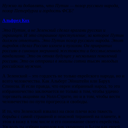
Нужно ли добавлять, что Путин — позор русского народа,
позор Петербурга и гордость ФСБ?
Альфред Кох
Это Путин, а не Зеленский сделал врагами русских и
украинцев. И это страшное преступление, за которое Путин
должен ответить. Это Путин позор русского народа. Этот
выродок сделал Россию изгоем и пугалом. Он привратил
россиян в синоним зверинной жестокости и бессмысленного
вандализма. Это он отнял будущее у нескольких поколений
россиян. Это он отправил в могилы сотни тысяч молодых
российских мужчин.
А Зеленский – это гордость не только еврейского народа, но и
всего человечества. Как Альберт Эйнштейн или Барух
Спиноза. И если правда, что евреи избранный народ, то это
избранничество заключается не только в том, чтобы удачно
торговать акциями на Уолл-Стрите, но и в том, чтобы вести
человечество по пути прогресса и свободы.
И то, что Зеленский взвалил на свои плечи всю тяжесть
борьбы с самой страшной и опасной тиранией на планете, в
этом я вижу в том числе и его понимание своего еврейства.
Уж коль ты избран народом как украинец и Б-гом как еврей,