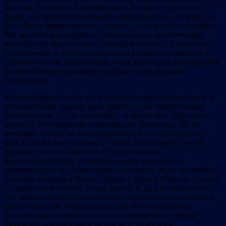
конечно, Владимир Владимирович! Все мы с детских лет
знаем, что быть Владимиром Владимировичем – почетно. А
быть Моше Израилевичем – стыдно. Ну и, конечно, смешно.
Вот мы всей аудиторией и посмеялись над человечишкой,
который еще недавно был – подумать только! – Анатолием
Борисовичем. А сейчас превратился в какого-то мерзкого и
смешного Моше Израилевича, тварь дрожащую, перешедшую
на нелегальное положение из страха перед русскими
богатырями.
Я очень надеюсь, что с этим выступлением Путина тема его
антисемитизма закрыта раз и навсегда и не требует новых
доказательств. Да, он антисемит – и всегда был, даже когда
дружил с Ротенбергами и обнимался с Нетаньяху. Да, он
ксенофоб, к тому же не подозревающий о толерантности –
ведь в том же выступлении о “Моше Израилевиче” он не
преминул лягнуть деятелей культуры, якобы
пропагандирующих “нетрадиционные ценности” и
развращающих его доверчивых подданных. И да, он людоед –
доказано войнами в Чечне, Грузии, Сирии и Украине, причем
с годами его аппетиты только растут. И да, как правило все
эти замечательные качества всегда гармонично сочетаются в
одной личности. Отказывавшие ему в антисемитизме
пытались рассмотреть в нем что-то человеческое, вроде
пацанской признательности тем же Ротенбергам,