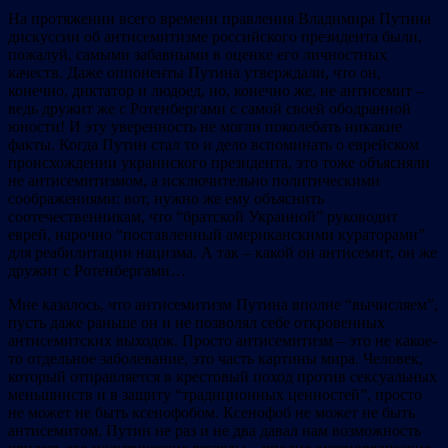
На протяжении всего времени правления Владимира Путина
дискуссии об антисемитизме российского президента были,
пожалуй, самыми забавными в оценке его личностных
качеств. Даже оппоненты Путина утверждали, что он,
конечно, диктатор и людоед, но, конечно же, не антисемит –
ведь дружит же с Ротенбергами с самой своей ободранной
юности! И эту уверенность не могли поколебать никакие
факты. Когда Путин стал то и дело вспоминать о еврейском
происхождении украинского президента, это тоже объясняли
не антисемитизмом, а исключительно политическими
соображениями: вот, нужно же ему объяснить
соотечественникам, что “братской Украиной” руководит
еврей, нарочно “поставленный американскими кураторами”
для реабилитации нацизма. А так – какой он антисемит, он же
дружит с Ротенбергами…
Мне казалось, что антисемитизм Путина вполне “вычисляем”,
пусть даже раньше он и не позволял себе откровенных
антисемитских выходок. Просто антисемитизм – это не какое-
то отдельное заболевание, это часть картины мира. Человек,
который отправляется в крестовый поход против сексуальных
меньшинств и в защиту “традиционных ценностей”, просто
не может не быть ксенофобом. Ксенофоб не может не быть
антисемитом. Путин не раз и не два давал нам возможность