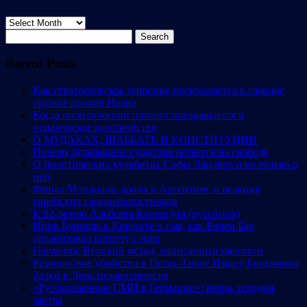
Archives
Search
for:
Recent Posts
Как стратегическое терпение превращается в главное
оружие против Ирана
Когда политический протест превращается в
психическое расстройство
О МУДАКАХ, ШАББАТЕ И КОНСТИТУЦИИ
Почему бульбашное существо остается на свободе
О политических кульбитах Софы Ландвер и не только о
ней
Финал Мондиаля, драма в Аргентине и реакция
еврейских самоненавистников
К 82-летию Альберта Капенгута (русс/итал)
Ицик Бунцель в Кнессете о том, как Ронен Бар
организовал встречу с ним
Германия: Великий исход, написанный шепотом
Резонансное убийство в Петах-Тикве Иману Биньямина
Залки в День независимости
«Русскоязычные СМИ в Германии»: вчера, сегодня,
завтра