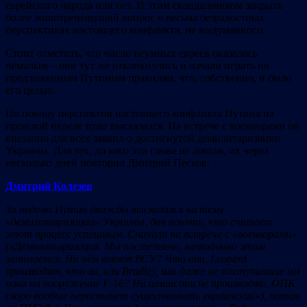
еврейского народа или нет. И этим скандальчиком закрыть
более животрепещущий вопрос о весьма безрадостных
перспективах настоящего конфликта, не выдуманного.
Стоит отметить, что число неумных евреев оказалось
немалым – они тут же откликнулись и начали играть по
предложенным Путиным правилам, что, собственно, и было
его целью.
По поводу перспектив настоящего конфликта Путина на
прошлой неделе тоже высказался. На встрече с военкорами он
внезапно для всех заявил о достигнутой демилитаризации
Украины. Для тех, до кого эти слова не дошли, их через
несколько дней повторил Дмитрий Песков.
Дмитрий Колезев
За неделю Путин дважды высказался на тему
«демилитаризации» Украины, дав понять, что считает
этот процесс успешным. Сначала на встрече с «военкорами»
(«Демилитаризация. Мы постепенно, методично этим
занимаемся. На чём воюет ВСУ? Что они, Leopard
производят, что ли, или Bradley, или даже не поступившие им
пока на вооружение F-16? Ни шиша они не производят. ОПК
скоро вообще перестанет существовать украинский»), потом