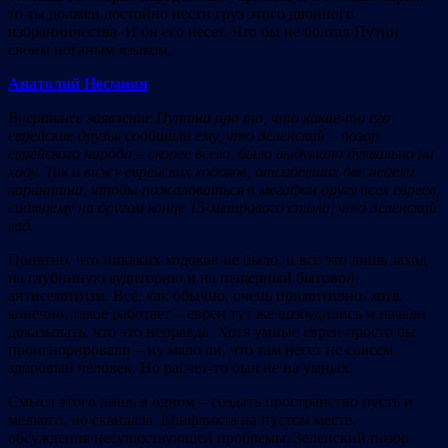
то ты должен достойно нести груз этого двойного
избранничества. И он его несет. Что бы не болтал Путин
своим поганым языком.
Анатолий Несмиян
Вчерашнее заявление Путина про то, что какие-то его
еврейские друзья сообщили ему, что Зеленский – позор
еврейского народа – скорее всего, было выдумано буквально на
ходу. Так и вижу еврейских ходоков, отсидевших две недели
карантина, чтобы пожаловаться в мегафон другу всех евреев,
сидящему на другом конце 15-метрового стола, что Зеленский
гад.
Понятно, что никаких ходоков не было, и всё это лишь заход
на глубинную аудиторию и на пещерный бытовой
антисемитизм. Всё, как обычно, очень примитивно, хотя,
конечно, такое работает – евреи тут же возбудились и начали
доказывать, что это неправда. Хотя умные евреи просто бы
проигнорировали – ну мало ли, что там несет не совсем
здоровый человек. Но расчет-то был не на умных.
Смысл этого лишь в одном – создать пространство пусть и
мелкого, но скандала. Конфликта на пустом месте,
обсуждения несуществующей проблемы: Зеленский позор