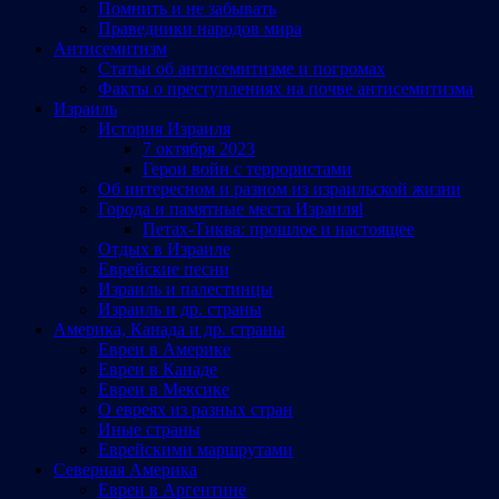
Помнить и не забывать
Праведники народов мира
Антисемитизм
Статьи об антисемитизме и погромах
Факты о преступлениях на почве антисемитизма
Израиль
История Израиля
7 октября 2023
Герои войн с террористами
Об интересном и разном из израильской жизни
Города и памятные места Израиляl
Петах-Тиква: прошлое и настоящее
Отдых в Израиле
Еврейские песни
Израиль и палестинцы
Израиль и др. страны
Америка, Канада и др. страны
Евреи в Америке
Евреи в Канаде
Евреи в Мексике
О евреях из разных стран
Иные страны
Еврейскими маршрутами
Северная Америка
Евреи в Аргентине