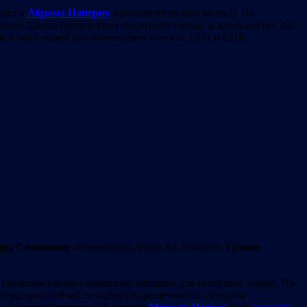
 раз и
Абрама Паперну
припомнят во всю мощь!). Но
членов Союза белорусских писателей только за июль-август 2021
ывая покинувших нас членов двух союзов, СБП и СПБ:
иру
Сивчикову
исполнилось всего 63, поэтессе
Галине
 служившие какими-никакими опорами для пишущих людей. Из-
раторов сейчас находятся за решёткой со статусом