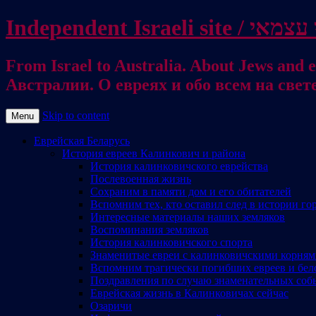
From Israel to Australia. About Jews and everything else / . על היהודים ועל כל דבר אחר
Австралии. О евреях и обо всем на свет
Skip to content
Menu
Еврейская Беларусь
История евреев Калинкович и района
История калинковичского еврейства
Послевоенная жизнь
Сохраним в памяти дом и его обитателей
Вспомним тех, кто оставил след в истории го
Интересные материалы наших земляков
Воспоминания земляков
История калинковичского спорта
Знаменитые евреи с калинковичскими корня
Вспомним трагически погибших евреев и бел
Поздравления по случаю знаменательных соб
Еврейская жизнь в Калинковичах сейчас
Озаричи