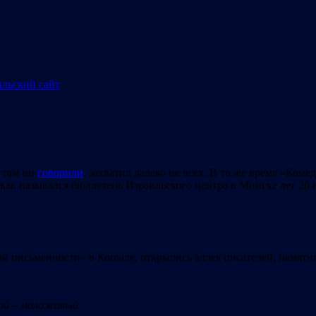
ы там ни
говорили
, захватил далеко не всех. В то же время «Коме
 как назывался бюллетень Израильского центра в Минске лет 20 
ой письменности» в Копыле, открылись аллея писателей, памят
гой
–
моложавый