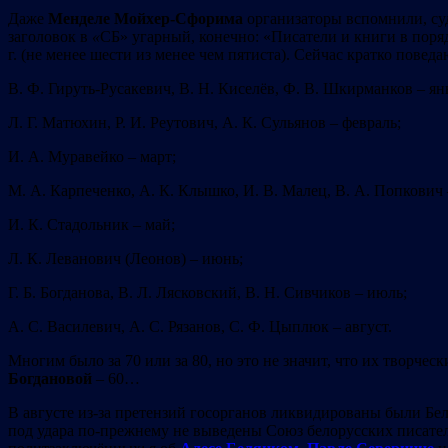
Даже
Менделе
Мойхер-Сфорима
организаторы вспомнили, су
заголовок в
«
СБ» угарный, конечно: «Писатели и книги в поряд
г. (не менее шести из менее чем пятиста). Сейчас кратко пове
В. Ф. Гируть-Русакевич, В. Н. Киселёв, Ф. В. Шкирманков – ян
Л. Г. Матюхин, Р. И. Реутович, А. К. Сульянов – февраль;
И. А. Муравейко – март;
М. А. Карпеченко, А. К. Клышко, И. В. Малец, В. А. Попкович 
И. К. Стадольник – май;
Л. К. Леванович (Леонов) – июнь;
Г. Б. Богданова, В. Л. Лясковский, В. Н. Сивчиков – июль;
А. С. Василевич, А. С. Рязанов, С. Ф. Цыплюк – август.
Многим было за 70 или за 80, но это не значит, что их творчес
Богдановой
– 60…
В августе из-за претензий госорганов ликвидированы были Б
под удара по-прежнему не выведены Союз белорусских писател