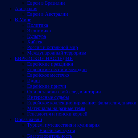
Евреи в Бразилии
Австралия
Евреи в Австралии
В Мире
Политика
Экономика
Культура
Хайтек
Россия и остальной мир
Международный терроризм
ЕВРЕЙСКОЕ НАСЛЕДИЕ
Еврейские праздники
Еврейские песни и мелодии
Еврейское местечко
Идиш
Еврейские притчи
Они оставили свой след в истории
Интересные судьбы
Еврейское коллекционирование: филателия, значки 
Материалы на разные темы
Генеалогия и поиски корней
Образ жизни
Туризм, путешествия и кулинария
Еврейская кухня
Благотворительность