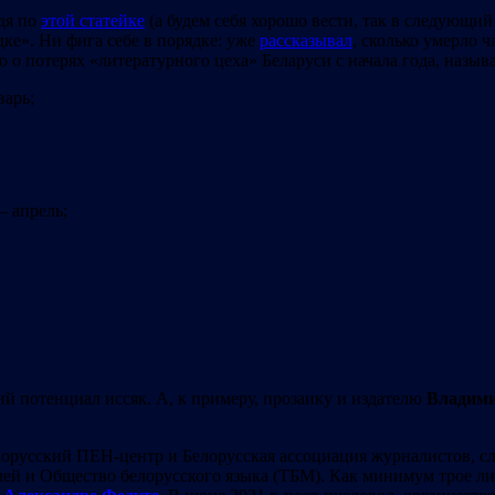
дя по
этой статейке
(а будем себя хорошо вести, так в следующий
ке». Ни фига себе в порядке: уже
рассказывал
, сколько умерло 
даю о потерях «литературного цеха» Беларуси с начала года, наз
варь;
– апрель;
кий потенциал иссяк. А, к примеру, прозаику и издателю
Владим
елорусский ПЕН-центр и Белорусская ассоциация журналистов,
ей и Общество белорусского языка (ТБМ). Как минимум трое лите