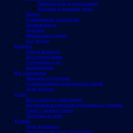
Проекты и их осуществление
Рассказы о реальных делах
Бизнес
Современные технологии
Недвижимость
Здоровье
Житейские истории
И о другом
Беларусь
Города Беларуси
Из глубины веков
О политике и др.
Калинковичи
Все о шахматах
Шахматы и политика
Судьбы великих и интересных людей
Игра для всех
Спорт
Все о спорте и спортсменах
Выдающиеся еврейские спортсмены и тренеры
Спорт с разных сторон
Политика и спорт
Музыка
Путь музыканта
Рассказы о молодых музыкантах