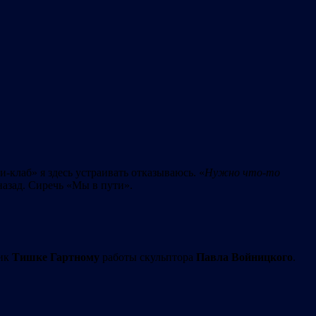
ди-клаб» я здесь устраивать отказываюсь. «
Нужно
что-то
назад. Сиречь «Мы в пути».
ник
Тишке
Гартному
работы скульптора
Павла
Войницкого
.