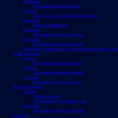
Германия
История немецких евреев
Англия
Евреи в Соединенном Королевстве
Франция
Евреи во Франции
Румыния
История румынских евреев
Болгария
История болгарских евреев
Еврейские памятники и достопримечательности Ге
Страны Балтии
Литва
История литовских евреев
Латвия
История латвийских евреев
Эстония
История эстонских евреев
Грузия, Молдова
Грузия
Грузия и евреи
От древности до наших дней
Молдова
История молдавских евреев
Холокост