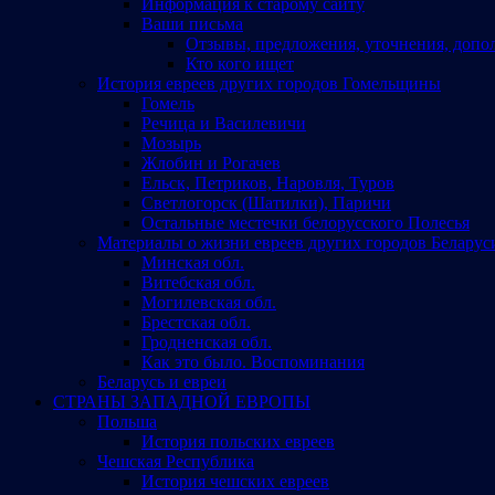
Информация к старому сайту
Ваши письма
Отзывы, предложения, уточнения, допо
Кто кого ищет
История евреев других городов Гомельщины
Гомель
Речица и Василевичи
Мозырь
Жлобин и Рогачев
Ельск, Петриков, Наровля, Туров
Светлогорск (Шатилки), Паричи
Остальные местечки белорусского Полесья
Материалы о жизни евреев других городов Беларус
Минская обл.
Витебская обл.
Могилевская обл.
Брестская обл.
Гродненская обл.
Как это было. Воспоминания
Беларусь и евреи
СТРАНЫ ЗАПАДНОЙ ЕВРОПЫ
Польша
История польских евреев
Чешская Республика
История чешских евреев