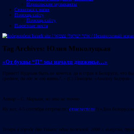
Израильские музыканты
Cвязаться с нами
Помощь сайту
Помощь сайту
Памятные места
Tag Archives:
Юлия Миколуцкая
«От буквы “П” мы начали движенье…»
Привет! Нудным быть не хочется, да и страх в Беларуси, что б
среднее,
да
где
ж
его
взять?..
» (С) Поищем. «Анахну бадэрэх»,
Автор
–
С.
Маршак,
н
о
это
не
точно
Ну вот, 4-5 сентября отгремели (
отшелестели
?) «Дни белорусск
Теперь
в
городе
два
Тишки
:
один
пожилой, 2000 г. выпуска,
дру