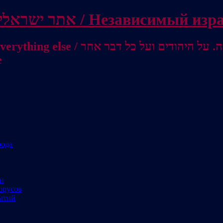
Independent Israeli site / אתר ישראלי עצמאי 
מישראל לאוסטרליה / От Израиля до
е
рода
ми
орусов
ытий