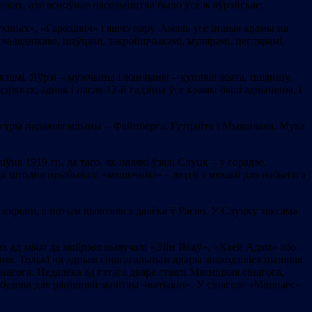
лках, але асноўнае насельніцтва было ўсё ж яўрэйскае.
ухіных», «Гарохавіч» і яшчэ пару. Амаль усе іншыя крамы на
х чаляднікамі, шаўцамі, закройшчыкамі, мулярамі, цеслярамі,
дуктамі. Яўрэі – мужчыны і жанчыны – куплялі жыта, пшаніцу,
цэрквах, аднак і пасля 12-й гадзіны ўсе крамы былі адчынены, і
ыло тры паравыя млыны – Файнберга, Гутцайта і Мышалава. Мука
я 1919 гг., да таго, як палякі ўзялі Слуцк – у горадзе,
луцк штодня прыбывалі «мяшочнікі» – людзі з мяхамі для набытага
 скрыні, а потым вывозіліся далёка ў Расію. У Слуцку таксама
ах ад
мінхі
да
майрэва
вывучалі «Эйн Якаў», «Хаей Адам» або
чання. Толькі на адным сінагагальным двары знаходзіліся пышная
нагога. Недалёка ад гэтага двара стаялі Мясніцкая сінагога,
ыбудова для ранішняй малітвы «ватыкін». У сінагозе «Мішнаёс»