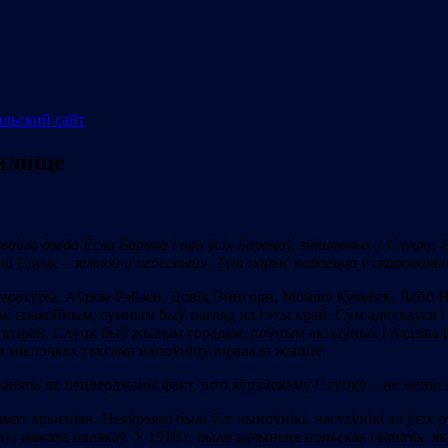
чилище
вайго дзеда Ёсла Барона і пра ўсіх Баронаў, знішчаных у Слуцку, Н
ий Слуцк – земной и небесный». Тут нарыс падаецца ў скарочаны
 літаратуры. Аўром Рэйзен, Довід Эйнгорн, Мойшэ Кульбак, Лейб
ым, спакойным, сумным быў пагляд на гэты край. Сум адчуваўся і 
 і шэрай. Слуцк быў жывым горадам, поўным актыўных і надзіва 
ім мястэчках таксама напоўніцу віравала жыццё.
ыняць як пацверджаны факт, што яўрэйскаму Слуцку – не менш з
мат хрысціян. Неяўрэямі былі ўсе чыноўнікі, настаўнікі ва ўсіх р
 і нямала палякаў. У 1918 г. была адчынена польская гімназія, 