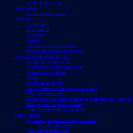
Евреи в Бразилии
Австралия
Евреи в Австралии
В Мире
Политика
Экономика
Культура
Хайтек
Россия и остальной мир
Международный терроризм
ЕВРЕЙСКОЕ НАСЛЕДИЕ
Еврейские праздники
Еврейские песни и мелодии
Еврейское местечко
Идиш
Еврейские притчи
Они оставили свой след в истории
Интересные судьбы
Еврейское коллекционирование: филателия, значки 
Материалы на разные темы
Генеалогия и поиски корней
Образ жизни
Туризм, путешествия и кулинария
Еврейская кухня
Благотворительность