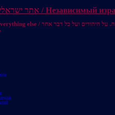
Independent Israeli site / אתר ישראלי עצמאי 
מישראל לאוסטרליה / От Израиля до
е
рода
ми
орусов
ытий