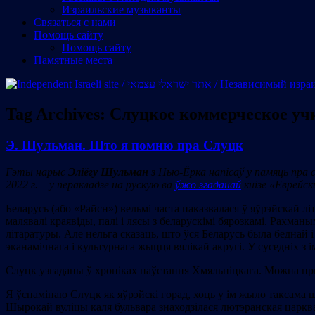
Израильские музыканты
Cвязаться с нами
Помощь сайту
Помощь сайту
Памятные места
Tag Archives:
Слуцкое коммерческое у
Э. Шульман. Што я помню пра Слуцк
Гэты нарыс
Эліёгу Шульман
з Нью-Ёрка напісаў у памяць пра с
2022 г. – у перакладзе на рускую ва
ўжо згаданай
кнізе «Еврейск
Беларусь (або «Райсн») вельмі часта паказвалася ў яўрэйскай
малявалі краявіды, палі і лясы з беларускімі бярозкамі. Рахман
літаратуры. Але нельга сказаць, што ўся Беларусь была беднай
эканамічнага і культурнага жыцця вялікай акругі. У суседніх з 
Слуцк узгаданы ў хроніках паўстання Хмяльніцкага. Можна пр
Я ўспамінаю Слуцк як яўрэйскі горад, хоць у ім жыло таксама ш
Шырокай вуліцы каля бульвара знаходзілася лютэранская царква)