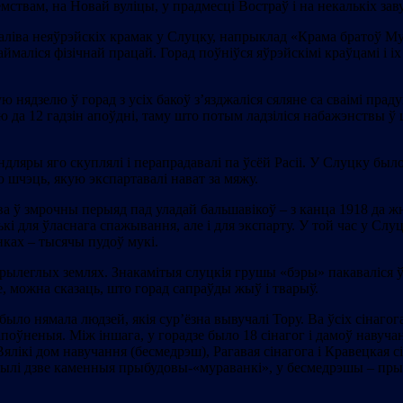
ствам, на Новай вуліцы, у прадмесці Востраў і на некалькіх заву
 каліва неяўрэйскіх крамак у Слуцку, напрыклад «Крама братоў М
аймаліся фізічнай працай. Горад поўніўся яўрэйскімі краўцамі і і
 нядзелю ў горад з усіх бакоў з’язджаліся сяляне са сваімі пра
елю да 12 гадзін апоўдні, таму што потым ладзіліся набажэнствы ў 
ндляры яго скуплялі і перапрадавалі па ўсёй Расіі. У Слуцку б
ую шчэць, якую экспартавалі нават за мяжу.
ў змрочны перыяд пад уладай бальшавікоў – з канца 1918 да жніўн
лькі для ўласнага спажывання, але і для экспарту. У той час у С
нках – тысячы пудоў мукі.
 прылеглых землях. Знакамітыя слуцкія грушы «бэры» пакаваліся ў
 можна сказаць, што горад сапраўды жыў і тварыў.
было нямала людзей, якія сур’ёзна вывучалі Тору. Ва ўсіх сінагог
ерапоўненыя. Між іншага, у горадзе было 18 сінагог і дамоў наву
ялікі дом навучання (бесмедрэш), Рагавая сінагога і Кравецкая сі
зе былі дзве каменныя прыбудовы-«мураванкі», у бесмедрэшы – пр