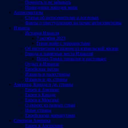
Помнить и не забывать
Праведники народов мира
Антисемитизм
Статьи об антисемитизме и погромах
Факты о преступлениях на почве антисемитизма
Израиль
История Израиля
7 октября 2023
Герои войн с террористами
Об интересном и разном из израильской жизни
Города и памятные места Израиляl
Петах-Тиква: прошлое и настоящее
Отдых в Израиле
Еврейские песни
Израиль и палестинцы
Израиль и др. страны
Америка, Канада и др. страны
Евреи в Америке
Евреи в Канаде
Евреи в Мексике
О евреях из разных стран
Иные страны
Еврейскими маршрутами
Северная Америка
Евреи в Аргентине