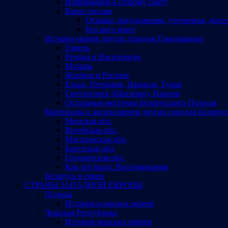
Информация к старому сайту
Ваши письма
Отзывы, предложения, уточнения, допо
Кто кого ищет
История евреев других городов Гомельщины
Гомель
Речица и Василевичи
Мозырь
Жлобин и Рогачев
Ельск, Петриков, Наровля, Туров
Светлогорск (Шатилки), Паричи
Остальные местечки белорусского Полесья
Материалы о жизни евреев других городов Беларус
Минская обл.
Витебская обл.
Могилевская обл.
Брестская обл.
Гродненская обл.
Как это было. Воспоминания
Беларусь и евреи
СТРАНЫ ЗАПАДНОЙ ЕВРОПЫ
Польша
История польских евреев
Чешская Республика
История чешских евреев