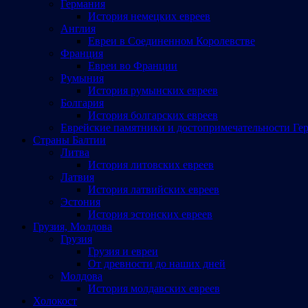
Германия
История немецких евреев
Англия
Евреи в Соединенном Королевстве
Франция
Евреи во Франции
Румыния
История румынских евреев
Болгария
История болгарских евреев
Еврейские памятники и достопримечательности Ге
Страны Балтии
Литва
История литовских евреев
Латвия
История латвийских евреев
Эстония
История эстонских евреев
Грузия, Молдова
Грузия
Грузия и евреи
От древности до наших дней
Молдова
История молдавских евреев
Холокост