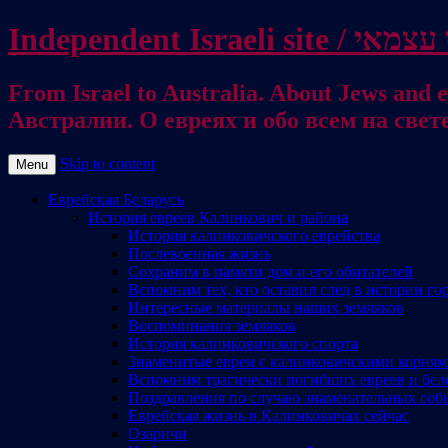
From Israel to Australia. About Jews and everything else / . על היהודים ועל כל דבר אחר
Австралии. О евреях и обо всем на свет
Skip to content
Menu
Еврейская Беларусь
История евреев Калинкович и района
История калинковичского еврейства
Послевоенная жизнь
Сохраним в памяти дом и его обитателей
Вспомним тех, кто оставил след в истории го
Интересные материалы наших земляков
Воспоминания земляков
История калинковичского спорта
Знаменитые евреи с калинковичскими корня
Вспомним трагически погибших евреев и бел
Поздравления по случаю знаменательных соб
Еврейская жизнь в Калинковичах сейчас
Озаричи