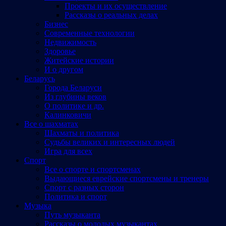
Проекты и их осуществление
Рассказы о реальных делах
Бизнес
Современные технологии
Недвижимость
Здоровье
Житейские истории
И о другом
Беларусь
Города Беларуси
Из глубины веков
О политике и др.
Калинковичи
Все о шахматах
Шахматы и политика
Судьбы великих и интересных людей
Игра для всех
Спорт
Все о спорте и спортсменах
Выдающиеся еврейские спортсмены и тренеры
Спорт с разных сторон
Политика и спорт
Музыка
Путь музыканта
Рассказы о молодых музыкантах