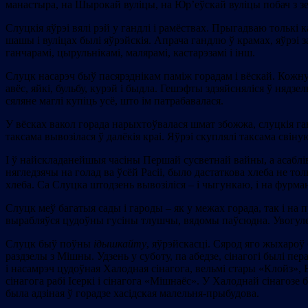
манастыра, на Шырокай вуліцы, на Юр’еўскай вуліцы побач з зем
Слуцкія яўрэі вялі рэй у гандлі і рамёствах. Прыгадваю толькі
шашы і вуліцах былі яўрэйскія. Апрача гандлю ў крамах, яўрэі з
ганчарамі, цырульнікамі, малярамі, кастарэзамі і інш.
Слуцк насарэч быў пасярэднікам паміж горадам і вёскай. Кожную
авёс, яйкі, бульбу, курэй і быдла. Гешэфты здзяйсняліся ў нядз
сяляне маглі купіць усё, што ім патрабавалася.
У вёсках вакол горада нарыхтоўвалася шмат збожжа, слуцкія га
таксама вывозілася ў далёкія краі. Яўрэі скуплялі таксама свін
І ў найскладанейшыя часіны Першай сусветнай вайны, а асабліва 
нягледзячы на голад ва ўсёй Расіі, было дастаткова хлеба не то
хлеба. Са Слуцка штодзень вывозіліся – і чыгункаю, і на фурма
Слуцк меў багатыя сады і гароды – як у межах горада, так і на
вырабляўся цудоўны гусіны тлушчы, вядомы паўсюдна. Увогуле,
Слуцк быў поўны
ідышкайту
, яўрэйскасці. Сярод яго жыхароў 
раздзелы з Мішны. Удзень у суботу, па абедзе, сінагогі былі п
і насамрэч цудоўная Халодная сінагога, вельмі стары «Клойз», В
сінагога рабі Ісеркі і сінагога «Мішнаёс». У Халоднай сінаго
была адзіная ў горадзе хасідская малельня-прыбудова.