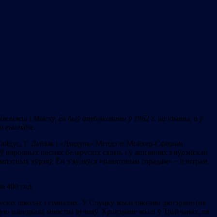
ясвіжы і Мінску, ён быў апублікаваны ў 1962 г. на ідышы, а ў
м выглядзе.
 Найдус, Г. Лейвік і «Дзядуля» Мендэле Мойхер-Сфорым
ў народных песнях беларускіх сялян, і ў апісаннях з яўрэйскай
імпэтных яўрэяў. Ён з’яўляўся «павятовым горадам» – цэнтрам
а 400 год.
ускіх школах і гімназіях. У Слуцку жылі таксама лютэране (на
якую наведвала мноства вучняў. Хрысціяне жылі ў Трайчанах, ля