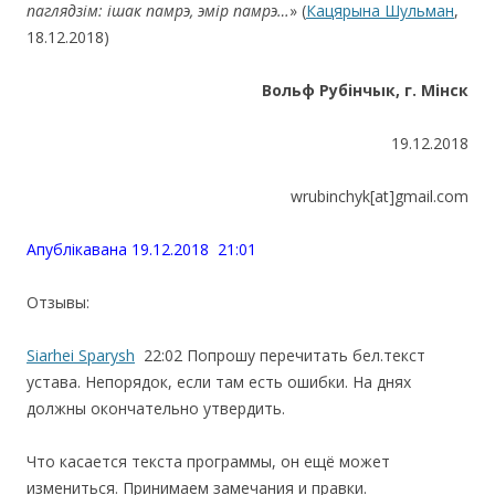
паглядзім: ішак памрэ, эмір памрэ…
» (
Кацярына Шульман
,
18.12.2018)
Вольф Рубінчык, г. Мінск
19.12.2018
wrubinchyk[at]gmail.com
Апублiкавана 19.12.2018 21:01
Отзывы:
Siarhei Sparysh
22:02
Попрошу перечитать бел.текст
устава. Непорядок, если там есть ошибки. На днях
должны окончательно утвердить.
Что касается текста программы, он ещё может
измениться. Принимаем замечания и правки.