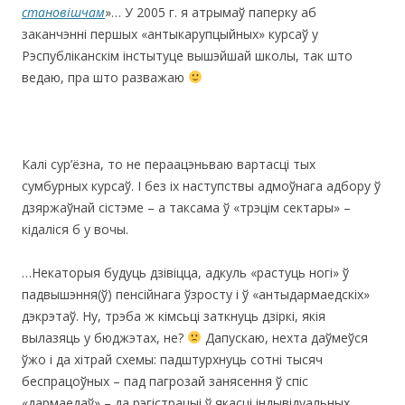
становішчам
»… У 2005 г. я атрымаў паперку аб
заканчэнні першых «антыкарупцыйных» курсаў у
Рэспубліканскім інстытуце вышэйшай школы, так што
ведаю, пра што разважаю
Калі сур’ёзна, то не пераацэньваю вартасці тых
сумбурных курсаў. І без іх наступствы адмоўнага адбору ў
дзяржаўнай сістэме – а таксама ў «трэцім сектары» –
кідаліся б у вочы.
…Некаторыя будуць дзівіцца, адкуль «растуць ногі» ў
падвышэння(ў) пенсійнага ўзросту і ў «антыдармаедскіх»
дэкрэтаў. Ну, трэба ж кімсьці заткнуць дзіркі, якія
вылазяць у бюджэтах, не?
Дапускаю, нехта даўмеўся
ўжо і да хітрай схемы: падштурхнуць сотні тысяч
беспрацоўных – пад пагрозай занясення ў спіс
«дармаедаў» – да рэгістрацыі ў якасці індывідуальных