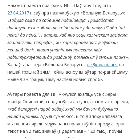
Наконт праекта праграмы НГ… Паўтару тое, што
23.04.2017
пісаў пра пазнякоўскую «Вольную Беларусь»:
«
задума сама па сабе мне падабаецца. Грамадства
дагэтуль жыве збольшага
“
ад авансу да палучкі
”
або
“
ад
пенсіі да пенсіі
”
, і важна, каб яно хоць калі-некалі зазірала
за далягляд. Cапраўды, жыхары краіны заслугоўваюць
лепшай долі; нават утапічныя праекты, якія
падштурхоўваюць да роздумаў, памысныя ў гэтым плане
».
За паўтара года «Вольная Беларусь»
не ўкаранілася
на
нашай грэшнай зямлі, ейны асноўны аўтар па-ранейшаму
жыве ў эміграцыі, таму наспелі новыя спробы.
Аўтары праекта для НГ імкнуліся ахапіць усе сферы
жыцця Сінявокай, спалучыўшы лозунгі, аксіёмы і тэарэмы,
«
каб беларускі народ ведаў, якой мы бачым будучыню
нашай краіны
». Адылі сумняюся, што ў эпоху кліпавага
мыслення сярэднеадукаваны прадстаўнік народу агорае
тэкст на 92 тыс. знакаў (з дадаткамі – 120 тыс.), поўны