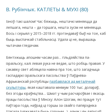
В. Рубінчык. КАТЛЕТЫ & МУХІ (80)
Ізноў-такі шалом! Час бяжыць, нештачкі мяняецца да
лепшага, нешта – да горшага, нешта зусім не мяняецца.
Вось і серыял у 2015–2018 гг. прэтэндаваў быў на тое, каб
быць выспачкай стабільнасці. Удала ці не, вырашаць
чытачам-гледачам.
Бянтэжыць апошнім часам раз… гільдзяйства па-
ізраільску, калі левая рука не ведае, што робіць правая. У
сакавіку свет абляцела навіна пра тое, што загадчыца
гаспадаркі ізраільскага пасольства ў Паўднёва-
Афрыканскай рэспубліцы
пазбавілася ад металічнай
скульптуры
, якая каштавала мінімум 100 тыс. долараў,
без згоды кіраўніцтва… Шмат у чым расчароўвае і якасць
працы пасольства ў Мінску: Алон Шогам, які працуе тут
паўтара года, наўрад ці горшы за свайго папярэдніка
Шагала (цяжкавата быць горшым…), аднак і ён дапусціў