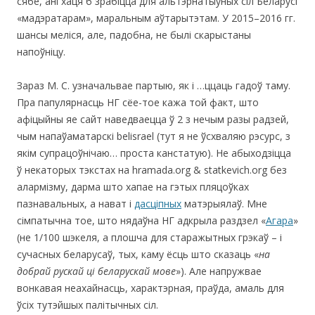
сябе, ані хаця б зрабіцца для альтэрнатыўных сіл Беларусі
«мадэратарам», маральным аўтарытэтам. У 2015–2016 гг.
шансы меліся, але, падобна, не былі скарыстаны
напоўніцу.
Зараз М. С. узначальвае партыю, як і …ццаць гадоў таму.
Пра папулярнасць НГ сёе-тое кажа той факт, што
афіцыйны яе сайт наведваецца ў 2 з нечым разы радзей,
чым напаўаматарскі belisrael (тут я не ўсхваляю рэсурс, з
якім супрацоўнічаю… проста канстатую). Не абыходзіцца
ў некаторых тэкстах на hramada.org & statkevich.org без
алармізму, дарма што хапае на гэтых пляцоўках
пазнавальных, а нават і
дасціпных
матэрыялаў. Мне
сімпатычна тое, што нядаўна НГ адкрыла раздзел «
Агара
»
(не 1/100 шэкеля, а плошча для старажытных грэкаў – і
сучасных беларусаў, тых, каму ёсць што сказаць «
на
добрай рускай ці беларускай мове
»). Але напружвае
вонкавая неахайнасць, характэрная, праўда, амаль для
ўсіх тутэйшых палітычных сіл.