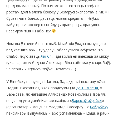
прадпрымальнікаў. Потым можна паказаць графік з
ростам долі малога бізнэсу ў Беларусі экспертам з МВФ і
Сусветнага банка, дастаць новыя крэдыты… Няўжо
забугорныя эксперты пойдуць правяраць, працуюць
насамрэч тыя ІП або не?
Нямала ў свеце й пазітываў. Кітайскія ўлады выпусцілі з-
пад хатняга арышту ўдаву нобелеўскага лаўрэата Лю
Сяабо, якую зваць
Лю Ся
, і дазволілі ёй выехаць за мяжу
(у час арышту бедная Люся зарабіла сабе масу хваробаў).
Яе вершы – «
сумесь шоўка і жалеза
» (С).
У Віцебску па вуліцы Шагала, 5а, адкрылі выставу «Осіп
Цадкін. Вяртанне», якая прадоўжыцца
да 18 ліпеня
, у
Барысаве, як нагадвае Аляксандр Розенблюм з Ізраіля,
пяць год ужо дзейнічае экспазіцыя «
Барысаў яўрэйскі
»
(арганізатар – мецэнат Уладзімір Слесараў). У
Бабруйску
пенсіянеры вывучаюць – або ўспамінаюць – ідыш, а рабін