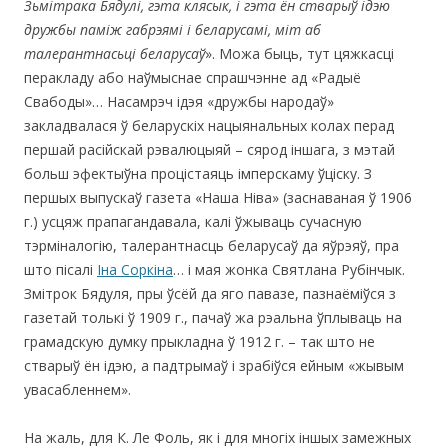
Зьмітрака Бядулі, гэта клясык, і гэта ён стварыў ідэю
дружбы паміж габрэямі і беларусамі, міт аб
талерантнасьці беларусаў
». Можа быць, тут цяжкасці
перакладу або наўмыснае спрашчэнне ад «Радыё
Свабоды»… Насамрэч ідэя «дружбы народаў»
закладвалася ў беларускіх нацыянальных колах перад
першай расійскай рэвалюцыяй – сярод іншага, з мэтай
больш эфектыўна процістаяць імперскаму ўціску. З
першых выпускаў газета «Наша Ніва» (заснаваная ў 1906
г.) усцяж прапагандавала, калі ўжываць сучасную
тэрміналогію, талерантнасць беларусаў да яўрэяў, пра
што пісалі
Іна Соркіна
… і мая жонка Святлана Рубінчык.
Змітрок Бядуля, пры ўсёй да яго павазе, пазнаёміўся з
газетай толькі ў 1909 г., пачаў жа рэальна ўплываць на
грамадскую думку прыкладна ў 1912 г. – так што не
стварыў ён ідэю, а падтрымаў і зрабіўся ейным «жывым
увасабленнем».
На жаль, для К. Ле Фоль, як і для многіх іншых замежных