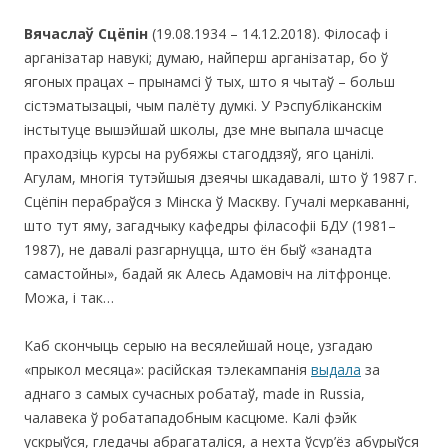
Вячаслаў Сцёпін
(19.08.1934 – 14.12.2018). Філосаф і
арганізатар навукі; думаю, найперш арганізатар, бо ў
ягоных працах – прынамсі ў тых, што я чытаў – больш
сістэматызацыі, чым палёту думкі. У Рэспубліканскім
інстытуце вышэйшай школы, дзе мне выпала шчасце
праходзіць курсы на рубяжы стагоддзяў, яго цанілі.
Агулам, многія тутэйшыя дзеячы шкадавалі, што ў 1987 г.
Сцёпін перабраўся з Мінска ў Маскву. Гучалі меркаванні,
што тут яму, загадчыку кафедры філасофіі БДУ (1981–
1987), не давалі разгарнуцца, што ён быў «занадта
самастойны», бадай як Алесь Адамовіч на літфронце.
Можа, і так…
Каб скончыць серыю на весялейшай ноце, узгадаю
«прыкол месяца»: расійская тэлекампанія
выдала
за
аднаго з самых сучасных робатаў, made in Russia,
чалавека ў робатападобным касцюме. Калі фэйк
ускрыўся, гледачы абрагаталіся, а нехта ўсур’ёз абурыўся