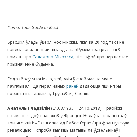
Фота:
Tour Guide in Brest
Брэсцкія ўлады ўцерлі нос мінскім, якія за 20 год так і не
павесілі аналагічнай шыльды на «Рускім тэатры» – ні ў
памяць пра
Саламона Міхоэлса
, ні з інфой пра першаснае
прызначэнне будынка.
Год забраў многіх людзей, якія ў свой час на мяне
паўплывалі. Да пералічаных
раней
дадаюцца яшчэ тры
прозвішчы: Гладзілін, Грушэўскі, Сцёпін.
Анатоль Гладзілін
(21.03.1935 – 24.10.2018) – расійскі
пісьменнік, доўгі час жыў у Францыі. Нядаўна перачытваў
тры яго кнігі: «Евангелле ад Рабесп’ера» (пра французскую
рэвалюцыю – спроба выявіць матывы яе ўдзельнікаў і