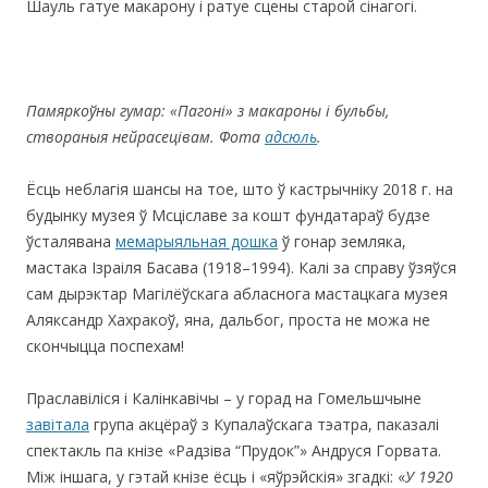
Шауль гатуе макарону і ратуе сцены старой сінагогі.
Памяркоўны гумар: «
Пагон
i
» з макароны і бульбы,
створаныя нейрасецівам. Фота
адсюль
.
Ёсць неблагія шансы на тое, што ў кастрычніку 2018 г. на
будынку музея ў Мсціславе за кошт фундатараў будзе
ўсталявана
мемарыяльная дошка
ў гонар земляка,
мастака Ізраіля Басава (1918–1994). Калі за справу ўзяўся
сам дырэктар Магілёўскага абласнога мастацкага музея
Аляксандр Хахракоў, яна, дальбог, проста не можа не
скончыцца поспехам!
Праславіліся і Калінкавічы – у горад на Гомельшчыне
завітала
група акцёраў з Купалаўскага тэатра, паказалі
спектакль па кнізе «Радзіва “Прудок”» Андруся Горвата.
Між іншага, у гэтай кнізе ёсць і «яўрэйскія» згадкі: «
У 1920