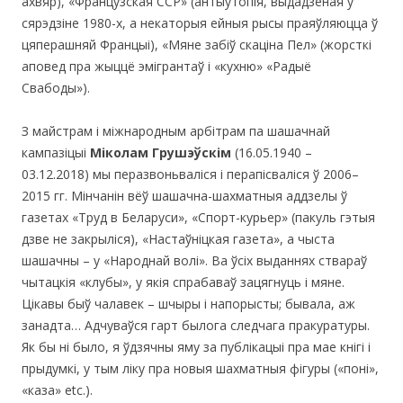
ахвяр), «Французская ССР» (антыўтопія, выдадзеная ў
сярэдзіне 1980-х, а некаторыя ейныя рысы праяўляюцца ў
цяперашняй Францыі), «Мяне забіў скаціна Пел» (жорсткі
аповед пра жыццё эмігрантаў і «кухню» «Радыё
Свабоды»).
З майстрам і міжнародным арбітрам па шашачнай
кампазіцыі
Міколам Грушэўскім
(16.05.1940 –
03.12.2018) мы перазвоньваліся і перапісваліся ў 2006–
2015 гг. Мінчанін вёў шашачна-шахматныя аддзелы ў
газетах «Труд в Беларуси», «Спорт-курьер» (пакуль гэтыя
дзве не закрыліся), «Настаўніцкая газета», а чыста
шашачны – у «Народнай волi». Ва ўсіх выданнях ствараў
чытацкія «клубы», у якія спрабаваў зацягнуць і мяне.
Цікавы быў чалавек – шчыры і напорысты; бывала, аж
занадта… Адчуваўся гарт былога следчага пракуратуры.
Як бы ні было, я ўдзячны яму за публікацыі пра мае кнігі і
прыдумкі, у тым ліку пра новыя шахматныя фігуры («поні»,
«каза» etc.).