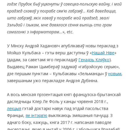
годзе Прудок быў уцягнуты ў савецка-польскую вайну
, і мой
прадзед схаваў у пограбе сям’ю габрэяў… Каб даведацца,
што габрэяў, якіх хаваў у пограбе мой прадзед, звалі
Зэльдай і Ізыкам, мне давялося сёння выпіць сто грам
самагонкі з інфарматарам
…
», etc.
У Мінску Андрэй Хадановіч апублікаваў новы пераклад з
Мойшэ Кульбака – гэты верш даступны ў «
Нашай Ніве
»
(дадам, за саветамі яго перакладаў
Генадзь Кляўко
).
Выдавец Раман Цымбераў задумаў «габрэйскую серыю»,
дзе першым пунктам – Кульбакавы «Зельманцы» ў
новым
,
завершаным ужо перакладзе Андрэя Дубініна.
А вось мінская прэзентацыя кнігі французска-брытанскай
даследчыцы Клер Ле Фоль у канцы чэрвеня 2018 г.,
лекцыя
гэтай доктаркі навук пад эгідай пасольства
Францыі,
яе інтэрв’ю
выклікаюць змяшаныя пачуцці. З
аднаго боку, кажуць, кніга 2017 г. напісаная паводле
дысертацыі, якую я чытаў у 2006 г. і збольшага ўпадабаў.