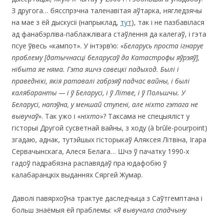
З другога… бясспрэчна таленавітая аўтарка, нягледзячы
на мае з ёй дыскусіі (напрыклад,
тут
), так і не пазбавілася
ад фанабэрліва-паблажлівага стаўлення да калегаў, і гэта
псуе ўвесь «кампот». У інтэрв’ю: «
Беларусь проста ігнаруе
праблему
[
датычнасці беларусаў да Катастрофы яўрэяў
]
,
нібыта яе няма. Гэта яшчэ савецкі падыход. Былі і
праведнікі, якія ратавалі габрэяў падчас вайны, і былі
калябаранты — і ў Беларусі, і ў Літве, і ў Польшчы. У
Беларусі, напэўна, у меншай ступені, але ніхто гэтага не
вывучаў
». Так ужо і «
ніхто
»? Таксама не спецыяліст у
гісторыі Другой сусветнай вайны, з ходу (à brûle-pourpoint)
згадаю, аднак, тутэйшых гісторыкаў Аляксея Літвіна, Ігара
Сервачынскага, Алеся Белага… Шчэ ў пачатку 1990-х
гадоў падрабязна распавядаў пра юдафобію ў
калабаранцкіх выданнях Сяргей Жумар.
Даволі павярхоўна трактуе даследчыца з Саўтгемптана і
больш знаёмыя ёй праблемы: «
Я вывучала спадчыну