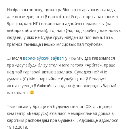
Назіраючы звонку, цяжка рабіць катэгарычныя вывады,
але выглядае, што ў партыі такі ёсць творчы патэнцыял.
Зрэшты, калі НГ і наканавана аднойчы перамагчы (на
выбарах або іначай), то, напэўна, пад кіраўніцтвам новых
людзей, у якіх не будзе грузу няўдач за плячыма. Гэты
прагноз тычыцца і іншых мясцовых палітсуполак.
…Пасля
вераснёўскай заўвагі
ў «К&M», дзе гаварылася
пра «даўгабуд» блізу сталічнага гатэля «Арбіта», праца
над той гаргарай актывізавалася. Супадзенне? «Не
думаю» (С) Мо і партыйнае будаўніцтва ў Беларусі
актывізуецца ў бліжэйшы год, на фоне «перадвыбарнай
вакханаліі»
Тым часам у Брэсце на будынку сінагогі XIX cт. (цяпер –
кінатэатр «Беларусь) з’явілася мемарыяльная дошка з
кароткім расповедам пра будынак… Адкрыццё адбылося
18.12.2018.