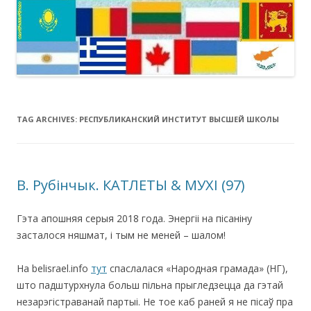
TAG ARCHIVES:
РЕСПУБЛИКАНСКИЙ ИНСТИТУТ ВЫСШЕЙ ШКОЛЫ
В. Рубінчык. КАТЛЕТЫ & МУХІ (97)
Гэта апошняя серыя 2018 года. Энергіі на пісаніну
засталося няшмат, і тым не меней – шалом!
На belisrael.info
тут
спаслалася «Народная грамада» (НГ),
што падштурхнула больш пільна прыгледзецца да гэтай
незарэгістраванай партыі. Не тое каб раней я не пісаў пра