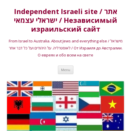
Independent Israeli site / אתר
ישראלי עצמאי / Независимый
израильский сайт
From Israel to Australia. About Jews and everything else / מישראל
לאוסטרליה. על היהודים ועל כל דבר אחר / От Израиля до Австралии.
О евреях и обо всем на свете
Skip
Menu
to
content