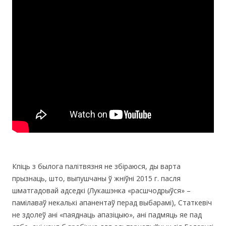
Кпіць з былога палітвязня не збіраюся, ды варта
прызнаць, што, выпушчаны ў жніўні 2015 г. пасля
шматгадовай адседкі (Лукашэнка «расшчодрыўся» –
памілаваў некалькі апанентаў перад выбарамі), Статкевіч
не здолеў ані «паяднаць апазіцыю», ані падмяць яе пад