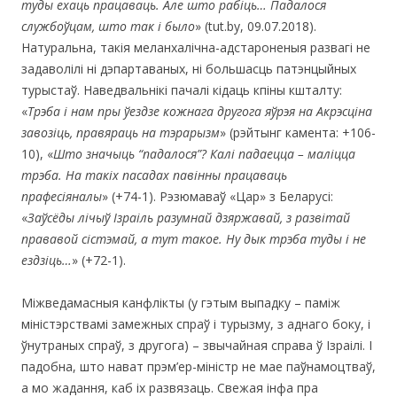
туды ехаць працаваць. Але што рабіць… Падалося
службоўцам, што так і было
» (tut.by, 09.07.2018).
Натуральна, такія меланхалічна-адстароненыя развагі не
задаволілі ні дэпартаваных, ні большасць патэнцыйных
турыстаў. Наведвальнікі пачалі кідаць кпіны кшталту:
«
Трэба і нам пры ўездзе кожнага другога яўрэя на Акрэсціна
завозіць, правяраць на тэрарызм
» (рэйтынг камента: +106-
10), «
Што значыць
“
падалося
”
? Калі падаецца – маліцца
трэба. На такіх пасадах павінны працаваць
прафесіяналы
» (+74-1). Рэзюмаваў «Цар» з Беларусі:
«
Заўсёды лічыў Ізраіль разумнай дзяржавай, з развітай
прававой сістэмай, а тут такое. Ну дык трэба туды і не
ездзіць…
» (+72-1).
Міжведамасныя канфлікты (у гэтым выпадку – паміж
міністэрствамі замежных спраў і турызму, з аднаго боку, і
ўнутраных спраў, з другога) – звычайная справа ў Ізраілі. І
падобна, што нават прэм’ер-міністр не мае паўнамоцтваў,
а мо жадання, каб іх развязаць. Свежая інфа пра