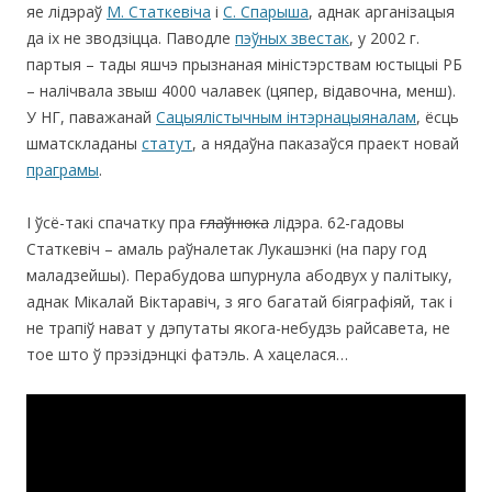
яе лідэраў
М. Статкевіча
і
С. Спарыша
, аднак арганізацыя
да іх не зводзіцца. Паводле
пэўных звестак
, у 2002 г.
партыя – тады яшчэ прызнаная міністэрствам юстыцыі РБ
– налічвала звыш 4000 чалавек (цяпер, відавочна, менш).
У НГ, паважанай
Сацыялістычным інтэрнацыяналам
, ёсць
шматскладаны
статут
, а нядаўна паказаўся праект новай
праграмы
.
І ўсё-такі спачатку пра
глаўнюка
лідэра. 62-гадовы
Cтаткевіч – амаль раўналетак Лукашэнкі (на пару год
маладзейшы). Перабудова шпурнула абодвух у палітыку,
аднак Мікалай Віктаравіч, з яго багатай біяграфіяй, так і
не трапіў нават у дэпутаты якога-небудзь райсавета, не
тое што ў прэзідэнцкі фатэль. А хацелася…