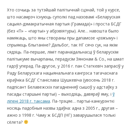
Хто сочыць за тутэйшай палітычнай сцэнай, той у курсе,
што насамрэч існуюць суполкі пад назовамі «Беларуская
сацыял-дэмакратычная партыя (Грамада)» і проста БСДГ
(без «П» – «партыі» у абрэвіятуры). Але… навошта было
намякаць, што яны створаны пры дапамозе «
рэжыму
» і
спрыяюць блытаніне? Дальбог, так НГ сячэ сук, на якім
сядзіць. Па-першае, ліміт паранаідальнасці ў беларускім
палітыкуме вычарпаны, перадусім Зянонам & Co., на шмат
гадоў уперад. Па-другое, у 2016 г. пан Статкевіч запрасіў у
Раду Беларускага нацыянальнага кангрэса тагачаснага
кіраўніка БСДГ Станіслава Шушкевіча (увосень 2018 г.
падпісант Белавежскіх пагадненняў сышоў у адстаўку з
пасады старшыні партыі) – выходзіць, давяраў яму, і
ў
ліпені 2018 г. таксама
. Па-трэцяе… партыі-канкурэнткі
носяць падобныя назвы здаўна: адна з 2005 г., другая –
ажно з 1998 г. Чаму ж БСДП (НГ) заварушылася толькі
сёлета?