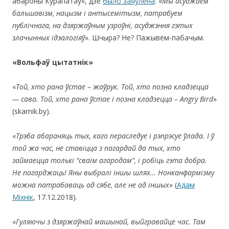
абароны Курапатаў», дзе
было заяўлена
: «
Мы асуджаем
бальшавізм, нацызм і антысемітызм, патрабуем
публічнага, на дзяржаўным узроўні, асуджэння гэтых
злачынных ідэалогіяў
». Шчыра? Не? Пажывём-пабачым.
«Вольфаў цытатнік»
«
Той, хто рана ўстае – жаўрук. Той, хто позна кладзецца
— сава. Той, хто рана ўстае і позна кладзецца – Angry Bird
»
(skarnik.by).
«
Трэба абараняць тых, каго пераследуе і рэпрэсуе ўлада. І ў
той жа час, не ставіцца з пагардай да тых, хто
займаецца толькі “сваім агародам”, і робіць гэта добра.
Не пагарджаць! Яны выбралі іншы шлях… Нонканфармізму
можна патрабаваць ад сябе, але не ад іншых
» (
Адам
Міхнік
, 17.12.2018).
«
Гуляючы з дзяржаўнай машынай, выйгравайце час. Там