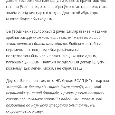
даволі абстрактных паняццяў. Гатовыя ж прачытаць «во
гэта во ўсё» – тыя, хто апрыёры ўжо «з’агітаваныя», г. зн.
знаёмыя з ідэямі партыі людзі… Для такой аўдыторыі
многае будзе збыткоўным.
Ва ўводзінах насцярожылі 2 рэчы: дэклараванае жаданне
зрабіць жыццё «
кожнага чалавека, які жыве на нашай
зямлі, лепшым і больш шчаслівым
». Любыя маштабныя
перамены – а праграма яўна разлічана на
пострэвалюцыйны час – паляпшаюць жыццё адным,
пагаршаюць іншым. Палітыкі не здольныя дагадзіць усім і
кожнаму, дык лепей, можа, і не спрабаваць.
Другое. Заява пра тое, што НГ, былая БСДП (НГ) – партыя
«
сапраўдных беларускіх сацыял-дэмакратаў
», але, «
каб
перашкодзіць нашай барацьбе, кіруючы рэжым паспрыяў
стварэнню некалькіх партый з падобнымі назвамі. Каб
пазбавіцца ад наўмысна створанай блытаніны, мы
скарацілі сваю назву
».