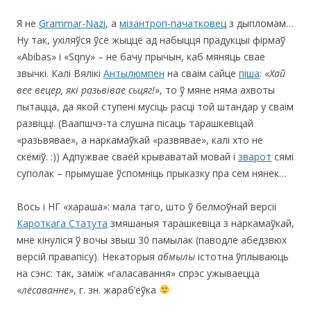
Я не
Grammar-Nazi
, а
мізантроп-пачатковец
з дыпломам…
Ну так, ухіляўся ўсё жыццё ад набыцця прадукцыі фірмаў
«Abibas» i «Sqny» – не бачу прычын, каб мяняць свае
звычкі. Калі Вялікі
Антылюмпен
на сваім сайце
піша
: «
Хай
вее вецер, які разьвівае сьцяг!
», то ў мяне няма ахвоты
пытацца, да якой ступені мусіць расці той штандар у сваім
развіцці. (Ваапшчэ-та слушна пісаць тарашкевіцай
«разьвявае», а наркамаўкай «развявае», калі хто не
скеміў. :)) Адпужвае сваёй крываватай мовай і
зварот
сямі
суполак – прымушае ўспомніць прыказку пра сем нянек…
Вось і НГ «хараша»: мала таго, што ў белмоўнай версіі
Кароткага Статута
змяшаныя тарашкевіца з наркамаўкай,
мне кінуліся ў вочы звыш 30 памылак (паводле абедзвюх
версій правапісу). Некаторыя
абмылы
істотна ўплываюць
на сэнс: так, заміж «галасавання» спрэс ужываецца
«
лёсаванне
», г. зн. жараб’ёўка