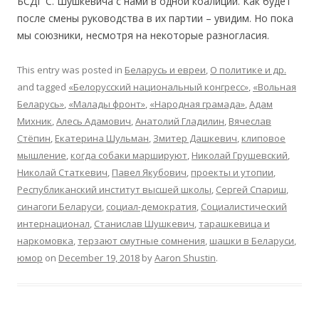
БСДГ С. Шушкевича с нами в одной коалиции. Как будет
после смены руководства в их партии – увидим. Но пока
мы союзники, несмотря на некоторые разногласия.
This entry was posted in
Беларусь и евреи
,
О политике и др.
and tagged
«Белорусский национальный конгресс»
,
«Вольная
Беларусь»
,
«Малады фронт»
,
«Народная грамада»
,
Адам
Михник
,
Алесь Адамович
,
Анатолий Гладилин
,
Вячеслав
Стёпин
,
Екатерина Шульман
,
Змитер Дашкевич
,
клиповое
мышление
,
когда собаки маршируют
,
Николай Грушевский
,
Николай Статкевич
,
Павел Якубович
,
проекты и утопии
,
Республиканский институт высшей школы
,
Сергей Спариш
,
синагоги Беларуси
,
социал-демократия
,
Социалистический
интернационал
,
Станислав Шушкевич
,
тарашкевица и
наркомовка
,
терзают смутные сомнения
,
шашки в Беларуси
,
юмор
on
December 19, 2018
by
Aaron Shustin
.