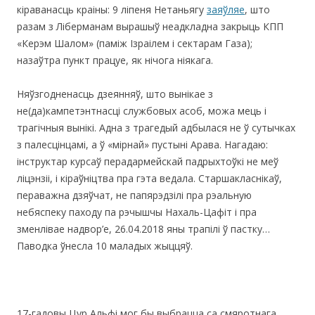
кіраванасць краіны: 9 ліпеня Нетаньягу
заяўляе
, што
разам з Ліберманам вырашыў неадкладна закрыць КПП
«Керэм Шалом» (паміж Ізраілем і сектарам Газа);
назаўтра пункт працуе, як нічога ніякага.
Няўзгодненасць дзеянняў, што вынікае з
не(да)кампетэнтнасці службовых асоб, можа мець і
трагічныя вынікі. Адна з трагедый адбылася не ў сутычках
з палесцінцамі, а ў «мірнай» пустыні Арава. Нагадаю:
інструктар курсаў перадармейскай падрыхтоўкі не меў
ліцэнзіі, і кіраўніцтва пра гэта ведала. Старшакласнікаў,
пераважна дзяўчат, не папярэдзілі пра рэальную
небяспеку паходу па рэчышчы Нахаль-Цафіт і пра
зменлівае надвор’е, 26.04.2018 яны трапілі ў пастку…
Паводка ўнесла 10 маладых жыццяў.
17-гадовы Цур Альфі мог бы выбрацца са смяротнага