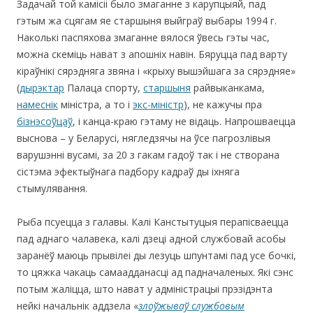
Задачай той камісіі было змаганне з карупцыяй, пад
гэтым жа сцягам яе старшыня выйграў выбары 1994 г.
Наколькі паспяхова змаганне вялося ўвесь гэты час,
можна скеміць нават з апошніх навін. Бяруцца пад варту
кіраўнікі сярэдняга звяна і «крыху вышэйшага за сярэдняе»
(
дырэктар
Палаца спорту,
старшыня
райвыканкама,
намеснік
міністра, а то і
экс-міністр
), не кажучы пра
бізнэсоўцаў
, і канца-краю гэтаму не відаць. Напрошваецца
выснова – у Беларусі, нягледзячы на ўсе пагрозлівыя
варушэнні вусамі, за 20 з гакам гадоў так і не створана
сістэма эфектыўнага падбору кадраў ды іхняга
стымулявання.
Рыба псуецца з галавы. Калі Канстытуцыя перапісваецца
пад аднаго чалавека, калі дзеці адной службовай асобы
заранёў маюць прывілеi ды лезуць шпунтамі пад усе бочкі,
то цяжка чакаць самаадданасці ад падначаленых. Які сэнс
потым жаліцца, што нават у адміністрацыі прэзідэнта
нейкі начальнік аддзела «
злоўжываў службовым