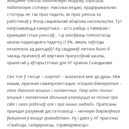
абяцанне «
знізіць падатковую
нагрузку, спрасціць
падатковую сістэму
». Наколькі ведаю, прадпрымальнікі
стогнуць не так праз падаткі, як праз узносы за
работнікаў у Фонд сацыяльнай абароны насельніцтва. Тут
напрошваецца канкрэтыка – што рабіць з памерам і
крыніцамі гэтых узносаў… І ці захоўваць пляскатасць
шкалы падаходнага падатку (13%, амаль заўсёды
незалежна ад даходаў)? Ад сацдэмаў лагічна было б
чакаць прапаноў аб вяртанні прагрэсіўнай шкалы,
прынятай у аўтарытэтных для НГ краінах Скандынавіі.
Сёе-тое ў тэксце – surprise! – аказалася мне да душы. Між
іншым, лірычная самапрэзентацыя: «
Сацыял-дэмакратыя –
гэта ідэалогія моцных і чалавечных. Таму што толькі
моцныя і чалавечныя здольныя клапаціцца не толькі пра
сябе і сваіх родзічаў, але і пра іншых людзей
». Прапісаны
прынцып разумнай дастатковасці – «
мінімум дзяржаўнага
ўмяшання ў жыццё грамадства
». Ну і дэвіз у НГ прыгожы:
«Свабода, салідарнасць, справядлівасць».