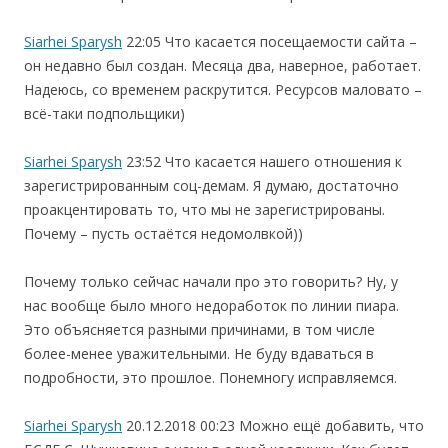
Siarhei Sparysh
22:05
Что касается посещаемости сайта –
он недавно был создан. Месяца два, наверное, работает.
Надеюсь, со временем раскрутится. Ресурсов маловато –
всё-таки подпольщики)
Siarhei Sparysh
23:52
Что касается нашего отношения к
зарегистрированным соц-демам. Я думаю, достаточно
проакцентировать то, что мы не зарегистрированы.
Почему – пусть остаётся недомолвкой))
Почему только сейчас начали про это говорить? Ну, у
нас вообще было много недоработок по линии пиара.
Это объясняется разными причинами, в том числе
более-менее уважительными. Не буду вдаваться в
подробности, это прошлое. Понемногу исправляемся.
Siarhei Sparysh
20.12.2018 00:23
Можно ещё добавить, что