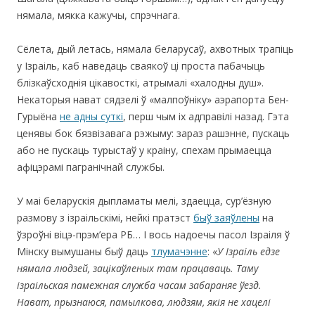
нямала, мякка кажучы, спрэчнага.
Сёлета, дый летась, нямала беларусаў, ахвотных трапіць
у Ізраіль, каб наведаць сваякоў ці проста пабачыць
блізкаўсходнія цікавосткі, атрымалі «халодны душ».
Некаторыя нават сядзелі ў «малпоўніку» аэрапорта Бен-
Гурыёна
не адны суткі
, перш чым іх адправілі назад. Гэта
ценявы бок бязвізавага рэжыму: зараз рашэнне, пускаць
або не пускаць турыстаў у краіну, спехам прымаецца
афіцэрамі пагранічнай службы.
У маі беларускія дыпламаты мелі, здаецца, сур’ёзную
размову з ізраільскімі, нейкі пратэст
быў заяўлены
на
ўзроўні віцэ-прэм’ера РБ… І вось надоечы пасол Ізраіля ў
Мінску вымушаны быў даць
тлумачэнне
: «
У Ізраіль едзе
нямала людзей, зацікаўленых там працаваць. Таму
ізраільская памежная служба часам забараняе ўезд.
Нават, прызнаюся, памылкова, людзям, якія не хацелі