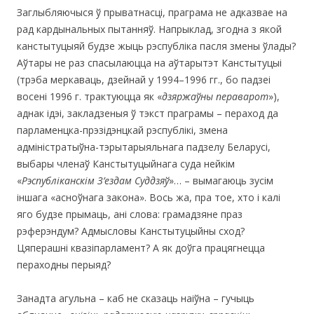
Заглыбляючыся ў прыватнасці, праграма не адказвае на
рад кардынальных пытанняў. Напрыклад, згодна з якой
канстытуцыяй будзе жыць рэспубліка пасля змены ўлады?
Аўтары не раз спасылаюцца на аўтарытэт Канстытуцыі
(трэба меркаваць, дзейнай у 1994–1996 гг., бо падзеі
восені 1996 г. трактуюцца як «
дзяржаўны пераварот
»),
аднак ідэі, закладзеныя ў тэкст праграмы – пераход да
парламенцка-прэзідэнцкай рэспублікі, змена
адміністратыўна-тэрытарыяльнага падзелу Беларусі,
выбары членаў Канстытуцыйнага суда нейкім
«
Рэспубліканскім З’ездам Суддзяў
»… – вымагаюць зусім
іншага «асноўнага закона». Вось жа, пра тое, хто і калі
яго будзе прымаць, ані слова: грамадзяне праз
рэферэндум? Адмысловы Канстытуцыйны сход?
Цяперашні квазіпарламент? А як доўга працягнецца
пераходны перыяд?
Занадта агульна – каб не сказаць наіўна – гучыць