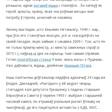
рэчышча, аднак
ратаваў іншых
і спазніўся… Ён загінуў як
герой; зрэшты, краіну, якая «на роўным месцы» мае
патрэбу ў героях, шчаснай не назавеш.
Звонку выглядае, што Біньямін Нетаньягу, 1949 г. нар.,
пры ўсіх яго станоўчых якасцях, усё ж «заседзеўся» на
сваёй пасадзе, якую займае з сакавіка 2009 г. Тое, што ён
не толькі прэм’ер-міністр, а і міністр замежных спраў (з
2015 г.), наўрад ці ідзе на карысць тым самым справам.
Гэтая
георгіеўская стужка
9 мая, «вась-вась» з Пуціным…
Ужо даўнавата, відаць, дзейнічае
прынцып Пітэра
.
Іншы палітычны доўгажыхар нядаўна адзначыў 24 гады ва
ўладзе. Дакладней, «Рыгорыч» у ёй акурат чвэрць
стагоддзя: калі дэпутата Лукашэнку з падачы старшыні
Вярхоўнага Савета ў чэрвені 1993 г. выбралі старшынёй
часовай камісіі, ён атрымаў рэальныя рычагі ўплыву на
чыноўнікаў, да яго пацягнуліся актывісты з КДБ, МУС…