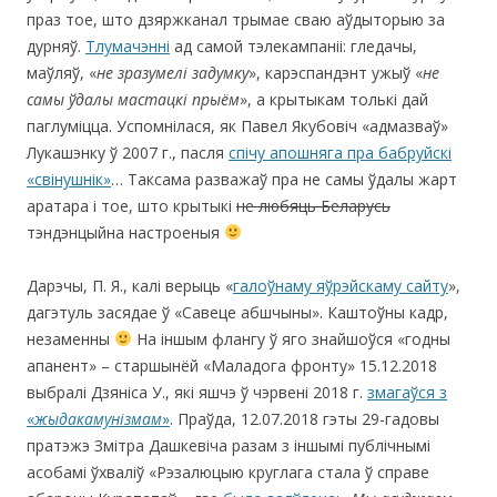
праз тое, што дзяржканал трымае сваю аўдыторыю за
дурняў.
Тлумачэнні
ад самой тэлекампаніі: гледачы,
маўляў, «
не зразумелі задумку
», карэспандэнт ужыў «
не
самы ўдалы мастацкі прыём
», а крытыкам толькі дай
паглуміцца. Успомнілася, як Павел Якубовіч «адмазваў»
Лукашэнку ў 2007 г., пасля
спічу апошняга пра бабруйскі
«свінушнік»
… Таксама разважаў пра не самы ўдалы жарт
аратара і тое, што крытыкі
не любяць Беларусь
тэндэнцыйна настроеныя
Дарэчы, П. Я., калі верыць «
галоўнаму яўрэйскаму сайту
»,
дагэтуль засядае ў «Савеце абшчыны». Каштоўны кадр,
незаменны
На іншым флангу ў яго знайшоўся «годны
апанент» – старшынёй «Маладога фронту» 15.12.2018
выбралі Дзяніса У., які яшчэ ў чэрвені 2018 г.
змагаўся з
«
жыдакамунізмам
»
. Праўда, 12.07.2018 гэты 29-гадовы
пратэжэ Змітра Дашкевіча разам з іншымі публічнымі
асобамі ўхваліў «Рэзалюцыю круглага стала ў справе