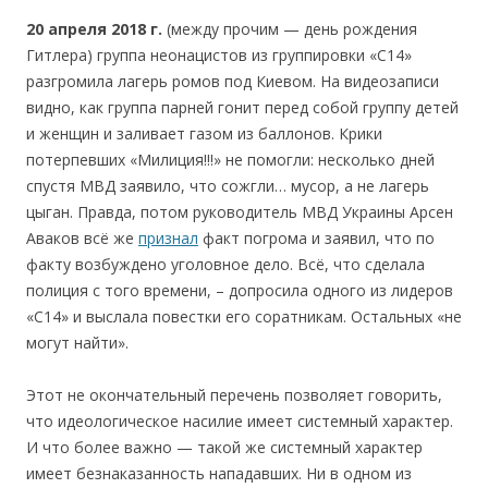
20
апреля
2018
г.
(между прочим — день рождения
Гитлера) группа неонацистов из группировки «С14»
разгромила лагерь ромов под Киевом. На видеозаписи
видно, как группа парней гонит перед собой группу детей
и женщин и заливает газом из баллонов. Крики
потерпевших «Милиция!!!» не помогли: несколько дней
спустя МВД заявило, что сожгли… мусор, а не лагерь
цыган. Правда, потом руководитель МВД Украины Арсен
Аваков всё же
признал
факт погрома и заявил, что по
факту возбуждено уголовное дело. Всё, что сделала
полиция с того времени, – допросила одного из лидеров
«С14» и выслала повестки его соратникам. Остальных «не
могут найти».
Этот не окончательный перечень позволяет говорить,
что идеологическое насилие имеет системный характер.
И что более важно — такой же системный характер
имеет безнаказанность нападавших. Ни в одном из