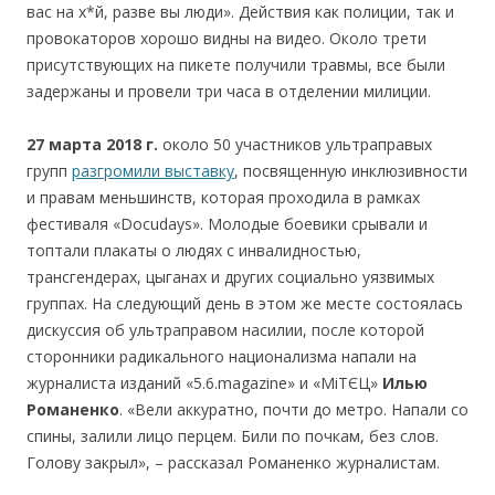
вас на х*й, разве вы люди». Действия как полиции, так и
провокаторов хорошо видны на видео. Около трети
присутствующих на пикете получили травмы, все были
задержаны и провели три часа в отделении милиции.
27 марта 2018
г
.
около 50 участников ультраправых
групп
разгромили выставку
, посвященную инклюзивности
и правам меньшинств, которая проходила в рамках
фестиваля «Docudays». Молодые боевики срывали и
топтали плакаты о людях с инвалидностью,
трансгендерах, цыганах и других социально уязвимых
группах. На следующий день в этом же месте состоялась
дискуссия об ультраправом насилии, после которой
сторонники радикального национализма напали на
журналиста изданий «5.6.magazine» и «МiТЄЦ»
Илью
Романенко
. «Вели аккуратно, почти до метро. Напали со
спины, залили лицо перцем. Били по почкам, без слов.
Голову закрыл», – рассказал Романенко журналистам.