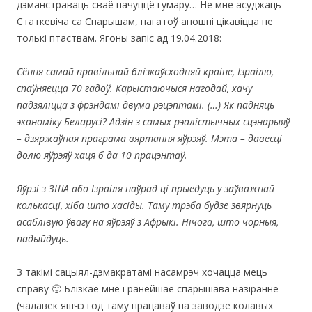
дэманстраваць сваё пачуццё гумару… Не мне асуджаць
Статкевіча са Спарышам, пагатоў апошні цікавіцца не
толькі птаствам. Ягоны запіс ад 19.04.2018:
Сёння самай правільнай блізкаўсходняй краіне, Ізраілю,
спаўняецца 70 гадоў. Карыстаючыся нагодай, хачу
падзяліцца з фрэндамі двума рэцэптамі. (…) Як падняць
эканоміку Беларусі? Адзін з самых рэалістычных сцэнарыяў
– дзяржаўная праграма вяртання яўрэяў. Мэта – давесці
долю яўрэяў хаця б да 10 працэнтаў.
Яўрэі з ЗША або Ізраіля наўрад ці прыедуць у заўважнай
колькасці, хіба што хасіды. Таму трэба будзе звярнуць
асаблівую ўвагу на яўрэяў з Афрыкі. Нічога, што чорныя,
падыйдуць.
З такімі сацыял-дэмакратамі насамрэч хочацца мець
справу 🙂 Блізкае мне і ранейшае спарышава назіранне
(чалавек яшчэ год таму працаваў на заводзе колавых