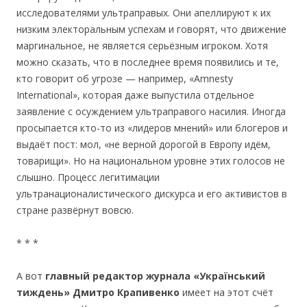
исследователями ультраправых. Они апеллируют к их
низким электоральным успехам и говорят, что движение
маргинальное, не является серьёзным игроком. Хотя
можно сказать, что в последнее время появились и те,
кто говорит об угрозе — например, «Amnesty
International», которая даже выпустила отдельное
заявление с осуждением ультраправого насилия. Иногда
просыпается кто-то из «лидеров мнений» или блогеров и
выдаёт пост: мол, «не верной дорогой в Европу идём,
товарищи». Но на национальном уровне этих голосов не
слышно. Процесс легитимации
ультранационалистического дискурса и его активистов в
стране развёрнут вовсю.
* * *
А вот
гл
ав
ны
й
р
е
дакт
о
р
журнала
«Український
тиждень
» Дм
и
тро Крап
и
венко
имеет на этот счёт