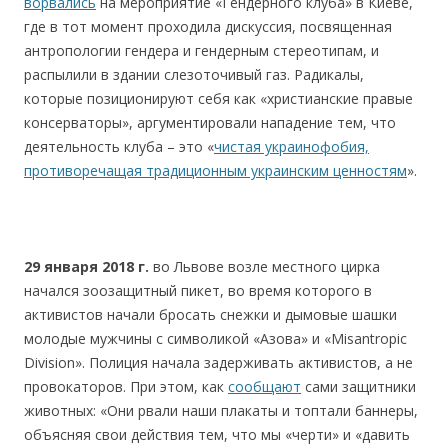
ворвались
на мероприятие «Гендерного клуба» в Киеве,
где в тот момент проходила дискуссия, посвященная
антропологии гендера и гендерным стереотипам, и
распылили в здании слезоточивый газ. Радикалы,
которые позиционируют себя как «христианские правые
консерваторы», аргументировали нападение тем, что
деятельность клуба – это «
чистая украинофобия,
противоречащая традиционным украинским ценностям
».
29 января 2018
г.
во Львове возле местного цирка
начался зоозащитный пикет, во время которого в
активистов начали бросать снежки и дымовые шашки
молодые мужчины с символикой «Азова» и «Misantropic
Division». Полиция начала задерживать активистов, а не
провокаторов. При этом, как
сообщают
сами защитники
животных: «Они рвали наши плакаты и топтали баннеры,
объясняя свои действия тем, что мы «черти» и «давить