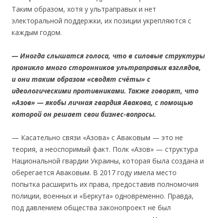
Таким образом, хотя у ультраправых и нет
электоральной поддержки, их позиции укрепляются с
каждым годом.
—
Иногда слышатся голоса, что в силовые
структуры
проникло много сторонников
ультраправых
взглядов,
и они таким образом
«
с
водя
т счёты
»
с
идеологическими противниками
. Так
же говорят
,
ч
то
«Азо
в
» —
якобы личная гвардия
Авак
о
ва,
с
помощью
которой он решает свои бизнес-вопросы
.
— Касательно связи «Азова» с Аваковым — это не
теория, а неоспоримый факт. Полк «Азов» — структура
Национальной гвардии Украины, которая была создана и
оберегается Аваковым. В 2017 году имела место
попытка расширить их права, предоставив полномочия
полиции, военных и «Беркута» одновременно. Правда,
под давлением общества законопроект не был