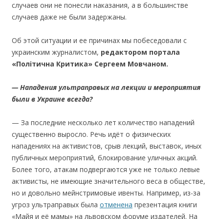
случаев они не понесли наказания, а в большинстве
случаев даже не были задержаны.
Об этой ситуации и ее причинах мы побеседовали с
украинским журналистом,
р
е
дакт
оро
м п
о
ртал
а
«П
о
літ
и
чна Крит
и
ка» С
е
рге
е
м Мовчан
о
м.
— Напад
ения
ультраправых на лекц
ии и мероприятия
был
и
в Укра
и
не
всегда
?
— За последние несколько лет количество нападений
существенно выросло. Речь идёт о физических
нападениях на активистов, срыв лекций, выставок, иных
публичных мероприятий, блокирование уличных акций.
Более того, атакам подвергаются уже не только левые
активисты, не имеющие значительного веса в обществе,
но и довольно мейнстримовые ивенты. Например, из-за
угроз ультраправых была
отменена
презентация книги
«Майя и её мамы» на львовском форуме издателей. На