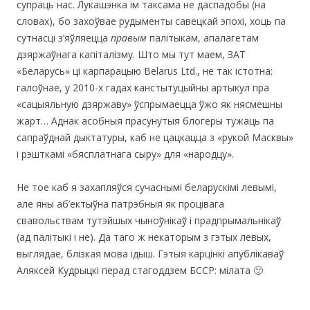
супраць нас. Лукашэнка ім таксама не даспадобы (на
словах), бо захоўвае рудыменты савецкай эпохі, хоць па
сутнасці з’яўляецца
правым
палітыкам, апалагетам
дзяржаўнага капіталізму. Што мы тут маем, ЗАТ
«Беларусь» ці карпарацыю Belarus Ltd., не так істотна:
галоўнае, у 2010-х гадах канстытуцыйны артыкул пра
«сацыяльную дзяржаву» ўспрымаецца ўжо як нясмешны
жарт… Аднак асобныя прасунутыя блогеры тужаць па
сапраўднай дыктатуры, каб не цацкацца з «рукой Масквы»
і рэшткамі «бясплатнага сыру» для «народцу».
Не тое каб я захапляўся сучаснымі беларускімі левымі,
але яны аб’ектыўна патрэбныя як процівага
свавольствам тутэйшых чыноўнікаў і прадпрымальнікаў
(ад палітыкі і не). Да таго ж некаторым з гэтых левых,
выглядае, блізкая мова ідыш. Гэтыя карцінкi апублікаваў
Аляксей Кудрыцкі перад стагоддзем БССР: мілата 🙂