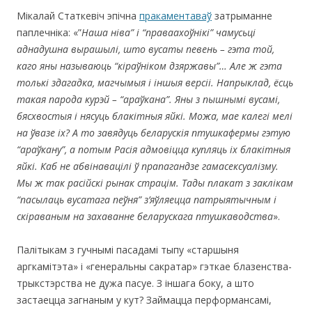
Мікалай Статкевіч эпічна
пракаментаваў
затрыманне
паплечніка: «”
Наша ніва” і “праваахоўнікі” чамусьці
аднадушна вырашылі, што вусаты певень – гэта той,
каго яны называюць “кіраўніком дзяржавы”… Але ж гэта
толькі здагадка, магчымы
я
і іншыя версіі. Напрыклад, ёсць
такая парода курэй – “араўкана”. Яны з пышнымі вусамі,
бясхвостыя і нясуць блакітныя яйкі. Можа, мае калегі мелі
на ўвазе іх? А то завядуць беларускія птушкафермы гэтую
“араўкану”, а потым Расія адмовіцца купляць іх блакітныя
яйкі. Каб не абвінавацілі ў прапагандзе гамасексуалізму.
Мы ж так расійскі рынак страцім. Тады плакат з закліка
м
“пасылаць вусатага пеўня” з’яўляецца патрыятычным і
скіраваным на захаванне беларускага птушкаводства
».
Палітыкам з гучнымі пасадамі тыпу «старшыня
аргкамітэта» і «генеральны сакратар» гэткае блазенства-
трыкстэрства не дужа пасуе. З іншага боку, а што
застаецца загнаным у кут? Займацца перформансамі,