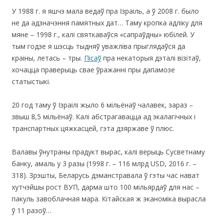
У 1988 г. я яшчэ мала ведаў пра Ізраіль, а ў 2008 г. было
не да адзначэння памятных дат… Таму кропка адліку для
мяне – 1998 г., калі святкаваўся «сапраўдны» юбілей. У
тым годзе я шэсць тыдняў уважліва прыглядаўся да
краіны, летась – тры.
Пісаў
пра некаторыя дэталі візітаў,
хочацца праверыць свае ўражанні пры дапамозе
статыстыкі.
20 год таму ў Ізраілі жыло 6 мільёнаў чалавек, зараз –
звыш 8,5 мільёнаў. Калі абстрагавацца ад экалагічных і
транспартных цяжкасцей, гэта дзяржаве ў плюс.
Валавы ўнутраны прадукт вырас, калі верыць Сусветнаму
банку, амаль у 3 разы (1998 г. – 116 млрд USD, 2016 г. –
318). Зрэшты, Беларусь дэманстравала ў гэты час нават
хутчэйшы рост ВУП, дарма што 100 мільярдаў для нас –
пакуль завоблачная мара. Кітайская ж эканоміка вырасла
ў 11 разоў…