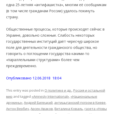
одна 25-летняя «антифашистка», многим её сообщникам
(в том числе гражданам России) удалось покинуть
страну.
Общественные процессы, которые происходят сейчас в
Украине, довольно сложные. Слабость некоторых
государственных институций даёт чересчур широкое
поле для деятельности гражданского общества, но
говорить о поглощении государства какими-то
«параллельными структурами» более чем
преждевременно.
Опубликовано 12.06.2018 18:04
This entry was posted in
О политике и др.
,
Россия и остальной
мир
and tagged
«Amnesty International»
,
«Национальные
дружины»
,
Андрей Билецкий
,
антицыганский погром в Киеве
,
Антон Вербич
,
Арсен Аваков
,
Виталина Коваль
,
газета «Новы