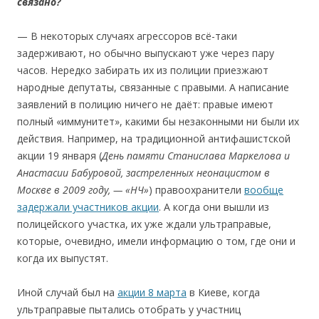
с
вязан
о
?
— В некоторых случаях агрессоров всё-таки
задерживают, но обычно выпускают уже через пару
часов. Нередко забирать их из полиции приезжают
народные депутаты, связанные с правыми. А написание
заявлений в полицию ничего не даёт: правые имеют
полный «иммунитет», какими бы незаконными ни были их
действия. Например, на традиционной антифашистской
акции 19 января (
День памя
ти
Стан
и
слава Маркел
о
ва
и
Анастас
ии
Бабур
ово
й, застр
е
ле
н
ных не
о
нац
и
ст
о
м
в
М
о
скве
в
2009 год
у
, —
«НЧ»
) правоохранители
вообще
задержали участников акции
. А когда они вышли из
полицейского участка, их уже ждали ультраправые,
которые, очевидно, имели информацию о том, где они и
когда их выпустят.
Иной случай был на
акции 8 марта
в Киеве, когда
ультраправые пытались отобрать у участниц