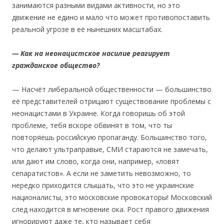
занимаются разными видами активности, но это
движение не едино и мало что может противопоставить
реальной угрозе в её нынешних масштабах.
—
Ка
к на не
о
нац
истское насилие реагирует
гражданское общество
?
— Насчёт либеральной общественности — большинство
её представителей отрицают существование проблемы с
неонацистами в Украине. Когда говоришь об этой
проблеме, тебя вскоре обвинят в том, что ты
повторяешь российскую пропаганду. Большинство того,
что делают ультраправые, СМИ стараются не замечать,
или дают им слово, когда они, например, «ловят
сепаратистов». А если не заметить невозможно, то
нередко приходится слышать, что это не украинские
националисты, это московские провокаторы! Московский
след находится в мгновение ока. Рост правого движения
игнорируют даже те, кто называет себя