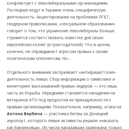
конфликтуют с леволиберальными организациями.
Последние ведут в Украине очень специфическую
деятельность. Акцентирование на проблемах ЛГБТ,
гендерном правописании, «сексуальном образовании»
говорит о том, что украинские леволибералы больше
стремятся соответствовать повестке дня своих
европейских коллег (и грантодателей). Что в целом,
конечно, не оправдывает агрессии правых к своим
политическим оппонентам. Но…
Отдельного внимания заслуживает «антифашистская»
деятельность левых. Сбор информации о символике и
мониторинг высказываний правых лидеров — это лишь
часть их борьбы. Нередкими становятся нападения на
ветеранов АТО под предлогом их принадлежности к
правым организациям. Показательна, например, атака на
Антона Верб
и
ча
— участника битвы за Донецкий
аэропорт, которого левые активисты решили «наказать
как бандеровца». Из числа нападавших задержана только