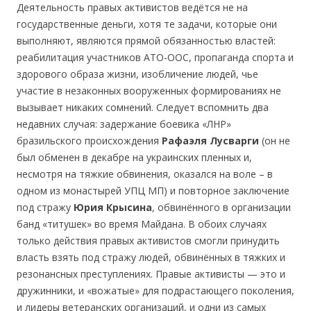
Деятельность правых активистов ведётся не на
государственные деньги, хотя те задачи, которые они
выполняют, являются прямой обязанностью властей:
реабилитация участников АТО-ООС, пропаганда спорта и
здорового образа жизни, изобличение людей, чье
участие в незаконных вооруженных формированиях не
вызывает никаких сомнений. Следует вспомнить два
недавних случая: задержание боевика «ЛНР»
бразильского происхождения
Рафаэля Лусварг
и
(он не
был обменен в декабре на украинских пленных и,
несмотря на тяжкие обвинения, оказался на воле – в
одном из монастырей УПЦ МП) и повторное заключение
под стражу
Юр
ия
Крыс
и
на
, обвинённого в организации
банд «титушек» во время Майдана. В обоих случаях
только действия правых активистов смогли принудить
власть взять под стражу людей, обвинённых в тяжких и
резонансных преступлениях. Правые активисты — это и
дружинники, и «вожатые» для подрастающего поколения,
и лидеры ветеранских организаций, и одни из самых