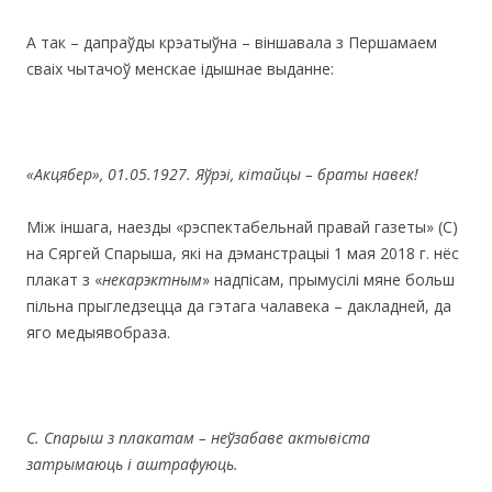
А так – дапраўды крэатыўна – віншавала з Першамаем
сваіх чытачоў менскае ідышнае выданне:
«Акцябер»,
01.05.1927. Яўрэі, кітайцы – браты навек!
Між іншага, наезды «рэспектабельнай правай газеты» (С)
на Сяргей Спарыша, які на дэманстрацыі 1 мая 2018 г. нёс
плакат з «
некарэктным
» надпісам, прымусілі мяне больш
пільна прыгледзецца да гэтага чалавека – дакладней, да
яго медыявобраза.
С. Спарыш з плакатам – неўзабаве актывіста
затрымаюць і аштрафуюць.