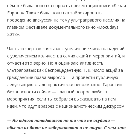
нём же была попытка сорвать прeзентацию книги «Левая
Европа». Также была попытка заблокировать
проведение дискуссии на тему ультраправого насилия на
главном фестивале документального кино «Docudays
2018».
Часть экспертов связывает увеличение числа нападений
с увеличением количества самих акций и мероприятий, и
отчасти это верно. Но я оцениваю активность
ультраправых как беспрецедентную. Т. к. число акций за
гражданские права выросло — а провести публичную
левую акцию стало практически невозможно. Гарантии
безопасности сейчас — главный вопрос любого
мероприятия, если ты собрался высказывать на нём
идеи, что идут вразрез с националистическим дискурсом.
— Н
и одного нападавшего не то ч
то не
осудили
—
обычно
и
х
даже
не
задерживают и
не
ищут
.
С
ч
е
м эт
о