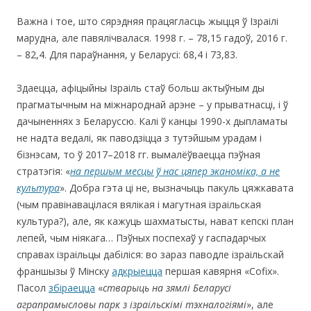
Важна і тое, што сярэдняя працягласць жыцця ў Ізраілі
марудна, але павялічвалася. 1998 г. – 78,15 гадоў, 2016 г.
– 82,4. Для параўнання, у Беларусі: 68,4 і 73,83.
Здаецца, афіцыйны Ізраіль стаў больш актыўным ды
прагматычным на міжнароднай арэне – у прыватнасці, і ў
дачыненнях з Беларуссю. Калі ў канцы 1990-х дыпламаты
не надта ведалі, як паводзіцца з тутэйшым урадам і
бізнэсам, то ў 2017–2018 гг. вымалёўваецца пэўная
стратэгія: «
на першым месцы ў нас цяпер эканоміка, а не
культура
». Добра гэта ці не, вызначыць пакуль цяжкавата
(чым правінавацілася вялікая і магутная ізраільская
культура?), але, як кажуць шахматысты, нават кепскі план
лепей, чым ніякага… Пэўных поспехаў у гаспадарчых
справах ізраільцы дабіліся: во зараз паводле ізраільскай
франшызы ў Мінску
адкрыецца
першая кавярня «Cofix».
Пасол
збіраецца
«
стварыць на зямлі Беларусі
аграпрамысловы парк з ізраільскімі тэхналогіямі
», але