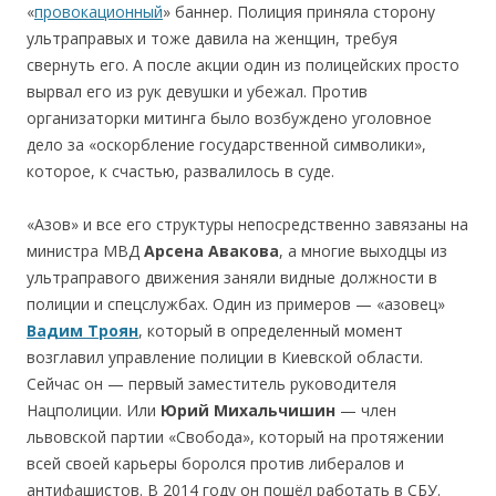
«
провокационный
» баннер. Полиция приняла сторону
ультраправых и тоже давила на женщин, требуя
свернуть его. А после акции один из полицейских просто
вырвал его из рук девушки и убежал. Против
организаторки митинга было возбуждено уголовное
дело за «оскорбление государственной символики»,
которое, к счастью, развалилось в суде.
«Азов» и все его структуры непосредственно завязаны на
министра МВД
Арсена Авак
о
ва
, а многие выходцы из
ультраправого движения заняли видные должности в
полиции и спецслужбах. Один из примеров — «азовец»
Вадим Троян
, который в определенный момент
возглавил управление полиции в Киевской области.
Сейчас он — первый заместитель руководителя
Нацполиции. Или
Юр
ий
М
и
хальч
и
ш
и
н
— член
львовской партии «Свобода», который на протяжении
всей своей карьеры боролся против либералов и
антифашистов. В 2014 году он пошёл работать в СБУ.