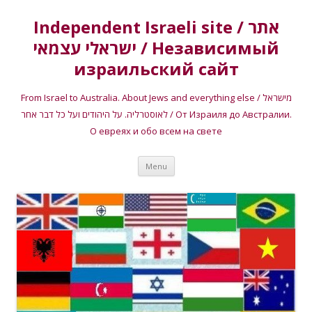
Independent Israeli site / אתר
ישראלי עצמאי / Независимый
израильский сайт
From Israel to Australia. About Jews and everything else / מישראל
לאוסטרליה. על היהודים ועל כל דבר אחר / От Израиля до Австралии.
О евреях и обо всем на свете
Skip
Menu
to
content