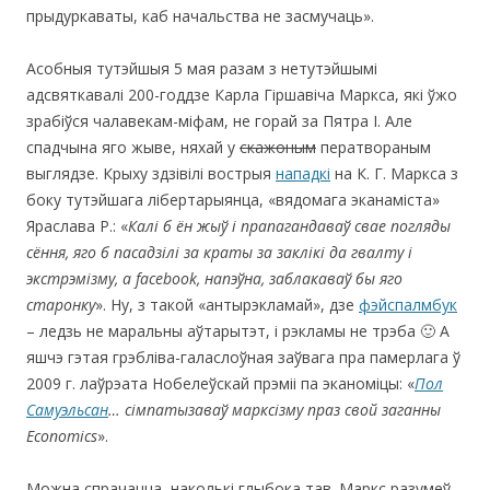
прыдуркаваты, каб начальства не засмучаць».
Асобныя тутэйшыя 5 мая разам з нетутэйшымі
адсвяткавалі 200-годдзе Карла Гіршавіча Маркса, які ўжо
зрабіўся чалавекам-міфам, не горай за Пятра І. Але
спадчына яго жыве, няхай у
скажоным
ператвораным
выглядзе. Крыху здзівілі вострыя
нападкі
на К. Г. Маркса з
боку тутэйшага лібертарыянца, «вядомага эканаміста»
Яраслава Р.: «
Калі б ён жыў і прапагандаваў свае погляды
сёння, яго б пасадзілі за краты за заклікі да гвалту і
экстрэмізму, а facebook, напэўна, заблакаваў бы яго
старонку
». Ну, з такой «антырэкламай», дзе
фэйспалмбук
– ледзь не маральны аўтарытэт, і рэкламы не трэба 🙂 А
яшчэ гэтая грэбліва-галаслоўная заўвага пра памерлага ў
2009 г. лаўрэата Нобелеўскай прэміі па эканоміцы: «
Пол
Самуэльсан
… сімпатызаваў марксізму праз свой заганны
Economics
».
Можна спрачацца, наколькі глыбока тав. Маркс разумеў