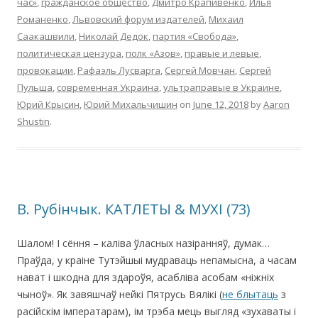
час»
,
гражданское общество
,
Дмитро Крапивенко
,
Илья
Романенко
,
Львовский форум издателей
,
Михаил
Саакашвили
,
Николай Дедок
,
партия «Свобода»
,
политическая цензура
,
полк «Азов»
,
правые и левые
,
провокации
,
Рафаэль Лусварга
,
Сергей Мовчан
,
Сергей
Пульша
,
современная Украина
,
ультраправые в Украине
,
Юрий Крысин
,
Юрий Михальчишин
on
June 12, 2018
by
Aaron
Shustin
.
В. Рубінчык. КАТЛЕТЫ & МУХІ (73)
Шалом! І сёння – каліва ўласных назіранняў, думак…
Праўда, у краіне Тутэйшыі мудраваць непамысна, а часам
нават і шкодна для здароўя, асабліва асобам «ніжніх
чыноў». Як завяшчаў нейкі Пятрусь Вялікі (
не блытаць
з
расійскім імператарам), ім трэба мець выгляд «зухаваты і