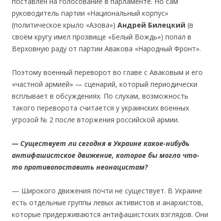
поставлен на голосование в парламенте. Но сам
руководитель партии «Национальный корпус»
(политическое крыло «Азова»)
Андр
е
й Б
и
лецк
ий
(в
своём кругу имел прозвище «Белый Вождь») попал в
Верховную раду от партии Авакова «Народный Фронт».
Поэтому военный переворот во главе с Аваковым и его
«частной армией» — сценарий, который периодически
всплывает в обсуждениях. По слухам, возможность
такого переворота считается у украинских военных
угрозой № 2 после вторжения российской армии.
—
Существует ли сегодня в
Укра
и
не
какое-нибудь
ант
и
фаш
и
с
тское движение, которое бы могло что-
то противопоставить неонацистам
?
— Широкого движения почти не существует. В Украине
есть отдельные группы левых активистов и анархистов,
которые придерживаются антифашистских взглядов. Они