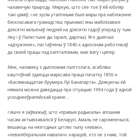
чалавечую прыроду. Мяркую, што сёе-тое ў ёй юбіляр
такі цяміў, і не зусім утапічнымі былі мары пра набліжэнне
бяскласавага грамадства; прынамсі яны мабілізавалі
дзясяткі мільёнаў людзей на дзясяткі гадоў уперад (у тым
ліку і ў Палестыне ды Ізраілі, дарэчы). Яго дыягназ
«адчужэнне», пастаўлены ў 1840-х адносінам работнікаў
да сваёй працы пад капіталізмам, мае вагу і цяпер.
Мне, чалавеку з дыпломам палітолага, асабліва
каштоўнай здаецца марксава праца пачатку 1850-х
«Васямнаццатае брумера Луі Банапарта». Дзякуючы ёй
нямала можна даведацца пра сітуацыю 1994 года ў адной
усходнееўрапейскай краіне…
І яшчэ я заўважыў, што «правыя радыкалы» апошнім
часам актывізаваліся ў Беларусі. Амаль не саромеючыся,
вешаюць на нязгодных цэтлікі тыпу «левакі»,
«леваліберальная навалач»: карацей, хто не з намі, той