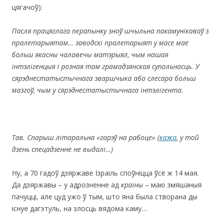
цягачоў):
Пасля працяглага перапынку зноў шчыльна пакамун
ікаваў з
пралетарыятам… заводскі пралетарыят у масе мае
больш якасны чалавечы матэрыял, чым нашая
інтэлігенцыя і розная там грамадзянская супольнасць. У
сярэднестатыстычнага зваршчыка або слесара больш
мазгоў, чым у сярэднестатыстычнага інтэлігента.
Тав. Спарыш літаральна «гарэў на рабоце» (
кажа
, у той
дзень
c
пецадзенне не выдалі…)
Ну, а 70 гадоў дзяржаве Ізраіль споўніцца ўсё ж 14 мая.
Да дзяржавы – у адрозненне ад
краіны
– маю змяшаныя
пачуцці, але цуд ужо ў тым, што яна была створана ды
існуе дагэтуль, на злосць вядома каму…