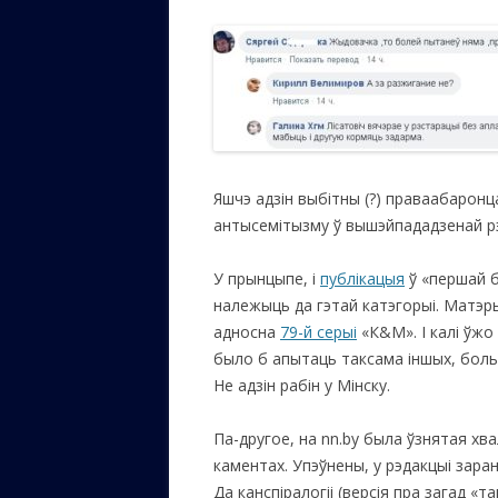
Яшчэ адзін выбітны (?) праваабаронц
антысемітызму ў вышэйпададзенай рэп
У прынцыпе, і
публікацыя
ў «першай б
належыць да гэтай катэгорыі. Матэр
адносна
79-й серыі
«К&М». I калі ўжо
было б апытаць таксама іншых, бол
Не адзін рабін у Мінску.
Па-другое, на nn.by была ўзнятая хва
каментах. Упэўнены, у рэдакцыі заран
Да канспіралогіі (версія пра загад «