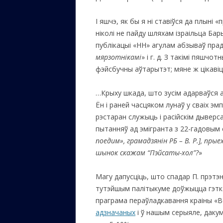
І яшчэ, як бы я ні ставіўся да плыні «
ніколі не пайду шляхам ізраільца Бар
публікацыі «НН» агулам абзываў прад
мярзотнікамі
» і г. д. З такімі пяшч
фэйсбучны аўтарытэт; мяне ж цікавіць
…Крыху шкада, што зусім адарваўся а
Ён і раней часцяком лунаў у сваіх эмп
рэстаран служыць і расійскім дыверса
пытанняў ад эмігранта з 22-гадовым 
поедим», грамадзянін РБ – В.
Р.
]
, прые
шынок скажам
“
Пэйсаты-хол
”
?
»
Магу дапусціць, што спадар П. прэтэ
тутэйшым палітыкуме доўжыцца гэткая
праграма пераўладкавання краіны «Во
адзначаных
і ў нашым серыяле, даку