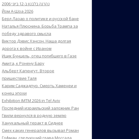
נהרגה בלבנון ב-12 ביוני 2006
Йом А-Шоа 2026
Берл Лазар о политике и русской бане
Наталья Плюснина. Борьба Трампа за
победу здравого смысла
Виктор Дэвис Хэнсон. Наша долгая
дорога к войне с Ираном
Ицик Бунцель, отец погибшего в Газе
Амита, к Ронену Бару
Альберт Капенгут. Второе
пришествие Таля
Карим Саджадпур. Смерть Хаменеи и
конец эпохи
Exhibition IMTM 2026 in Tel Aviv
Последний израильский заложник Ран
Гвили вернулся в родную землю
Ханукальный теракт в Сиднее
Смех каких генералов вызывал Роман
Гофман, следующий глава Моссада