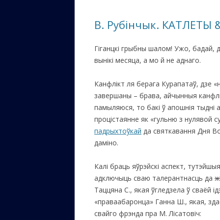
ЕВРЕЙС
В. Рубінчык. КАТЛЕТЫ &
КАЛИНК
Гіганцкі грыбны шалом! Ужо, бадай, д
ОЗАРИ
вынікі месяца, а мо й не аднаго.
ИНФОРМ
САЙТУ
Канфлікт ля берага Курапатаў, дзе «н
завершаны – брава, айчынныя канфлік
ВАШИ П
памыляюся, то бакі ў апошнія тыдні а
процістаянне як «гульню з нулявой су
падрыхтоўкай
да святкавання Дня Вол
даміно.
Калі браць яўрэйскі аспект, тутэйшы
адключыць сваю талерантнасць да
ж
Таццяна С., якая ўгледзела ў сваёй ід
«праваабаронца» Ганна Ш., якая, зда
свайго фрэнда пра М. Лісатовіч: