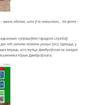
 – амаль
адзінае, што ў ім памыснага… На фота –
адказныя» супрацоўнікі гарадскіх службаў.
 дзе «
Их именам названы улицы
» [sic]. Здаецца, у
чыра вераць, што вуліца Дамброўская на захадзе
 пісьменніка Юрыя Дамброўскага: