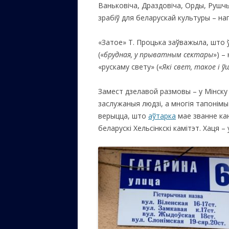
Ваньковіча, Драздовіча, Орды, Руш
зрабіў для беларускай культуры – на
«Затое» Т. Процька заўважыла, што ў 
(«
брудная, у прыватным сектары
») –
«рускаму свету» («
Які свет, такое і 
Замест дзелавой размовы – у Мінск
заслужаныя людзі, а многія тапонімы
верыцца, што
аўтарка
мае званне кан
беларускі Хельсінкскі камітэт. Хаця 