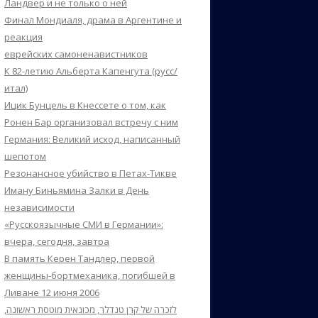
Ландвер и не только о ней
Финал Мондиаля, драма в Аргентине и
реакция
еврейских самоненавистников
К 82-летию Альберта Капенгута (русс/
итал)
Ицик Бунцель в Кнессете о том, как
Ронен Бар организовал встречу с ним
Германия: Великий исход, написанный
шепотом
Резонансное убийство в Петах-Тикве
Иману Биньямина Залки в День
независимости
«Русскоязычные СМИ в Германии»:
вчера, сегодня, завтра
В память Керен Тандлер, первой
женщины-бортмеханика, погибшей в
Ливане 12 июня 2006
לזכרה של קרן טנדלר, מכונאית מוטסת ראשונה,