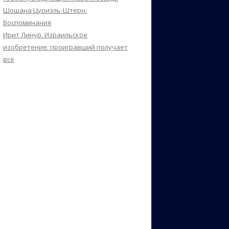
Шошана Цуриэль-Штерн:
Воспоминания
Ирит Линур. Израильское
изобретение: проигравший получает
всё