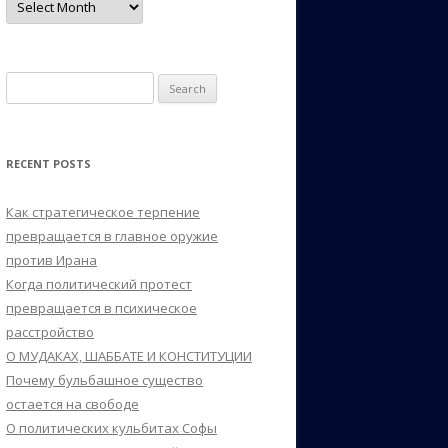
Search
for:
RECENT POSTS
Как стратегическое терпение
превращается в главное оружие
против Ирана
Когда политический протест
превращается в психическое
расстройство
О МУДАКАХ, ШАББАТЕ И КОНСТИТУЦИИ
Почему бульбашное существо
остается на свободе
О политических кульбитах Софы