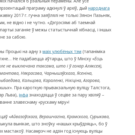
кіх пачаліся б рэальныя перамены. Але ўсё
прэзентацый праграму адкінулі ў архіў, дый
народнага
кавіку 2017 г. гучна заяўлялі не толькі Зянон Пазьняк,
, не відно і не чутно. «Дэгрэсіямі аб таемнай
 партыі заганяе ў межы статыстычнай хібнасці, і іншых
не за сабою.
ы Процькі на адну з
маіх улюбёных тэм
(тапаніміка
 тхне… Не падабаецца аўтарцы, што ў Мінску «
Ёсць
ле не выключана таксама, што і ў гонар Аляксея),
рмантава, Някрасава, Чарнышэўскага, Ясеніна,
ыбаедава, Кальцова, Караленкі, Нікіціна, Агарова,
іншых
». Пра кароткую прывакзальную вуліцу Талстога,
нар Льва),
інфа
знаходзіцца ў сеціве за пару хвіляў –
аванне злавеснаму «рускаму міру»!
сцаў «
Айвазоўскага, Верашчагіна, Крамскога, Сурыкава,
ртыкула вынікае, што зноўку «нашых крыўдзяць», бо ў
х мастакоў. Насамрэч не адзін год існуюць вуліцы