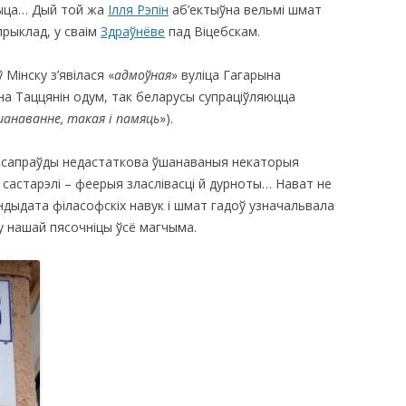
чыца… Дый той жа
Ілля Рэпін
аб’ектыўна вельмі шмат
прыклад, у сваім
Здраўнёве
пад Віцебскам.
Мінску з’явілася «
адмоўная
» вуліца Гагарына
 на Таццянін одум, так беларусы супраціўляюцца
ўшанаванне, такая і памяць
»).
у сапраўды недастаткова ўшанаваныя некаторыя
 састарэлі – феерыя зласлівасці й дурноты… Нават не
дыдата філасофскіх навук і шмат гадоў узначальвала
– у нашай пясочніцы ўсё магчыма.