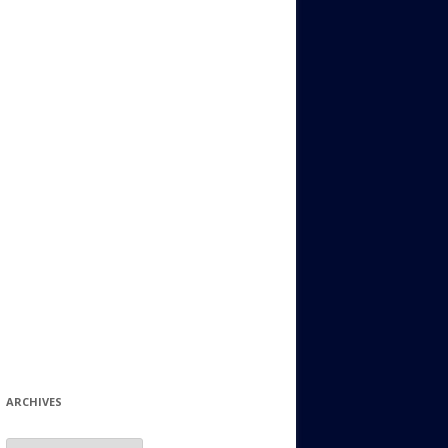
ИДИШ
СТАЛЬНОЙ МИР
ЕВРЕЙСКИЕ ПРИТЧИ
НЫЙ ТЕРРОРИЗМ
ОНИ ОСТАВИЛИ СВОЙ СЛЕД В
ИСТОРИИ
ИНТЕРЕСНЫЕ СУДЬБЫ
ЕВРЕЙСКОЕ
КОЛЛЕКЦИОНИРОВАНИЕ:
ФИЛАТЕЛИЯ, ЗНАЧКИ И ДР.
МАТЕРИАЛЫ НА РАЗНЫЕ ТЕМЫ
ГЕНЕАЛОГИЯ И ПОИСКИ КОРНЕЙ
ARCHIVES
Archives