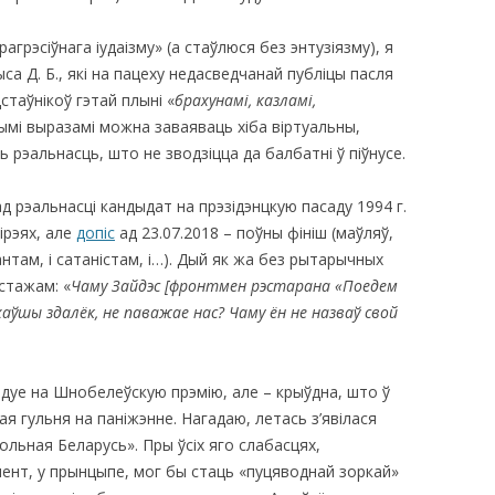
прагрэсіўнага іудаізму» (а стаўлюся без энтузіязму), я
ыса Д. Б., які на пацеху недасведчанай публіцы пасля
стаўнікоў гэтай плыні «
брахунамі, казламі,
отнымі выразамі можна заваяваць хіба віртуальны,
 рэальнасць, што не зводзіцца да балбатні ў піўнусе.
д рэальнасці кандыдат на прэзідэнцкую пасаду 1994 г.
ірэях, але
допіс
ад 23.07.2018 – поўны фініш (маўляў,
нтам, і сатаністам, і…). Дый як жа без рытарычных
стажам: «
Чаму Зайдэс
[
фронтмен рэстарана «Поедем
хаўшы здалёк, не паважае нас? Чаму ён не назваў свой
ндуе на Шнобелеўскую прэмію, але – крыўдна, што ў
 гульня на паніжэнне. Нагадаю, летась з’явілася
льная Беларусь». Пры ўсіх яго слабасцях,
мент, у прынцыпе, мог бы стаць «пуцяводнай зоркай»