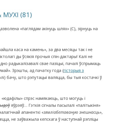
КАЯ ЖИЗНЬ В
 МУХІ (81)
ОВИЧАХ СЕЙЧАС
азволена «паглядам акінуць шлях» (С), зірнуць на
ЧИ
АЦИЯ К СТАРОМУ
айшла каса на камень», за два месяцы так і не
толагі ды ўсякія прочыя спін-дактары! Калі не
ИСЬМА
ОТЗЫВЫ, ПРЕДЛОЖЕНИЯ,
дно радыкалізавалі свае пазіцыі, пачалі ўспрымаць
УТОЧНЕНИЯ, ДОПОЛНЕНИЯ
май». Зрэшты, ад пачатку года (
гісторыя з
і) бачу, што рэпутацыі валяцца, бы тыя костачкі ў
КТО КОГО ИЩЕТ
я «юдафілы» спрэс намякаюць, што могуць і
ыдоў
яўрэяў… Гэткія сігналы пасылалі «палітыкіня»
эалагічнай апаненткі «
зямліабетаваную знешнасць
»,
ецца, не заўважыла кепскага ў наступнай рэпліцы