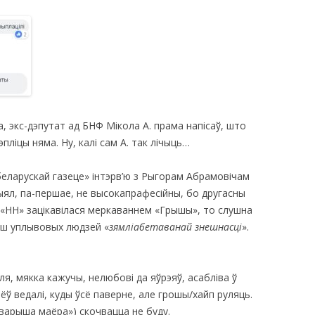
а, экс-дэпутат ад БНФ Мікола А. прама напісаў, што
ліцы няма. Ну, калі сам А. так лічыць…
еларускай газеце» інтэрв’ю з Рыгорам Абрамовічам
ыял, па-першае, не высокапрафесійны, бо другасны
 «НН» зацікавілася меркаваннем «Грышы», то слушна
ьш уплывовых людзей «
зямліабетаванай знешнасці
».
ля, мякка кажучы, нелюбові да яўрэяў, асабліва ў
ёў ведалі, куды ўсё паверне, але грошы/хайп руляць.
таварыша маёра») скочвацца не буду.