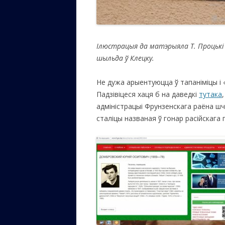
Ілюстрацыя да
матэрыяла
Т. Процькі
шыльда ў Клецку.
Не дужа арыентуюцца ў тапаніміцы і «
Падзівіцеся хаця б на даведкі
тутака
,
адміністрацыі Фрунзенскага раёна ш
сталіцы названая ў гонар расійскага