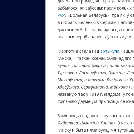
для 5-10% грамадзян, пры дапамозе я
адбылося, як заўсёды: пасля колькіх 
Руху
«Вольная Беларусь», пра які ў са
а і Юрась Беленькі з Сержам Папковым
дактрыне» З. П. і папулярнасць сваёй
апазіцыянераў
апанентаў рэжыму цяг
Маркотна стала і ад
артыкула
Таццян
Мінска) – гэткай ксенафобіяй ад яго
вуліцы Талстога (мяркую, што Льва, а
Тургенева, Дастаеўскага, Пушкіна, Ле
Маякоўскага, а таксама Бялінскага, Гр
Адоеўскага, Серафімавіча, Майкова і 
названую так у 1919 г. (вядома, у го
трэ’ было даўмецца прыпісаць яе існ
Замінаюць спадарыні і вуліцы жывапі
Фядотава, Шышкіна, Рэпіна
». З яе а
Мінску нібыта няма вуліц імя тутэйшы