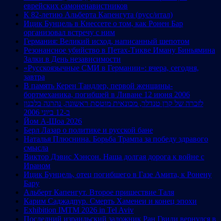
еврейских самоненавистников
К 82-летию Альберта Капенгута (русс/итал)
Ицик Бунцель в Кнессете о том, как Ронен Бар
организовал встречу с ним
Германия: Великий исход, написанный шепотом
Резонансное убийство в Петах-Тикве Иману Биньямина
Залки в День независимости
«Русскоязычные СМИ в Германии»: вчера, сегодня,
завтра
В память Керен Тандлер, первой женщины-
бортмеханика, погибшей в Ливане 12 июня 2006
לזכרה של קרן טנדלר, מכונאית מוטסת ראשונה, נהרגה בלבנון
ב-12 ביוני 2006
Йом А-Шоа 2026
Берл Лазар о политике и русской бане
Наталья Плюснина. Борьба Трампа за победу здравого
смысла
Виктор Дэвис Хэнсон. Наша долгая дорога к войне с
Ираном
Ицик Бунцель, отец погибшего в Газе Амита, к Ронену
Бару
Альберт Капенгут. Второе пришествие Таля
Карим Саджадпур. Смерть Хаменеи и конец эпохи
Exhibition IMTM 2026 in Tel Aviv
Последний израильский заложник Ран Гвили вернулся в