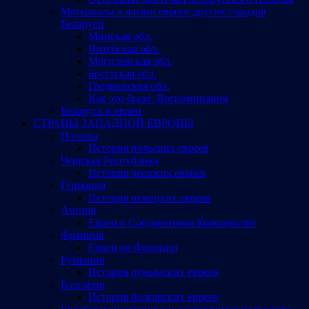
Материалы о жизни евреев других городов
Беларуси
Минская обл.
Витебская обл.
Могилевская обл.
Брестская обл.
Гродненская обл.
Как это было. Воспоминания
Беларусь и евреи
СТРАНЫ ЗАПАДНОЙ ЕВРОПЫ
Польша
История польских евреев
Чешская Республика
История чешских евреев
Германия
История немецких евреев
Англия
Евреи в Соединенном Королевстве
Франция
Евреи во Франции
Румыния
История румынских евреев
Болгария
История болгарских евреев