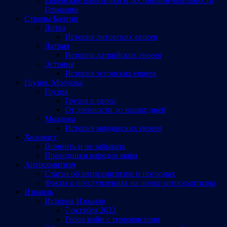
Еврейские памятники и достопримечательности
Германии
Страны Балтии
Литва
История литовских евреев
Латвия
История латвийских евреев
Эстония
История эстонских евреев
Грузия, Молдова
Грузия
Грузия и евреи
От древности до наших дней
Молдова
История молдавских евреев
Холокост
Помнить и не забывать
Праведники народов мира
Антисемитизм
Статьи об антисемитизме и погромах
Факты о преступлениях на почве антисемитизма
Израиль
История Израиля
7 октября 2023
Герои войн с террористами