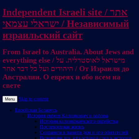
Independent Israeli site / אתר
ישראלי עצמאי / Независимый
израильский сайт
From Israel to Australia. About Jews and
everything else / מישראל לאוסטרליה. על
היהודים ועל כל דבר אחר / От Израиля до
Австралии. О евреях и обо всем на
свете
Skip to content
Menu
Еврейская Беларусь
История евреев Калинкович и района
История калинковичского еврейства
Послевоенная жизнь
Сохраним в памяти дом и его обитателей
Вспомним тех, кто оставил след в истории