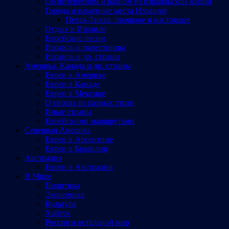
Об интересном и разном из израильской жизни
Города и памятные места Израиляl
Петах-Тиква: прошлое и настоящее
Отдых в Израиле
Еврейские песни
Израиль и палестинцы
Израиль и др. страны
Америка, Канада и др. страны
Евреи в Америке
Евреи в Канаде
Евреи в Мексике
О евреях из разных стран
Иные страны
Еврейскими маршрутами
Северная Америка
Евреи в Аргентине
Евреи в Бразилии
Австралия
Евреи в Австралии
В Мире
Политика
Экономика
Культура
Хайтек
Россия и остальной мир