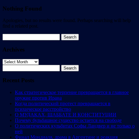
Nothing Found
Apologies, but no results were found. Perhaps searching will help
find a related post.
Search
for:
Archives
Archives
Search
for:
Recent Posts
Как стратегическое терпение превращается в главное
оружие против Ирана
Когда политический протест превращается в
психическое расстройство
О МУДАКАХ, ШАББАТЕ И КОНСТИТУЦИИ
Почему бульбашное существо остается на свободе
О политических кульбитах Софы Ландвер и не только о
ней
Финал Мондиаля, драма в Аргентине и реакция