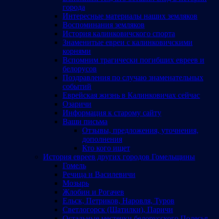
города
Интересные материалы наших земляков
Воспоминания земляков
История калинковичского спорта
Знаменитые евреи с калинковичскими
корнями
Вспомним трагически погибших евреев и
белорусов
Поздравления по случаю знаменательных
событий
Еврейская жизнь в Калинковичах сейчас
Озаричи
Информация к старому сайту
Ваши письма
Отзывы, предложения, уточнения,
дополнения
Кто кого ищет
История евреев других городов Гомельщины
Гомель
Речица и Василевичи
Мозырь
Жлобин и Рогачев
Ельск, Петриков, Наровля, Туров
Светлогорск (Шатилки), Паричи
Остальные местечки белорусского Полесья