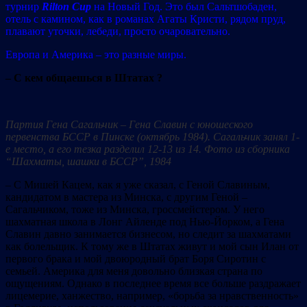
турнир
Rilton Cup
на Новый Год. Это был Сальтшобаден,
отель с камином, как в романах Агаты Кристи, рядом пруд,
плавают уточки, лебеди, просто очаровательно.
Европа и Америка – это разные миры.
– С кем общаешься в Штатах ?
Партия Гена Сагальчик – Гена Славин с юношеского
первенства БССР в Пинске (октябрь 1984). Сагальчик занял 1-
е место, а его тезка разделил 12-13 из 14. Фото из сборника
“Шахматы, шашки в БССР”, 1984
– С Мишей Кацем, как я уже сказал, с Геной Славиным,
кандидатом в мастера из Минска, с другим Геной –
Сагальчиком, тоже из Минска, гроссмейстером. У него
шахматная школа в Лонг Айленде под Нью-Йорком, а Гена
Славин давно занимается бизнесом, но следит за шахматами
как болельщик. К тому же в Штатах живут и мой сын Илан от
первого брака и мой двоюродный брат Боря Сиротин с
семьей. Америка для меня довольно близкая страна по
ощущениям. Однако в последнее время все больше раздражает
лицемерие, ханжество, например, «борьба за нравственность»