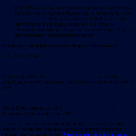
Юра Шульман со своим минским тренером Альбертом
Капенгутом по дороге в Иерусалим на Маккабиаду 1993.
2. Юра в Америке
– С Юрой мы раньше
часто играли в турнирах, виделись. Он играл за
сборную несколько раз. Года 3 как уже не видел. У него,
действительно, своя шахматная школа.
А знаешь отца Юры, шашиста Марика Шульмана?
– Да, но не общался.
Миша Кац в Минске и с дочкой
Леной, ныне международным мастером по шахматам. фото
1996
Кац и Елена Альтшуль, 1983 с
Альтшуль и Зоей Садовской, 1986
– А вот с кем из шашистов очень близок, так это с Мишей
Кацем. Считаю его старшим другом и истинным гением.
Почему его считаю гением?
Воспитал трех чемпионок мира