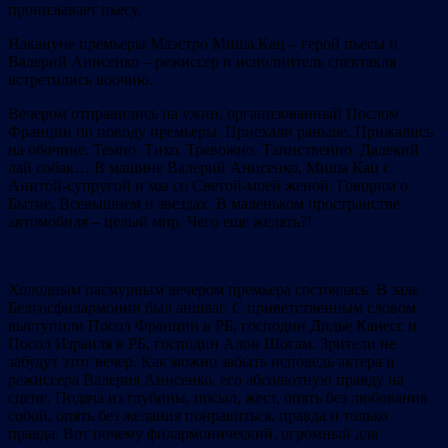
пронизывает пьесу.
Накануне премьеры Маэстро Миша Кац – герой пьесы и
Валерий Анисенко – режиссер и исполнитель спектакля
встретились воочию.
Вечером отправились на ужин, организованный Послом
Франции по поводу премьеры. Приехали раньше. Прижались
на обочине. Темно. Тихо. Тревожно. Таинственно. Далекий
лай собак… В машине Валерий Анисенко, Миша Кац с
Анитой-супругой и мы со Светой-моей женой. Говорим о
Бытие, Всевышнем и звездах. В маленьком пространстве
автомобиля – целый мир. Чего еще желать?!
Холодным пасмурным вечером премьера состоялась. В зале
Белгосфилармонии был аншлаг. С приветственным словом
выступили Посол Франции в РБ, господин Дидье Канесс и
Посол Израиля в РБ, господин Алон Шогам. Зрители не
забудут этот вечер. Как можно забыть исповедь актера и
режиссера Валерия Анисенко, его абсолютную правду на
сцене. Подача из глубины, посыл, жест, опять без любования
собой, опять без желания понравиться, правда и только
правда. Вот почему филармонический, огромный для