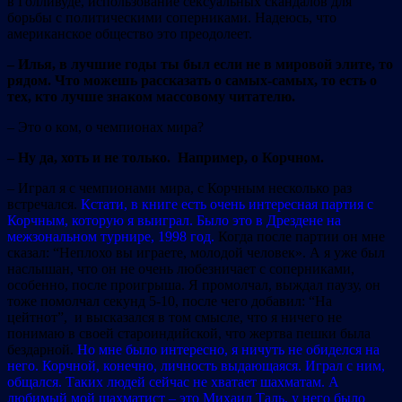
в Голливуде, использование сексуальных скандалов для
борьбы с политическими соперниками. Надеюсь, что
американское общество это преодолеет.
– Илья, в лучшие годы ты был если не в мировой элите, то
рядом. Что можешь рассказать о самых-самых, то есть о
тех, кто лучше знаком массовому читателю.
– Это о ком, о чемпионах мира?
– Ну да, хоть и не только. Например, о Корчном.
– Играл я с чемпионами мира, с Корчным несколько раз
встречался.
Кстати, в книге есть очень интересная партия с
Корчным, которую я выиграл. Было это в Дрездене на
межзональном турнире, 1998 год.
Когда после партии он мне
сказал: “Неплохо вы играете, молодой человек». А я уже был
наслышан, что он не очень любезничает с соперниками,
особенно, после проигрыша. Я промолчал, выждал паузу, он
тоже помолчал секунд 5-10, после чего добавил: “На
цейтнот”, и высказался в том смысле, что я ничего не
понимаю в своей староиндийской, что жертва пешки была
бездарной.
Но мне было интересно, я ничуть не обиделся на
него. Корчной, конечно, личность выдающаяся. Играл с ним,
общался. Таких людей сейчас не хватает шахматам. А
любимый мой шахматист – это Михаил Таль, у него было