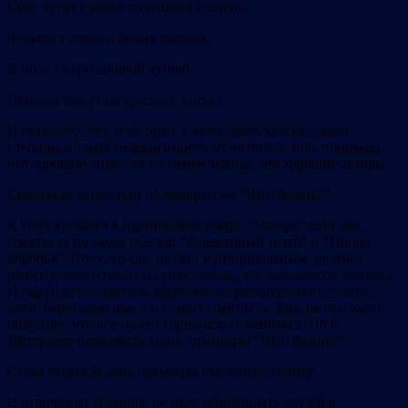
Снег летит с небес сплошной стеною,
Фонари гуляют в белых шапках.
В поле с керосиновой луною
Паровоз бежит на красных лапках.
И понимаю: нет, и не будет у меня таких красок, такой
глубины и такой независимости от читателя. Еще понимаю,
что хорошие читатели не менее важны, чем хорошие авторы.
Спектакль окрестили по-белорусски “Што балiць?”
К тому времени в израильском театре “Матара” шли два
спектакля по моим пьесам: “Деревянный театр” и “Гнездо
воробья”. Но театр еще не был муниципальным, не имел
репертуарного плана и существовал, что называется, вопреки.
И вдруг, руководитель зарубежного репертуарного театра,
мэтр, берет мою пьесу и ставит спектакль. Еще не проходит
опасение, что все может сорваться, отмениться. Но в
Интернете появляется анонс премьеры “Што балiць?”.
Стоял мороз. В день премьеры выглянуло солнце.
В отличие от Израиля, не надо обзванивать друзей и