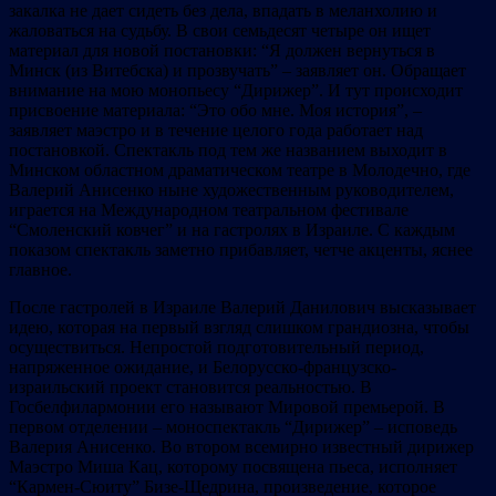
закалка не дает сидеть без дела, впадать в меланхолию и
жаловаться на судьбу. В свои семьдесят четыре он ищет
материал для новой постановки: “Я должен вернуться в
Минск (из Витебска) и прозвучать” – заявляет он. Обращает
внимание на мою монопьесу “Дирижер”. И тут происходит
присвоение материала: “Это обо мне. Моя история”, –
заявляет маэстро и в течение целого года работает над
постановкой. Спектакль под тем же названием выходит в
Минском областном драматическом театре в Молодечно, где
Валерий Анисенко ныне художественным руководителем,
играется на Международном театральном фестивале
“Смоленский ковчег” и на гастролях в Израиле. С каждым
показом спектакль заметно прибавляет, четче акценты, яснее
главное.
После гастролей в Израиле Валерий Данилович высказывает
идею, которая на первый взгляд слишком грандиозна, чтобы
осуществиться. Непростой подготовительный период,
напряженное ожидание, и Белорусско-французско-
израильский проект становится реальностью. В
Госбелфилармонии его называют Мировой премьерой. В
первом отделении – моноспектакль “Дирижер” – исповедь
Валерия Анисенко. Во втором всемирно известный дирижер
Маэстро Миша Кац, которому посвящена пьеса, исполняет
“Кармен-Сюиту” Бизе-Щедрина, произведение, которое