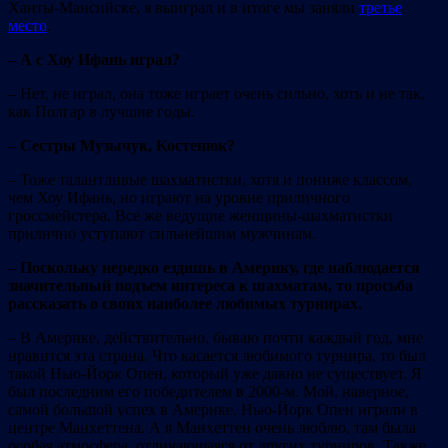
Ханты-Мансийске, я выиграл и в итоге мы заняли
третье
место
.
– А с Хоу Ифань играл?
– Нет, не играл, она тоже играет очень сильно, хоть и не так,
как Полгар в лучшие годы.
– Сестры Музычук, Костенюк?
– Тоже талантливые шахматистки, хотя и пониже классом,
чем Хоу Ифань, но играют на уровне приличного
гроссмейстера. Все же ведущие женщины-шахматистки
прилично уступают сильнейшим мужчинам.
– Поскольку нередко ездишь в Америку, где наблюдается
значительный подъем интереса к шахматам, то просьба
рассказать о своих наиболее любимых турнирах.
– В Америке, действительно, бываю почти каждый год, мне
нравится эта страна. Что касается любимого турнира, то был
такой Нью-Йорк Опен, который уже давно не существует. Я
был последним его победителем в 2000-м. Мой, наверное,
самой большой успех в Америке. Нью-Йорк Опен играли в
центре Манхеттена. А я Манхеттен очень люблю, там была
особая атмосфера, отличающаяся от других турниров. Также