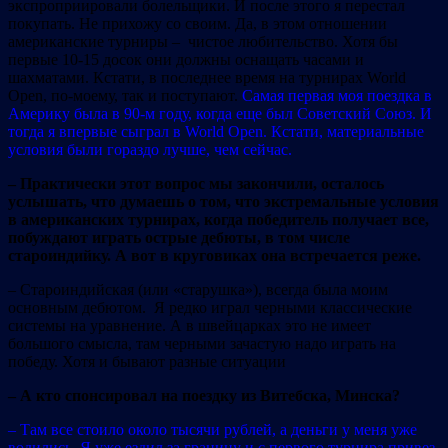
экспроприировали болельщики. И после этого я перестал
покупать. Не прихожу со своим. Да, в этом отношении
американские турниры – чистое любительство. Хотя бы
первые 10-15 досок они должны оснащать часами и
шахматами. Кстати, в последнее время на турнирах World
Оpen, по-моему, так и поступают.
Самая первая моя поездка в
Америку была в 90-м году, когда еще был Советский Союз. И
тогда я впервые сыграл в World Оpen. Кстати, материальные
условия были гораздо лучше, чем сейчас.
– Практически этот вопрос мы закончили, осталось
услышать, что думаешь о том, что экстремальные условия
в американских турнирах, когда победитель получает все,
побуждают играть острые дебюты, в том числе
староиндийку. А вот в круговиках она встречается реже.
– Староиндийская (или «старушка»), всегда была моим
основным дебютом. Я редко играл черными классические
системы на уравнение. А в швейцарках это не имеет
большого смысла, там черными зачастую надо играть на
победу. Хотя и бывают разные ситуации
– А кто спонсировал на поездку из Витебска, Минска?
– Там все стоило около тысячи рублей, а деньги у меня уже
водились. Я уже ездил за границу и с первого турнира привез