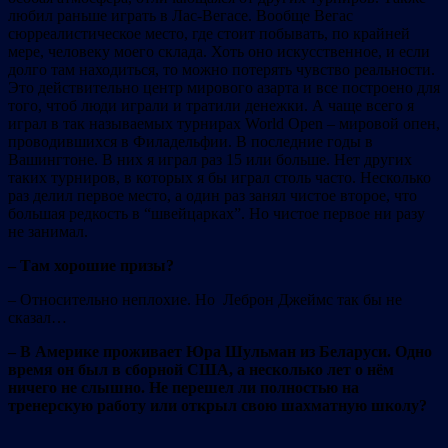
любил раньше играть в Лас-Вегасе. Вообще Вегас
сюрреалистическое место, где стоит побывать, по крайней
мере, человеку моего склада. Хоть оно искусственное, и если
долго там находиться, то можно потерять чувство реальности.
Это действительно центр мирового азарта и все построено для
того, чтоб люди играли и тратили денежки. А чаще всего я
играл в так называемых турнирах World Оpen – мировой опен,
проводившихся в Филадельфии. В последние годы в
Вашингтоне. В них я играл раз 15 или больше. Нет других
таких турниров, в которых я бы играл столь часто. Несколько
раз делил первое место, а один раз занял чистое второе, что
большая редкость в “швейцарках”. Но чистое первое ни разу
не занимал.
– Там хорошие призы?
– Относительно неплохие. Но Леброн Джеймс так бы не
сказал…
– В Америке проживает Юра Шульман из Беларуси. Одно
время он был в сборной США, а несколько лет о нём
ничего не слышно. Не перешел ли полностью на
тренерскую работу или открыл свою шахматную школу?