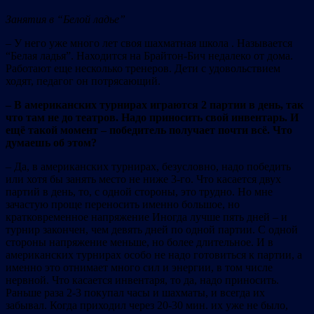
Занятия в “Белой ладье”
– У него уже много лет своя шахматная школа . Называется
“Белая ладья”. Находится на Брайтон-Бич недалеко от дома.
Работают еще несколько тренеров. Дети с удовольствием
ходят, педагог он потрясающий.
– В американских турнирах играются 2 партии в день, так
что там не до театров. Надо приносить свой инвентарь. И
ещё такой момент – победитель получает почти всё. Что
думаешь об этом?
– Да, в американских турнирах, безусловно, надо победить
или хотя бы занять место не ниже 3-го. Что касается двух
партий в день, то, с одной стороны, это трудно. Но мне
зачастую проще переносить именно большое, но
кратковременное напряжение Иногда лучше пять дней – и
турнир закончен, чем девять дней по одной партии. С одной
стороны напряжение меньше, но более длительное. И в
американских турнирах особо не надо готовиться к партии, а
именно это отнимает много сил и энергии, в том числе
нервной. Что касается инвентаря, то да, надо приносить.
Раньше раза 2-3 покупал часы и шахматы, и всегда их
забывал. Когда приходил через 20-30 мин. их уже не было,