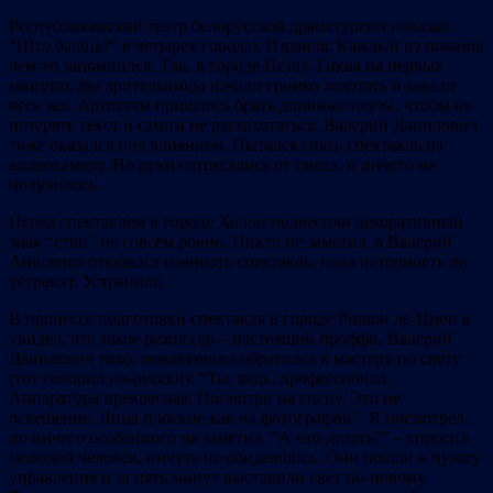
Республиканский театр белорусской драматургии показал
“Што балiць?” в четырех городах Израиля. Каждый из показов
чем-то запомнился. Так, в городе Петах-Тиква на первых
минутах две зрительницы начали громко хохотать и завели
весь зал. Артистам пришлось брать длинные паузы, чтобы не
потерять текст и самим не расхохотаться. Валерий Данилович
тоже оказался под влиянием. Пытался снять спектакль на
видеокамеру. Но руки сотрясались от смеха, и ничего не
получилось.
Перед спектаклем в городе Холон подвесили декоративный
знак “стоп” не совсем ровно. Никто не заметил, а Валерий
Анисенко отказался начинать спектакль, пока неточность не
устранят. Устранили.
В процессе подготовки спектакля в городе Ришон ле-Цион я
увидел, что такое режиссер – настоящий проффи. Валерий
Данилович тихо, ненавязчиво обратился к мастеру по свету
(тот говорил по-русски): “Ты, ведь, профессионал.
Аппаратура прекрасная. Посмотри на сцену. Это не
освещение. Лица плоские как на фотографии”. Я посмотрел,
но ничего особенного не заметил. “А что делать?” – спросил
молодой человек, ничуть не обидевшись. Они пошли к пульту
управления и за пять минут выставили свет по-новому.