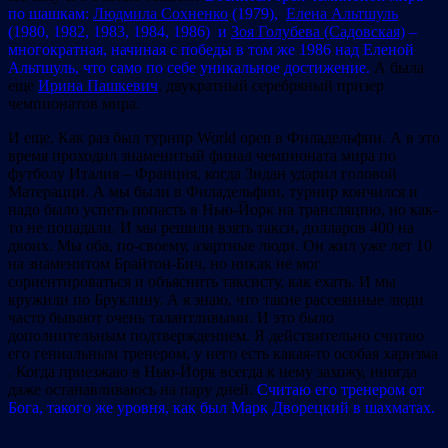
по шашкам:
Людмила Сохненко
(1979),
Елена Альтшуль
(1980, 1982, 1983, 1984, 1986) и
Зоя Голубева (Садовская)
–
многократная, начиная с победы в том же 1986 над Еленой
Альтшуль, что само по себе уникальное достижение.
А была
еще
Ирина Пашкевич
, двукратный серебряный призер
чемпионатов мира.
И еще. Как раз был турнир World open в Филадельфии. А в это
время проходил знаменитый финал чемпионата мира по
футболу Италия – Франция, когда Зидан ударил головой
Матерацци. А мы были в Филадельфии, турнир кончился и
надо было успеть попасть в Нью-Йорк на трансляцию, но как-
то не попадали. И мы решили взять такси, долларов 400 на
двоих. Мы оба, по-своему, азартные люди. Он жил уже лет 10
на знаменитом Брайтон-Бич, но никак не мог
сориентироваться и объяснить таксисту, как ехать. И мы
кружили по Бруклину. А я знаю, что такие рассеянные люди
часто бывают очень талантливыми. И это было
дополнительным подтверждением. Я действительно считаю
его гениальным тренером, у него есть какая-то особая харизма
. Когда приезжаю в Нью-Йорк всегда к нему захожу, иногда
даже останавливаюсь на пару дней.
Считаю его тренером от
Бога, такого же уровня, как был Марк Дворецкий в шахматах.