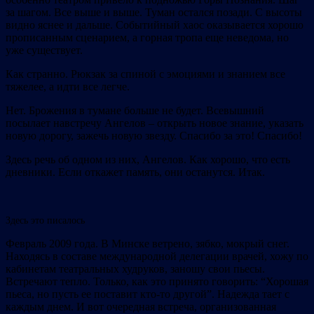
за шагом. Все выше и выше. Туман остался позади. С высоты
видно яснее и дальше. Событийный хаос оказывается хорошо
прописанным сценарием, а горная тропа еще неведома, но
уже существует.
Как странно. Рюкзак за спиной с эмоциями и знанием все
тяжелее, а идти все легче.
Нет. Брожения в тумане больше не будет. Всевышний
посылает навстречу Ангелов – открыть новое знание, указать
новую дорогу, зажечь новую звезду. Спасибо за это! Спасибо!
Здесь речь об одном из них, Ангелов. Как хорошо, что есть
дневники. Если откажет память, они останутся. Итак.
Здесь это писалось
Февраль 2009 года. В Минске ветрено, зябко, мокрый снег.
Находясь в составе международной делегации врачей, хожу по
кабинетам театральных худруков, заношу свои пьесы.
Встречают тепло. Только, как это принято говорить: “Хорошая
пьеса, но пусть ее поставит кто-то другой”. Надежда тает с
каждым днем. И вот очередная встреча, организованная