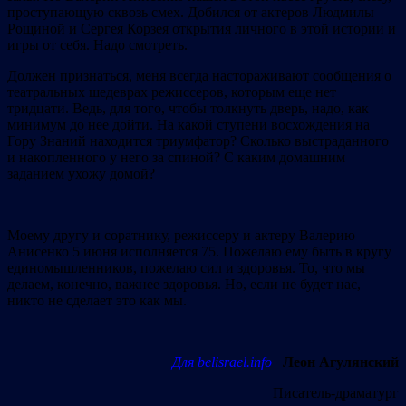
проступающую сквозь смех. Добился от актеров Людмилы
Рощиной и Сергея Корзея открытия личного в этой истории и
игры от себя. Надо смотреть.
Должен признаться, меня всегда настораживают сообщения о
театральных шедеврах режиссеров, которым еще нет
тридцати. Ведь, для того, чтобы толкнуть дверь, надо, как
минимум до нее дойти. На какой ступени восхождения на
Гору Знаний находится триумфатор? Сколько выстраданного
и накопленного у него за спиной? С каким домашним
заданием ухожу домой?
Моему другу и соратнику, режиссеру и актеру Валерию
Анисенко 5 июня исполняется 75. Пожелаю ему быть в кругу
единомышленников, пожелаю сил и здоровья. То, что мы
делаем, конечно, важнее здоровья. Но, если не будет нас,
никто не сделает это как мы.
Для belisrael.info
Леон Агулянский
Писатель-драматург