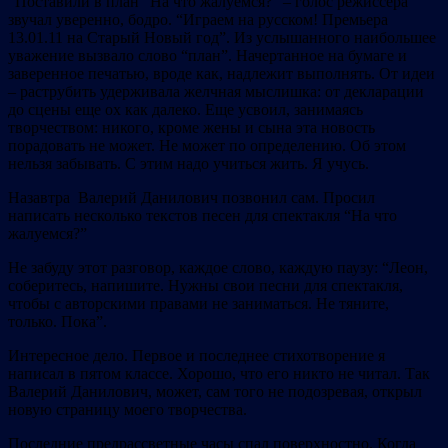
“Поставили в план “На что жалуемся?” – голос режиссера
звучал уверенно, бодро. “Играем на русском! Премьера
13.01.11 на Старый Новый год”. Из услышанного наибольшее
уважение вызвало слово “план”. Начертанное на бумаге и
заверенное печатью, вроде как, надлежит выполнять. От идеи
– раструбить удерживала желчная мыслишка: от декларации
до сцены еще ох как далеко. Еще усвоил, занимаясь
творчеством: никого, кроме жены и сына эта новость
порадовать не может. Не может по определению. Об этом
нельзя забывать. С этим надо учиться жить. Я учусь.
Назавтра Валерий Данилович позвонил сам. Просил
написать несколько текстов песен для спектакля “На что
жалуемся?”
Не забуду этот разговор, каждое слово, каждую паузу: “Леон,
соберитесь, напишите. Нужны свои песни для спектакля,
чтобы с авторскими правами не заниматься. Не тяните,
только. Пока”.
Интересное дело. Первое и последнее стихотворение я
написал в пятом классе. Хорошо, что его никто не читал. Так
Валерий Данилович, может, сам того не подозревая, открыл
новую страницу моего творчества.
Последние предрассветные часы спал поверхностно. Когда