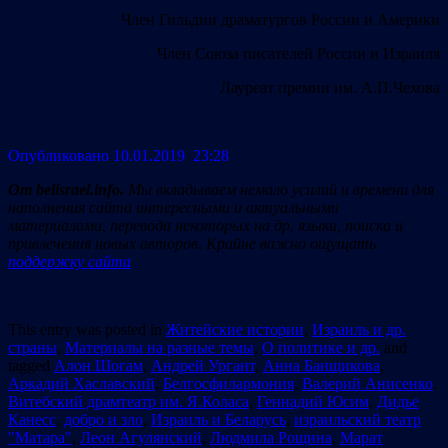
Член Гильдии драматургов России и Америки
Член Союза писателей России и Израиля
Лауреат премии им. А.П.Чехова
Опубликовано 10.01.2019 23:28
От belisrael.info.
Мы вкладываем немало усилий и времени для
наполнения сайта интересными и актуальными
материалами, перевода некоторых на др. языки, поиска и
привлечения новых авторов. Крайне важно ощущать
поддержку сайта
This entry was posted in
Житейские истории
,
Израиль и др.
страны
,
Материалы на разные темы
,
О политике и др.
and
tagged
Алон Шогам
,
Андрей Ургант
,
Анна Банщикова
,
Аркадий Хаславский
,
Белгосфилармония
,
Валерий Анисенко
,
Витебский драмтеатр им. Я.Коласа
,
Геннадий Юсим
,
Дидье
Канесс
,
добро и зло
,
Израиль и Беларусь
,
израильский театр
"Матара"
,
Леон Агулянский
,
Людмила Рощина
,
Марат