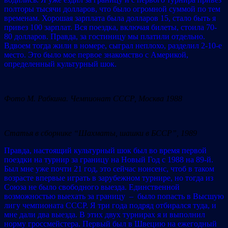
полторы тысячи долларов, что было огромной суммой по тем
временам. Хорошая зарплата была долларов 15, стало быть я
привез 100 зарплат. Вся поездка, включая билеты, стоила 70-
80 долларов. Правда, за гостиницу мы платили отдельно.
Вдвоем тогда жили в номере, сыграл неплохо, разделил 2-10-е
место. Это было мое первое знакомство с Америкой,
определенный культурный шок.
Фото М. Рабкина. Чемпионат СССР, Москва 1988
Статья в сборнике “Шахматы, шашки в БССР”, 1989
Правда, настоящий культурный шок был во время первой
поездки на турнир за границу на Новый Год с 1988 на 89-й.
Был мне уже почти 21 год, это сейчас нонсенс, чтоб в таком
возрасте впервые играть в зарубежном турнире, но тогда из
Союза не было свободного выезда. Единственной
возможностью выехать за границу – было попасть в Высшую
лигу чемпионата СССР. Я три года подряд отбирался туда, и
мне дали два выезда. В этих двух турнирах я и выполнил
норму гроссмейстера. Первый был в Швецию на ежегодный