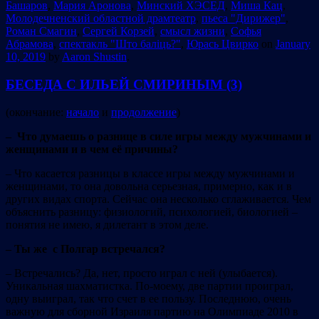
Башаров
,
Мария Аронова
,
Минский ХЭСЕД
,
Миша Кац
,
Молодечненский областной драмтеатр
,
пьеса "Дирижер"
,
Роман Смагин
,
Сергей Корзей
,
смысл жизни
,
Софья
Абрамова
,
спектакль "Што балiць?"
,
Юрась Цвирко
on
January
10, 2019
by
Aaron Shustin
.
БЕСЕДА С ИЛЬЕЙ СМИРИНЫМ (3)
(окончание:
начало
и
продолжение
)
– Что думаешь о разнице в силе игры между мужчинами и
женщинами и в чем её причины?
– Что касается разницы в классе игры между мужчинами и
женщинами, то она довольна серьезная, примерно, как и в
других видах спорта. Сейчас она несколько сглаживается. Чем
объяснить разницу: физиологий, психологией, биологией –
понятия не имею, я дилетант в этом деле.
– Ты же с Полгар встречался?
– Встречались? Да, нет, просто играл с ней (улыбается).
Уникальная шахматистка. По-моему, две партии проиграл,
одну выиграл, так что счет в ее пользу. Последнюю, очень
важную для сборной Израиля партию на Олимпиаде 2010 в