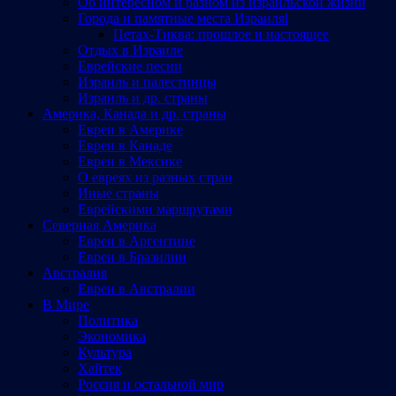
Об интересном и разном из израильской жизни
Города и памятные места Израиляl
Петах-Тиква: прошлое и настоящее
Отдых в Израиле
Еврейские песни
Израиль и палестинцы
Израиль и др. страны
Америка, Канада и др. страны
Евреи в Америке
Евреи в Канаде
Евреи в Мексике
О евреях из разных стран
Иные страны
Еврейскими маршрутами
Северная Америка
Евреи в Аргентине
Евреи в Бразилии
Австралия
Евреи в Австралии
В Мире
Политика
Экономика
Культура
Хайтек
Россия и остальной мир