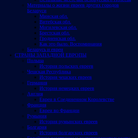
Материалы о жизни евреев других городов
Беларуси
Минская обл.
Витебская обл.
Могилевская обл.
Брестская обл.
Гродненская обл.
Как это было. Воспоминания
Беларусь и евреи
СТРАНЫ ЗАПАДНОЙ ЕВРОПЫ
Польша
История польских евреев
Чешская Республика
История чешских евреев
Германия
История немецких евреев
Англия
Евреи в Соединенном Королевстве
Франция
Евреи во Франции
Румыния
История румынских евреев
Болгария
История болгарских евреев