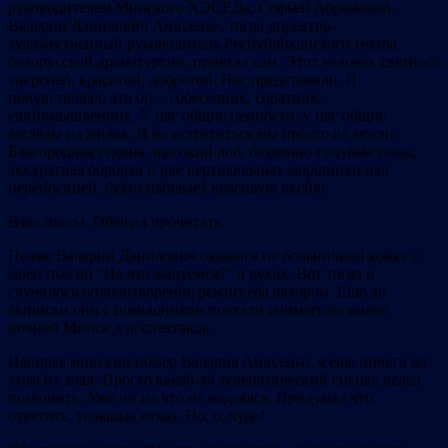
руководителем Минского ХЭСЕДа, Софьей Абрамовой.
Валерий Данилович Анисенко, тогда директор-
художественный руководитель Республиканского театра
белорусской драматургии, приехал сам. Этот человек светился
энергией, красотой, добротой. Нас представили. Я
почувствовал, это он – собеседник, соратник,
единомышленник. У нас общие ценности, у нас общие
взгляды на жизнь. И не встретиться мы просто не могли.
Благородная седина, высокий лоб, бездонно-голубые глаза,
аккуратная бородка и две вертикальных морщинки над
переносицей, будто напевает красивую песню…
Взял пьесы. Обещал прочитать.
Позже Валерий Данилович оказался на больничной койке с
моей пьесой “На что жалуемся?” в руках. Вот тогда и
случилось оплодотворение режиссера автором. Еще до
выписки они с помощником поехали снимать на видео
ночной Минск для спектакля.
Набирая минский номер Валерия Анисенко, я еще ничего об
этом не знал. Просто какой-то телепатический сигнал велел
позвонить. Уже ни на что не надеялся. Придумал что
ответить, услышав отказ. Но, о, чудо!