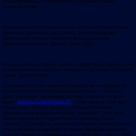
моноспектакля зал, не шевелился и не дышал, внимая
исповеди актера.
Появление на сцене героя пьесы во втором отделении стало
приятным сюрпризом для публики. Затем последовало
филигранное звучание Кармен-сюиты под взмахом
дирижерской палочки Маэстро Миши Каца.
Об этом немало говорили, писали и продолжают говорить. Но
для каждого из нас троих эта премьера стала знаковой, этапом
жизни, вехой на пути.
25 февраля 2019 мне предстоит увидеть еще одну премьеру
Минского областного драматического театра – спектакль
друга, соратника, наставника, Валерия Анисенко по моей
пьесе “
Любовь.Собак@Точка.RU
“. Спектакль по этой пьесе
ставил театр “Матара” (режиссер Геннадий Юсим) и
Московская театральная компания “Маскарад” с участием
Марии Ароновой и Андрея Урганта (режиссер Роман
Самгин). Он собирал и продолжает собирать в новой версии с
участием Анны Банщиковой и Марата Башарова тысячные
залы. Но Валерий Анисенко нашел в этой пьесе грусть, слезу,