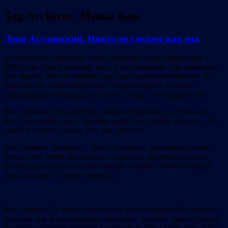
Tag Archives:
Миша Кац
Леон Агулянский. Никто не сделает как мы
За стеклом на книжной полке двадцать томов дневников с
2009 года. Пишу каждый день. Так спокойнее. Так надежнее.
Так вернее. Мы не помним дни, мы помним мгновения. Их
тоже много. События-факты, события-факты. Главное –
зафиксировать эмоцию, если не в словах, то между ними.
Как странно. Пятьдесят лет жизни потрачены на “быть как
все”, ненужные цели, ложные ценности, чужие лозунги. Это
социум творит с нами. Ему так удобнее.
Как странно. Полвека – “ёжик в тумане”. Неизвестно куда,
неизвестно зачем, натыкаясь на камни и разбивая коленки.
Бесплодные встречи с ненужными людьми. Ложь на лицах,
ложь в словах и ложь в сердцах.
Как странно. За девять последних лет впечатлений и эмоций
больше, чем за предыдущие пятьдесят. Занятие творчеством и
особенно театром привело к подножью Горы Познания. Шаг