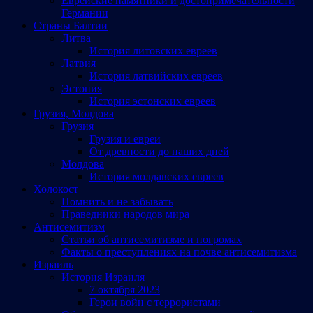
Еврейские памятники и достопримечательности
Германии
Страны Балтии
Литва
История литовских евреев
Латвия
История латвийских евреев
Эстония
История эстонских евреев
Грузия, Молдова
Грузия
Грузия и евреи
От древности до наших дней
Молдова
История молдавских евреев
Холокост
Помнить и не забывать
Праведники народов мира
Антисемитизм
Статьи об антисемитизме и погромах
Факты о преступлениях на почве антисемитизма
Израиль
История Израиля
7 октября 2023
Герои войн с террористами