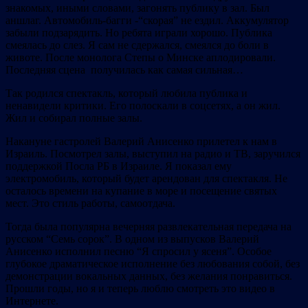
знакомых, иными словами, загонять публику в зал. Был
аншлаг. Автомобиль-багги -“скорая” не ездил. Аккумулятор
забыли подзарядить. Но ребята играли хорошо. Публика
смеялась до слез. Я сам не сдержался, смеялся до боли в
животе. После монолога Степы о Минске аплодировали.
Последняя сцена получилась как самая сильная…
Так родился спектакль, который любила публика и
ненавидели критики. Его полоскали в соцсетях, а он жил.
Жил и собирал полные залы.
Накануне гастролей Валерий Анисенко прилетел к нам в
Израиль. Посмотрел залы, выступил на радио и ТВ, заручился
поддержкой Посла РБ в Израиле. Я показал ему
электромобиль, который будет арендован для спектакля. Не
осталось времени на купание в море и посещение святых
мест. Это стиль работы, самоотдача.
Тогда была популярна вечерняя развлекательная передача на
русском “Семь сорок”. В одном из выпусков Валерий
Анисенко исполнил песню “Я спросил у ясеня”. Особое
глубокое драматическое исполнение без любования собой, без
демонстрации вокальных данных, без желания понравиться.
Прошли годы, но я и теперь люблю смотреть это видео в
Интернете.