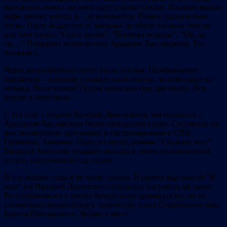
проснулся, понял: из меня прут строки стихов. Наскоро выпил
кофе, рюмку виски, и – за компьютер. Пошло удивительно
легко. Один за другим от завтрака до обеда написал тексты
для трех песен: “Суп с котом”, “Песенка водилы”, “Ой, да
ты…” Отправил композитору Аркадию Хаславскому. Тот
похвалил.
Через день наброски песен были готовы. Незабываемое
ощущение – впервые слышать свои тексты, положенные на
музыку. Получилось! Потом написали еще две песни. Все
вошли в спектакль.
С тех пор, с подачи Валерия Даниловича, мы написали с
Аркадием Хаславским более пятидесяти песен. Составили из
них концертную программу и гастролировали в СПб,
Германии, Америке. Одну из песен, романс “Скажите мне”
Валерий Анисенко недавно записал в своем великолепном,
кстати, исполнении под гитару.
В последние годы я не пишу стихов. В работе над пьесой “Я
жив” (ее Валерий Данилович собирался поставить на сцене
Республиканского театра белорусской драматургии, но не
сложилось) прикоснулся к творчеству поэта Серебряного века
Бориса Поплавского. Читаю у него: