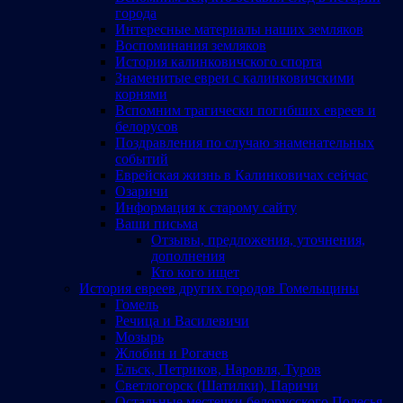
города
Интересные материалы наших земляков
Воспоминания земляков
История калинковичского спорта
Знаменитые евреи с калинковичскими
корнями
Вспомним трагически погибших евреев и
белорусов
Поздравления по случаю знаменательных
событий
Еврейская жизнь в Калинковичах сейчас
Озаричи
Информация к старому сайту
Ваши письма
Отзывы, предложения, уточнения,
дополнения
Кто кого ищет
История евреев других городов Гомельщины
Гомель
Речица и Василевичи
Мозырь
Жлобин и Рогачев
Ельск, Петриков, Наровля, Туров
Светлогорск (Шатилки), Паричи
Остальные местечки белорусского Полесья