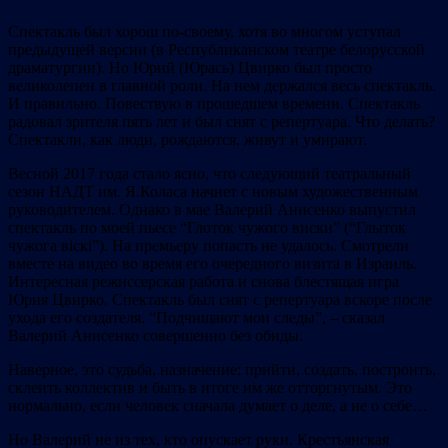
Спектакль был хорош по-своему, хотя во многом уступал
предыдущей версии (в Республиканском театре белорусской
драматургии). Но Юрий (Юрась) Цвирко был просто
великолепен в главной роли. На нем держался весь спектакль.
И правильно. Повествую в прошедшем времени. Спектакль
радовал зрителя пять лет и был снят с репертуара. Что делать?
Спектакли, как люди, рождаются, живут и умирают.
Весной 2017 года стало ясно, что следующий театральный
сезон НАДТ им. Я.Коласа начнет с новым художественным
руководителем. Однако в мае Валерий Анисенко выпустил
спектакль по моей пьесе “Глоток чужого виски” (“Глыток
чужога вiскi”). На премьеру попасть не удалось. Смотрели
вместе на видео во время его очередного визита в Израиль.
Интересная режиссерская работа и снова блестящая игра
Юрия Цвирко. Спектакль был снят с репертуара вскоре после
ухода его создателя. “Подчищают мои следы”, – сказал
Валерий Анисенко совершенно без обиды.
Наверное, это судьба, назначение: прийти, создать, построить,
склеить коллектив и быть в итоге им же отторгнутым. Это
нормально, если человек сначала думает о деле, а не о себе…
Но Валерий не из тех, кто опускает руки. Крестьянская