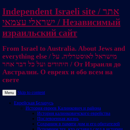
Independent Israeli site / אתר
ישראלי עצמאי / Независимый
израильский сайт
From Israel to Australia. About Jews and
everything else / מישראל לאוסטרליה. על
היהודים ועל כל דבר אחר / От Израиля до
Австралии. О евреях и обо всем на
свете
Skip to content
Menu
Еврейская Беларусь
История евреев Калинкович и района
История калинковичского еврейства
Послевоенная жизнь
Сохраним в памяти дом и его обитателей
Вспомним тех, кто оставил след в истории