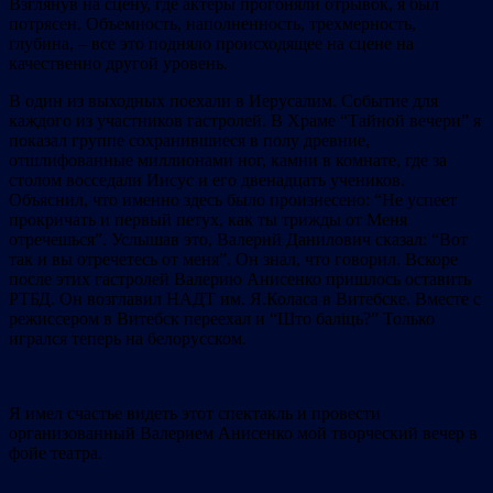
Взглянув на сцену, где актеры прогоняли отрывок, я был
потрясен. Объемность, наполненность, трехмерность,
глубина, – все это подняло происходящее на сцене на
качественно другой уровень.
В один из выходных поехали в Иерусалим. Событие для
каждого из участников гастролей. В Храме “Тайной вечери” я
показал группе сохранившиеся в полу древние,
отшлифованные миллионами ног, камни в комнате, где за
столом восседали Иисус и его двенадцать учеников.
Объяснил, что именно здесь было произнесено: “Не успеет
прокричать и первый петух, как ты трижды от Меня
отречешься”. Услышав это, Валерий Данилович сказал: “Вот
так и вы отречетесь от меня”. Он знал, что говорил. Вскоре
после этих гастролей Валерию Анисенко пришлось оставить
РТБД. Он возглавил НАДТ им. Я.Коласа в Витебске. Вместе с
режиссером в Витебск переехал и “Што балiць?” Только
игрался теперь на белорусском.
Я имел счастье видеть этот спектакль и провести
организованный Валерием Анисенко мой творческий вечер в
фойе театра.