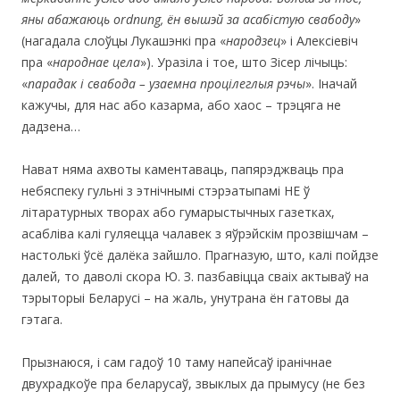
яны абажаюць
ordnung
, ён вышэй за асабістую свабоду
»
(нагадала слоўцы Лукашэнкі пра «
народзец
» і Алексіевіч
пра «
народнае цела
»). Уразіла і тое, што Зісер лічыць:
«
парадак і свабода – узаемна процілеглыя рэчы
». Іначай
кажучы, для нас або казарма, або хаос – трэцяга не
дадзена…
Нават няма ахвоты каментаваць, папярэджваць пра
небяспеку гульні з этнічнымі стэрэатыпамі НЕ ў
літаратурных творах або гумарыстычных газетках,
асабліва калі гуляецца чалавек з яўрэйскім прозвішчам –
настолькі ўсё далёка зайшло. Прагназую, што, калі пойдзе
далей, то даволі скора Ю. З. пазбавіцца сваіх актываў на
тэрыторыі Беларусі – на жаль, унутрана ён гатовы да
гэтага.
Прызнаюся, і сам гадоў 10 таму напейсаў іранічнае
двухрадкоўе пра беларусаў, звыклых да прымусу (не без