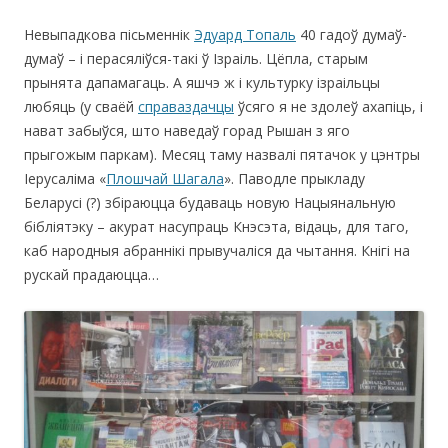
Невыпадкова пісьменнік
Эдуард Топаль
40 гадоў думаў-
думаў – і перасяліўся-такі ў Ізраіль. Цёпла, старым
прынята дапамагаць. А яшчэ ж і культурку ізраільцы
любяць (у сваёй
справаздачцы
ўсяго я не здолеў ахапіць, і
нават забыўся, што наведаў горад Рышан з яго
прыгожым паркам). Месяц таму назвалі пятачок у цэнтры
Іерусаліма «
Плошчай Шагала
». Паводле прыкладу
Беларусі (?) збіраюцца будаваць новую Нацыянальную
бібліятэку – акурат насупраць Кнэсэта, відаць, для таго,
каб народныя абраннікі прывучаліся да чытання. Кнігі на
рускай прадаюцца…