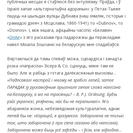
публічных месцах я стаўлюся без энтузіязму. Праўда, і ў
Ізраілі хапае «альтэрнатыўна адораных»: у Петах-Тыкве
пішуць на шыльдах вуліцы Дубнава (наш зямляк, гісторык і
грамадскі дзеяч з Мсціслава, 1860-1941) то «Dubnov», то
«Dovnov». І, між іншага, афіцыйны часопіс «Белавія»
«
OnAir
» з яго расказамі пра падарожжы ды перакладамі
навел Міхаіла Зошчанкі на беларускую мне спадабаўся.
Вяртаючыся да тэмы спеваў: можа, сцюардэса і занадта
рэзка «папрасіла» Зісера & Со. сціхнуць, мяне там не
было. Але ж рабіць з гэтага далёкасяжныя высновы…
«
Падпсавалі настрой і нікому не зрабілі лепей, затое
ПАРАДАК (у рускамоўным арыгінале гэтае слова напісана
па-беларуску, а мо на трасянцы? – В. Р.). O
rdnung
. Будзь
рэйс украінскі, упэўнены, нас бы не перапынялі
». Яго
aбараняла жонка, небезвядомая культуралагіня, аднак
лепей бы не: «
Карацей, я зразумела. Забаронена не толькі
тое, што забаронена (і пра гэта сказана або напісана).
Забаронена можа быць усё заўсёды – і ўсім, кім заўгодна
…