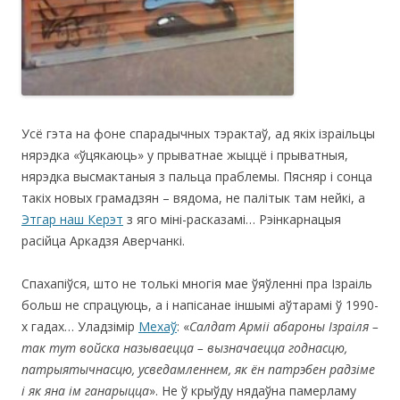
Усё гэта на фоне спарадычных тэрактаў, ад якіх ізраільцы
нярэдка «ўцякаюць» у прыватнае жыццё і прыватныя,
нярэдка высмактаныя з пальца праблемы. Пясняр і сонца
такіх новых грамадзян – вядома, не палітык там нейкі, а
Этгар наш Керэт
з яго міні-расказамі… Рэінкарнацыя
расійца Аркадзя Аверчанкі.
Спахапіўся, што не толькі многія мае ўяўленні пра Ізраіль
больш не спрацуюць, а і напісанае іншымі аўтарамі ў 1990-
х гадах… Уладзімір
Мехаў
: «
Салдат Арміі абароны Ізраіля –
так тут войска называецца – вызначаецца годнасцю,
патрыятычнасцю, усведамленнем, як ён патрэбен радзіме
і як яна ім ганарыцца
». Не ў крыўду нядаўна памерламу