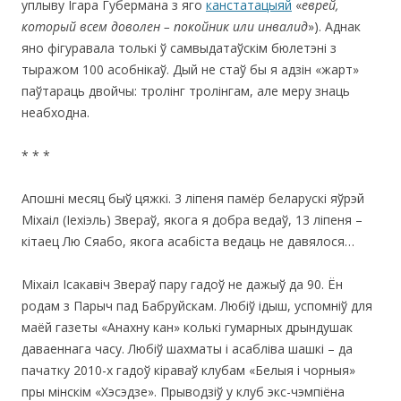
уплыву Ігара Губермана з яго
канстатацыяй
«
еврей,
который всем доволен – покойник или инвалид
»). Аднак
яно фігуравала толькі ў самвыдатаўскім бюлетэні з
тыражом 100 асобнікаў. Дый не стаў бы я адзін «жарт»
паўтараць двойчы: тролінг тролінгам, але меру знаць
неабходна.
* * *
Апошні месяц быў цяжкі. 3 ліпеня памёр беларускі яўрэй
Міхаіл (Іехіэль) Звераў, якога я добра ведаў, 13 ліпеня –
кітаец Лю Сяабо, якога асабіста ведаць не давялося…
Міхаіл Ісакавіч Звераў пару гадоў не дажыў да 90. Ён
родам з Парыч пад Бабруйскам. Любіў ідыш, успомніў для
маёй газеты «Анахну кан» колькі гумарных дрындушак
даваеннага часу. Любіў шахматы і асабліва шашкі – да
пачатку 2010-х гадоў кіраваў клубам «Белыя і чорныя»
пры мінскім «Хэсэдзе». Прыводзіў у клуб экс-чэмпіёна