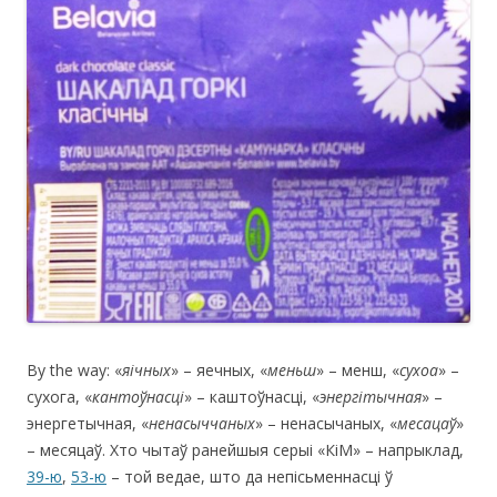
By the way: «
яічных
» – яечных, «
меньш
» – менш, «
сухоа
» –
сухога, «
кантоўнасці
» – каштоўнасці, «
энергітычная
» –
энергетычная, «
ненасыччаных
» – ненасычаных, «
месацаў
»
– месяцаў. Хто чытаў ранейшыя серыі «КіМ» – напрыклад,
39-ю
,
53-ю
– той ведае, што да непісьменнасці ў