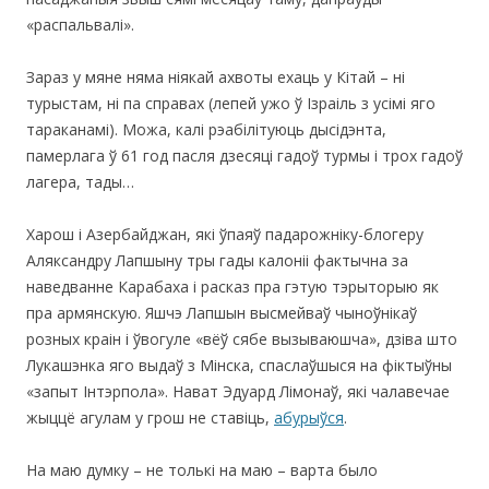
«распальвалі».
Зараз у мяне няма ніякай ахвоты ехаць у Кітай – ні
турыстам, ні па справах (лепей ужо ў Ізраіль з усімі яго
тараканамі). Можа, калі рэабілітуюць дысідэнта,
памерлага ў 61 год пасля дзесяці гадоў турмы і трох гадоў
лагера, тады…
Харош і Азербайджан, які ўпаяў падарожніку-блогеру
Аляксандру Лапшыну тры гады калоніі фактычна за
наведванне Карабаха і расказ пра гэтую тэрыторыю як
пра армянскую. Яшчэ Лапшын высмейваў чыноўнікаў
розных краін і ўвогуле «вёў сябе вызываюшча», дзіва што
Лукашэнка яго выдаў з Мінска, спаслаўшыся на фіктыўны
«запыт Інтэрпола». Нават Эдуард Лімонаў, які чалавечае
жыццё агулам у грош не ставіць,
абурыўся
.
На маю думку – не толькі на маю – варта было