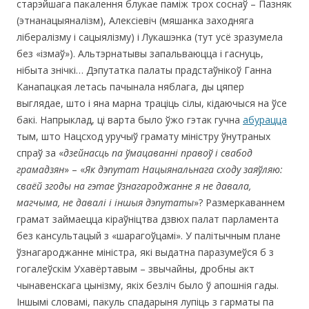
старэйшага пакалення блукае паміж трох соснаў – Пазняк
(этнанацыяналізм), Алексіевіч (мяшанка заходняга
лібералізму і сацыялізму) і Лукашэнка (тут усё зразумела
без «ізмаў»). Альтэрнатывы запальваюцца і гаснуць,
нібыта знічкі… Дэпутатка палаты прадстаўнікоў Ганна
Канапацкая летась пачынала няблага, ды цяпер
выглядае, што і яна марна траціць сілы, кідаючыся на ўсе
бакі. Напрыклад, ці варта было ўжо гэтак гучна
абурацца
тым, што Нацсход уручыў грамату міністру ўнутраных
спраў за «
дзейнасць па ўмацаванні правоў і свабод
грамадзян
» – «
Як дэпутат Нацыянальнага сходу заяўляю:
сваёй згоды на гэтае ўзнагароджанне я не давала,
магчыма, не давалі і іншыя дэпутаты
»? Размеркаваннем
грамат займаецца кіраўніцтва дзвюх палат парламента
без кансультацый з «шарагоўцамі». У палітычным плане
ўзнагароджанне міністра, які выдатна паразумеўся б з
гогалеўскім Ухавёртавым – звычайны, дробны акт
чынавенскага цынізму, якіх безліч было ў апошнія гады.
Іншымі словамі, пакуль спадарыня лупіць з гарматы па