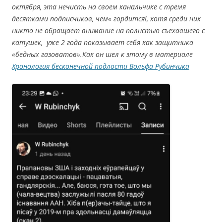
октября, эта нечисть на своем канальчике с тремя
десятками подписчиков, чем« гордится!, хотя среди них
никто не обращает внимание на полнстью съехавшего с
катушек, уже 2 года показывает себя как защитника
«бедных газоватов».Как он шел к этому в материале
Хронология бесконечной подлости Вольфа Рубинчика