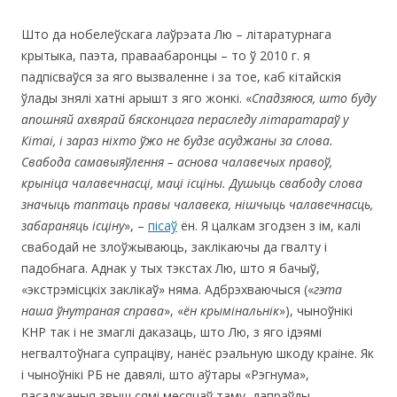
Што да нобелеўскага лаўрэата Лю – літаратурнага
крытыка, паэта, праваабаронцы – то ў 2010 г. я
падпісваўся за яго вызваленне і за тое, каб кітайскія
ўлады знялі хатні арышт з яго жонкі. «
Спадзяюся, што буду
апошняй ахвярай бясконцага пераследу літаратараў у
Кітаі, і зараз ніхто ўжо не будзе асуджаны за слова.
Свабода самавыяўлення – аснова чалавечых правоў,
крыніца чалавечнасці, маці ісціны. Душыць свабоду слова
значыць
таптаць правы чалавека,
нішчыць чалавечнасць,
забараняць ісціну
», –
пісаў
ён. Я цалкам згодзен з ім, калі
свабодай не злоўжываюць, заклікаючы да гвалту і
падобнага. Аднак у тых тэкстах Лю, што я бачыў,
«экстрэмісцкіх заклікаў» няма. Адбрэхваючыся («
гэта
наша ўнутраная справа
», «
ён
крымінальнік
»), чыноўнікі
КНР так і не змаглі даказаць, што Лю, з яго ідэямі
негвалтоўнага супраціву, нанёс рэальную шкоду краіне. Як
і чыноўнікі РБ не давялі, што аўтары «Рэгнума»,
пасаджаныя звыш сямі месяцаў таму, дапраўды