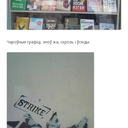
Чароўныя графіці, зноў жа, скрозь і ўсюды.