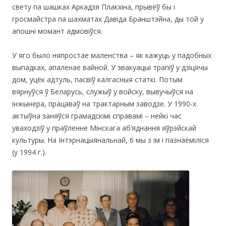
свету па шашках Аркадзя Плакхіна, прывёў бы і
гросмайстра па шахматах Давіда Бранштэйна, ды той у
апошні момант адмовіўся.
У яго было няпростае маленства – як кажуць у падобных
выпадках, апаленае вайной. У эвакуацыі трапіў у дзіцячы
дом, уцёк адтуль, пасвіў калгасныя статкі. Потым
вярнуўся ў Беларусь, служыў у войску, вывучыўся на
інжынера, працаваў на трактарным заводзе. У 1990-х
актыўна заняўся грамадскімі справамі – нейкі час
уваходзіў у праўленне Мінскага аб’яднання яўрэйскай
культуры. На Інтэрнацыянальнай, 6 мы з ім і пазнаёміліся
(у 1994 г.).