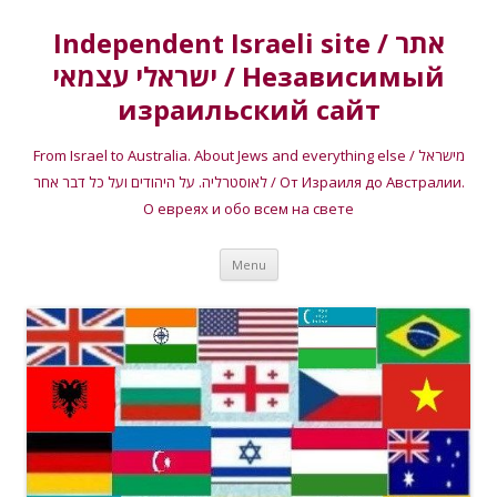
Independent Israeli site / אתר
ישראלי עצמאי / Независимый
израильский сайт
From Israel to Australia. About Jews and everything else / מישראל
לאוסטרליה. על היהודים ועל כל דבר אחר / От Израиля до Австралии.
О евреях и обо всем на свете
Skip
Menu
to
content