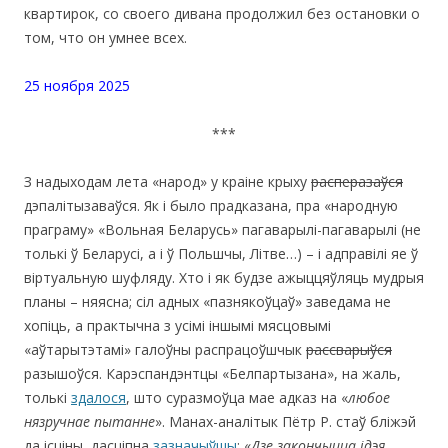
квартирок, со своего дивана продолжил без остановки о
том, что он умнее всех.
25 ноября 2025
***
З надыходам лета «народ» у краіне крыху
распераза
ўся
дэпалітызаваўся. Як і было прадказана, пра «народную
праграму» «Вольная Беларусь» пагаварылі-пагаварылі (не
толькі ў Беларусі, а і ў Польшчы, Літве…) – і адправілі яе ў
віртуальную шуфляду. Хто і як будзе ажыццяўляць мудрыя
планы – няясна; сіл адных «пазнякоўцаў» заведама не
хопіць, а практычна з усімі іншымі мясцовымі
«аўтарытэтамі» галоўны распрацоўшчык
рассварыўся
разышоўся. Карэспандэнтцы «Белпартызана», на жаль,
толькі
здалося
, што суразмоўца мае адказ на «
любое
нязручнае пытанне
». Манах-аналітык Пётр Р. стаў бліжэй
да ісціны, дасціпна
зазначыўшы
: «
Дзе закончыцца ідэя