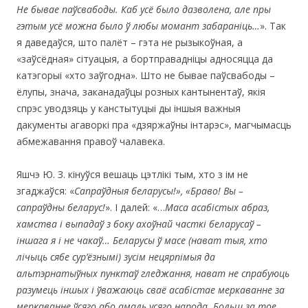
Не бывае паўсвабоды. Каб усё было дазволена, але пры
гэтым усё можна было ў любы момант забараніць…
». Так
я даведаўся, што палёт – гэта не рызыкоўная, а
«заўсёдная» сітуацыя, а бортправадніцы адносяцца да
катэгорыі «хто заўгодна». Што не бывае паўсвабоды –
ёлупы, знача, заканадаўцы розных кантынентаў, якія
спрэс уводзяць у канстытуцыі ды іншыя важныя
дакументы агаворкі пра «дзяржаўны інтарэс», магчымасць
абмежавання правоў чалавека.
Яшчэ Ю. З. кінуўся вешаць цэтлікі тым, хто з ім не
згаджаўся: «
Сапраўдныя беларусы!», «Браво!
Вы –
сапраўдны беларус!
». І далей: «…
Маса асабістых абраз,
хамства і выпадаў з боку ахоўнай часткі беларусаў –
іншага я і не чакаў… Беларусы ў масе (нават тыя, хто
лічыць сябе сур’ёзнымі) зусім нецярпімыя да
альтэрнатыўных пунктаў гледжання, нават не спрабуюць
разумець іншых і ўважаюць сваё асабістае меркаванне за
меркаванне ўсяго або амаль усяго народа. Больш за тое,