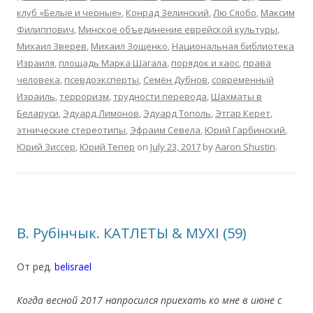
клуб «Белые и черные»
,
Конрад Зелинский
,
Лю Сяобо
,
Максим
Филиппович
,
Минское объединение еврейской культуры
,
Михаил Зверев
,
Михаил Зощенко
,
Национальная библиотека
Израиля
,
площадь Марка Шагала
,
порядок и хаос
,
права
человека
,
псевдоэксперты
,
Семён Дубнов
,
современный
Израиль
,
терроризм
,
трудности перевода
,
Шахматы в
Беларуси
,
Эдуард Лимонов
,
Эдуард Тополь
,
Этгар Керет
,
этнические стереотипы
,
Эфраим Севела
,
Юрий Гарбинский
,
Юрий Зиссер
,
Юрий Тепер
on
July 23, 2017
by
Aaron Shustin
.
В. Рубінчык. КАТЛЕТЫ & МУХІ (59)
От ред.
belisrael
.
Когда весной 2017 напросился приехать ко мне в июне с