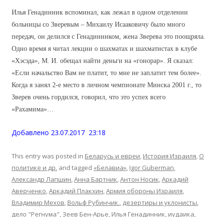
Илья Генадинник вспоминал, как лежал в одном отделении
больницы со Зверевым – Михаилу Исааковичу было много
передач, он делился с Генадинником, жена Зверева это поощряла.
Одно время я читал лекции о шахматах и шахматистах в клубе
«Хэсэда», М. И. обещал найти деньги на «гонорар». Я сказал:
«Если начальство Вам не платит, то мне не заплатит тем более».
Когда я занял 2-е место в личном чемпионате Минска 2001 г., то
Зверев очень гордился, говорил, что это успех всего
«Рахамима»…
Добавлено 23.07.2017 23:18
This entry was posted in
Беларусь и евреи
,
История Израиля
,
О
политике и др.
and tagged
«Белавиа»
,
Igor Guberman
,
Александр Лапшин
,
Анна Бартник
,
Антон Носик
,
Аркадий
Аверченко
,
Аркадий Плакхин
,
Армия обороны Израиля
,
Владимир Мехов
,
Вольф Рубинчик.
,
дезертиры и уклонисты
,
дело "Регнума"
,
Зеев Бен-Арье
,
Илья Генадинник
,
иудаика
,