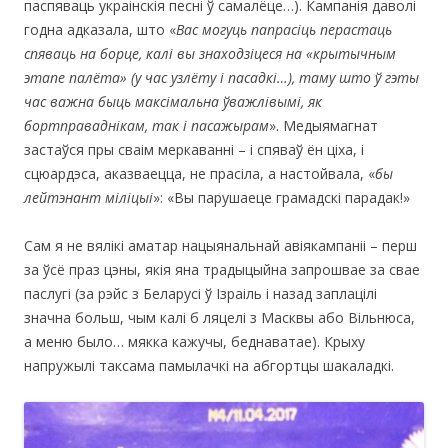
паспяваць украінскія песні ў самалёце…). Кампанія даволі
годна адказала, што «
Вас могуць папрасіць перастаць
спяваць на борце, калі вы знаходзіцеся на «крытычным
этапе палёта» (у час узлёту і пасадкі…), таму што ў гэты
час важна быць максімальна ўважлівымі, як
бортправаднікам, так і пасажырам
». Медыямагнат
застаўся пры сваім меркаванні – і спяваў ён ціха, і
сцюардэса, аказваецца, не прасіла, а настойвала, «
бы
лейтэнант міліцыі
»: «Вы парушаеце грамадскі парадак!»
Сам я не вялікі аматар нацыянальнай авіякампаніі – перш
за ўсё праз цэны, якія яна традыцыйна запрошвае за свае
паслугі (за рэйс з Беларусі ў Ізраіль і назад заплацілі
значна больш, чым калі б ляцелі з Масквы або Вільнюса,
а меню было… мякка кажучы, беднаватае). Крыху
напружылі таксама памылачкі на абгортцы шакаладкі.