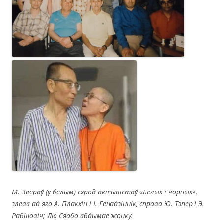
М. Звераў (у белым) сярод актывістаў «Белых і чорных»,
злева ад яго А. Плакхін і І. Генадзіннік, справа Ю. Тэпер і Э.
Рабіновіч; Лю Сяабо абдымае жонку.