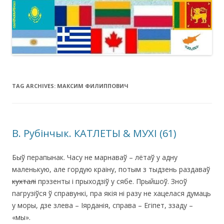
TAG ARCHIVES:
МАКСИМ ФИЛИППОВИЧ
В. Рубінчык. КАТЛЕТЫ & МУХІ (61)
Быў перапынак. Часу не марнаваў – лётаў у адну
маленькую, але гордую краіну, потым з тыдзень раздаваў
кухталі
прэзенты і прыходзіў у сябе. Прыйшоў. Зноў
пагрузіўся ў справункі, пра якія ні разу не хацелася думаць
у моры, дзе злева – Іярданія, справа – Егіпет, ззаду –
«мы».