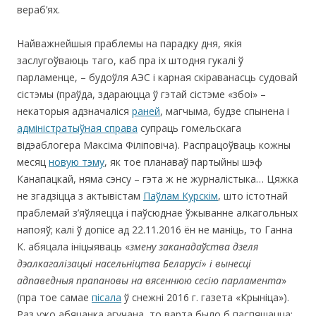
вераб’ях.
Найважнейшыя праблемы на парадку дня, якія
заслугоўваюць таго, каб пра іх штодня гукалі ў
парламенце, – будоўля АЭС і карная скіраванасць судовай
сістэмы (праўда, здараюцца ў гэтай сістэме «збоі» –
некаторыя адзначаліся
раней
, магчыма, будзе спынена і
адміністратыўная справа
супраць гомельскага
відэаблогера Максіма Філіповіча). Распрацоўваць кожны
месяц
новую тэму
, як тое планаваў партыйны шэф
Канапацкай, няма сэнсу – гэта ж не журналістыка… Цяжка
не згадзіцца з актывістам
Паўлам Курскім
, што істотнай
праблемай з’яўляецца і паўсюднае ўжыванне алкагольных
напояў; калі ў допісе ад 22.11.2016 ён не маніць, то Ганна
К. абяцала ініцыяваць «
змену
заканадаўства дзеля
дэалкагалізацыі насельніцтва Беларусі» і вынесці
адпаведныя прапановы на вясеннюю сесію парламента
»
(пра тое самае
пісала
ў снежні 2016 г. газета «Крыніца»).
Раз ужо абяцанка агучана, то варта было б паспяшацца;