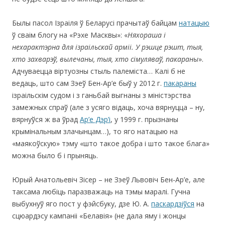
Былы пасол Ізраіля ў Беларусі прачытаў байцам
натацыю
ў сваім блогу на «Рэхе Масквы»: «
Няхораша і
нехарактэрна для ізраільскай арміі. У рэшце рэшт, тыя,
хто захварэў, вылечаны, тыя, хто сімуляваў, пакараны
».
Адчуваецца віртуозны стыль палеміста… Калі б не
ведаць, што сам Зэеў Бен-Ар’е быў у 2012 г.
пакараны
ізраільскім судом і з ганьбай выгнаны з міністэрства
замежных спраў (але з усяго відаць, хоча вярнуцца – ну,
вярнуўся ж ва ўрад
Ар’е Дэр’і
, у 1999 г. прызнаны
крымінальным злачынцам…), то яго натацыю на
«маякоўскую» тэму «што такое добра і што такое блага»
можна было б і прыняць.
Юрый Анатольевіч Зісер – не Зэеў Львовіч Бен-Ар’е, але
таксама любіць паразважаць на тэмы маралі. Гучна
выбухнуў яго пост у фэйсбуку, дзе Ю. А.
паскардзіўся
на
сцюардэсу кампаніі «Белавія» (не дала яму і жонцы