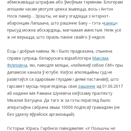
абмежавацца штрафам або ўмоўным тэрмінам. Блогерам
апошнім часам увогуле цяжка жывецца, вось і Антон
Носік памёр… Зрэшты, не магу згадзіцца з інтэрнэт-
абаронцам Лапшына, што рашэнне Баку – гэта «
канец
»:
прысуд можна абскардзіць, магчымая амністыя. Неяк усё
ж не верыцца, што Ізраіль пакіне свайго ў нядолі.
Ёсць і добрыя навіны. Як і было прадказана, спынена
справа супраць беларускага відэаблогера
Максіма
Філіповіча
, які, паводле міліцыі, «
падмяняў сабою СМІ
» пры
дапамозе канала ў ютубе. Кіеўскі апеляцыйны суд не
развітаўся са здаровым глуздам і днямі пастанавіў, што
гарсавет мусіць перагледзець сваё
рашэнне
ад 01.06.2017
аб наданні імя Рамана Шухевіча кіеўскаму праспекту
Мікалая Ватуціна. Да таго ж за гэты перагляд было
аператыўна сабрана звыш 10000 подпісаў грамадзян (не
без удзелу яўрэйскіх арганізацый).
Гісторык Юрась Гарбінскі паведамляе: «
У Польшчы на