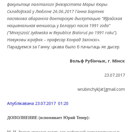
факультэце паліталогіі ўнівэрсітэта Марыі Кюры-
Складоўскай у Любліне 26.06.2017 Ганна Бартнік
паспяхова абараніла доктарскую дысертацыю “Яўрэйская
нацыянальная меншасць у Беларусі пасля 1991 года”
(”
Mniejszo
ść ż
ydowska
w
Republice
Bialoru
ś
po
1991
roku
”).
Навуковы кіраўнік – прафесар Конрад Зялінскі
».
Парадуемся за Ганну: цікава было б пачытаць яе дысер.
Вольф Рубінчык, г. Мінск
23.07.2017
wrubinchyk[at]gmail.com
Апублiкавана 23.07.2017 01:20
ДОПОЛНЕНИЕ (вспоминает Юрий Тепер):