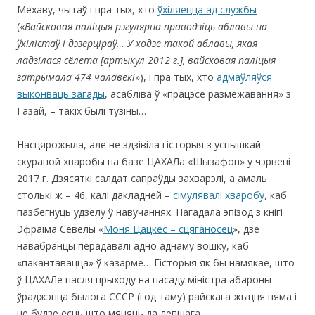
Мехаву, чытаў і пра тых, хто
ўхіляецца ад службы
(«
Вайсковая паліцыя рэгулярна праводзіць аблавы на
ўхілістаў і дэзерціраў… У ходзе такой аблавы, якая
ладзілася сёлета [артыкул 2012 г.], вайсковая паліцыя
затрымала 474 чалавекі
»), і пра тых, хто
адмаўляўся
выконваць загады
, асабліва ў «працэсе размежавання» з
Газай, – такіх былі тузіны…
Насцярожыла, але не здзівіла гісторыя з успышкай
скураной хваробы на базе ЦАХАЛа «Шызафон» у чэрвені
2017 г. Дзясяткі салдат сапраўды захварэлі, а амаль
столькі ж – 46, калі дакладней –
сімулявалі хваробу
, каб
пазбегнуць удзелу ў навучаннях. Нагадала эпізод з кнігі
Эфраіма Севелы «
Моня Цацкес – сцяганосец
», дзе
навабранцы перадавалі адно аднаму вошку, каб
«пакантавацца» ў казарме… Гісторыя як бы намякае, што
ў ЦАХАЛе пасля прыходу на пасаду міністра абароны
ўраджэнца былога СССР (год таму)
райскага жыцця няма і
не будзе
ёсць што мяняць да лепшага.