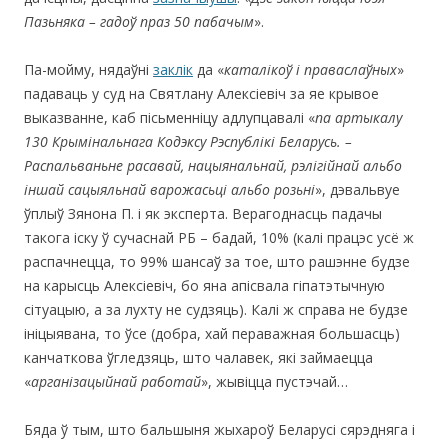
Пазьняка – гадоў праз 50 пабачым
».
Па-мойму, нядаўні
заклік
да «
каталікоў і праваслаўных
»
падаваць у суд на Святлану Алексіевіч за яе крывое
выказванне, каб пісьменніцу адлупцавалі «
па артыкалу
130 Крымінальнага Кодэксу Рэспублікі Беларусь. –
Распальваньне расавай, нацыянальнай, рэлігійнай альбо
іншай сацыяльнай варожасьці альбо розьні
», дэвальвуе
ўплыў Зянона П. і як эксперта. Верагоднасць падачы
такога іску ў сучаснай РБ – бадай, 10% (калі працэс усё ж
распачнецца, то 99% шансаў за тое, што рашэнне будзе
на карысць Алексіевіч, бо яна апісвала гіпатэтычную
сітуацыю, а за лухту не судзяць). Калі ж справа не будзе
ініцыявана, то ўсе (добра, хай пераважная большасць)
канчаткова ўгледзяць, што чалавек, які займаецца
«
арганізацыйнай работай
», жывіцца пустэчай…
Бяда ў тым, што бальшыня жыхароў Беларусі сярэдняга і