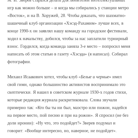
М. И. Зверев старался делать для любителей интеллектуальных
игр как можно больше – и когда мы собирались у станции метро
«Восток», и на В. Хоружей, 28. Чтобы доказать, что шахматно-
шашечный клуб организации «Хэсэд-Рахамим» лучше всех, в
конце 1990-х он заявлял нашу команду на город
c
кие фестивали,
ходил к начальству, добился, чтобы за нас заплатили турнирный
взнос. Гордился, когда команда заняла 3-е место – попросил меня
написать об этом статью в газету «Хэсэда» (я написал). Собирал
фотографии.
Михаил Исаакович хотел, чтобы клуб
«Белые и черные
» имел
свой гимн, однако большинство активистов воспринимало это
скептически. Я нашел в советском журнале 1930-х годов стихи,
которые редакция журнала раскритиковала.
C
лова звучали
примерно так: «Кто бы ты ни был, маэстро или пижон, надейся
на первое место, пой песню и при на рожон». Я спросил (не без
доли иронии): «Ну что, это подойдет?» Зверев подумал и
говорит: «Вообще интересно, но, наверное, не подойдет».